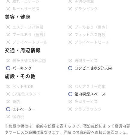
離れ・コテージ
子供の宿泊
ルームサービス
グランピング
美容・健康
エステ・スパ施設
プールあり（屋内）
プールあり（屋外）
フィットネス施設
プライベートプール
プライベートビーチ
交通・周辺情報
駅から徒歩5分以内
送迎サービス
パーキング
コンビニ徒歩5分以内
施設・その他
ペットもOK
バリアフリー対応
EV充電スタンド
館内喫煙スペース
売店
託児サービス
エレベーター
クラブラウンジ
宿泊税
※施設の特徴は一般的な設備を表すもので、宿泊施設によって設備内容
やサービスの範囲は異なります。詳細は宿泊施設へ直接ご確認のうえ、