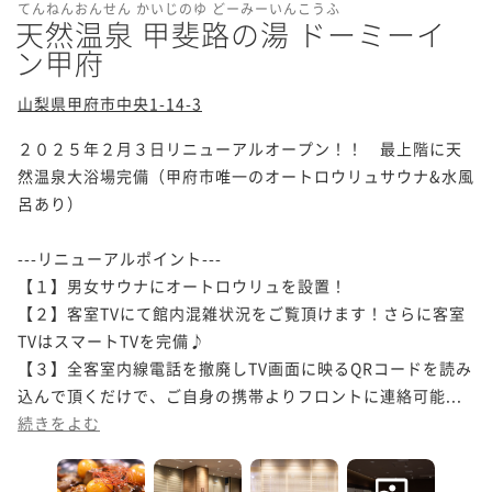
てんねんおんせん かいじのゆ どーみーいんこうふ
天然温泉 甲斐路の湯 ドーミーイ
ン甲府
山梨県甲府市中央1-14-3
２０２５年２月３日リニューアルオープン！！　最上階に天
然温泉大浴場完備（甲府市唯一のオートロウリュサウナ&水風
呂あり）

---リニューアルポイント---

【１】男女サウナにオートロウリュを設置！

【２】客室TVにて館内混雑状況をご覧頂けます！さらに客室
TVはスマートTVを完備♪

【３】全客室内線電話を撤廃しTV画面に映るQRコードを読み
込んで頂くだけで、ご自身の携帯よりフロントに連絡可能...
続きをよむ