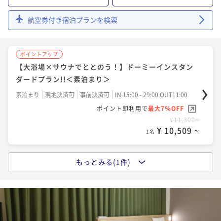
航空券付き宿泊プランを検索
ポイントアップ
【大浴場×サウナでととのう！】ドーミーインスタン
ダードプラン!!＜素泊まり＞
素泊まり
現地決済可
事前決済可
IN 15:00 - 29:00 OUT11:00
ポイント即利用で
最大7％OFF
¥11,300~
¥ 10,509 ~
1名
もっとみる(1件)
ポイントアップ
【大浴場×サウナでととのう！】ドーミーインスタン
ダードプラン!!＜朝食付き＞
朝食付き
現地決済可
事前決済可
IN 15:00 - 29:00 OUT11:00
ポイント即利用で
最大7％OFF