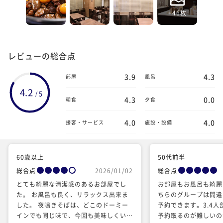
+46枚
レビューの総合点
3.9
4.3
部屋
風呂
4.2
5
/
4.3
0.0
朝食
夕食
4.0
4.0
接客・サービス
施設・設備
60歳以上
50代前半
総合点
2026/01/02
総合点
とても綺麗な清潔感のあるお部屋でし
お部屋もお風呂も綺麗
た。 お風呂も良く、リラックス出来ま
ちらのグループは間違
した。 夜鳴きそばは、どこのドーミー
予約できます。3.4
インでも同じ味で、今回も美味しくいた
予約取るのが難しいの