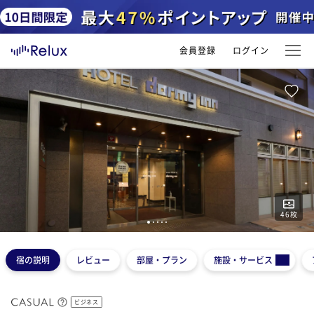
会員登録
ログイン
46
枚
1
2
3
4
5
宿の説明
レビュー
部屋・プラン
施設・サービス
ビジネス