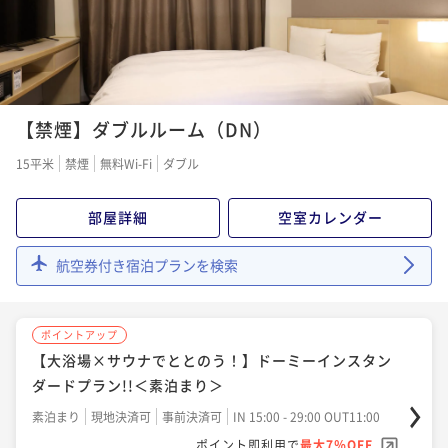
【禁煙】ダブルルーム（DN）
15平米
禁煙
無料Wi-Fi
ダブル
部屋詳細
空室カレンダー
航空券付き宿泊プランを検索
ポイントアップ
【大浴場×サウナでととのう！】ドーミーインスタン
ダードプラン!!＜素泊まり＞
素泊まり
現地決済可
事前決済可
IN 15:00 - 29:00 OUT11:00
ポイント即利用で
最大7％OFF