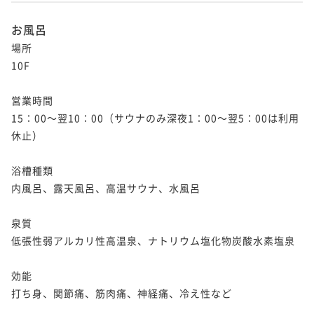
お風呂
場所

10F 

営業時間

15：00～翌10：00（サウナのみ深夜1：00～翌5：00は利用
休止）  

浴槽種類

内風呂、露天風呂、高温サウナ、水風呂 

泉質

低張性弱アルカリ性高温泉、ナトリウム塩化物炭酸水素塩泉 

効能

打ち身、関節痛、筋肉痛、神経痛、冷え性など 
