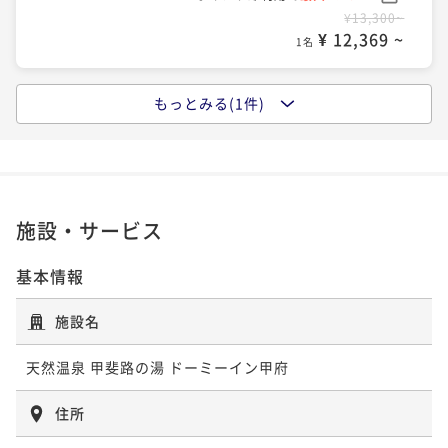
¥13,300~
¥ 12,369 ~
1名
もっとみる(1件)
ポイントアップ
【大浴場×サウナでととのう！】ドーミーインスタン
ダードプラン!!＜朝食付き＞
朝食付き
現地決済可
事前決済可
IN 15:00 - 29:00 OUT11:00
ポイント即利用で
最大7％OFF
施設・サービス
¥15,300~
¥ 14,229 ~
1名
基本情報
施設名
天然温泉 甲斐路の湯 ドーミーイン甲府
住所