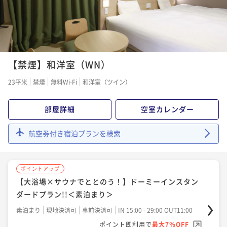
¥13,300~
¥ 12,369 ~
1名
【禁煙】和洋室（WN）
23平米
禁煙
無料Wi-Fi
和洋室（ツイン）
部屋詳細
空室カレンダー
航空券付き宿泊プランを検索
ポイントアップ
【大浴場×サウナでととのう！】ドーミーインスタン
ダードプラン!!＜素泊まり＞
素泊まり
現地決済可
事前決済可
IN 15:00 - 29:00 OUT11:00
ポイント即利用で
最大7％OFF