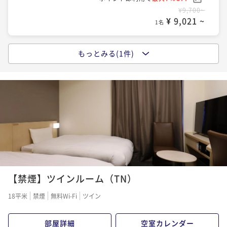
¥9,700~
¥ 9,021 ~
1名
もっとみる(1件)
ポイントアップ
【大浴場×サウナでととのう！】ドーミーインスタン
ダードプラン!!＜朝食付き＞
朝食付き
現地決済可
事前決済可
IN 15:00 - 29:00 OUT11:00
ポイント即利用で
最大7％OFF
¥11,700~
¥ 10,881 ~
1名
【禁煙】ツインルーム（TN）
18平米
禁煙
無料Wi-Fi
ツイン
部屋詳細
空室カレンダー