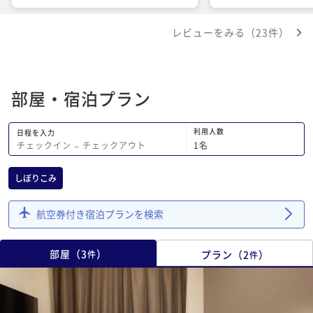
だきました。 また、朝食¥2,000.-/ 1人
ビスも良く何度も利用
を申込み、とても美味しくいただきまし
います。
レビューをみる（23件）
た。
部屋・宿泊プラン
利用人数
日程を入力
1
名
チェックイン
−
チェックアウト
しぼりこみ
航空券付き宿泊プランを検索
部屋
（
3
）
プラン
（
2
）
件
件