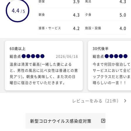
3.9
4.3
部屋
風呂
4.4
5
/
4.3
5.0
朝食
夕食
4.2
4.0
接客・サービス
施設・設備
60歳以上
30代後半
総合点
2026/06/18
総合点
温泉は清潔で最高(一緒した妻による
今まで何回か宿泊して
と、男性の風呂に比べ女性は普通との意
サービスにおいて全ビ
見アリ)。朝食も美味しく、また次の日
ップクラスだと思いま
曜日に宿泊させていただきます。
晴らしいの一言！！
レビューをみる（21件）
新型コロナウイルス感染症対策