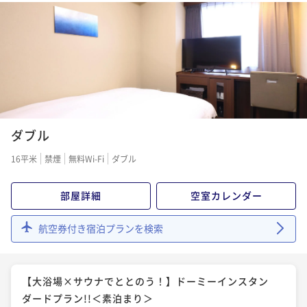
朝食付き
現地決済可
事前決済可
IN 15:00 - 29:00 OUT11:00
ポイント即利用で
最大5％OFF
¥9,800~
¥ 9,310 ~
1名
1
2
3
ダブル
16平米
禁煙
無料Wi-Fi
ダブル
部屋詳細
空室カレンダー
航空券付き宿泊プランを検索
【大浴場×サウナでととのう！】ドーミーインスタン
ダードプラン!!＜素泊まり＞