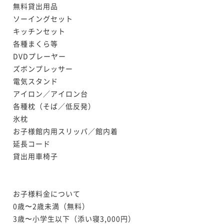
無料貸出用品

ソーイングセット

キッチンセット

各種まくら等

DVDプレーヤー

ズボンプレッサー

電気スタンド

アイロン／アイロン台

各種枕（そば／低反発）

氷枕

お子様館内用スリッパ／館内着

延長コード

貸出用車椅子

お子様料金について

0歳〜2歳未満（無料）

3歳〜小学生以下（添い寝3,000円）
