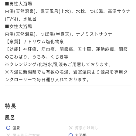
■男性大浴場

内湯(天然温泉)、露天風呂(上水)、水枕、つぼ湯、高温サウナ
(TV付)、水風呂

■女性大浴場

内湯(天然温泉)、つぼ湯(半露天)、ナノミストサウナ

【泉質】ナトリウム塩化物泉

【効能】神経痛、筋肉痛、関節痛、五十肩、運動麻痺、関節
のこわばり、うちみ、くじき等

※クレンジング/化粧水/乳液もご用意しております。

※内湯に新潟県でも有数の名湯、岩室温泉より源泉を専用タ
ンクローリーで毎日運び入れております。
特長
風呂
温泉
源泉かけ流し
露天風呂付客室
大浴場