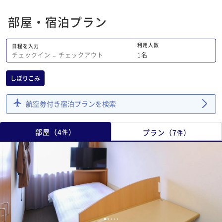
部屋・宿泊プラン
利用人数
日程を入力
1
名
チェックイン
−
チェックアウト
しぼりこみ
航空券付き宿泊プランを検索
部屋
（
4
）
プラン
（
7
）
件
件
1
2
3
4
5