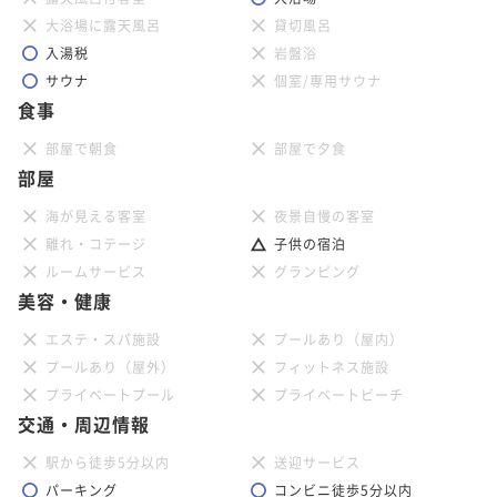
大浴場に露天風呂
貸切風呂
入湯税
岩盤浴
サウナ
個室/専用サウナ
食事
部屋で朝食
部屋で夕食
部屋
海が見える客室
夜景自慢の客室
離れ・コテージ
子供の宿泊
ルームサービス
グランピング
美容・健康
エステ・スパ施設
プールあり（屋内）
プールあり（屋外）
フィットネス施設
プライベートプール
プライベートビーチ
交通・周辺情報
駅から徒歩5分以内
送迎サービス
パーキング
コンビニ徒歩5分以内