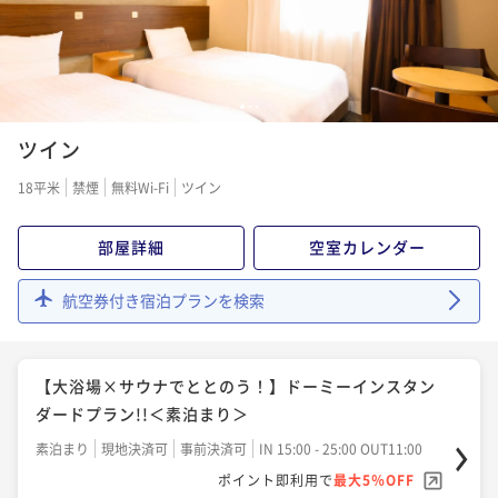
¥10,200~
¥ 9,690 ~
1名
【22時間ステイ】13時イン-11時アウト≪素泊り≫
1
2
3
ツイン
素泊まり
現地決済可
事前決済可
IN 13:00 - 29:00 OUT11:00
ポイント即利用で
最大5％OFF
18平米
禁煙
無料Wi-Fi
ツイン
¥10,200~
¥ 9,690 ~
1名
部屋詳細
空室カレンダー
航空券付き宿泊プランを検索
【大浴場×サウナでととのう！】ドーミーインスタン
ダードプラン!!＜素泊まり＞
素泊まり
現地決済可
事前決済可
IN 15:00 - 25:00 OUT11:00
【大浴場×サウナでととのう！】ドーミーインスタン
ポイント即利用で
最大5％OFF
ダードプラン!!＜素泊まり＞
¥10,200~
¥ 9,690 ~
素泊まり
現地決済可
事前決済可
IN 15:00 - 25:00 OUT11:00
1名
ポイント即利用で
最大5％OFF