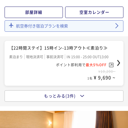
部屋詳細
空室カレンダー
【大浴場×サウナでととのう！】ドーミーインスタン
航空券付き宿泊プランを検索
ダードプラン!!＜朝食付き＞
朝食付き
現地決済可
事前決済可
IN 15:00 - 25:00 OUT11:00
ポイント即利用で
最大5％OFF
【22時間ステイ】15時イン-13時アウト≪素泊り≫
¥11,200~
¥ 10,640 ~
素泊まり
現地決済可
事前決済可
IN 15:00 - 25:00 OUT13:00
1名
ポイント即利用で
最大5％OFF
¥10,200~
¥ 9,690 ~
【清掃不要のお客様限定】WeCo 2泊連泊プラン《朝
1名
食付》
朝食付き
現地決済可
事前決済可
IN 15:00 - 23:45 OUT11:00
もっとみる(3件)
【大浴場×サウナでととのう！】ドーミーインスタン
ポイント即利用で
最大5％OFF
ダードプラン!!＜朝食付き＞
¥21,600~
¥ 20,520 ~
朝食付き
現地決済可
事前決済可
IN 15:00 - 25:00 OUT11:00
1名
ポイント即利用で
最大5％OFF