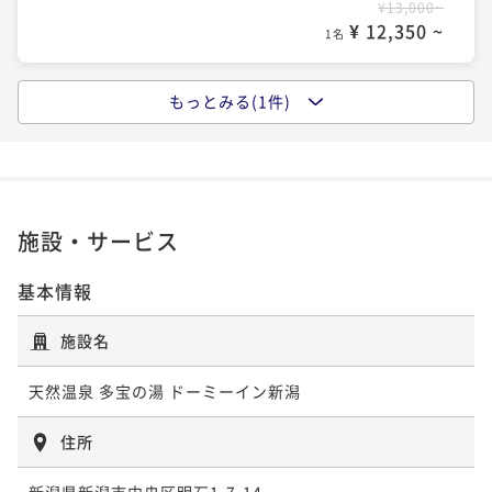
¥13,000~
¥ 12,350 ~
1名
もっとみる(1件)
【大浴場×サウナでととのう！】ドーミーインスタン
ダードプラン!!＜朝食付き＞
朝食付き
現地決済可
事前決済可
IN 15:00 - 25:00 OUT11:00
ポイント即利用で
最大5％OFF
¥15,000~
施設・サービス
¥ 14,250 ~
1名
基本情報
施設名
天然温泉 多宝の湯 ドーミーイン新潟
住所
新潟県新潟市中央区明石1-7-14