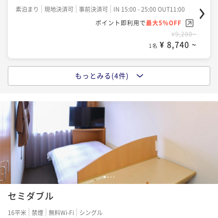
素泊まり
現地決済可
事前決済可
IN 15:00 - 25:00 OUT11:00
ポイント即利用で
最大5％OFF
¥9,200~
¥ 8,740 ~
1名
もっとみる(4件)
【22時間ステイ】13時イン-11時アウト≪素泊り≫
素泊まり
現地決済可
事前決済可
IN 13:00 - 29:00 OUT11:00
ポイント即利用で
最大5％OFF
¥11,200~
¥ 10,640 ~
1名
【22時間ステイ】15時イン-13時アウト≪素泊り≫
1
2
3
4
素泊まり
現地決済可
事前決済可
IN 15:00 - 25:00 OUT13:00
セミダブル
ポイント即利用で
最大5％OFF
¥11,200~
16平米
禁煙
無料Wi-Fi
シングル
¥ 10,640 ~
1名