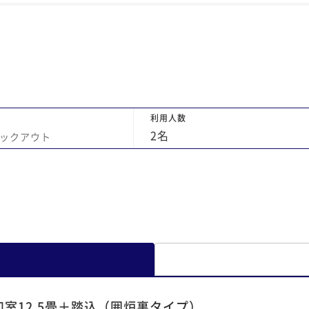
に
利用人数
2
名
ックアウト
和室12.5畳＋踏込（囲炉裏タイプ）