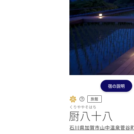
宿の説明
旅館
くりややそはち
厨八十八
石川県加賀市山中温泉菅谷町