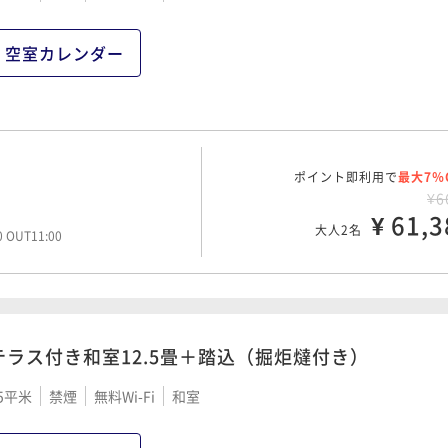
空室カレンダー
ポイント即利用で
最大7％
¥6
¥ 61,3
大人2名
00 OUT11:00
テラス付き和室12.5畳＋踏込（掘炬燵付き）
5平米
禁煙
無料Wi-Fi
和室