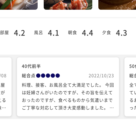
4.2
4.1
4.4
4.3
部屋
風呂
朝食
夕食
40代前半
5
/08
総合点
2022/10/23
総
部屋
料理、接客、お風呂全て大満足でした。 今回
全
方が
は妊婦さんがいたのですが、その旨を伝えて
て
える
おったのですが、食べるものから気遣いまで
る
味し
ご丁寧な対応して頂き大変感動しました。 ま
っ
なか
た、是非リピートしたいお宿さんでした。 こ
か
の度はありがとうございました。
で
り