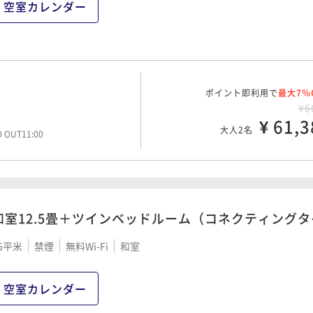
空室カレンダー
ポイント即利用で
最大7％
¥6
¥ 61,3
大人2名
00 OUT11:00
和室12.5畳＋ツインベッドルーム（コネクティング
5平米
禁煙
無料Wi-Fi
和室
空室カレンダー