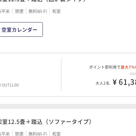
5平米
禁煙
無料Wi-Fi
和室
空室カレンダー
ポイント即利用で
最大7％
¥6
¥ 61,3
大人2名
00 OUT11:00
和室12.5畳＋踏込（ソファータイプ）
5平米
禁煙
無料Wi-Fi
和室