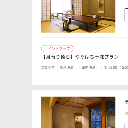
ポイントアップ
【月替り懐石】やそはち十味プラン
二食付き
現地決済可
事前決済可
IN 15:00 - 18:
3