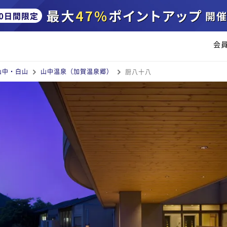
会
山中・白山
山中温泉（加賀温泉郷）
厨八十八