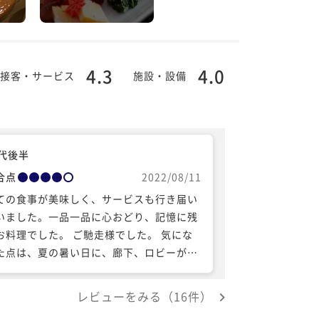
4.3
4.0
接客・サービス
施設・設備
0代後半
合点
2022/08/11
ての食事が美味しく、サービスも行き届い
いました。一品一品に心おどり、記憶に残
お料理でした。 ご馳走様でした。 気にな
た点は、夏の暑い日に、廊下、ロビーが暑
ったこと。風呂上がりに再度汗ばみ、不快
した。 宿の方々は、細かく気遣ってくださ
レビューをみる（16件）
、あたたかい気持ちになりました。お世話