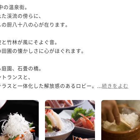
中の温泉街。

た渓流の傍らに、

の厨八十八の心が在ります。

と竹林が風にそよぐ音。

田圃の懐かしさに心がほぐれます。

庭園、石畳の橋。

トランスと、

ラスと一体化した解放感のあるロビー。...
続きをよむ