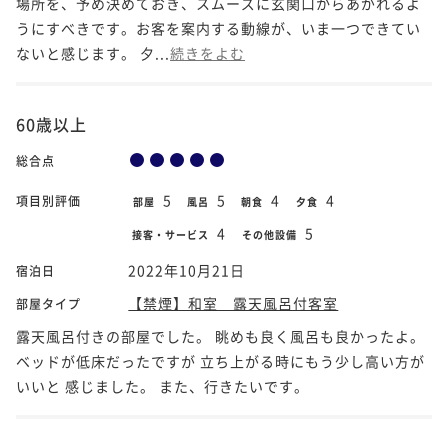
場所を、予め決めておき、スムーズに玄関口からあがれるよ
うにすべきです。お客を案内する動線が、いま一つできてい
ないと感じます。 夕...
続きをよむ
60歳以上
総合点
5
5
4
4
項目別評価
部屋
風呂
朝食
夕食
4
5
接客・サービス
その他設備
2022年10月21日
宿泊日
【禁煙】和室 露天風呂付客室
部屋タイプ
露天風呂付きの部屋でした。 眺めも良く風呂も良かったよ。
ベッドが低床だったですが 立ち上がる時にもう少し高い方が
いいと 感じました。 また、行きたいです。