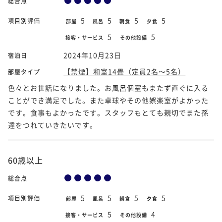
総合点
5
5
5
5
項目別評価
部屋
風呂
朝食
夕食
5
5
接客・サービス
その他設備
2024年10月23日
宿泊日
【禁煙】和室14畳（定員2名～5名）
部屋タイプ
色々とお世話になりました。お風呂個室もまたず直ぐに入る
ことができ満足でした。また卓球やその他娯楽室がよかった
です。食事もよかったです。スタッフもとても親切でまた孫
達をつれていきたいです。
60歳以上
総合点
5
5
5
5
項目別評価
部屋
風呂
朝食
夕食
5
4
接客・サービス
その他設備