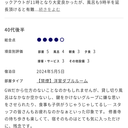
ックアウトが11時となり大変良かったが、風呂も9時半を延
長頂けると有難...
続きをよむ
40代後半
総合点
5
4
3
3
項目別評価
部屋
風呂
朝食
夕食
3
3
接客・サービス
その他設備
2024年5月5日
宿泊日
【禁煙】洋室ダブルルーム
部屋タイプ
GWだから仕方のないことなのかもしれませんが、貸し切り風
呂はなかなか空かないし、鍵をかけないグループに嫌な思い
をさせられたり、食事も子供がうじゃうじゃしてるし… スタ
ッフの皆さんもお疲れなのかなぁといった印象です。 修善寺
の待ち歩きも楽しくて、宿そのものはとても気に入っただけ
に、残念です。