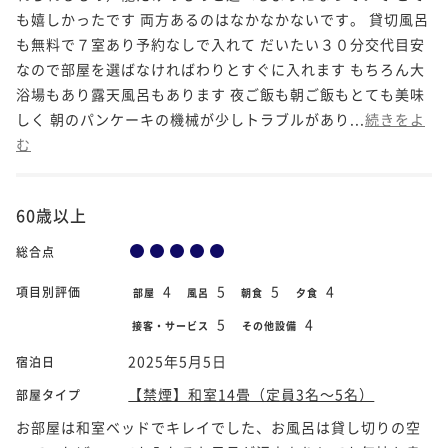
も嬉しかったです 両方あるのはなかなかないです。 貸切風呂
も無料で７室あり予約なしで入れて だいたい３０分交代目安
なので部屋を選ばなければわりとすぐに入れます もちろん大
浴場もあり露天風呂もあります 夜ご飯も朝ご飯もとても美味
しく 朝のパンケーキの機械が少しトラブルがあり...
続きをよ
む
60歳以上
総合点
4
5
5
4
項目別評価
部屋
風呂
朝食
夕食
5
4
接客・サービス
その他設備
2025年5月5日
宿泊日
【禁煙】和室14畳（定員3名～5名）
部屋タイプ
お部屋は和室ベッドでキレイでした、お風呂は貸し切りの空