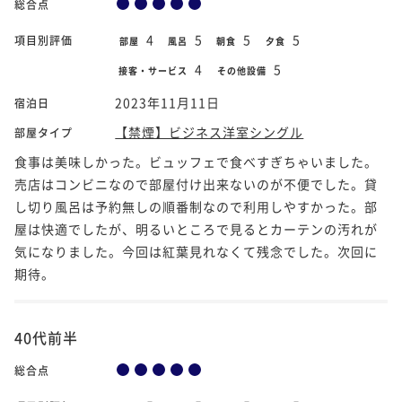
総合点
4
5
5
5
項目別評価
部屋
風呂
朝食
夕食
4
5
接客・サービス
その他設備
2023年11月11日
宿泊日
【禁煙】ビジネス洋室シングル
部屋タイプ
食事は美味しかった。ビュッフェで食べすぎちゃいました。
売店はコンビニなので部屋付け出来ないのが不便でした。貸
し切り風呂は予約無しの順番制なので利用しやすかった。部
屋は快適でしたが、明るいところで見るとカーテンの汚れが
気になりました。今回は紅葉見れなくて残念でした。次回に
期待。
40代前半
総合点