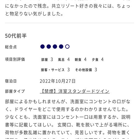
になかったので残念。共立リゾート好きの我々には、ちょっ
と物足りない気がしました。
50代前半
総合点
3
4
4
4
項目別評価
部屋
風呂
朝食
夕食
3
3
接客・サービス
その他設備
2022年10月27日
宿泊日
【禁煙】洋室スタンダードツイン
部屋タイプ
部屋によるかもしれませんが、洗面室にコンセントの口がな
く、ドライヤーをどこで使用するのかわかりませんでした。
少なくとも、洗面室にはコンセント一口は用意するか、説明
書等に記載してほしい。 玄関口、靴を脱いで上がる場所に、
荷物が多数乱雑に置かれていて、見苦しいです。荷物を置く