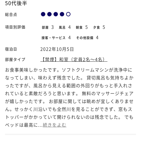
50代後半
総合点
3
4
5
5
項目別評価
部屋
風呂
朝食
夕食
4
4
接客・サービス
その他設備
2022年10月5日
宿泊日
【禁煙】和室（定員2名～4名）
部屋タイプ
お食事美味しかったです。ソフトクリームマシンが洗浄中に
なってしまい、味わえず残念でした。 貸切風呂も気持ちよか
ったですが、風呂から見える範囲の外回りがもっと手入れさ
れていると素敵だろうと思います。 無料のマッサージチェア
が嬉しかったです。 お部屋に関しては眺めが宜しくありませ
ん。せっかく川沿いでも全然川を見ることができず、窓もス
トッパーがかかっていて開けられないのは残念でした。 でも
ベッドは最高に...
続きをよむ