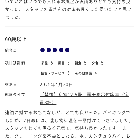
いていればいつでも入れるお風呂が沢山ありとても気持ち良
かった。 スタッフの皆さんの対応も良くまた伺いたいと思い
ました。
60歳以上
総合点
5
5
5
5
項目別評価
部屋
風呂
朝食
夕食
5
4
接客・サービス
その他設備
2025年4月20日
宿泊日
【禁煙】和室12.5畳 露天風呂付客室（定
部屋タイプ
員3名）
連泊に対するおもてなしが、とても良かった。バイキングで
したが、2日めには、蒸し物料理を一品付けて下さいました。
スタッフもとても明るく元気で、気持ち良かったです。 ま
た、クリーニングを不要としたら、水、カンチュウハイ、お