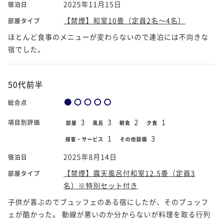
2025年11月15日
宿泊日
【禁煙】和室10畳（定員2名～4名）
部屋タイプ
ほとんど食事のメニューが変わらないので連泊には不向きな
宿でした。
50代前半
総合点
3
3
2
1
項目別評価
部屋
風呂
朝食
夕食
1
3
接客・サービス
その他設備
2025年8月14日
宿泊日
【禁煙】露天風呂付和室12.5畳（定員3
部屋タイプ
名）※特別セット付き
子供が喜ぶのでブュッフェのある宿にしたが、そのブュッフ
ェが酷かった。 動線が悪いのか分からないが料理を取る行列