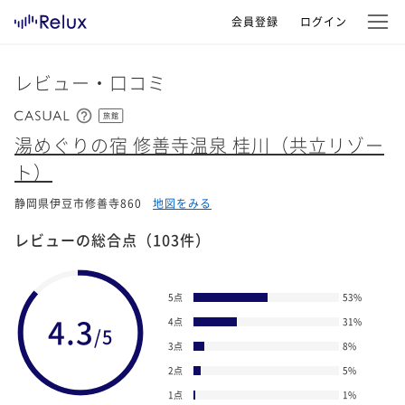
会員登録
ログイン
レビュー・口コミ
旅館
湯めぐりの宿 修善寺温泉 桂川（共立リゾー
ト）
静岡県伊豆市修善寺860
地図をみる
レビューの総合点
（103件）
5点
53
%
4.3
4点
31
%
/5
3点
8
%
2点
5
%
1点
1
%