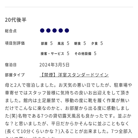
20代後半
総合点
5
5
5
5
項目別評価
部屋
風呂
朝食
夕食
5
5
接客・サービス
その他設備
2024年3月5日
宿泊日
【禁煙】洋室スタンダードツイン
部屋タイプ
母と2人で宿泊しました。お天気の悪い日でしたが、駐車場や
車寄せではスタッフ皆様に気持ちの良いお出迎えをして頂き
ました。館内は土足厳禁で、移動の度に靴を履く作業が無い
だけでこんなに楽なのかと、お部屋から出る度に感動しまし
た(笑)名物である7つの貸切露天風呂も良かったです。並ぶか
な？と思いましたが、平日だからかそんなに並ぶこともなく
(長くて10分くらいかな？)入ることが出来ました。7つ全部入