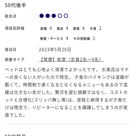
50代後半
総合点
4
4
4
2
項目別評価
部屋
風呂
朝食
夕食
4
3
接客・サービス
その他設備
2023年5月20日
宿泊日
【禁煙】和室（定員2名～4名）
部屋タイプ
ベッドはとても心地よく清潔でよかったです。 お風呂はマナ
ーの良くない人がいたので残念。 夕食のバイキングは混雑が
酷くて。時間制で遅くなるとなくなるメニューもあるので混
雑は仕方ない気がした。贅沢を望む価額ではなく、コストカ
ットと合理化(スリッパ無し等)は、成程と納得するが夕食だ
けは残念で、リピーターになることを躊躇してしまうのが実
感でした。