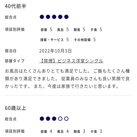
40代前半
総合点
5
5
5
5
項目別評価
部屋
風呂
朝食
夕食
5
5
接客・サービス
その他設備
2022年10月3日
宿泊日
【禁煙】ビジネス洋室シングル
部屋タイプ
お風呂はたくさんありとても満足でした。 ご飯もたくさん種
類があり満足できました。 従業員のみなさんも良い笑顔で良
かったです。 また、今度は家族で行きたいと思います。
60歳以上
総合点
4
4
3
3
項目別評価
部屋
風呂
朝食
夕食