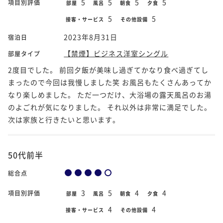
5
5
5
5
項目別評価
部屋
風呂
朝食
夕食
5
5
接客・サービス
その他設備
2023年8月31日
宿泊日
【禁煙】ビジネス洋室シングル
部屋タイプ
2度目でした。 前回夕飯が美味し過ぎてかなり食べ過ぎてし
まったので今回は我慢しました笑 お風呂もたくさんあってか
なり楽しめました。 ただ一つだけ、大浴場の露天風呂のお湯
のよごれが気になりました。 それ以外は非常に満足でした。
次は家族と行きたいと思います。
50代前半
総合点
3
5
4
4
項目別評価
部屋
風呂
朝食
夕食
4
4
接客・サービス
その他設備