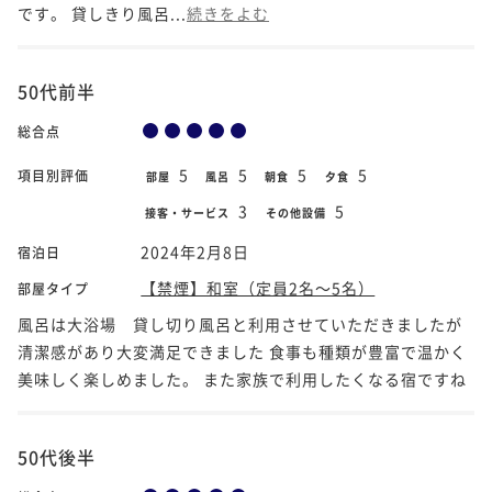
です。 貸しきり風呂...
続きをよむ
50代前半
総合点
5
5
5
5
項目別評価
部屋
風呂
朝食
夕食
3
5
接客・サービス
その他設備
2024年2月8日
宿泊日
【禁煙】和室（定員2名～5名）
部屋タイプ
風呂は大浴場 貸し切り風呂と利用させていただきましたが
清潔感があり大変満足できました 食事も種類が豊富で温かく
美味しく楽しめました。 また家族で利用したくなる宿ですね️
50代後半