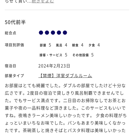
らせて貰い...
続きをよむ
50代前半
総合点
5
4
4
4
項目別評価
部屋
風呂
朝食
夕食
5
5
接客・サービス
その他設備
2024年2月23日
宿泊日
【禁煙】洋室ダブルルーム
部屋タイプ
お部屋はとても綺麗でした。ダブルの部屋でしたけど十分な
広さです。2度目の宿泊で貸しきり風呂制覇できませんでし
た。でもサービス満点です。二日目のお掃除なしでお茶とお
菓子や夜の一品料理など頂きました。このサービスもいいで
すね。夜鳴きラーメン美味しいかったです。 夕食の料理がち
ょっといまいちなお味でした。パンもあまり美味しくなかっ
たです。茶碗蒸しと焼きそばとパスタ料理は美味しいかった