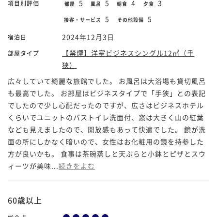
5
5
4
3
項目別評価
部屋
風呂
朝食
夕食
5
5
接客・サービス
その他設備
2024年12月3日
宿泊日
【禁煙】洋室ビジネスシングル12㎡（手
部屋タイプ
狭）
広々していて綺麗な旅館でした。 お風呂は大浴場も貸切風呂
も最高でした。 お部屋はビジネスタイプで「手狭」との表記
でしたので少し心配だったのですが、広さはビジネスホテル
くらいでユニットのバストイレ洗面付、窓は大きく山の紅葉
なども見えましたので、開放感もあって快適でした。 鏡が洗
面の所にしかなく暗いので、女性はお化粧用の鏡を持参した
方が良いかも。 食事は茶碗蒸しと天ぷらと小鉢とピザとスウ
ィーツが美味...
続きをよむ
60歳以上