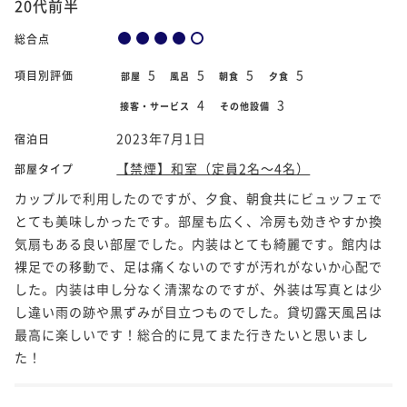
20代前半
総合点
5
5
5
5
項目別評価
部屋
風呂
朝食
夕食
4
3
接客・サービス
その他設備
2023年7月1日
宿泊日
【禁煙】和室（定員2名～4名）
部屋タイプ
カップルで利用したのですが、夕食、朝食共にビュッフェで
とても美味しかったです。部屋も広く、冷房も効きやすか換
気扇もある良い部屋でした。内装はとても綺麗です。館内は
裸足での移動で、足は痛くないのですが汚れがないか心配で
した。内装は申し分なく清潔なのですが、外装は写真とは少
し違い雨の跡や黒ずみが目立つものでした。貸切露天風呂は
最高に楽しいです！総合的に見てまた行きたいと思いまし
た！