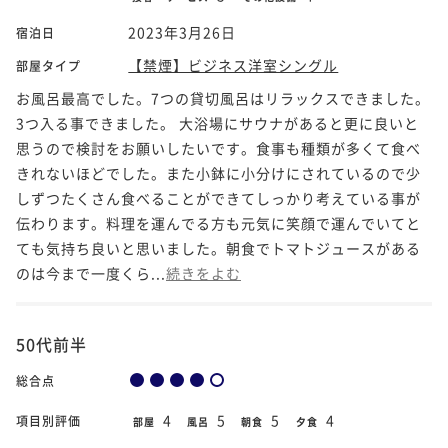
2023年3月26日
宿泊日
【禁煙】ビジネス洋室シングル
部屋タイプ
お風呂最高でした。7つの貸切風呂はリラックスできました。
3つ入る事できました。 大浴場にサウナがあると更に良いと
思うので検討をお願いしたいです。食事も種類が多くて食べ
きれないほどでした。また小鉢に小分けにされているので少
しずつたくさん食べることができてしっかり考えている事が
伝わります。料理を運んでる方も元気に笑顔で運んでいてと
ても気持ち良いと思いました。朝食でトマトジュースがある
のは今まで一度くら...
続きをよむ
50代前半
総合点
4
5
5
4
項目別評価
部屋
風呂
朝食
夕食