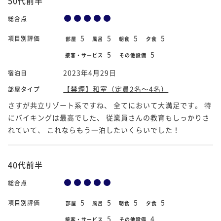
50代前半
総合点
5
5
5
5
項目別評価
部屋
風呂
朝食
夕食
5
5
接客・サービス
その他設備
2023年4月29日
宿泊日
【禁煙】和室（定員2名～4名）
部屋タイプ
さすが共立リゾート系ですね、 全てにおいて大満足です。 特
にバイキングは最高でした、 従業員さんの教育もしっかりさ
れていて、 これならもう一泊したいくらいでした！
40代前半
総合点
5
5
5
5
項目別評価
部屋
風呂
朝食
夕食
5
4
接客・サービス
その他設備