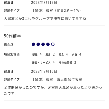
2023年8月19日
宿泊日
【禁煙】和室（定員2名～4名）
部屋タイプ
大家族とか3世代やグループで滞在に向いてますね
50代前半
総合点
4
2
4
4
項目別評価
部屋
風呂
朝食
夕食
4
3
接客・サービス
その他設備
2023年8月16日
宿泊日
【禁煙】和室 露天風呂付客室
部屋タイプ
全体的良かったのですが、客室露天風呂が思ったより狭かっ
たです。