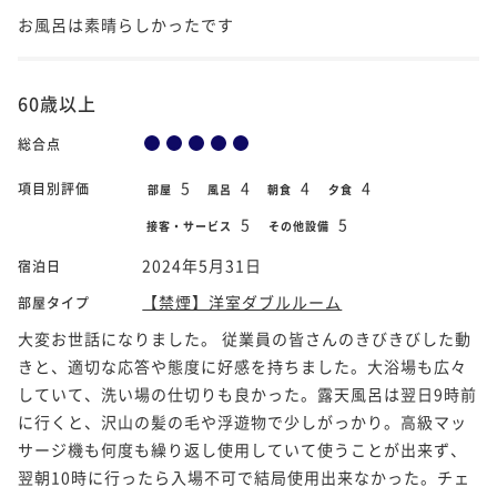
お風呂は素晴らしかったです
60歳以上
総合点
5
4
4
4
項目別評価
部屋
風呂
朝食
夕食
5
5
接客・サービス
その他設備
2024年5月31日
宿泊日
【禁煙】洋室ダブルルーム
部屋タイプ
大変お世話になりました。 従業員の皆さんのきびきびした動
きと、適切な応答や態度に好感を持ちました。大浴場も広々
していて、洗い場の仕切りも良かった。露天風呂は翌日9時前
に行くと、沢山の髪の毛や浮遊物で少しがっかり。高級マッ
サージ機も何度も繰り返し使用していて使うことが出来ず、
翌朝10時に行ったら入場不可で結局使用出来なかった。チェ