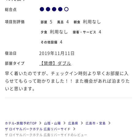
総合点
5
4
利用なし
項目別評価
部屋
風呂
朝食
利用なし
4
夕食
接客・サービス
4
その他設備
2019年11月11日
宿泊日
【禁煙】ダブル
部屋タイプ
早く着いたのですが、チェックイン時刻より早くお部屋に入
らせてもらって助かりました！！ また機会があれば泊まりた
いと思います。
ホテル•旅館予約TOP
山陰・山陽
広島県
広島市・宮島
ザ ロイヤルパークホテル 広島リバーサイド
ザ ロイヤルパークホテル 広島リバーサイドのレビュー