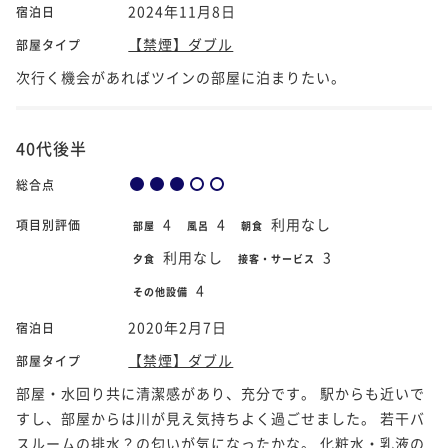
2024年11月8日
宿泊日
【禁煙】ダブル
部屋タイプ
次行く機会があればツインの部屋に泊まりたい。
40代後半
総合点
4
4
利用なし
項目別評価
部屋
風呂
朝食
利用なし
3
夕食
接客・サービス
4
その他設備
2020年2月7日
宿泊日
【禁煙】ダブル
部屋タイプ
部屋・水回り共に清潔感があり、充分です。 駅からも近いで
すし、部屋からは川が見え気持ちよく過ごせました。 若干バ
スルームの排水？の匂いが気になったかな。 化粧水・乳液の