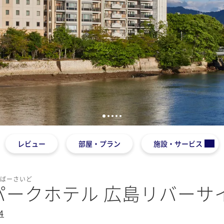
1
2
3
4
5
レビュー
部屋・プラン
施設・サービス
りばーさいど
パークホテル 広島リバーサ
4