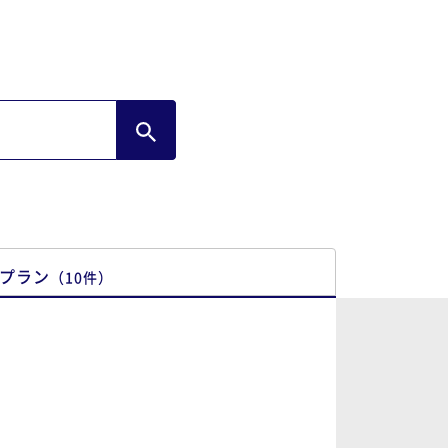
プラン
（
10
件
）