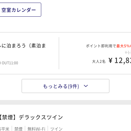
¥ 14,4
大人2名
空室カレンダー
00 OUT11:00
ポイント即利用で
最大2％
¥1
ポイント即利用で
¥ 17,1
最大2％
大人2名
¥1
ルに泊まろう（素泊ま
ポイント即利用で
¥ 14,7
最大5％
大人2名
¥1
¥ 12,8
大人2名
00 OUT11:00
ルに泊まろう（朝食付
ポイント即利用で
最大5％
¥1
ルに泊まろう（素泊ま
ポイント即利用で
¥ 17,7
最大5％
大人2名
00 OUT11:00
¥1
もっとみる(9件)
都、広島駅徒歩約8分～
ポイント即利用で
¥ 14,9
最大2％
大人2名
00 OUT11:00
¥1
¥ 14,9
大人2名
すめ！連泊ステイプラン
ポイント即利用で
最大2％
¥2
【禁煙】デラックスツイン
都、広島駅徒歩約8分～
ポイント即利用で
¥ 20,5
最大2％
大人2名
¥1
ルに泊まろう（朝食付
6平米
禁煙
無料Wi-Fi
ツイン
ポイント即利用で
最大5％