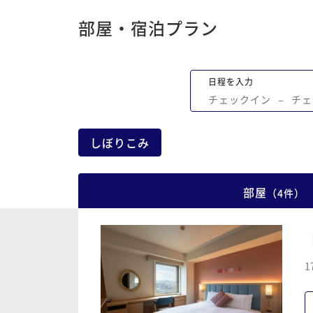
部屋・宿泊プラン
日程を入力
チェックイン
−
チェ
しぼりこみ
部屋
（
4
件
）
1