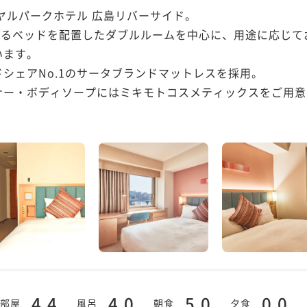
ヤルパークホテル 広島リバーサイド。

あるベッドを配置したダブルルームを中心に、用途に応じ
ます。

シェアNo.1のサータブランドマットレスを採用。

ナー・ボディソープにはミキモトコスメティックスをご用意
4.4
4.0
5.0
0.0
部屋
風呂
朝食
夕食