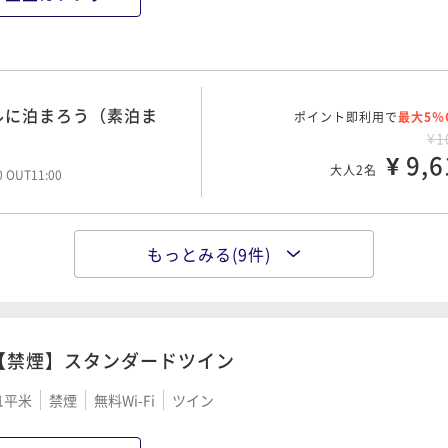
ルに泊まろう（素泊ま
ポイント即利用で
最大5％
¥1
¥ 9,6
大人2名
00 OUT11:00
もっとみる(9件)
都、広島駅徒歩約8分～
ポイント即利用で
最大2％
¥1
¥ 11,2
大人2名
【禁煙】スタンダードツイン
1平米
禁煙
無料Wi-Fi
ツイン
ポイント即利用で
最大2％
¥1