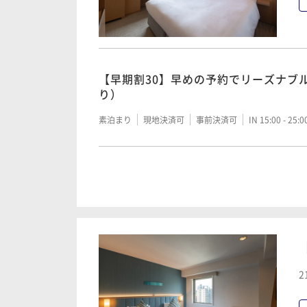
【早期割30】早めの予約でリーズナブ
り）
素泊まり
現地決済可
事前決済可
IN 15:00 - 25:
【THE STAY】旅行、出張応援～水の
〈素泊まり〉
素泊まり
現地決済可
IN 15:00 - 25:00 OUT11:00
2
ベーシックプラン (素泊まり)