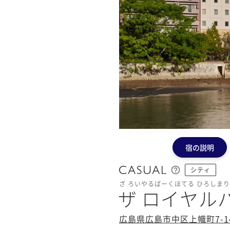
宿の説明
シティ
ざ ろいやるぱーくほてる ひろしま
ザ ロイヤル
広島県広島市中区上幟町7-1