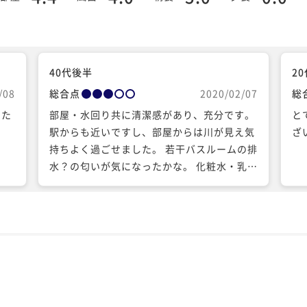
40代後半
2
/08
総合点
2020/02/07
総
りた
部屋・水回り共に清潔感があり、充分です。
と
駅からも近いですし、部屋からは川が見え気
ざ
持ちよく過ごせました。 若干バスルームの排
水？の匂いが気になったかな。 化粧水・乳液
のアメニティはありませんでしたが、持参し
てましたのでこれも問題なし。 過剰なサービ
スは求めませんしシンプルで良いホテルだと
思います。