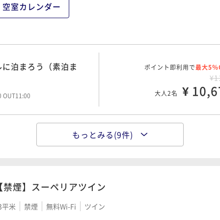
¥ 13,2
大人2名
空室カレンダー
ルに泊まろう（朝食付
ポイント即利用で
最大5％
¥1
ルに泊まろう（素泊ま
ポイント即利用で
¥ 13,3
最大5％
大人2名
00 OUT11:00
¥1
¥ 10,6
大人2名
00 OUT11:00
ルに泊まろう（素泊ま
ポイント即利用で
最大5％
¥1
もっとみる(9件)
都、広島駅徒歩約8分～
ポイント即利用で
¥ 13,9
最大2％
大人2名
00 OUT11:00
¥1
¥ 12,4
大人2名
【禁煙】スーペリアツイン
都、広島駅徒歩約8分～
ポイント即利用で
最大2％
¥1
ルに泊まろう（朝食付
3平米
禁煙
無料Wi-Fi
ツイン
ポイント即利用で
¥ 15,1
最大5％
大人2名
¥1