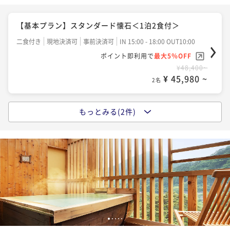
【貸切露天風呂付】プライベートな湯浴みを満喫！＜1
泊2食付＞
【基本プラン】スタンダード懐石＜1泊2食付＞
二食付き
現地決済可
事前決済可
IN 15:00 - 18:00 OUT10:00
二食付き
現地決済可
事前決済可
IN 15:00 - 18:00 OUT10:00
ポイント即利用で
最大5％OFF
ポイント即利用で
最大5％OFF
¥42,900~
¥48,400~
¥ 40,755 ~
2名
¥ 45,980 ~
2名
もっとみる(2件)
【記念日プラン】素敵な時間を栂の季で！＜嬉しい特
【カップルプラン】お二人でゆったりとした時間を！
典付＞
＜嬉しい特典付＞
二食付き
現地決済可
事前決済可
IN 15:00 - 18:00 OUT10:00
二食付き
現地決済可
事前決済可
IN 15:00 - 18:00 OUT10:00
ポイント即利用で
最大5％OFF
ポイント即利用で
最大5％OFF
¥49,500~
¥52,800~
¥ 47,025 ~
2名
¥ 50,160 ~
2名
【記念日プラン】素敵な時間を栂の季で！＜嬉しい特
1
2
3
4
5