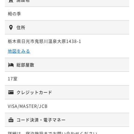
二食付き
現地決済可
事前決済可
IN 15:00 - 18:00 OUT10:00
ポイント即利用で
最大5％OFF
栂の季
¥57,200~
¥ 54,340 ~
2名
住所
栃木県日光市鬼怒川温泉大原1438-1
地図をみる
総部屋数
17室
クレジットカード
VISA/MASTER/JCB
コード決済・電子マネー
詳細は、宿泊施設までお問い合わせください。