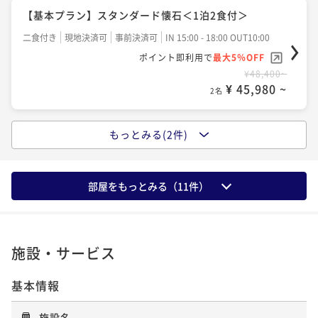
【基本プラン】スタンダード懐石＜1泊2食付＞
二食付き
現地決済可
事前決済可
IN 15:00 - 18:00 OUT10:00
ポイント即利用で
最大5％OFF
¥48,400~
¥ 45,980 ~
2名
もっとみる(2件)
【カップルプラン】お二人でゆったりとした時間を！
＜嬉しい特典付＞
二食付き
現地決済可
事前決済可
IN 15:00 - 18:00 OUT10:00
部屋をもっとみる（
11
件）
ポイント即利用で
最大5％OFF
¥52,800~
¥ 50,160 ~
2名
施設・サービス
基本情報
【記念日プラン】素敵な時間を栂の季で！＜嬉しい特
典付＞
施設名