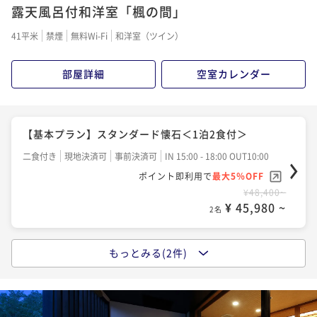
典付＞
露天風呂付和洋室「楓の間」
二食付き
現地決済可
事前決済可
IN 15:00 - 18:00 OUT10:00
41平米
禁煙
無料Wi-Fi
和洋室（ツイン）
ポイント即利用で
最大5％OFF
¥57,200~
部屋詳細
空室カレンダー
¥ 54,340 ~
2名
【基本プラン】スタンダード懐石＜1泊2食付＞
二食付き
現地決済可
事前決済可
IN 15:00 - 18:00 OUT10:00
ポイント即利用で
最大5％OFF
¥48,400~
¥ 45,980 ~
2名
もっとみる(2件)
【カップルプラン】お二人でゆったりとした時間を！
＜嬉しい特典付＞
二食付き
現地決済可
事前決済可
IN 15:00 - 18:00 OUT10:00