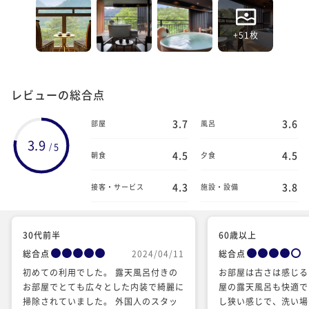
+51枚
レビューの総合点
3.7
3.6
部屋
風呂
3.9
5
/
4.5
4.5
朝食
夕食
4.3
3.8
接客・サービス
施設・設備
30代前半
60歳以上
総合点
2024/04/11
総合点
初めての利用でした。 露天風呂付きの
お部屋は古さは感じる
お部屋でとても広々とした内装で綺麗に
屋の露天風呂も快適で
掃除されていました。 外国人のスタッ
し狭い感じで、洗い場