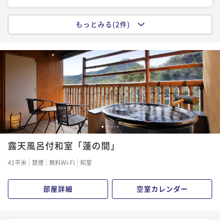
もっとみる(2件)
【カップルプラン】お二人でゆったりとした時間を！
＜嬉しい特典付＞
二食付き
現地決済可
事前決済可
IN 15:00 - 18:00 OUT10:00
ポイント即利用で
最大5％OFF
¥52,800~
¥ 50,160 ~
2名
【記念日プラン】素敵な時間を栂の季で！＜嬉しい特
1
2
3
4
5
6
典付＞
露天風呂付和室「蓮の間」
二食付き
現地決済可
事前決済可
IN 15:00 - 18:00 OUT10:00
41平米
禁煙
無料Wi-Fi
和室
ポイント即利用で
最大5％OFF
¥57,200~
部屋詳細
空室カレンダー
¥ 54,340 ~
2名