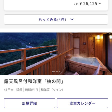
¥ 26,125 ~
2名
もっとみる(4件)
【基本プラン】スタンダード懐石＜1泊2食付＞
二食付き
現地決済可
事前決済可
IN 15:00 - 18:00 OUT10:00
ポイント即利用で
最大5％OFF
¥40,700~
¥ 38,665 ~
2名
【貸切岩盤浴付】プライベート岩盤浴付！＜1泊2食付
＞
1
2
3
4
5
露天風呂付和洋室「柚の間」
二食付き
現地決済可
事前決済可
IN 15:00 - 18:00 OUT10:00
ポイント即利用で
最大5％OFF
41平米
禁煙
無料Wi-Fi
和洋室（ツイン）
¥42,900~
¥ 40,755 ~
2名
部屋詳細
空室カレンダー