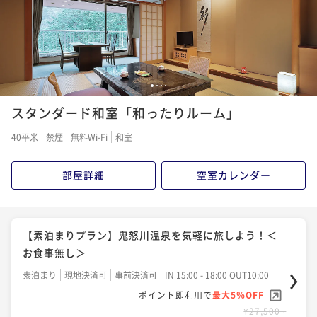
1
2
3
4
スタンダード和室「和ったりルーム」
40平米
禁煙
無料Wi-Fi
和室
部屋詳細
空室カレンダー
【素泊まりプラン】鬼怒川温泉を気軽に旅しよう！＜
お食事無し＞
素泊まり
現地決済可
事前決済可
IN 15:00 - 18:00 OUT10:00
ポイント即利用で
最大5％OFF
¥27,500~