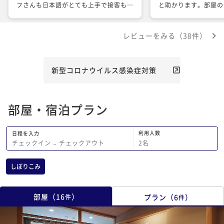
フさんも日本語がとても上手で接客も丁
と助かります。部屋の
寧でした。 食事もとても美味しく満足
とかにタオルが有れば
です。 強いて言えば、大浴場の種類や
と。食事は量は十分、
レビューをみる（38件）
広さがもう少しあるといいのかなと思い
く、全体的にコストパ
ました。
かったかなと。外人さ
が一生懸命で感じ良く
張って欲しいと思いま
新型コロナウイルス感染症対策
部屋・宿泊プラン
利用人数
日程を入力
2
名
チェックイン
−
チェックアウト
しぼりこみ
部屋
（
16
）
プラン
（
6
）
件
件