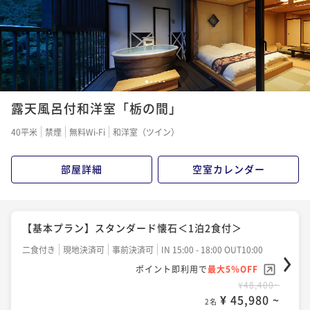
ポイント即利用で
最大5％OFF
¥52,800~
¥ 50,160 ~
2名
【記念日プラン】素敵な時間を栂の季で！＜嬉しい特
1
2
3
4
5
典付＞
露天風呂付和洋室「栃の間」
二食付き
現地決済可
事前決済可
IN 15:00 - 18:00 OUT10:00
40平米
禁煙
無料Wi-Fi
和洋室（ツイン）
ポイント即利用で
最大5％OFF
¥57,200~
部屋詳細
空室カレンダー
¥ 54,340 ~
2名
【基本プラン】スタンダード懐石＜1泊2食付＞
二食付き
現地決済可
事前決済可
IN 15:00 - 18:00 OUT10:00
ポイント即利用で
最大5％OFF
¥48,400~
¥ 45,980 ~
2名