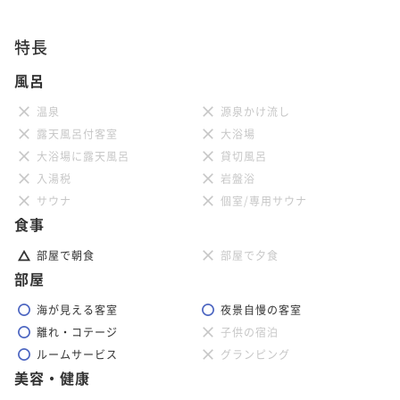
特長
風呂
温泉
源泉かけ流し
露天風呂付客室
大浴場
大浴場に露天風呂
貸切風呂
入湯税
岩盤浴
サウナ
個室/専用サウナ
食事
部屋で朝食
部屋で夕食
部屋
海が見える客室
夜景自慢の客室
離れ・コテージ
子供の宿泊
ルームサービス
グランピング
美容・健康