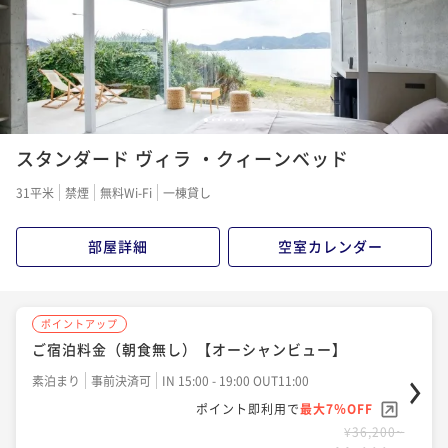
1
2
3
4
5
6
7
スタンダード ヴィラ ・クィーンベッド
31平米
禁煙
無料Wi-Fi
一棟貸し
部屋詳細
空室カレンダー
ポイントアップ
ご宿泊料金（朝食無し）【オーシャンビュー】
素泊まり
事前決済可
IN 15:00 - 19:00 OUT11:00
ポイント即利用で
最大7％OFF
¥36,200~