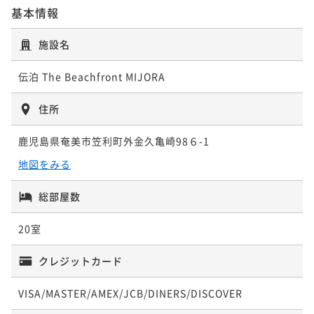
基本情報
ポイントアップ
【10%OFF / 連泊限定】ご宿泊料金
施設名
素泊まり
事前決済可
IN 15:00 - 19:00 OUT11:00
伝泊 The Beachfront MIJORA
ポイント即利用で
最大7％OFF
¥73,440~
¥ 68,299 ~
住所
2名
鹿児島県奄美市笠利町外金久亀崎98６-1
ポイントアップ
地図をみる
【10%OFF / 連泊限定】ご宿泊料金＋朝食
朝食付き
総部屋数
事前決済可
IN 15:00 - 19:00 OUT11:00
ポイント即利用で
最大7％OFF
20室
¥86,400~
¥ 80,352 ~
2名
クレジットカード
VISA/MASTER/AMEX/JCB/DINERS/DISCOVER