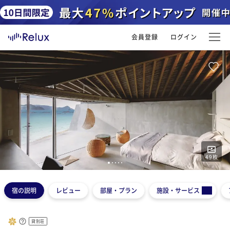
会員登録
ログイン
49
枚
1
2
3
4
5
宿の説明
レビュー
部屋・プラン
施設・サービス
貸別荘