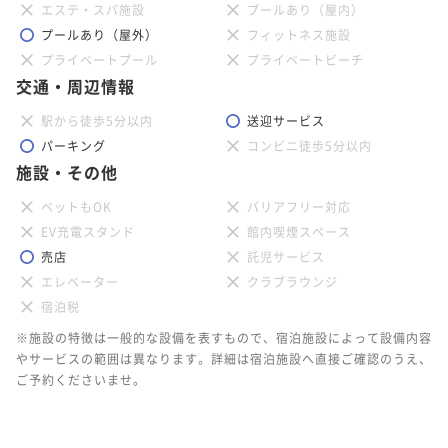
エステ・スパ施設
プールあり（屋内）
プールあり（屋外）
フィットネス施設
プライベートプール
プライベートビーチ
交通・周辺情報
駅から徒歩5分以内
送迎サービス
パーキング
コンビニ徒歩5分以内
施設・その他
ペットもOK
バリアフリー対応
EV充電スタンド
館内喫煙スペース
売店
託児サービス
エレベーター
クラブラウンジ
宿泊税
※施設の特徴は一般的な設備を表すもので、宿泊施設によって設備内容
やサービスの範囲は異なります。詳細は宿泊施設へ直接ご確認のうえ、
ご予約くださいませ。