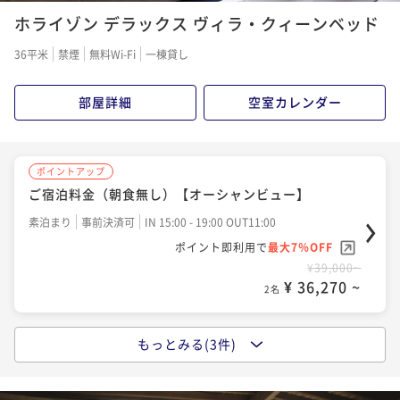
ポイントアップ
ホライゾン デラックス ヴィラ・クィーンベッド
【10%OFF / 連泊限定】ご宿泊料金
素泊まり
事前決済可
IN 15:00 - 19:00 OUT11:00
36平米
禁煙
無料Wi-Fi
一棟貸し
ポイント即利用で
最大7％OFF
¥70,200~
部屋詳細
空室カレンダー
¥ 65,286 ~
2名
ポイントアップ
ポイントアップ
ご宿泊料金（朝食無し）【オーシャンビュー】
【10%OFF / 連泊限定】ご宿泊料金＋朝食
素泊まり
事前決済可
IN 15:00 - 19:00 OUT11:00
朝食付き
事前決済可
IN 15:00 - 19:00 OUT11:00
ポイント即利用で
最大7％OFF
ポイント即利用で
最大7％OFF
¥39,000~
¥83,160~
¥ 36,270 ~
¥ 77,338 ~
2名
2名
もっとみる(3件)
ポイントアップ
ご宿泊料金＋朝食【オーシャンビュー】【Relux限定】
「夜景」