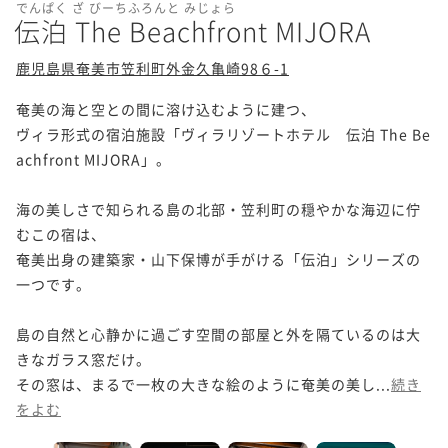
でんぱく ざ びーちふろんと みじょら
伝泊 The Beachfront MIJORA
鹿児島県奄美市笠利町外金久亀崎98６-1
奄美の海と空との間に溶け込むように建つ、

ヴィラ形式の宿泊施設「ヴィラリゾートホテル　伝泊 The Be
achfront MIJORA」。

海の美しさで知られる島の北部・笠利町の穏やかな海辺に佇
むこの宿は、

奄美出身の建築家・山下保博が手がける「伝泊」シリーズの
一つです。

島の自然と心静かに過ごす空間の部屋と外を隔ているのは大
きなガラス窓だけ。

その窓は、まるで一枚の大きな絵のように奄美の美し...
続き
をよむ