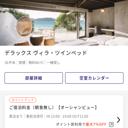
朝食付き
事前決済可
IN 15:00 - 19:00 OUT11:00
ポイント即利用で
最大17％OFF
¥50,600~
¥ 41,998 ~
2名
1
2
3
4
5
6
ポイントアップ
デラックス ヴィラ・ツインベッド
【10%OFF / 連泊限定】ご宿泊料金
素泊まり
事前決済可
IN 15:00 - 19:00 OUT11:00
36平米
禁煙
無料Wi-Fi
一棟貸し
ポイント即利用で
最大7％OFF
¥70,200~
部屋詳細
空室カレンダー
¥ 65,286 ~
2名
ポイントアップ
ポイントアップ
ご宿泊料金（朝食無し）【オーシャンビュー】
【10%OFF / 連泊限定】ご宿泊料金＋朝食
素泊まり
事前決済可
IN 15:00 - 19:00 OUT11:00
朝食付き
事前決済可
IN 15:00 - 19:00 OUT11:00
ポイント即利用で
最大7％OFF
ポイント即利用で
最大7％OFF