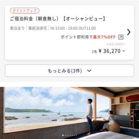
ポイントアップ
ポイントアップ
ご宿泊料金（朝食無し）【オーシャンビュー】
【10%OFF / 連泊限定】ご宿泊料金＋朝食
素泊まり
事前決済可
IN 15:00 - 19:00 OUT11:00
朝食付き
事前決済可
IN 15:00 - 19:00 OUT11:00
ポイント即利用で
最大7％OFF
ポイント即利用で
最大7％OFF
¥39,000~
¥78,120~
¥ 36,270 ~
¥ 72,651 ~
2名
2名
もっとみる(3件)
ポイントアップ
ご宿泊料金＋朝食【オーシャンビュー】【Relux限定】
「夜景」
朝食付き
事前決済可
IN 15:00 - 19:00 OUT11:00
ポイント即利用で
最大17％OFF
¥50,600~
¥ 41,998 ~
2名
1
2
3
4
5
6
7
8