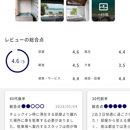
+49枚
レビューの総合点
4.6
4.4
部屋
風呂
4.6
5
/
4.5
3.5
朝食
夕食
4.4
4.4
接客・サービス
施設・設備
40代後半
30代前半
総合点
2026/05/04
総合点
チェックイン時に滞在する部屋より離れ
2泊３日快適に過ごさ
た場所に車を駐車する必要がありまし
た！ 部屋から見える
た。駐車場へ案内するスタッフは雨が降
く、 夜は都会では見