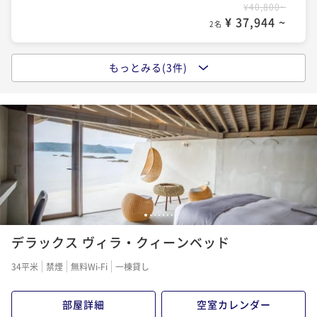
¥40,800~
¥83,160~
¥ 37,944 ~
¥ 77,338 ~
2名
2名
もっとみる(3件)
ポイントアップ
ご宿泊料金＋朝食【オーシャンビュー】【Relux限定】
「夜景」
朝食付き
事前決済可
IN 15:00 - 19:00 OUT11:00
ポイント即利用で
最大17％OFF
¥52,400~
¥ 43,492 ~
2名
1
2
3
4
5
6
7
ポイントアップ
デラックス ヴィラ・クィーンベッド
【10%OFF / 連泊限定】ご宿泊料金
素泊まり
事前決済可
IN 15:00 - 19:00 OUT11:00
34平米
禁煙
無料Wi-Fi
一棟貸し
ポイント即利用で
最大7％OFF
¥73,440~
部屋詳細
空室カレンダー
¥ 68,299 ~