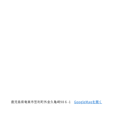
鹿児島県奄美市笠利町外金久亀崎98６-1
GoogleMapを開く