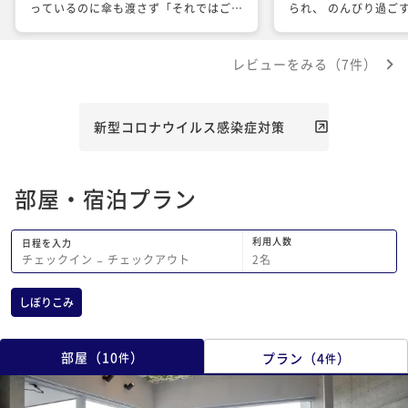
っているのに傘も渡さず「それではごゆ
られ、 のんびり過ご
っくり」と言われダッシュで戻られ、私
た！ スタッフの皆様もとても気さく
たちも部屋まで濡れながら猛ダッシュし
で、色々お気遣い下さ
レビューをみる（7件）
ました。 夕食のパンも二回目のおかわ
な時間を過ごすことが
りの際に「３００円かかります」と言わ
がとうございました！
れ閉口。パンのおかわりが有料だという
す！
ことは今回が初めてでした。 景色は良
新型コロナウイルス感染症対策
いのですが散歩される方がいらっしゃる
とのことで地下にある風呂とトイレのブ
ラインドは基本締めたまま。なんかもっ
部屋・宿泊プラン
たいないなという印象です。
利用人数
日程を入力
2
名
チェックイン
−
チェックアウト
しぼりこみ
部屋
（
10
）
プラン
（
4
）
件
件