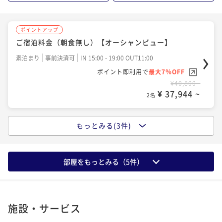
2名
ポイントアップ
ポイントアップ
ご宿泊料金（朝食無し）【オーシャンビュー】
【10%OFF / 連泊限定】ご宿泊料金＋朝食
素泊まり
事前決済可
IN 15:00 - 19:00 OUT11:00
朝食付き
事前決済可
IN 15:00 - 19:00 OUT11:00
ポイント即利用で
最大7％OFF
ポイント即利用で
最大7％OFF
¥40,800~
¥86,400~
¥ 37,944 ~
¥ 80,352 ~
2名
2名
もっとみる(3件)
ポイントアップ
ご宿泊料金＋朝食【オーシャンビュー】【Relux限定】
「夜景」
部屋をもっとみる（
5
件）
朝食付き
事前決済可
IN 15:00 - 19:00 OUT11:00
ポイント即利用で
最大17％OFF
¥52,400~
¥ 43,492 ~
2名
施設・サービス