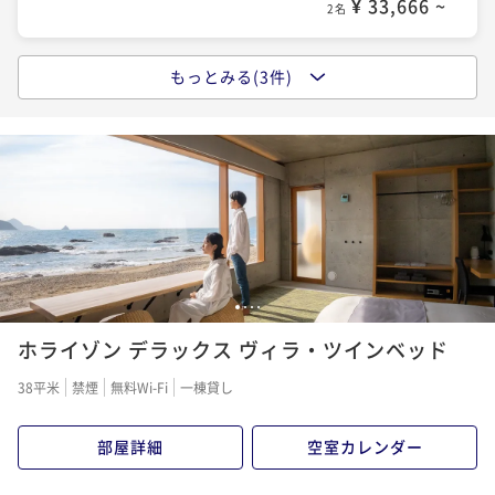
¥ 33,666 ~
2名
もっとみる(3件)
ポイントアップ
ご宿泊料金＋朝食【オーシャンビュー】【Relux限定】
「夜景」
朝食付き
事前決済可
IN 15:00 - 19:00 OUT11:00
ポイント即利用で
最大17％OFF
¥47,800~
¥ 39,674 ~
2名
1
2
3
4
ポイントアップ
ホライゾン デラックス ヴィラ・ツインベッド
【10%OFF / 連泊限定】ご宿泊料金
素泊まり
事前決済可
IN 15:00 - 19:00 OUT11:00
38平米
禁煙
無料Wi-Fi
一棟貸し
ポイント即利用で
最大7％OFF
¥65,160~
部屋詳細
空室カレンダー
¥ 60,598 ~
2名