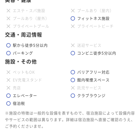
エステ・スパ施設
プールあり（屋内）
プールあり（屋外）
フィットネス施設
プライベートプール
プライベートビーチ
交通・周辺情報
駅から徒歩5分以内
送迎サービス
パーキング
コンビニ徒歩5分以内
施設・その他
ペットもOK
バリアフリー対応
EV充電スタンド
館内喫煙スペース
売店
託児サービス
エレベーター
クラブラウンジ
宿泊税
※施設の特徴は一般的な設備を表すもので、宿泊施設によって設備内容
やサービスの範囲は異なります。詳細は宿泊施設へ直接ご確認のうえ、
ご予約くださいませ。