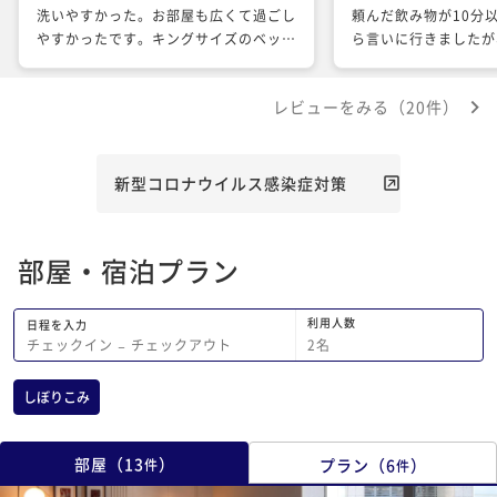
洗いやすかった。お部屋も広くて過ごし
頼んだ飲み物が10分
やすかったです。キングサイズのベッド
ら言いに行きましたが
だったので３人でも広々と寝れました。
も年配の方も何ら悪び
がびっくりしました。
レビューをみる（20件）
居られた女の方が1番
でした。 外国の方も
のに日本人二人の方が
しです。 朝食はとっても美味しかった
新型コロナウイルス感染症対策
ですが、焼きたてのク
のを知らなくて違うパ
他の方が食べているの
部屋・宿泊プラン
聞きに行きました。 
を求めるかですが 対
の方達は全て今まで行
利用人数
日程を入力
す。 予約時妊娠中の娘に会う為とメッ
2
名
チェックイン
−
チェックアウト
セージを入れていたの
光していて連れ回して
しぼりこみ
ってのでお部屋で休ま
ると詳しい事情を話さ
うだけで 妊娠中だと
部屋
（
13
）
プラン
（
6
）
件
件
いたのにはびっくりし