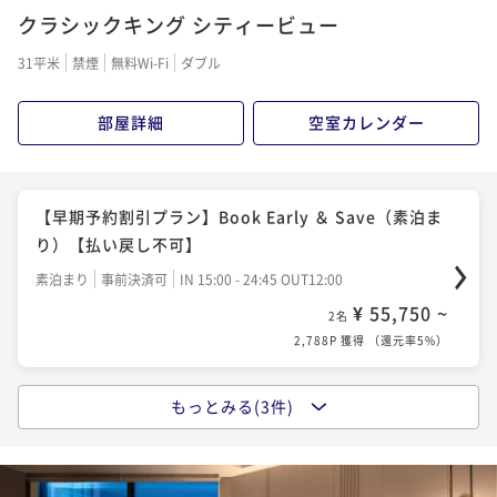
クラシックキング シティービュー
朝食付き
事前決済可
IN 15:00 - 24:45 OUT11:00
¥ 60,550 ~
2名
31平米
禁煙
無料Wi-Fi
ダブル
3,028P 獲得
（
還元率5%
）
部屋詳細
空室カレンダー
ベストフレキシブルレート（朝食付）- 品川上空で愉し
むラグジュアリーステイ / 全室27階以上
【早期予約割引プラン】Book Early ＆ Save（素泊ま
朝食付き
現地決済可
事前決済可
IN 15:00 - 25:00 OUT12:00
り）【払い戻し不可】
¥ 68,800 ~
2名
素泊まり
事前決済可
IN 15:00 - 24:45 OUT12:00
3,440P 獲得
（
還元率5%
）
¥ 55,750 ~
2名
2,788P 獲得
（
還元率5%
）
もっとみる(3件)
ベストフレキシブルレート（素泊まり）- 品川上空で愉
しむラグジュアリーステイ / 全室27階以上
素泊まり
現地決済可
事前決済可
IN 15:00 - 25:00 OUT12:00