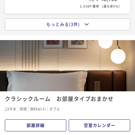
2,438P 獲得
（
還元率5%
）
もっとみる(3件)
ベストフレキシブルレート（素泊まり）- 品川上空で愉
しむラグジュアリーステイ / 全室27階以上
素泊まり
現地決済可
事前決済可
IN 15:00 - 25:00 OUT12:00
¥ 57,000 ~
2名
2,850P 獲得
（
還元率5%
）
【早期予約割引プラン】Book Early ＆ Save（朝食つ
き）【払い戻し不可】
クラシックルーム お部屋タイプおまかせ
朝食付き
事前決済可
IN 15:00 - 24:45 OUT11:00
¥ 57,550 ~
2名
23平米
禁煙
無料Wi-Fi
ダブル
2,878P 獲得
（
還元率5%
）
部屋詳細
空室カレンダー