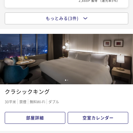
2,888P 獲得
（
還元率5%
）
もっとみる(3件)
ベストフレキシブルレート（素泊まり）- 品川上空で愉
しむラグジュアリーステイ / 全室27階以上
素泊まり
現地決済可
事前決済可
IN 15:00 - 25:00 OUT12:00
¥ 66,000 ~
2名
3,300P 獲得
（
還元率5%
）
【早期予約割引プラン】Book Early ＆ Save（朝食つ
1
2
き）【払い戻し不可】
クラシックキング
朝食付き
事前決済可
IN 15:00 - 24:45 OUT11:00
¥ 66,550 ~
2名
30平米
禁煙
無料Wi-Fi
ダブル
3,328P 獲得
（
還元率5%
）
部屋詳細
空室カレンダー
ベストフレキシブルレート（朝食付）- 品川上空で愉し