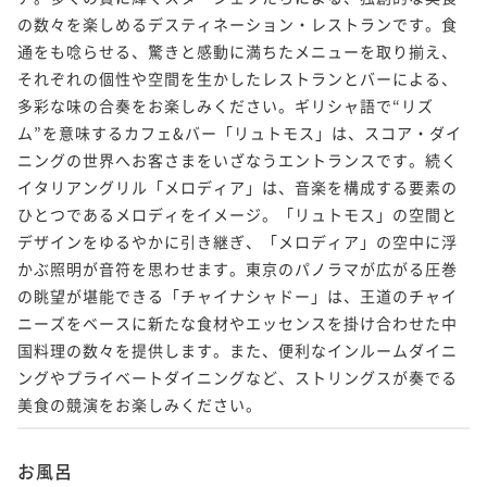
の数々を楽しめるデスティネーション・レストランです。食
通をも唸らせる、驚きと感動に満ちたメニューを取り揃え、
それぞれの個性や空間を生かしたレストランとバーによる、
多彩な味の合奏をお楽しみください。ギリシャ語で“リズ
ム”を意味するカフェ&バー「リュトモス」は、スコア・ダイ
ニングの世界へお客さまをいざなうエントランスです。続く
イタリアングリル「メロディア」は、音楽を構成する要素の
ひとつであるメロディをイメージ。「リュトモス」の空間と
デザインをゆるやかに引き継ぎ、「メロディア」の空中に浮
かぶ照明が音符を思わせます。東京のパノラマが広がる圧巻
の眺望が堪能できる「チャイナシャドー」は、王道のチャイ
ニーズをベースに新たな食材やエッセンスを掛け合わせた中
国料理の数々を提供します。また、便利なインルームダイニ
ングやプライベートダイニングなど、ストリングスが奏でる
美食の競演をお楽しみください。
お風呂