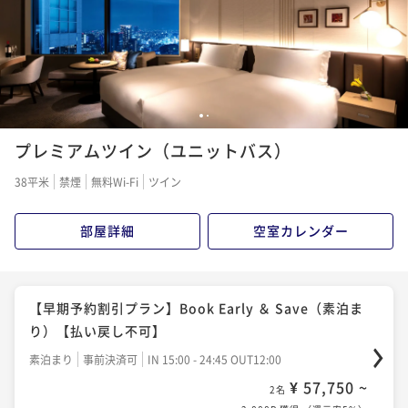
¥ 64,000 ~
2名
3,200P 獲得
（
還元率5%
）
【早期予約割引プラン】Book Early ＆ Save（朝食つ
1
2
き）【払い戻し不可】
プレミアムツイン（ユニットバス）
朝食付き
事前決済可
IN 15:00 - 24:45 OUT11:00
¥ 64,550 ~
2名
38平米
禁煙
無料Wi-Fi
ツイン
3,228P 獲得
（
還元率5%
）
部屋詳細
空室カレンダー
ベストフレキシブルレート（朝食付）- 品川上空で愉し
むラグジュアリーステイ / 全室27階以上
【早期予約割引プラン】Book Early ＆ Save（素泊ま
朝食付き
現地決済可
事前決済可
IN 15:00 - 25:00 OUT12:00
り）【払い戻し不可】
¥ 72,800 ~
2名
素泊まり
事前決済可
IN 15:00 - 24:45 OUT12:00
3,640P 獲得
（
還元率5%
）
¥ 57,750 ~
2名