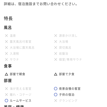
詳細は、宿泊施設までお問い合わせください。
特長
風呂
温泉
源泉かけ流し
露天風呂付客室
大浴場
大浴場に露天風呂
貸切風呂
入湯税
岩盤浴
サウナ
個室/専用サウナ
食事
部屋で朝食
部屋で夕食
部屋
海が見える客室
夜景自慢の客室
離れ・コテージ
子供の宿泊
ルームサービス
グランピング
美容・健康