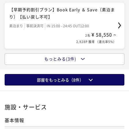
むラグジュアリーステイ / 全室27階以上
【早期予約割引プラン】Book Early ＆ Save（素泊ま
朝食付き
現地決済可
事前決済可
IN 15:00 - 25:00 OUT12:00
り）【払い戻し不可】
¥ 74,800 ~
2名
素泊まり
事前決済可
IN 15:00 - 24:45 OUT12:00
3,740P 獲得
（
還元率5%
）
¥ 58,550 ~
2名
2,928P 獲得
（
還元率5%
）
もっとみる(3件)
【早期予約割引プラン】Book Early ＆ Save（朝食つ
き）【払い戻し不可】
朝食付き
事前決済可
IN 15:00 - 24:45 OUT11:00
部屋をもっとみる（
8
件）
¥ 67,350 ~
2名
3,368P 獲得
（
還元率5%
）
施設・サービス
ベストフレキシブルレート（素泊まり）- 品川上空で愉
基本情報
しむラグジュアリーステイ / 全室27階以上