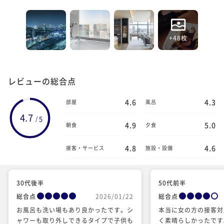
+48枚
レビューの総合点
4.6
4.3
部屋
風呂
4.7
5
/
4.9
5.0
朝食
夕食
4.8
4.6
接客・サービス
施設・設備
30代後半
50代前半
総合点
2026/01/22
総合点
お風呂も洗い場もあり良かったです。シ
本当に女の方の接客対
ャワーも取り外しできるタイプで子供も
く素晴らしかったです