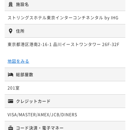
素泊まり
現地決済可
事前決済可
IN 15:00 - 25:00 OUT12:00
施設名
¥ 68,000 ~
2名
3,400P 獲得
（
還元率5%
）
ストリングスホテル東京インターコンチネンタル by IHG
住所
ベストフレキシブルレート（朝食付）- 品川上空で愉し
むラグジュアリーステイ / 全室27階以上
東京都港区港南2-16-1 品川イーストワンタワー 26F-32F
朝食付き
現地決済可
事前決済可
IN 15:00 - 25:00 OUT12:00
地図をみる
¥ 76,800 ~
2名
3,840P 獲得
（
還元率5%
）
総部屋数
201室
クレジットカード
VISA/MASTER/AMEX/JCB/DINERS
コード決済・電子マネー