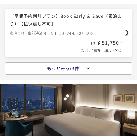
ベストフレキシブルレート（朝食付）- 品川上空で愉し
むラグジュアリーステイ / 全室27階以上
【早期予約割引プラン】Book Early ＆ Save（素泊ま
朝食付き
現地決済可
事前決済可
IN 15:00 - 25:00 OUT12:00
り）【払い戻し不可】
¥ 65,800 ~
2名
素泊まり
事前決済可
IN 15:00 - 24:45 OUT12:00
3,290P 獲得
（
還元率5%
）
¥ 51,750 ~
2名
2,588P 獲得
（
還元率5%
）
もっとみる(3件)
ベストフレキシブルレート（素泊まり）- 品川上空で愉
しむラグジュアリーステイ / 全室27階以上
素泊まり
現地決済可
事前決済可
IN 15:00 - 25:00 OUT12:00
¥ 60,000 ~
2名
3,000P 獲得
（
還元率5%
）
【早期予約割引プラン】Book Early ＆ Save（朝食つ
き）【払い戻し不可】