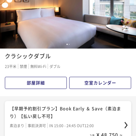
かそんなホテル、また
ません。 これからも
を持って頑張って欲し
1
2
クラシックダブル
23平米
禁煙
無料Wi-Fi
ダブル
部屋詳細
空室カレンダー
【早期予約割引プラン】Book Early ＆ Save（素泊ま
り）【払い戻し不可】
素泊まり
事前決済可
IN 15:00 - 24:45 OUT12:00
¥ 48,750 ~
2名