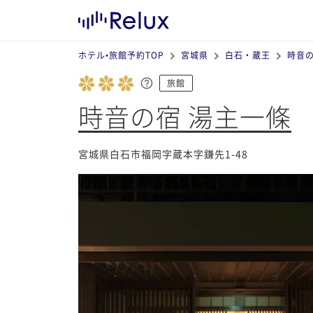
ホテル•旅館予約TOP
宮城県
白石・蔵王
時音の
旅館
時音の宿 湯主一條
宮城県白石市福岡字蔵本字鎌先1-48