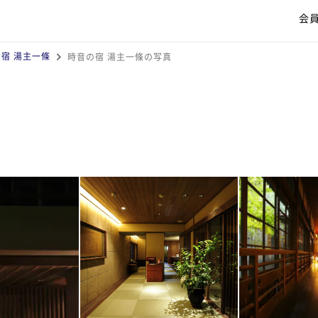
会
宿 湯主一條
時音の宿 湯主一條の写真