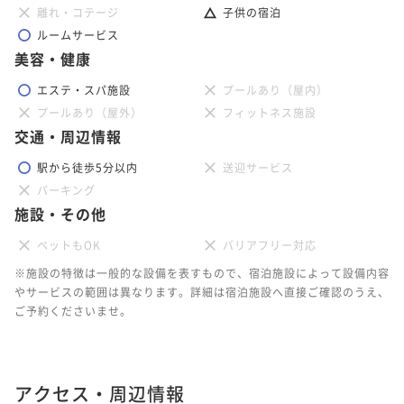
¥202,000~
二食付き
事前決済可
IN 15:00 - 19:45 OUT11:00
離れ・コテージ
子供の宿泊
¥ 187,860 ~
2名
ルームサービス
ポイント即利用で
最大7％OFF
美容・健康
¥150,600~
¥ 140,058 ~
2名
ポイントアップ
エステ・スパ施設
プールあり（屋内）
夕食＆おせち朝食付き【夕食時間17：30～】
プールあり（屋外）
フィットネス施設
二食付き
事前決済可
IN 15:00 - 17:15 OUT11:00
交通・周辺情報
ポイントアップ
直前割 -おおいた和牛ディナー＆選べる朝食付きプラ
ポイント即利用で
最大7％OFF
駅から徒歩5分以内
送迎サービス
¥202,000~
ン- 【夕食17:30～】
パーキング
¥ 187,860 ~
2名
二食付き
事前決済可
IN 15:00 - 17:15 OUT11:00
施設・その他
ポイント即利用で
最大7％OFF
ペットもOK
バリアフリー対応
¥157,800~
¥ 146,754 ~
※施設の特徴は一般的な設備を表すもので、宿泊施設によって設備内容
2名
やサービスの範囲は異なります。詳細は宿泊施設へ直接ご確認のうえ、
ご予約くださいませ。
ポイントアップ
年末年始限定【おせち朝食付き】
朝食付き
事前決済可
IN 15:00 - 21:00 OUT11:00
アクセス・周辺情報