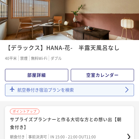
漬けだったのですが、
類の説明が無く、イラ
反対だったので間違え
れだけは残念でした。 最後にお土産
で頂けて、とても贅沢
ました。 母とお伺い
1
2
3
腹がいっぱいすぎたよ
【デラックス】HANA-花- 半露天風呂なし
は腹８八分目を目標に
ます。 お世話になり
40平米
禁煙
無料Wi-Fi
ダブル
部屋詳細
空室カレンダー
航空券付き宿泊プランを検索
ポイントアップ
サプライズプランナーと作る大切な方との想い出【朝
食付き】
朝食付き
事前決済可
IN 15:00 - 21:00 OUT11:00