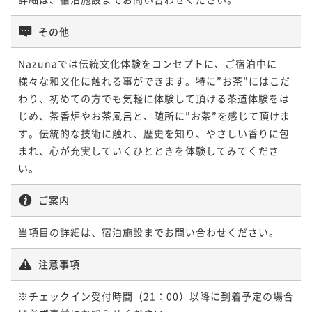
直前割 -おおいた和牛ディナー＆選べる朝食付きプラ
¥202,000~
朝食付き
事前決済可
IN 15:00 - 21:00 OUT11:00
いた和牛ディナー＆選べる朝食付きプラン- 【夕食17:3
¥ 187,860 ~
ン- 【夕食20:00～】
2名
0～】
ポイント即利用で
最大7％OFF
その他
二食付き
事前決済可
IN 15:00 - 17:15 OUT11:00
二食付き
事前決済可
IN 15:00 - 19:45 OUT11:00
¥172,400~
ポイント即利用で
最大7％OFF
¥ 160,332 ~
ポイント即利用で
最大7％OFF
2名
Nazunaでは伝統文化体験をコンセプトに、ご宿泊中に
¥128,600~
¥128,600~
様々な和文化に触れる事ができます。特に”お茶”にはこだ
¥ 119,598 ~
2名
¥ 119,598 ~
2名
わり、初めての方でも気軽に体験して頂ける茶道体験をは
ポイントアップ
じめ、茶香炉やお茶風呂と、随所に”お茶”を感じて頂けま
夕食＆おせち朝食付き【夕食時間20：00～】
ポイントアップ
す。伝統的な技術に触れ、歴史を知り、やさしい香りに包
ポイントアップ
二食付き
事前決済可
IN 15:00 - 19:45 OUT11:00
【連泊割】朝食付き
まれ、心が充実していくひとときを体験してみてくださ
-おおいた和牛ディナー＆選べる朝食付きプラン- 【夕
ポイント即利用で
最大7％OFF
い。
朝食付き
事前決済可
IN 15:00 - 21:00 OUT11:00
食17:30～】
¥202,000~
ポイント即利用で
最大7％OFF
¥ 187,860 ~
二食付き
事前決済可
IN 15:00 - 17:15 OUT11:00
2名
ご案内
¥144,320~
ポイント即利用で
最大7％OFF
¥ 134,217 ~
2名
¥128,600~
当項目の詳細は、宿泊施設までお問い合わせください。
ポイントアップ
¥ 119,598 ~
2名
夕食＆おせち朝食付き【夕食時間17：30～】
注意事項
ポイントアップ
二食付き
事前決済可
IN 15:00 - 17:15 OUT11:00
着付けカップル -おおいた和牛ディナー＆選べる朝食付
ポイントアップ
※チェックイン受付時間（21：00）以降に到着予定の場合
きプラン- 【夕食20:00～】
ポイント即利用で
最大7％OFF
サプライズプランナーと作る大切な方との想い出 -おお