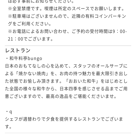
は必ず事前にお知らせください。

¥202,000~
二食付き
事前決済可
IN 15:00 - 19:45 OUT11:00
いた和牛ディナー＆選べる朝食付きプラン- 【夕食17:3
¥ 187,860 ~
※全室禁煙です。喫煙は所定のスペースでお願いします。

2名
0～】
ポイント即利用で
最大7％OFF
※駐車場はございませんので、近隣の有料コインパーキン
二食付き
事前決済可
IN 15:00 - 17:15 OUT11:00
¥150,600~
グをご利用ください。

ポイント即利用で
最大7％OFF
¥ 140,058 ~
2名
※お電話によるお問い合わせ、ご予約の受付時間は9：00-
¥128,600~
¥ 119,598 ~
21：00でございます。
2名
ポイントアップ
レストラン
着付けカップル -おおいた和牛ディナー＆選べる朝食付
・和牛料亭bungo

ポイントアップ
きプラン- 【夕食17:30～】
サプライズプランナーと作る大切な方との想い出 -おお
日本のおもてなしの心を込めて、スタッフのオールサーブに
二食付き
事前決済可
IN 15:00 - 17:15 OUT11:00
いた和牛ディナー＆選べる朝食付きプラン- 【夕食20:0
よる「焼かない焼肉」を、お肉の持つ魅力を最大限引き出し
0～】
ポイント即利用で
最大7％OFF
た状態でお愉しみ頂きます。「おおいた和牛」をはじめとし
二食付き
事前決済可
IN 15:00 - 19:45 OUT11:00
¥150,600~
た全国の様々な和牛から、日本四季を感じさせる品までご用
ポイント即利用で
最大7％OFF
¥ 140,058 ~
2名
意ございますので、最高の逸品をご堪能くださいませ。

¥128,600~
¥ 119,598 ~
2名
・q

ポイントアップ
シェフが週替わりで夕食を提供するレストランでございま
直前割 -おおいた和牛ディナー＆選べる朝食付きプラ
ポイントアップ
す。
ン- 【夕食17:30～】
【連泊割】朝食付き