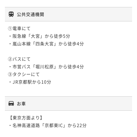
ポイント即利用で
最大7％OFF
¥172,400~
公共交通機関
¥ 160,332 ~
2名
①電車にて

・阪急線「大宮」から徒歩5分

ポイントアップ
夕食＆おせち朝食付き【夕食時間17：30～】
・嵐山本線「四条大宮」から徒歩4分

二食付き
事前決済可
IN 15:00 - 17:15 OUT11:00
②バスにて　

ポイント即利用で
最大7％OFF
・市営バス「堀川松原」から徒歩4分

¥202,000~
③タクシーにて

¥ 187,860 ~
2名
・JR京都駅から10分

ポイントアップ
夕食＆おせち朝食付き【夕食時間20：00～】
お車
二食付き
事前決済可
IN 15:00 - 19:45 OUT11:00
【東京方面より】

ポイント即利用で
最大7％OFF
・名神高速道路「京都東IC」から22分

¥202,000~
¥ 187,860 ~
2名