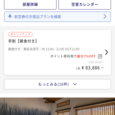
¥80,000~
部屋詳細
空室カレンダー
¥ 74,400 ~
2名
航空券付き宿泊プランを検索
ポイントアップ
夕食付き 【夕食時間20:00～】
ポイントアップ
夕食付き
事前決済可
IN 15:00 - 20:00 OUT11:00
早割【朝食付き】
ポイント即利用で
最大7％OFF
朝食付き
事前決済可
IN 15:00 - 21:00 OUT11:00
¥90,800~
ポイント即利用で
最大7％OFF
¥ 84,444 ~
2名
¥90,200~
¥ 83,886 ~
2名
ポイントアップ
着付けカップル【朝食付き】
もっとみる(16件)
ポイントアップ
朝食付き
事前決済可
IN 15:00 - 21:00 OUT11:00
【京都出汁茶漬け和朝食】or【8種類のジャムの彩り洋
食】
ポイント即利用で
最大7％OFF
¥102,000~
朝食付き
事前決済可
IN 15:00 - 21:00 OUT11:00
¥ 94,860 ~
2名
ポイント即利用で
最大7％OFF