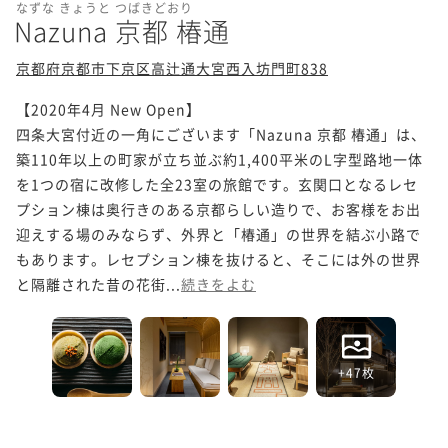
なずな きょうと つばきどおり
Nazuna 京都 椿通
京都府京都市下京区高辻通大宮西入坊門町838
【2020年4月 New Open】

四条大宮付近の一角にございます「Nazuna 京都 椿通」は、
築110年以上の町家が立ち並ぶ約1,400平米のL字型路地一体
を1つの宿に改修した全23室の旅館です。玄関口となるレセ
プション棟は奥行きのある京都らしい造りで、お客様をお出
迎えする場のみならず、外界と「椿通」の世界を結ぶ小路で
もあります。レセプション棟を抜けると、そこには外の世界
と隔離された昔の花街...
続きをよむ
+47枚