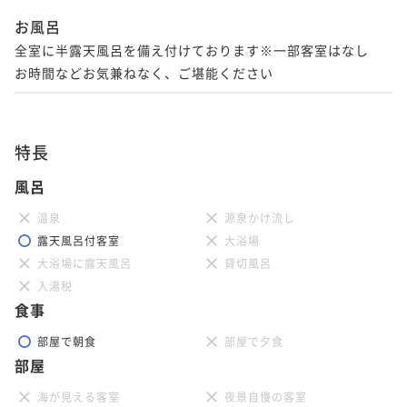
二食付き
事前決済可
IN 15:00 - 17:15 OUT11:00
朝食付き
事前決済可
IN 15:00 - 21:00 OUT11:00
お風呂
ポイント即利用で
最大7％OFF
ポイント即利用で
最大7％OFF
全室に半露天風呂を備え付けております※一部客室はなし

¥157,800~
¥144,320~
¥ 146,754 ~
お時間などお気兼ねなく、ご堪能ください
2名
¥ 134,217 ~
2名
ポイントアップ
ポイントアップ
特長
年末年始限定【おせち朝食付き】
着付けカップル -おおいた和牛ディナー＆選べる朝食付
風呂
朝食付き
事前決済可
IN 15:00 - 21:00 OUT11:00
きプラン- 【夕食17:30～】
ポイント即利用で
最大7％OFF
二食付き
事前決済可
IN 15:00 - 17:15 OUT11:00
温泉
源泉かけ流し
¥172,400~
露天風呂付客室
大浴場
ポイント即利用で
最大7％OFF
¥ 160,332 ~
2名
大浴場に露天風呂
貸切風呂
¥150,600~
¥ 140,058 ~
入湯税
2名
食事
ポイントアップ
夕食＆おせち朝食付き【夕食時間20：00～】
部屋で朝食
部屋で夕食
ポイントアップ
二食付き
事前決済可
IN 15:00 - 19:45 OUT11:00
部屋
着付けカップル -おおいた和牛ディナー＆選べる朝食付
きプラン- 【夕食20:00～】
ポイント即利用で
最大7％OFF
海が見える客室
夜景自慢の客室