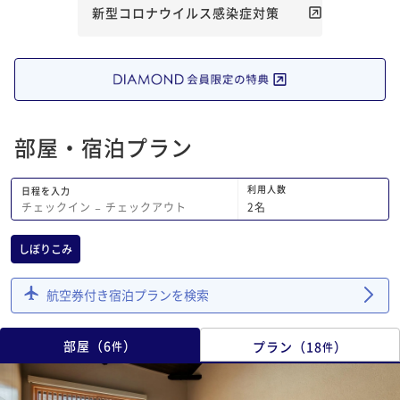
呂上がり気持ちよく過
新型コロナウイルス感染症対策
に洗面所の床が暖かく
ドリンクサービスとし
リードリンクで紅茶珈
指定でアルコールもあ
です。 茶菓子もあり
フェ利用で何時間でも
部屋・宿泊プラン
ースでした。 最近提
ービスが、ムレスナテ
た。予約制でスタッフ
利用人数
日程を入力
さるのですが、お話し
2
名
チェックイン
−
チェックアウト
ゆったりとしたティー
なかなかお湯を入れる
しぼりこみ
たのですが(笑)それ
だけたらなと思える良
います。 デメリットとしては、2階建て
航空券付き宿泊プランを検索
の建物なので、階段の
した。 寝室兼寛ぎス
部屋
（
6
）
プラン
（
18
）
件
所お風呂トイレは1階
件
的に仕方がないとはい
な方には向かないです