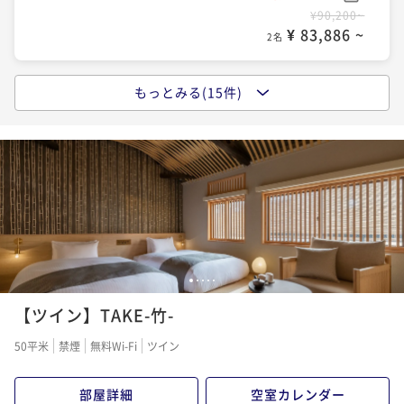
¥ 90,396 ~
2名
ポイントアップ
¥90,200~
サプライズプランナーと作る大切な方との想い出 -おお
¥ 83,886 ~
2名
いた和牛ディナー＆選べる朝食付きプラン- 【夕食17:3
ポイントアップ
0～】
二食付き
事前決済可
IN 15:00 - 17:15 OUT11:00
着付けカップル【朝食付き】
もっとみる(15件)
ポイントアップ
ポイント即利用で
最大7％OFF
朝食付き
事前決済可
IN 15:00 - 21:00 OUT11:00
早割【朝食付き】
¥118,200~
ポイント即利用で
最大7％OFF
¥ 109,926 ~
朝食付き
事前決済可
IN 15:00 - 21:00 OUT11:00
2名
¥112,400~
ポイント即利用で
最大7％OFF
¥ 104,532 ~
2名
¥90,200~
ポイントアップ
¥ 83,886 ~
2名
サプライズプランナーと作る大切な方との想い出 -おお
ポイントアップ
いた和牛ディナー＆選べる朝食付きプラン- 【夕食20:0
直前割【朝食付き】
ポイントアップ
0～】
二食付き
事前決済可
IN 15:00 - 19:45 OUT11:00
1
2
3
4
5
朝食付き
事前決済可
IN 15:00 - 21:00 OUT11:00
【京都出汁茶漬け和朝食】or【8種類のジャムの彩り洋
ポイント即利用で
最大7％OFF
【ツイン】TAKE-竹-
食】
ポイント即利用で
最大7％OFF
¥118,200~
¥119,400~
¥ 109,926 ~
朝食付き
事前決済可
IN 15:00 - 21:00 OUT11:00
50平米
禁煙
無料Wi-Fi
ツイン
2名
¥ 111,042 ~
2名
ポイント即利用で
最大7％OFF
¥90,200~
部屋詳細
空室カレンダー
ポイントアップ