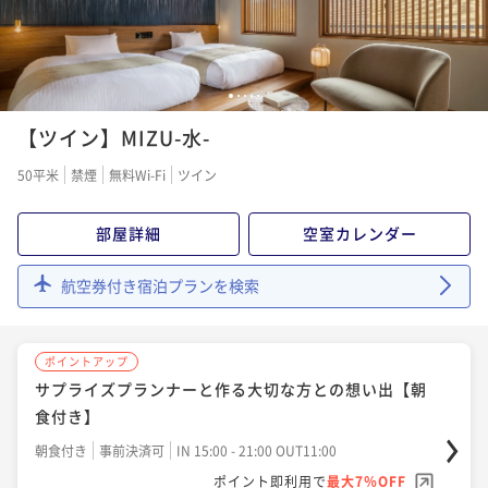
¥90,200~
¥ 83,886 ~
2名
ポイントアップ
直前割【朝食付き】
1
2
3
4
5
朝食付き
事前決済可
IN 15:00 - 21:00 OUT11:00
ポイントアップ
【ツイン】MIZU-水-
サプライズプランナーと作る大切な方との想い出【朝
ポイント即利用で
最大7％OFF
¥109,200~
食付き】
50平米
禁煙
無料Wi-Fi
ツイン
¥ 101,556 ~
2名
朝食付き
事前決済可
IN 15:00 - 21:00 OUT11:00
ポイント即利用で
最大7％OFF
部屋詳細
空室カレンダー
¥90,200~
ポイントアップ
¥ 83,886 ~
-おおいた和牛ディナー＆選べる朝食付きプラン- 【夕
2名
航空券付き宿泊プランを検索
食20:00～】
二食付き
事前決済可
IN 15:00 - 19:45 OUT11:00
ポイントアップ
ポイントアップ
夕食付き 【夕食時間20:00～】
ポイント即利用で
最大7％OFF
サプライズプランナーと作る大切な方との想い出【朝
¥118,200~
夕食付き
事前決済可
IN 15:00 - 20:00 OUT11:00
食付き】
¥ 109,926 ~
2名
ポイント即利用で
最大7％OFF
朝食付き
事前決済可
IN 15:00 - 21:00 OUT11:00
¥97,200~
ポイント即利用で
最大7％OFF