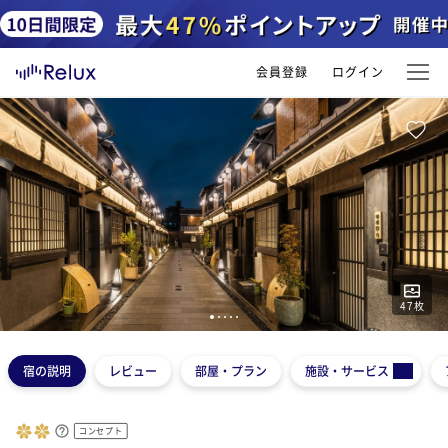
会員登録
ログイン
47
枚
1
2
3
4
5
宿の説明
レビュー
部屋・プラン
施設・サービス
コンセプト