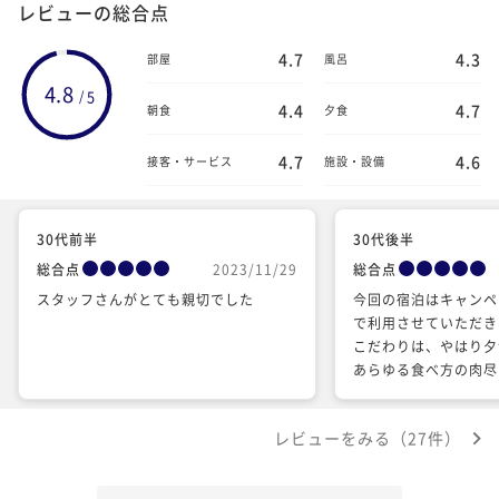
レビューの総合点
4.7
4.3
部屋
風呂
4.8
5
/
4.4
4.7
朝食
夕食
4.7
4.6
接客・サービス
施設・設備
30代前半
30代後半
総合点
2023/11/29
総合点
スタッフさんがとても親切でした
今回の宿泊はキャンペ
で利用させていただき
こだわりは、やはり夕
あらゆる食べ方の肉尽
ても美味しかったです
うに食べる事など無い
レビューをみる（27件）
い体験だと思いました
家ながら、綺麗にリフ
り、空調もしっかりき