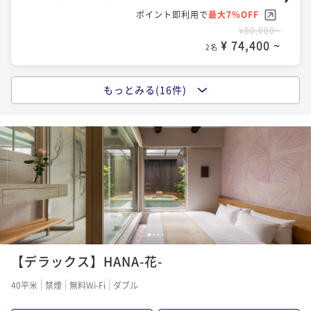
ポイント即利用で
最大7％OFF
¥80,000~
¥ 74,400 ~
2名
もっとみる(16件)
ポイントアップ
【京都出汁茶漬け和朝食】or【8種類のジャムの彩り洋
食】
朝食付き
事前決済可
IN 15:00 - 21:00 OUT11:00
ポイント即利用で
最大7％OFF
¥80,000~
¥ 74,400 ~
2名
1
2
3
4
ポイントアップ
【デラックス】HANA-花-
早割【朝食付き】
朝食付き
事前決済可
IN 15:00 - 21:00 OUT11:00
40平米
禁煙
無料Wi-Fi
ダブル
ポイント即利用で
最大7％OFF