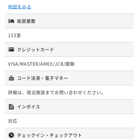
地図をみる
ポイントアップ
ポイントアップ
ポイントアップ
【キャッシュレス決済】リラックスバスタイムプラン
【直前割】ベストレートプラン【朝食付き】柏駅東口
【キャッシュレス決済】【カジュアルステイを満喫】
総部屋数
～ジルスチュアートバスセット付きプラン（朝食付
徒歩4分
シンプルステイ＜食事なし＞
き）
朝食付き
現地決済可
IN 15:00 - 24:00 OUT12:00
153室
朝食付き
現地決済可
事前決済可
IN 15:00 - 29:00 OUT11:00
素泊まり
現地決済可
事前決済可
IN 15:00 - 29:00 OUT11:00
ポイント即利用で
最大4％OFF
ポイント即利用で
最大7％OFF
ポイント即利用で
最大7％OFF
クレジットカード
¥13,680~
¥12,280~
¥13,320~
¥ 13,132 ~
¥ 11,420 ~
¥ 12,387 ~
2名
2名
2名
VISA/MASTER/AMEX/JCB/銀聯
ポイントアップ
コード決済・電子マネー
ポイントアップ
ポイントアップ
【キャッシュレス決済】【連泊割引】3連泊以上の滞在
【キャッシュレス決済】翌日はゆっくり･･･13時チェッ
【キャッシュレス決済】リラックスバスタイムプラン
詳細は、宿泊施設までお問い合わせください。
でお得プラン（食事なし）
クアウトプラン（朝食付き）
～ジルスチュアートバスセット付き～（食事なし）
素泊まり
現地決済可
IN 15:00 - 26:00 OUT11:00
朝食付き
現地決済可
IN 15:00 - 24:00 OUT13:00
素泊まり
現地決済可
IN 15:00 - 24:00 OUT12:00
インボイス
ポイント即利用で
最大4％OFF
ポイント即利用で
最大4％OFF
ポイント即利用で
最大4％OFF
¥27,900~
¥13,280~
¥13,280~
対応
¥ 26,784 ~
¥ 12,748 ~
¥ 12,748 ~
2名
2名
2名
チェックイン・チェックアウト