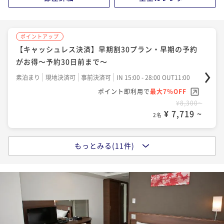
¥ 8,946 ~
2名
ポイントアップ
ポイントアップ
【キャッシュレス決済】翌日はゆっくり･･･13時チェッ
【キャッシュレス決済】早期割30プラン・早期の予約
クアウトプラン（食事なし）
がお得～予約30日前まで～
素泊まり
現地決済可
IN 15:00 - 24:00 OUT13:00
素泊まり
現地決済可
事前決済可
IN 15:00 - 28:00 OUT11:00
ポイント即利用で
最大4％OFF
ポイント即利用で
最大7％OFF
¥9,580~
¥8,300~
¥ 9,196 ~
¥ 7,719 ~
2名
2名
もっとみる(11件)
ポイントアップ
ポイントアップ
【キャッシュレス決済】リラックスバスタイムプラン
【直前割】ベストレートプラン【食事なし】柏駅東口
～ジルスチュアートバスセット付き～（食事なし）
徒歩4分
素泊まり
現地決済可
IN 15:00 - 24:00 OUT12:00
素泊まり
現地決済可
事前決済可
IN 15:00 - 29:00 OUT11:00
ポイント即利用で
最大4％OFF
ポイント即利用で
最大7％OFF
¥9,980~
¥8,580~
¥ 9,580 ~
¥ 7,979 ~
2名