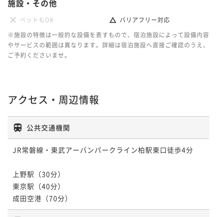
施設・その他
ポイントアップ
【連泊割引】3連泊以上の滞在でお得プラン（朝食付
ペットもOK
バリアフリー対応
き）
※施設の特徴は一般的な設備を表すもので、宿泊施設によって設備内容
朝食付き
現地決済可
事前決済可
IN 15:00 - 26:00 OUT11:00
やサービスの範囲は異なります。詳細は宿泊施設へ直接ご確認のうえ、
ポイント即利用で
最大7％OFF
ご予約くださいませ。
¥40,860~
¥ 37,999 ~
2名
アクセス・周辺情報
公共交通機関
JR常磐線・東武アーバンパークライン柏駅東口徒歩4分

上野駅（30分）

東京駅（40分）
