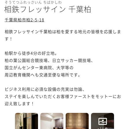
そうてつふれっさいん ちばかしわ
相鉄フレッサイン 千葉柏
千葉県柏市柏2-5-18
相鉄フレッサイン千葉柏は柏を愛する地元の皆様を応援しま
す！　

柏駅から徒歩4分の好立地。

柏の葉公園総合競技場、日立サッカー競技場、

国立がんセンター東病院、大学等の

周辺教育機関へも交通至便な場所です。

ビジネス利用に必須な設備の充実は勿論、

ステイを楽しんでいただくお客様ファーストをモットーにお
迎え致します！
+28枚