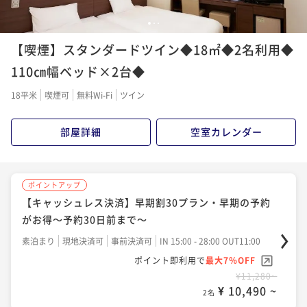
1
2
3
ポイントアップ
ポイントアップ
ポイントアップ
ポイントアップ
【連泊割引】3連泊以上の滞在でお得プラン（朝食付
【キャッシュレス決済】翌日はゆっくり･･･13時チェッ
【喫煙】スタンダードツイン◆18㎡◆2名利用◆
【キャッシュレス決済】早期割30プラン・早期の予約
【キャッシュレス決済】【カジュアルステイを満喫】
き）
クアウトプラン（朝食付き）
がお得～予約30日前まで～【朝食付き】
シンプルステイ＜食事なし＞
110㎝幅ベッド×2台◆
朝食付き
現地決済可
事前決済可
IN 15:00 - 26:00 OUT11:00
朝食付き
現地決済可
IN 15:00 - 24:00 OUT13:00
朝食付き
現地決済可
IN 15:00 - 28:00 OUT11:00
素泊まり
現地決済可
事前決済可
IN 15:00 - 29:00 OUT11:00
18平米
喫煙可
無料Wi-Fi
ツイン
ポイント即利用で
最大7％OFF
ポイント即利用で
最大4％OFF
ポイント即利用で
最大4％OFF
ポイント即利用で
最大7％OFF
¥31,920~
¥12,180~
¥11,640~
¥10,860~
¥ 29,685 ~
部屋詳細
空室カレンダー
¥ 11,692 ~
¥ 11,174 ~
2名
¥ 10,099 ~
2名
2名
2名
ポイントアップ
ポイントアップ
ポイントアップ
ポイントアップ
【キャッシュレス決済】リラックスバスタイムプラン
【直前割】ベストレートプラン【朝食付き】柏駅東口
【キャッシュレス決済】翌日はゆっくり･･･13時チェッ
【キャッシュレス決済】早期割30プラン・早期の予約
～ジルスチュアートバスセット付きプラン（朝食付
徒歩4分
クアウトプラン（食事なし）
がお得～予約30日前まで～
き）
朝食付き
現地決済可
IN 15:00 - 24:00 OUT12:00
朝食付き
現地決済可
事前決済可
IN 15:00 - 29:00 OUT11:00
素泊まり
現地決済可
IN 15:00 - 24:00 OUT13:00
素泊まり
現地決済可
事前決済可
IN 15:00 - 28:00 OUT11:00
ポイント即利用で
最大4％OFF
ポイント即利用で
最大7％OFF
ポイント即利用で
最大4％OFF
ポイント即利用で
最大7％OFF
¥12,580~
¥12,280~
¥10,680~
¥11,280~
¥ 12,076 ~
¥ 11,420 ~
¥ 10,252 ~
2名
¥ 10,490 ~
2名
2名
2名