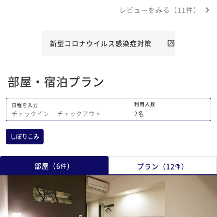
の時も若い女性の方は直ぐに挨拶してく
レビューをみる（11件）
れましたが、男性の方は女性の方が挨拶
されて慌ててした感があり残念でした。
夜買い物に出かけた時のフロントの若い
男性の方は感じ良かったです。 ビジネ
新型コロナウイルス感染症対策
スホテルでも『挨拶はお客様より先に』
と改善される事を期待してます。
部屋・宿泊プラン
利用人数
日程を入力
2
名
チェックイン
−
チェックアウト
しぼりこみ
部屋
（
6
）
プラン
（
12
）
件
件