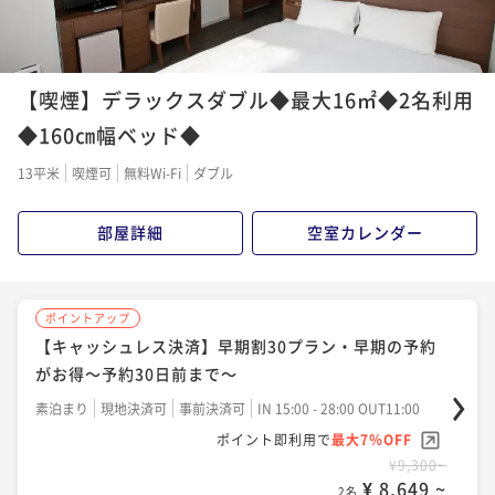
2名
1
2
3
ポイントアップ
ポイントアップ
【喫煙】デラックスダブル◆最大16㎡◆2名利用
【キャッシュレス決済】早期割30プラン・早期の予約
【キャッシュレス決済】【カジュアルステイを満喫】
がお得～予約30日前まで～【朝食付き】
シンプルステイ＜食事なし＞
◆160㎝幅ベッド◆
朝食付き
現地決済可
IN 15:00 - 28:00 OUT11:00
素泊まり
現地決済可
事前決済可
IN 15:00 - 29:00 OUT11:00
13平米
喫煙可
無料Wi-Fi
ダブル
ポイント即利用で
最大4％OFF
ポイント即利用で
最大7％OFF
¥10,640~
¥9,620~
部屋詳細
空室カレンダー
¥ 10,214 ~
¥ 8,946 ~
2名
2名
ポイントアップ
ポイントアップ
ポイントアップ
【直前割】ベストレートプラン【朝食付き】柏駅東口
【キャッシュレス決済】翌日はゆっくり･･･13時チェッ
【キャッシュレス決済】早期割30プラン・早期の予約
徒歩4分
クアウトプラン（食事なし）
がお得～予約30日前まで～
朝食付き
現地決済可
事前決済可
IN 15:00 - 29:00 OUT11:00
素泊まり
現地決済可
IN 15:00 - 24:00 OUT13:00
素泊まり
現地決済可
事前決済可
IN 15:00 - 28:00 OUT11:00
ポイント即利用で
最大7％OFF
ポイント即利用で
最大4％OFF
ポイント即利用で
最大7％OFF
¥11,180~
¥9,580~
¥9,300~
¥ 10,397 ~
¥ 9,196 ~
¥ 8,649 ~
2名
2名
2名