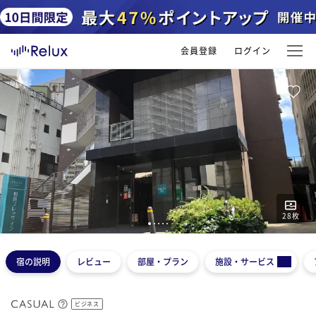
会員登録
ログイン
28
枚
1
2
3
4
5
宿の説明
レビュー
部屋・プラン
施設・サービス
ビジネス