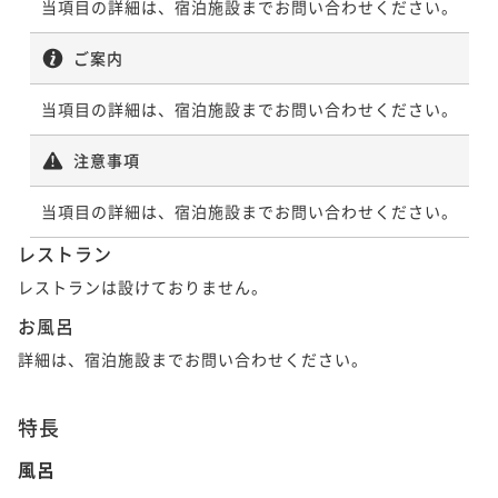
当項目の詳細は、宿泊施設までお問い合わせください。
ポイントアップ
ポイントアップ
【キャッシュレス決済】【連泊割引】3連泊以上の滞在
【キャッシュレス決済】翌日はゆっくり･･･13時チェッ
ご案内
でお得プラン（食事なし）
クアウトプラン（朝食付き）
素泊まり
当項目の詳細は、宿泊施設までお問い合わせください。
現地決済可
IN 15:00 - 26:00 OUT11:00
朝食付き
現地決済可
IN 15:00 - 24:00 OUT13:00
ポイント即利用で
最大4％OFF
ポイント即利用で
最大4％OFF
注意事項
¥27,900~
¥15,480~
¥ 26,784 ~
¥ 14,860 ~
2名
2名
当項目の詳細は、宿泊施設までお問い合わせください。
レストラン
ポイントアップ
ポイントアップ
レストランは設けておりません。
【連泊割引】3連泊以上の滞在でお得プラン（朝食付
【キャッシュレス決済】【カジュアルステイを満喫】
き）
シンプルステイ ＜朝食付＞
お風呂
朝食付き
現地決済可
事前決済可
IN 15:00 - 26:00 OUT11:00
朝食付き
現地決済可
事前決済可
IN 15:00 - 29:00 OUT11:00
詳細は、宿泊施設までお問い合わせください。
ポイント即利用で
最大7％OFF
ポイント即利用で
最大7％OFF
¥34,920~
¥16,220~
特長
¥ 32,475 ~
¥ 15,084 ~
2名
2名
風呂