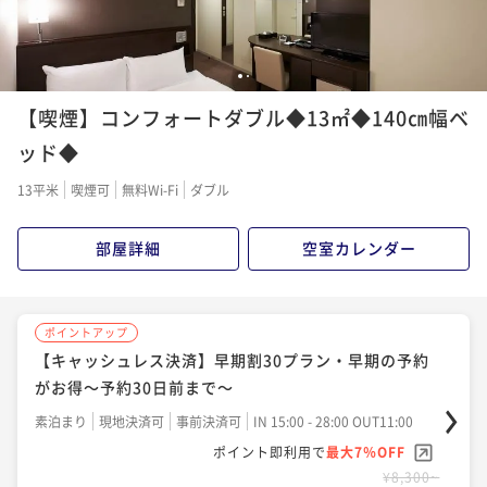
1
2
【喫煙】コンフォートダブル◆13㎡◆140㎝幅ベ
ッド◆
13平米
喫煙可
無料Wi-Fi
ダブル
部屋詳細
空室カレンダー
ポイントアップ
【キャッシュレス決済】早期割30プラン・早期の予約
がお得～予約30日前まで～
素泊まり
現地決済可
事前決済可
IN 15:00 - 28:00 OUT11:00
ポイント即利用で
最大7％OFF
¥8,300~