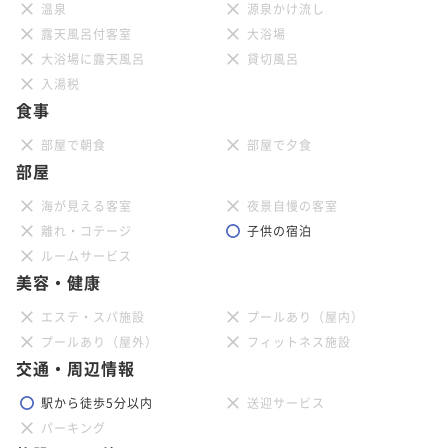
温泉
源泉かけ流し
ポイントアップ
【キャッシュレス決済】リラックスバスタイムプラン
露天風呂付客室
大浴場
～ジルスチュアートバスセット付きプラン（朝食付
大浴場に露天風呂
貸切風呂
き）
入湯税
朝食付き
現地決済可
IN 15:00 - 24:00 OUT12:00
食事
ポイント即利用で
最大4％OFF
¥15,880~
部屋で朝食
部屋で夕食
¥ 15,244 ~
部屋
2名
海が見える客室
夜景自慢の客室
ポイントアップ
離れ・コテージ
子供の宿泊
【キャッシュレス決済】【連泊割引】3連泊以上の滞在
ルームサービス
美容・健康
でお得プラン（食事なし）
素泊まり
現地決済可
IN 15:00 - 26:00 OUT11:00
エステ・スパ施設
プールあり（屋内）
ポイント即利用で
最大4％OFF
プールあり（屋外）
フィットネス施設
¥33,840~
交通・周辺情報
¥ 32,486 ~
2名
駅から徒歩5分以内
送迎サービス
パーキング