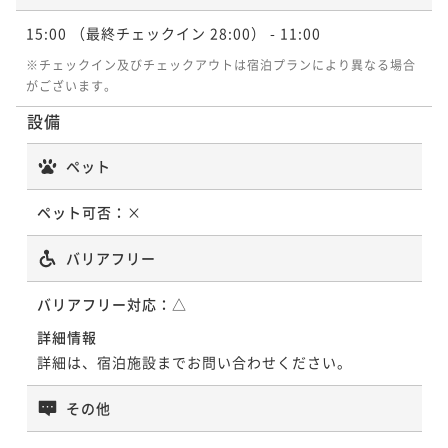
ポイントアップ
ポイントアップ
ポイントアップ
15:00
（最終チェックイン 28:00）
- 11:00
【連泊割引】3連泊以上の滞在でお得プラン（朝食付
【キャッシュレス決済】【カジュアルステイを満喫】
【キャッシュレス決済】早期割30プラン・早期の予約
※チェックイン及びチェックアウトは宿泊プランにより異なる場合
き）
シンプルステイ ＜朝食付＞
がお得～予約30日前まで～【朝食付き】
がございます。
朝食付き
現地決済可
事前決済可
IN 15:00 - 26:00 OUT11:00
朝食付き
現地決済可
事前決済可
IN 15:00 - 29:00 OUT11:00
朝食付き
現地決済可
IN 15:00 - 28:00 OUT11:00
設備
ポイント即利用で
最大7％OFF
ポイント即利用で
最大7％OFF
ポイント即利用で
最大4％OFF
¥34,920~
¥13,760~
¥13,620~
ペット
¥ 32,475 ~
¥ 12,796 ~
¥ 13,075 ~
2名
2名
2名
ペット可否：
×
ポイントアップ
ポイントアップ
バリアフリー
【キャッシュレス決済】リラックスバスタイムプラン
【直前割】ベストレートプラン【朝食付き】柏駅東口
～ジルスチュアートバスセット付きプラン（朝食付
徒歩4分
バリアフリー対応：
△
き）
朝食付き
現地決済可
IN 15:00 - 24:00 OUT12:00
朝食付き
現地決済可
事前決済可
IN 15:00 - 29:00 OUT11:00
詳細情報
ポイント即利用で
最大4％OFF
ポイント即利用で
最大7％OFF
詳細は、宿泊施設までお問い合わせください。
¥13,680~
¥14,480~
¥ 13,132 ~
¥ 13,466 ~
2名
2名
その他