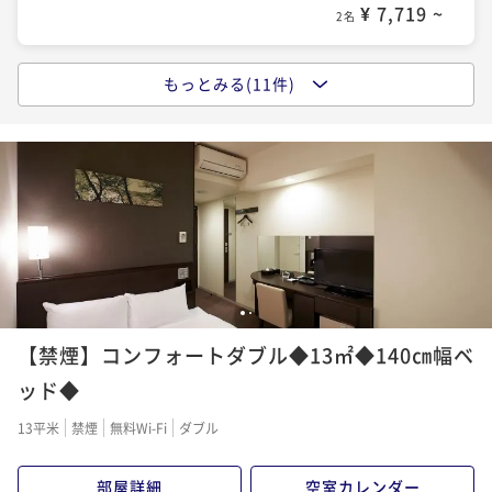
¥ 7,719 ~
2名
もっとみる(11件)
ポイントアップ
【直前割】ベストレートプラン【食事なし】柏駅東口
徒歩4分
素泊まり
現地決済可
事前決済可
IN 15:00 - 29:00 OUT11:00
ポイント即利用で
最大7％OFF
¥8,580~
¥ 7,979 ~
2名
1
2
ポイントアップ
【禁煙】コンフォートダブル◆13㎡◆140㎝幅ベ
【キャッシュレス決済】【カジュアルステイを満喫】
シンプルステイ＜食事なし＞
ッド◆
素泊まり
現地決済可
事前決済可
IN 15:00 - 29:00 OUT11:00
13平米
禁煙
無料Wi-Fi
ダブル
ポイント即利用で
最大7％OFF
¥9,620~
部屋詳細
空室カレンダー