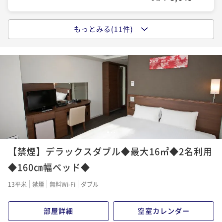
ポイントアップ
もっとみる(11件)
ポイントアップ
ポイントアップ
【キャッシュレス決済】【カジュアルステイを満喫】
【キャッシュレス決済】リラックスバスタイムプラン
【直前割】ベストレートプラン【食事なし】柏駅東口
シンプルステイ ＜朝食付＞
～ジルスチュアートバスセット付き～（食事なし）
徒歩4分
朝食付き
現地決済可
事前決済可
IN 15:00 - 29:00 OUT11:00
素泊まり
現地決済可
IN 15:00 - 24:00 OUT12:00
素泊まり
現地決済可
事前決済可
IN 15:00 - 29:00 OUT11:00
ポイント即利用で
最大7％OFF
ポイント即利用で
最大4％OFF
ポイント即利用で
最大7％OFF
¥12,540~
¥9,980~
¥9,680~
¥ 11,662 ~
¥ 9,580 ~
¥ 9,002 ~
2名
2名
2名
1
2
3
ポイントアップ
ポイントアップ
ポイントアップ
【キャッシュレス決済】翌日はゆっくり･･･13時チェッ
【禁煙】デラックスダブル◆最大16㎡◆2名利用
【キャッシュレス決済】早期割30プラン・早期の予約
【キャッシュレス決済】【カジュアルステイを満喫】
クアウトプラン（朝食付き）
がお得～予約30日前まで～【朝食付き】
シンプルステイ＜食事なし＞
◆160㎝幅ベッド◆
朝食付き
現地決済可
IN 15:00 - 24:00 OUT13:00
朝食付き
現地決済可
IN 15:00 - 28:00 OUT11:00
素泊まり
現地決済可
事前決済可
IN 15:00 - 29:00 OUT11:00
13平米
禁煙
無料Wi-Fi
ダブル
ポイント即利用で
最大4％OFF
ポイント即利用で
最大4％OFF
ポイント即利用で
最大7％OFF
¥12,180~
¥10,640~
¥10,860~
部屋詳細
空室カレンダー
¥ 11,692 ~
¥ 10,214 ~
¥ 10,099 ~
2名
2名
2名