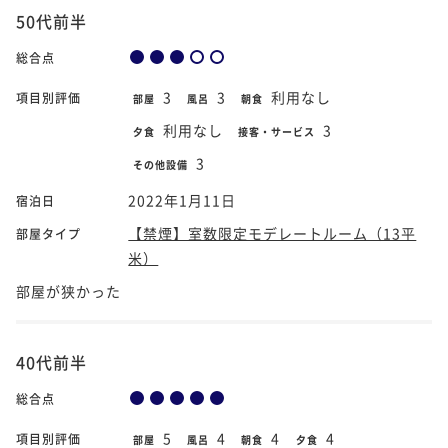
50代前半
総合点
3
3
利用なし
項目別評価
部屋
風呂
朝食
利用なし
3
夕食
接客・サービス
3
その他設備
2022年1月11日
宿泊日
【禁煙】室数限定モデレートルーム（13平
部屋タイプ
米）
部屋が狭かった
40代前半
総合点
5
4
4
4
項目別評価
部屋
風呂
朝食
夕食