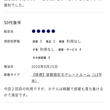
便利でした。
50代後半
総合点
5
5
利用なし
項目別評価
部屋
風呂
朝食
利用なし
4
夕食
接客・サービス
4
その他設備
2020年8月25日
宿泊日
【禁煙】室数限定モデレートルーム（13平
部屋タイプ
米）
今回２回目の利用ですが、ホテルは綺麗で部屋も落ち着ける
ので満足です。