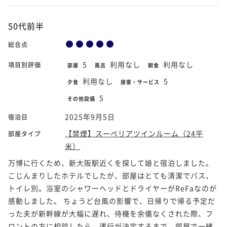
50代前半
総合点
5
利用なし
利用なし
項目別評価
部屋
風呂
朝食
利用なし
5
夕食
接客・サービス
5
その他設備
2025年9月5日
宿泊日
【禁煙】スーペリアツインルーム（24平
部屋タイプ
米）
万博に行くため、新大阪駅近くを探して娘と宿泊しました。
こじんまりしたホテルでしたが、部屋はとても清潔でバス、
トイレ別。浴室のシャワーヘッドとドライヤーがReFaなのが
感動しました。 ちょうど台風の影響で、日帰りで帰る予定だ
った夫が新幹線が大幅に遅れ、待機を余儀なくされた際、フ
ロントの方に相談したら、運行が決定するまで、部屋で一緒