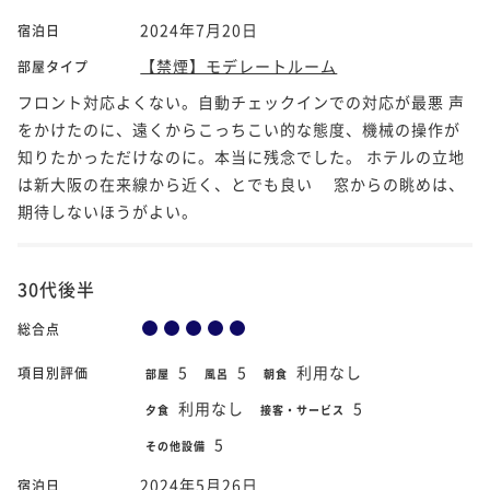
2024年7月20日
宿泊日
【禁煙】モデレートルーム
部屋タイプ
フロント対応よくない。自動チェックインでの対応が最悪 声
をかけたのに、遠くからこっちこい的な態度、機械の操作が
知りたかっただけなのに。本当に残念でした。 ホテルの立地
は新大阪の在来線から近く、とでも良い 窓からの眺めは、
期待しないほうがよい。
30代後半
総合点
5
5
利用なし
項目別評価
部屋
風呂
朝食
利用なし
5
夕食
接客・サービス
5
その他設備
2024年5月26日
宿泊日