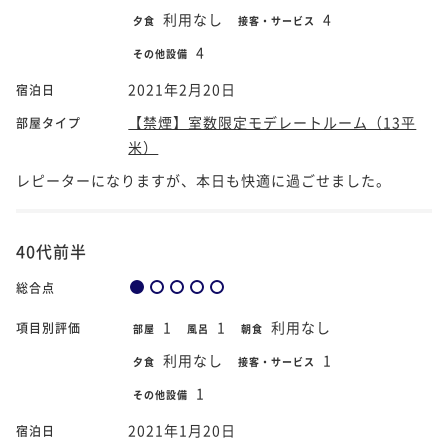
利用なし
4
夕食
接客・サービス
4
その他設備
2021年2月20日
宿泊日
【禁煙】室数限定モデレートルーム（13平
部屋タイプ
米）
レピーターになりますが、本日も快適に過ごせました。
40代前半
総合点
1
1
利用なし
項目別評価
部屋
風呂
朝食
利用なし
1
夕食
接客・サービス
1
その他設備
2021年1月20日
宿泊日