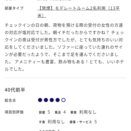
【禁煙】モデレートルーム2名利用（13平
部屋タイプ
米）
チェックインの日の朝、荷物を預ける際の受付の女性の方達
の対応が塩対応でした。朝イチだったからですかね？ チェッ
クインの夜は受付が男性方でしたが、とても気持ちのいい対
応をしてくださいました。ソファーに座っていた連れのサイ
ンが必要だったようで、そこまで足を運んでくださいまし
た。 アメニティーも豊富、飲み物もある！とても、いいホテ
ルでした。
40代前半
総合点
5
4
利用なし
項目別評価
部屋
風呂
朝食
利用なし
5
夕食
接客・サービス
4