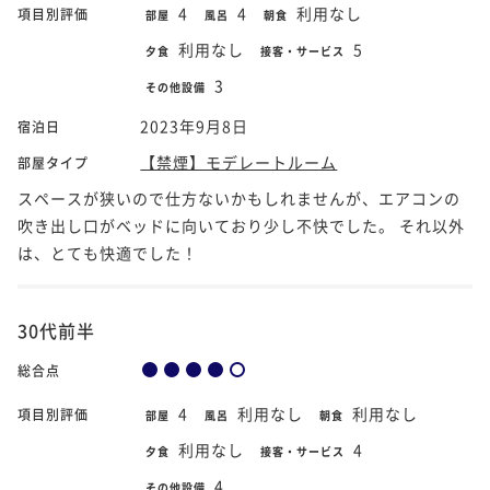
4
4
利用なし
項目別評価
部屋
風呂
朝食
利用なし
5
夕食
接客・サービス
3
その他設備
2023年9月8日
宿泊日
【禁煙】モデレートルーム
部屋タイプ
スペースが狭いので仕方ないかもしれませんが、エアコンの
吹き出し口がベッドに向いており少し不快でした。 それ以外
は、とても快適でした！
30代前半
総合点
4
利用なし
利用なし
項目別評価
部屋
風呂
朝食
利用なし
4
夕食
接客・サービス
4
その他設備