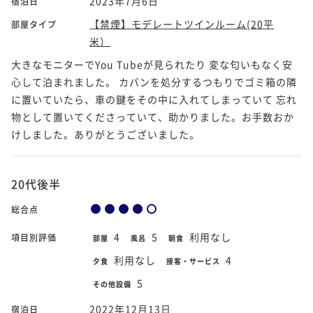
2023年7月6日
宿泊日
【禁煙】モデレートツインルーム(20平
部屋タイプ
米）
大きなモニターでYou Tubeが見られたり 変な匂いもなく安
心して泊まれました。 カバンを処分するつもりでゴミ箱の隣
に置いていたら、車の鍵をその中に入れてしまっていて 忘れ
物として置いてくださっていて、助かりました。お手数おか
けしました。ありがとうございました。
20代後半
総合点
4
5
利用なし
項目別評価
部屋
風呂
朝食
利用なし
4
夕食
接客・サービス
5
その他設備
2022年12月13日
宿泊日