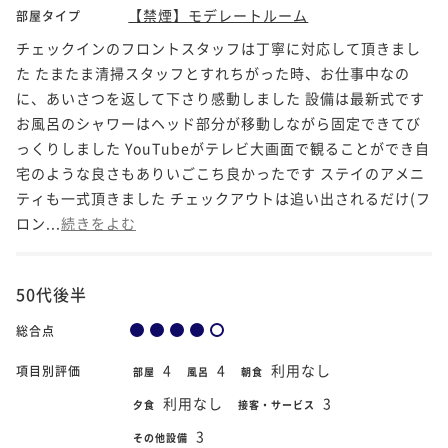
【禁煙】モデレートルーム
部屋タイプ
チェックインのフロントスタッフは丁寧に対応して頂きまし
た たまたま清掃スタッフとすれちがった時、お仕事中なの
に、あいさつを返して下さり感動しました 設備は最新式です
お風呂のシャワーはヘッド部分が移動しながら固定できてび
っくりしました YouTubeがテレビ大画面で観ることができ自
宅のような良さもありいごこち良かったです ステイのアメニ
ティも一式頂きました チェックアウトは追い出されるだけ(フ
ロン...
続きをよむ
50代後半
総合点
4
4
利用なし
項目別評価
部屋
風呂
朝食
利用なし
3
夕食
接客・サービス
3
その他設備