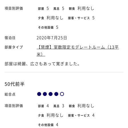
5
5
利用なし
項目別評価
部屋
風呂
朝食
利用なし
5
夕食
接客・サービス
5
その他設備
2020年7月25日
宿泊日
【禁煙】室数限定モデレートルーム（13平
部屋タイプ
米）
部屋は綺麗、広さもあって寛ぎました。
50代前半
総合点
4
3
利用なし
項目別評価
部屋
風呂
朝食
利用なし
4
夕食
接客・サービス
4
その他設備