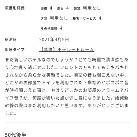
4
4
利用なし
項目別評価
部屋
風呂
朝食
利用なし
4
夕食
接客・サービス
4
その他設備
2021年4月5日
宿泊日
【禁煙】モデレートルーム
部屋タイプ
まだ新しいホテルなのでしょうか？とても綺麗で清潔感もあ
り心地良く過ごせました。フロントの方もとてもテキパキと
されながら柔らかな笑顔でした。隣室の音も聞こえない中、
どこかのお部屋でトイレを利用された？際なのかポコポコ音
が時折聞こえた事と、やはりどこかのお部屋のアラーム？バ
イブ音？が、何度か響いた点が少し気になりました。始発新
幹線の際はまた利用したいと思います。ありがとうございま
した。
50代後半