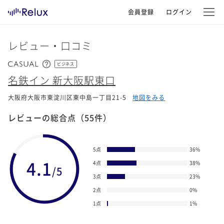
会員登録
ログイン
レビュー・口コミ
ビジネス
名鉄イン 新大阪駅東口
大阪府大阪市東淀川区東中島一丁目21-5
地図をみる
レビューの総合点
（55件）
5点
36
%
4.1
4点
38
%
/5
3点
23
%
2点
0
%
1点
1
%