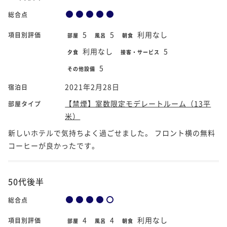
総合点
5
5
利用なし
項目別評価
部屋
風呂
朝食
利用なし
5
夕食
接客・サービス
5
その他設備
2021年2月28日
宿泊日
【禁煙】室数限定モデレートルーム（13平
部屋タイプ
米）
新しいホテルで気持ちよく過ごせました。 フロント横の無料
コーヒーが良かったです。
50代後半
総合点
4
4
利用なし
項目別評価
部屋
風呂
朝食