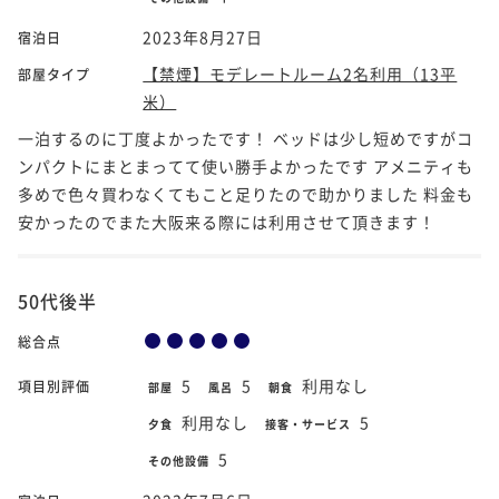
2023年8月27日
宿泊日
【禁煙】モデレートルーム2名利用（13平
部屋タイプ
米）
一泊するのに丁度よかったです！ ベッドは少し短めですがコ
ンパクトにまとまってて使い勝手よかったです アメニティも
多めで色々買わなくてもこと足りたので助かりました 料金も
安かったのでまた大阪来る際には利用させて頂きます！
50代後半
総合点
5
5
利用なし
項目別評価
部屋
風呂
朝食
利用なし
5
夕食
接客・サービス
5
その他設備