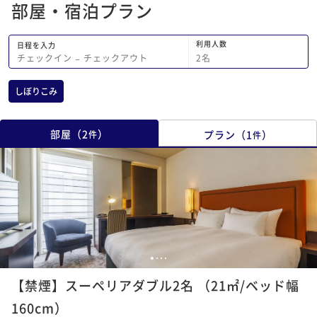
部屋・宿泊プラン
利用人数
日程を入力
2
名
チェックイン
−
チェックアウト
しぼりこみ
部屋
（
2
）
プラン
（
1
）
件
件
1
2
3
4
【禁煙】スーペリアダブル2名 （21㎡/ベッド幅
160cm）