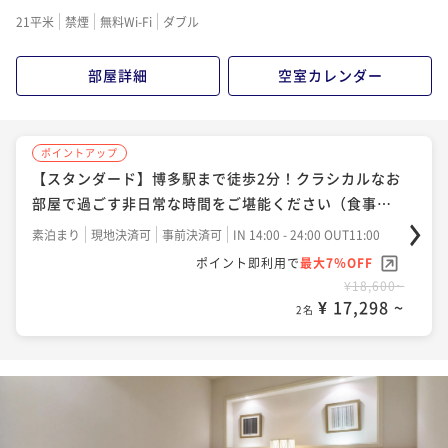
21平米
禁煙
無料Wi-Fi
ダブル
部屋詳細
空室カレンダー
ポイントアップ
【スタンダード】博多駅まで徒歩2分！クラシカルなお
部屋で過ごす非日常な時間をご堪能ください（食事な
し）
素泊まり
現地決済可
事前決済可
IN 14:00 - 24:00 OUT11:00
ポイント即利用で
最大7％OFF
¥18,600~
¥ 17,298 ~
2名