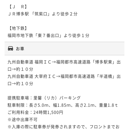
【Ｊ　Ｒ】

ＪＲ博多駅 「筑紫口」より徒歩２分

【地下鉄】

福岡市地下鉄「東７番出口」より徒歩１分
お車
九州自動車道 福岡ＩＣ→福岡都市高速道路「博多駅東」出
口→約１０分

九州自動車道 大宰府ＩＣ→福岡都市高速道路「半道橋」出
口→約１０分

提携駐車場：里馨（リカ）パーキング

駐車制限：長さ5.0ｍ、幅1.85ｍ、高さ2.1ｍ、重量1.8ｔ

ご利用料金：24時間1,500円

※途中出庫不可

※入庫の際に駐車券が発券されますので、フロントまでお