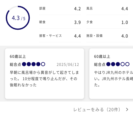
4.2
4.4
部屋
風呂
4.3
5
/
3.9
1.0
朝食
夕食
4.4
4.0
接客・サービス
施設・設備
60歳以上
60歳以上
総合点
2025/06/12
総合点
早朝に風呂場から異音がして起きてしま
やはりJR九州のホテ
った。 10分程度で鳴り止んだが、その
い。JR九州ホテル長
後眠れなかった
た。
レビューをみる（20件）