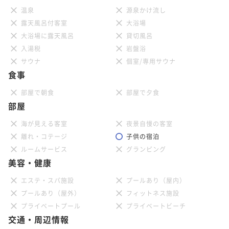
温泉
源泉かけ流し
露天風呂付客室
大浴場
大浴場に露天風呂
貸切風呂
入湯税
岩盤浴
サウナ
個室/専用サウナ
食事
部屋で朝食
部屋で夕食
部屋
海が見える客室
夜景自慢の客室
離れ・コテージ
子供の宿泊
ルームサービス
グランピング
美容・健康
エステ・スパ施設
プールあり（屋内）
プールあり（屋外）
フィットネス施設
プライベートプール
プライベートビーチ
交通・周辺情報