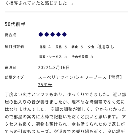
く指導されていたと感じましたー。
50代前半
総合点
4
5
5
利用なし
項目別評価
部屋
風呂
朝食
夕食
5
5
接客・サービス
その他設備
2022年3月16日
宿泊日
スーペリアツイン/シャワーブース【禁煙】
部屋タイプ
25平米
丁度よい広さとソファもあり、ゆっくりできました。 近い部
屋の出入りの音が響きましたが、理不尽な時間帯でなく気に
はなりませんでした。 空調の調整が難しく、分からなかった
ので部屋の案内に太枠で記載いただくと良いと思います。 ア
クセスも良く、荷物も預けられ、傘も借りられたので返しが
てらの引取もスムーズ。空港までの乗り場も近く、良い場所