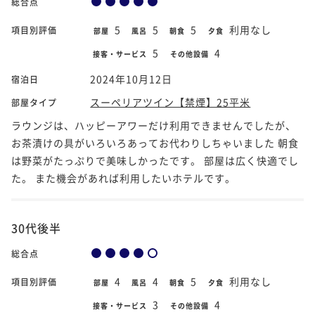
総合点
5
5
5
利用なし
項目別評価
部屋
風呂
朝食
夕食
5
4
接客・サービス
その他設備
2024年10月12日
宿泊日
スーペリアツイン【禁煙】25平米
部屋タイプ
ラウンジは、ハッピーアワーだけ利用できませんでしたが、
お茶漬けの具がいろいろあってお代わりしちゃいました 朝食
は野菜がたっぷりで美味しかったです。 部屋は広く快適でし
た。 また機会があれば利用したいホテルです。
30代後半
総合点
4
4
5
利用なし
項目別評価
部屋
風呂
朝食
夕食
3
4
接客・サービス
その他設備