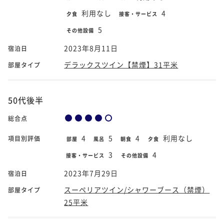
利用なし
4
夕食
接客・サービス
5
その他設備
2023年8月11日
宿泊日
デラックスツイン【禁煙】31平米
部屋タイプ
50代後半
総合点
4
5
4
利用なし
項目別評価
部屋
風呂
朝食
夕食
3
4
接客・サービス
その他設備
2023年7月29日
宿泊日
スーペリアツイン/シャワーブース（禁煙）
部屋タイプ
25平米