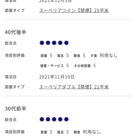
宿泊日
スーペリアツイン【禁煙】25平米
部屋タイプ
40代後半
総合点
5
5
5
利用なし
項目別評価
部屋
風呂
朝食
夕食
5
5
接客・サービス
その他設備
2021年11月10日
宿泊日
スーペリアダブル【禁煙】21平米
部屋タイプ
30代前半
総合点
5
5
利用なし
項目別評価
部屋
風呂
朝食