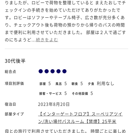
りましたが、ロビーで荷物を整理していると まえたおしでチ
ェックインの手続きを始めていただけてありがたかったで
す。ロビーはソファーやテーブル椅子、広さ数が充分多くあ
り、チェックアウト後も荷物の預かりから帰りのバスの時間
まで便利に利用させていただきました。 部屋は２人で過ごす
のにちようど...
続きをよむ
30代後半
総合点
5
5
5
利用なし
項目別評価
部屋
風呂
朝食
夕食
5
5
接客・サービス
その他設備
2023年8月20日
宿泊日
【インターゲートフロア】スーペリアツイ
部屋タイプ
ン/洗い場付バスルーム【禁煙】25平米
母との旅行で利用させていただきました。 時間ごとに楽しめ