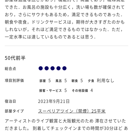
できた．お風呂の施設も十分広く，洗い場も数が確保されて
おり，さらにサウナもあるため，満足できるものであった．
朝食や夜食，ドリンクサービスは，期待が大きすぎたのかも
しれないが，それほど満足できるものではなかった．ただ，
一定水準には達しているものであるとは思う．
50代前半
総合点
5
5
5
利用なし
項目別評価
部屋
風呂
朝食
夕食
5
4
接客・サービス
その他設備
2023年9月21日
宿泊日
スーペリアツイン（禁煙）25平米
部屋タイプ
アーティストのライブ観賞と大阪観光のため 滞在させていた
だきました。 到着してチェックインまでの時間が30分ほど あ