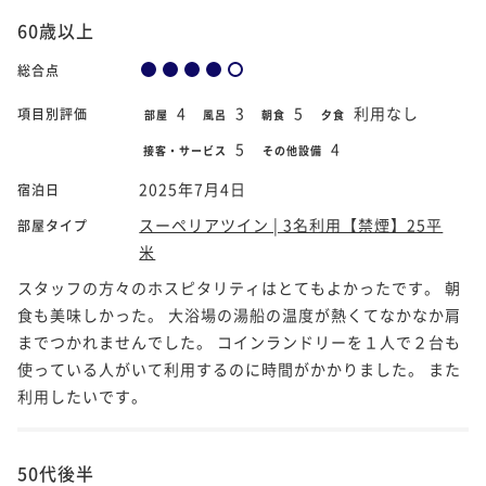
60歳以上
総合点
4
3
5
利用なし
項目別評価
部屋
風呂
朝食
夕食
5
4
接客・サービス
その他設備
2025年7月4日
宿泊日
スーペリアツイン | 3名利用【禁煙】25平
部屋タイプ
米
スタッフの方々のホスピタリティはとてもよかったです。 朝
食も美味しかった。 大浴場の湯船の温度が熱くてなかなか肩
までつかれませんでした。 コインランドリーを１人で２台も
使っている人がいて利用するのに時間がかかりました。 また
利用したいです。
50代後半