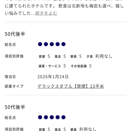
に建てられたホテルです。 飲食は北新地も梅田も選べ、嬉し
い悩みでした...
続きをよむ
50代後半
総合点
5
5
5
利用なし
項目別評価
部屋
風呂
朝食
夕食
5
5
接客・サービス
その他設備
2026年1月24日
宿泊日
デラックスダブル【禁煙】23平米
部屋タイプ
50代後半
総合点
5
5
利用なし
項目別評価
部屋
風呂
朝食