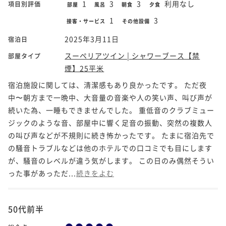
1
3
3
利用なし
項目別評価
部屋
風呂
朝食
夕食
1
3
接客・サービス
その他設備
2025年3月11日
宿泊日
スーペリアツイン | シャワーブース【禁
部屋タイプ
煙】25平米
宿泊施設に関しては、清潔感もあり良かったです。 ただ夜
中〜朝方まで一晩中、大音量の音楽や人の笑い声、叫び声が
続いた為、一睡もできませんでした。 重低音のクラブミュー
ジックのような音、部屋中に響く足音の振動、突然の複数人
の叫び声などが不規則に続き怖かったです。 たまに宿泊先で
の騒音トラブルなどは他のホテルでの口コミでも目にします
が、騒音のレベルが違う気がします。 この日のみ偶然そうい
った事があっただ...
続きをよむ
50代前半