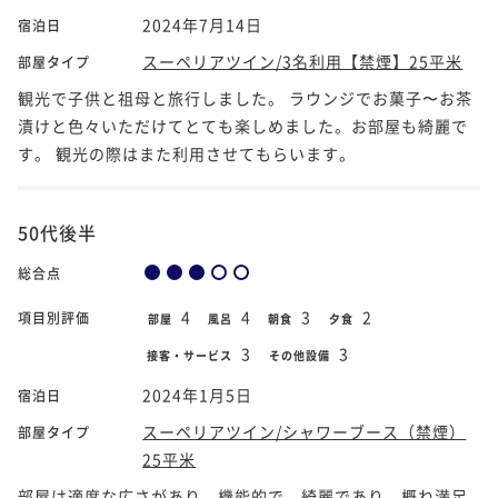
2024年7月14日
宿泊日
スーペリアツイン/3名利用【禁煙】25平米
部屋タイプ
観光で子供と祖母と旅行しました。 ラウンジでお菓子〜お茶
漬けと色々いただけてとても楽しめました。お部屋も綺麗で
す。 観光の際はまた利用させてもらいます。
50代後半
総合点
4
4
3
2
項目別評価
部屋
風呂
朝食
夕食
3
3
接客・サービス
その他設備
2024年1月5日
宿泊日
スーペリアツイン/シャワーブース（禁煙）
部屋タイプ
25平米
部屋は適度な広さがあり，機能的で，綺麗であり，概ね満足