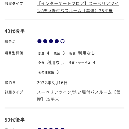
【インターゲートフロア】スーペリアツイ
部屋タイプ
ン/洗い場付バスルーム【禁煙】25平米
40代後半
総合点
4
3
利用なし
項目別評価
部屋
風呂
朝食
利用なし
4
夕食
接客・サービス
3
その他設備
2022年3月16日
宿泊日
スーペリアツイン/洗い場付バスルーム【禁
部屋タイプ
煙】25平米
50代後半