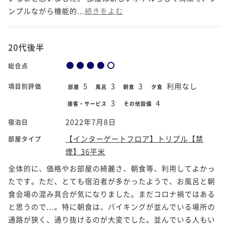
ンプルながら機能的...
続きをよむ
20代後半
総合点
5
3
3
利用なし
項目別評価
部屋
風呂
朝食
夕食
3
4
接客・サービス
その他設備
2022年7月8日
宿泊日
【インターゲートフロア】トリプル【禁
部屋タイプ
煙】36平米
全体的に、価格やお部屋の綺麗さ、朝食等、利用してよかっ
たです。ただ、とても宿泊者が多かったようで、お風呂と朝
食会場の混み具合が気になりました。まだコロナ禍ではある
と思うので...。特に朝食は、バイキングが並んでいる場所の
通路が狭く、通り抜けるのが大変でした。並んでいる人もい