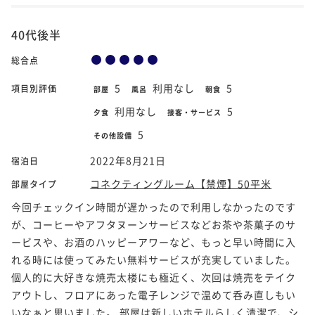
40代後半
総合点
5
利用なし
5
項目別評価
部屋
風呂
朝食
利用なし
5
夕食
接客・サービス
5
その他設備
2022年8月21日
宿泊日
コネクティングルーム【禁煙】50平米
部屋タイプ
今回チェックイン時間が遅かったので利用しなかったのです
が、コーヒーやアフタヌーンサービスなどお茶や茶菓子のサ
ービスや、お酒のハッピーアワーなど、もっと早い時間に入
れる時には使ってみたい無料サービスが充実していました。
個人的に大好きな焼売太楼にも極近く、次回は焼売をテイク
アウトし、フロアにあった電子レンジで温めて呑み直しもい
いなぁと思いました。 部屋は新しいホテルらしく清潔で、シ