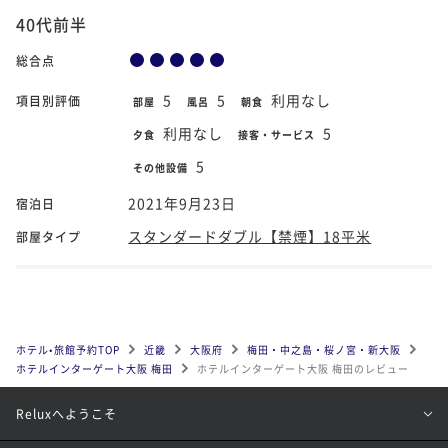
40代前半
総合点
5
5
利用なし
項目別評価
部屋
風呂
朝食
利用なし
5
夕食
接客・サービス
5
その他設備
2021年9月23日
宿泊日
スタンダードダブル【禁煙】18平米
部屋タイプ
ホテル•旅館予約TOP
近畿
大阪府
梅田・中之島・桜ノ宮・新大阪
ホテルインターゲート大阪 梅田
ホテルインターゲート大阪 梅田のレビュー
Reluxへようこそ