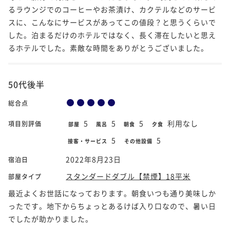
るラウンジでのコーヒーやお茶漬け、カクテルなどのサービ
スに、こんなにサービスがあってこの値段？と思うくらいで
した。泊まるだけのホテルではなく、長く滞在したいと思え
るホテルでした。素敵な時間をありがとうございました。
50代後半
総合点
5
5
5
利用なし
項目別評価
部屋
風呂
朝食
夕食
5
5
接客・サービス
その他設備
2022年8月23日
宿泊日
スタンダードダブル【禁煙】18平米
部屋タイプ
最近よくお世話になっております。朝食いつも通り美味しか
ったです。地下からちょっとあるけば入り口なので、暑い日
でしたが助かりました。