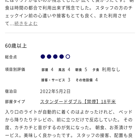
食は時間の都合で利用出来ず残念でした。 スタッフの方のチ
ェックイン前の心遣いや接客もとても良く、また利用させ
て...
続きをよむ
60歳以上
総合点
4
4
5
利用なし
項目別評価
部屋
風呂
朝食
夕食
3
4
接客・サービス
その他設備
2022年5月2日
宿泊日
スタンダードダブル【禁煙】18平米
部屋タイプ
入り口のライトが自動的に着くのはよかったけれど、 ベッド
から降りたりテレビの、前に立つだけで反応していた。 その
度、カチカチと音がするのが気になった。 朝食、お茶漬けサ
ービス。美味しく良かったです。 スタッフの接客、配置も良