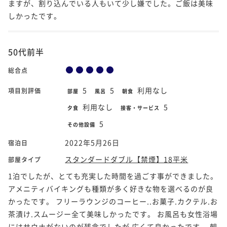
ますが、割り込んでいる人もいて少し嫌でした。ご飯は美味
しかったです。
50代前半
総合点
5
5
利用なし
項目別評価
部屋
風呂
朝食
利用なし
5
夕食
接客・サービス
5
その他設備
2022年5月26日
宿泊日
スタンダードダブル【禁煙】18平米
部屋タイプ
1泊でしたが、とても充実した時間を過ごす事ができました。
アメニティバイキングも種類が多く好きな物を選べるのが良
かったです。 フリーラウンジのコーヒー..お菓子.カクテル.お
茶漬け.スムージー全て美味しかったです。 お風呂も女性浴場
にはサウナがないのが残念でしたが 広くて良かったです。 朝