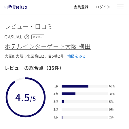
会員登録
ログイン
レビュー・口コミ
ビジネス
ホテルインターゲート大阪 梅田
大阪府大阪市北区梅田2丁目5番2号
地図をみる
レビューの総合点
（35件）
5点
60
%
4.5
4点
31
%
/5
3点
5
%
2点
0
%
1点
2
%