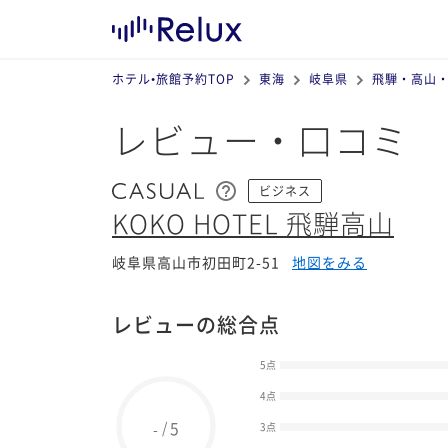
ホテル•旅館予約TOP
東海
岐阜県
飛騨・高山
レビュー・口コミ
ビジネス
KOKO HOTEL 飛騨高山
岐阜県高山市初田町2-51
地図をみる
レビューの総合点
5点
4点
5
/
-
3点