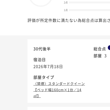
2点
1点
評価が所定件数に満たない為総合点は算出
30代後半
総合点
部屋
3
宿泊日
2026年7月18日
部屋タイプ
〈禁煙〉スタンダードクイーン
【ベッド幅160cm×1台／14
㎡】