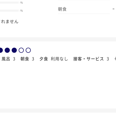
-
%
-
朝食
-
%
されません
風呂
3
朝食
3
夕食
利用なし
接客・サービス
3