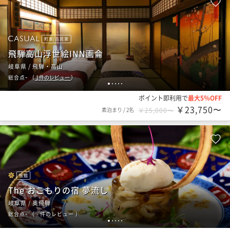
町家/古民家
飛騨高山浮世絵INN画侖
岐阜県 / 飛騨・高山
-
総合点
（
1
件のレビュー
）
1
2
3
4
5
ポイント即利用で
最大5％OFF
￥23,750〜
素泊まり
/
2名
￥25,000〜
旅館
The おこもりの宿 夢流し
岐阜県 / 奥飛騨
-
総合点
（
- 件のレビュー
）
1
2
3
4
5