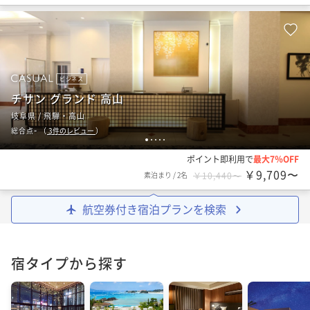
ビジネス
チサン グランド 高山
岐阜県 / 飛騨・高山
-
総合点
（
3
件のレビュー
）
1
2
3
4
5
ポイント即利用で
最大7％OFF
￥9,709〜
素泊まり
/
2名
￥10,440〜
航空券付き宿泊プランを検索
宿タイプから探す