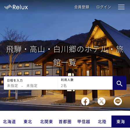
会員登録
ログイン
飛騨・高山・白川郷のホテル・旅
館一覧
利用人数
日程を入力
2
名
未指定
−
未指定
北海道
東北
北関東
首都圏
甲信越
北陸
東海