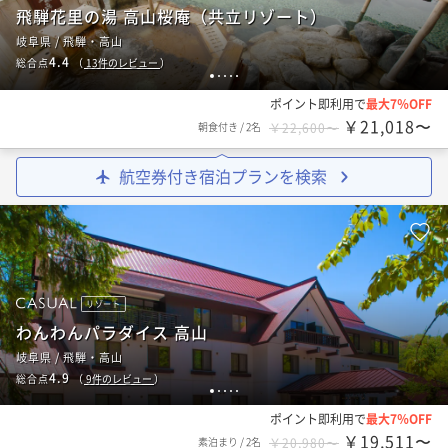
飛騨花里の湯 高山桜庵（共立リゾート）
岐阜県 / 飛騨・高山
4.4
総合点
（
13
件のレビュー
）
1
2
3
4
5
ポイント即利用で
最大7％OFF
￥21,018〜
朝食付き
/
2名
￥22,600〜
航空券付き宿泊プランを検索
リゾート
わんわんパラダイス 高山
岐阜県 / 飛騨・高山
4.9
総合点
（
9
件のレビュー
）
1
2
3
4
5
ポイント即利用で
最大7％OFF
￥19,511〜
素泊まり
/
2名
￥20,980〜