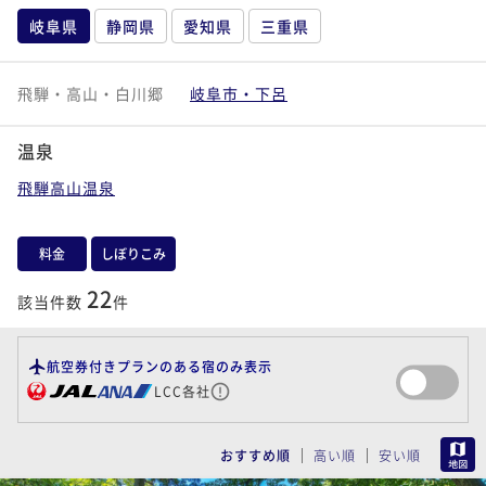
岐阜県
静岡県
愛知県
三重県
飛騨・高山・白川郷
岐阜市・下呂
温泉
飛騨高山温泉
料金
しぼりこみ
22
該当件数
件
航空券付きプランのある宿のみ表示
LCC各社
MAP
おすすめ順
高い順
安い順