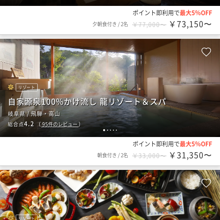
ポイント即利用で
最大5％OFF
￥73,150〜
夕朝食付き
/
2名
￥77,000〜
リゾート
自家源泉100%かけ流し 龍リゾート＆スパ
岐阜県 / 飛騨・高山
4.2
総合点
（
95
件のレビュー
）
1
2
3
4
5
ポイント即利用で
最大5％OFF
￥31,350〜
朝食付き
/
2名
￥33,000〜
リゾート