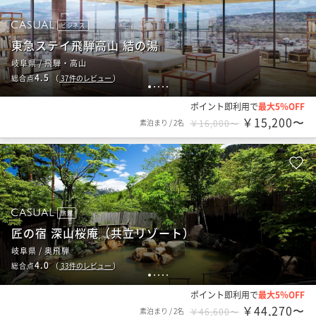
ビジネス
東急ステイ飛騨高山 結の湯
岐阜県 / 飛騨・高山
4.5
総合点
（
37
件のレビュー
）
1
2
3
4
5
ポイント即利用で
最大5％OFF
￥15,200〜
素泊まり
/
2名
￥16,000〜
旅館
匠の宿 深山桜庵（共立リゾート）
岐阜県 / 奥飛騨
4.0
総合点
（
33
件のレビュー
）
1
2
3
4
5
ポイント即利用で
最大5％OFF
￥44,270〜
素泊まり
/
2名
￥46,600〜