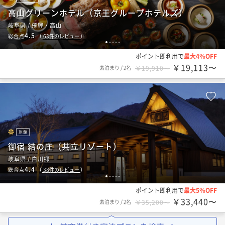
高山グリーンホテル（京王グループホテルズ）
岐阜県 / 飛騨・高山
4.5
総合点
（
63
件のレビュー
）
1
2
3
4
5
ポイント即利用で
最大4％OFF
￥19,113〜
素泊まり
/
2名
￥19,910〜
旅館
御宿 結の庄（共立リゾート）
岐阜県 / 白川郷
4.4
総合点
（
38
件のレビュー
）
1
2
3
4
5
ポイント即利用で
最大5％OFF
￥33,440〜
素泊まり
/
2名
￥35,200〜