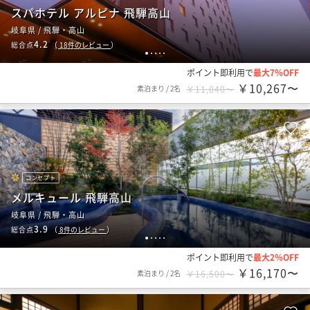
スパホテル アルピナ 飛騨高山
岐阜県 / 飛騨・高山
4.2
総合点
（
18
件のレビュー
）
1
2
3
4
5
ポイント即利用で
最大7％OFF
￥10,267〜
素泊まり
/
2名
￥11,040〜
コンセプト
メルキュール 飛騨高山
岐阜県 / 飛騨・高山
3.9
総合点
（
8
件のレビュー
）
1
2
3
4
5
ポイント即利用で
最大2％OFF
￥16,170〜
素泊まり
/
2名
￥16,500〜