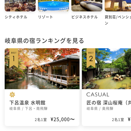
シティホテル
リゾート
ビジネスホテル
貸別荘/ペンシ
ン
岐阜県の宿ランキングを見る
下呂温泉 水明館
岐阜県 / 下呂・南飛騨
岐阜県 / 奥飛騨
¥25,000〜
¥
2名1室
2名1室