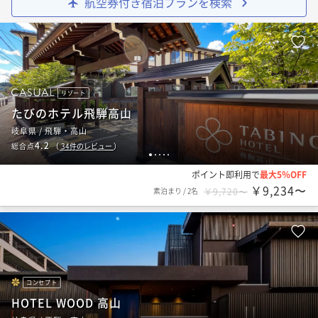
航空券付き宿泊プランを検索
リゾート
たびのホテル飛騨高山
岐阜県 / 飛騨・高山
4.2
総合点
（
34
件のレビュー
）
1
2
3
4
5
ポイント即利用で
最大5％OFF
￥9,234〜
素泊まり
/
2名
￥9,720〜
コンセプト
HOTEL WOOD 高山