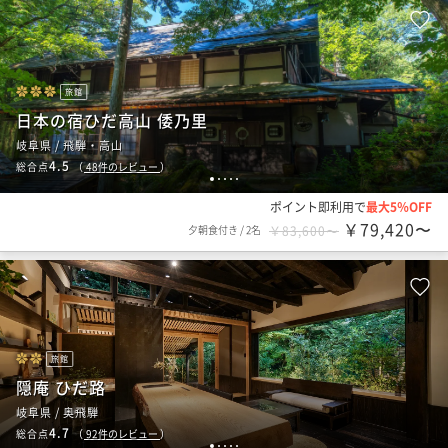
旅館
日本の宿ひだ高山 倭乃里
岐阜県 / 飛騨・高山
4.5
総合点
（
48
件のレビュー
）
1
2
3
4
5
ポイント即利用で
最大5％OFF
￥79,420〜
夕朝食付き
/
2名
￥83,600〜
旅館
隠庵 ひだ路
岐阜県 / 奥飛騨
4.7
総合点
（
92
件のレビュー
）
1
2
3
4
5