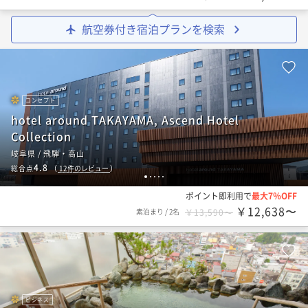
航空券付き宿泊プランを検索
コンセプト
hotel around TAKAYAMA, Ascend Hotel
Collection
岐阜県 / 飛騨・高山
4.8
総合点
（
12
件のレビュー
）
1
2
3
4
5
ポイント即利用で
最大7％OFF
￥12,638〜
素泊まり
/
2名
￥13,590〜
ビジネス