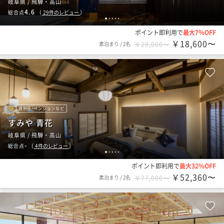
岐阜県 / 飛騨・高山
4.6
総合点
（
29
件のレビュー
）
1
2
3
4
5
ポイント即利用で
最大7％OFF
￥18,600〜
素泊まり
/
2名
￥20,000〜
貸別荘/ペンションなど
すみや 青花
岐阜県 / 飛騨・高山
-
総合点
（
4
件のレビュー
）
1
2
3
4
5
ポイント即利用で
最大32％OFF
￥52,360〜
素泊まり
/
2名
￥77,000〜