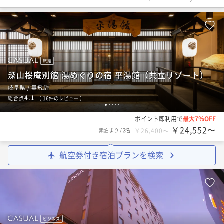
旅館
深山桜庵別館 湯めぐりの宿 平湯館（共立リゾート）
岐阜県 / 奥飛騨
4.1
総合点
（
16
件のレビュー
）
1
2
3
4
5
ポイント即利用で
最大7％OFF
￥24,552〜
素泊まり
/
2名
￥26,400〜
航空券付き宿泊プランを検索
ビジネス