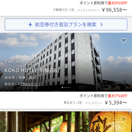
ポイント即利用で
最大5％OFF
￥96,558〜
夕朝食付き
/
2名
￥101,640〜
航空券付き宿泊プランを検索
ビジネス
KOKO HOTEL 飛騨高山
岐阜県 / 飛騨・高山
-
総合点
（
3
件のレビュー
）
1
2
3
4
5
ポイント即利用で
最大7％OFF
￥5,394〜
素泊まり
/
2名
￥5,800〜