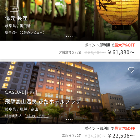
旅館
湯元 長座
岐阜県 / 奥飛騨
-
総合点
（
2
件のレビュー
）
1
2
3
4
5
ポイント即利用で
最大7％OFF
￥61,380〜
夕朝食付き
/
2名
￥66,000〜
シティ
飛騨高山温泉 ひだホテルプラザ
岐阜県 / 飛騨・高山
3.8
総合点
（
6
件のレビュー
）
1
2
3
4
5
ポイント即利用で
最大7％OFF
￥22,506〜
素泊まり
/
2名
￥24,200〜