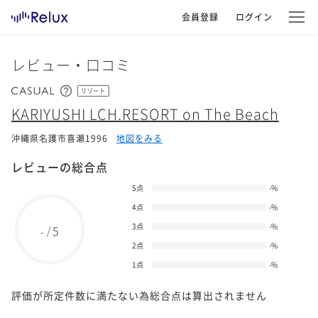
会員登録
ログイン
レビュー・口コミ
リゾート
KARIYUSHI LCH.RESORT on The Beach
沖縄県名護市喜瀬1996
地図をみる
レビューの総合点
5点
-
%
4点
-
%
3点
-
%
5
/
-
2点
-
%
1点
-
%
評価が所定件数に満たない為総合点は算出されません