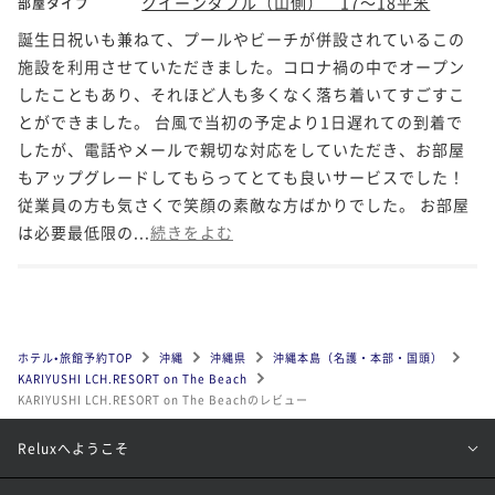
クイーンダブル（山側） 17～18平米
部屋タイプ
誕生日祝いも兼ねて、プールやビーチが併設されているこの
施設を利用させていただきました。コロナ禍の中でオープン
したこともあり、それほど人も多くなく落ち着いてすごすこ
とができました。 台風で当初の予定より1日遅れての到着で
したが、電話やメールで親切な対応をしていただき、お部屋
もアップグレードしてもらってとても良いサービスでした！
従業員の方も気さくで笑顔の素敵な方ばかりでした。 お部屋
は必要最低限の...
続きをよむ
ホテル•旅館予約TOP
沖縄
沖縄県
沖縄本島（名護・本部・国頭）
KARIYUSHI LCH.RESORT on The Beach
KARIYUSHI LCH.RESORT on The Beachのレビュー
Reluxへようこそ