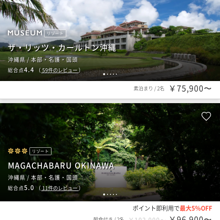
リゾート
ザ・リッツ・カールトン沖縄
沖縄県 / 本部・名護・国頭
4.4
総合点
（
59
件のレビュー
）
1
2
3
4
5
￥75,900〜
素泊まり
/
2名
リゾート
MAGACHABARU OKINAWA
沖縄県 / 本部・名護・国頭
5.0
総合点
（
11
件のレビュー
）
1
2
3
4
5
ポイント即利用で
最大5％OFF
￥96,900〜
朝食付き
/
2名
￥102,000〜