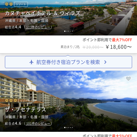
リゾート
カヌチャベイホテル ＆ ヴィラズ
沖縄県 / 本部・名護・国頭
4.4
総合点
（
113
件のレビュー
）
1
2
3
4
5
ポイント即利用で
最大7％OFF
￥18,600〜
素泊まり
/
2名
￥20,000〜
航空券付き宿泊プランを検索
リゾート
ザ・ブセナテラス
沖縄県 / 本部・名護・国頭
4.6
総合点
（
101
件のレビュー
）
1
2
3
4
5
ポイント即利用で
最大5％OFF