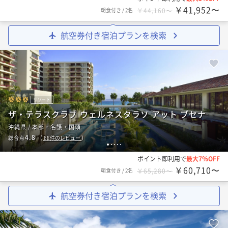
￥41,952〜
朝食付き
/
2名
￥44,160〜
航空券付き宿泊プランを検索
リゾート
ザ・テラスクラブ ウェルネスタラソ アット ブセナ
沖縄県 / 本部・名護・国頭
4.8
総合点
（
68
件のレビュー
）
1
2
3
4
5
ポイント即利用で
最大7％OFF
￥60,710〜
朝食付き
/
2名
￥65,280〜
航空券付き宿泊プランを検索