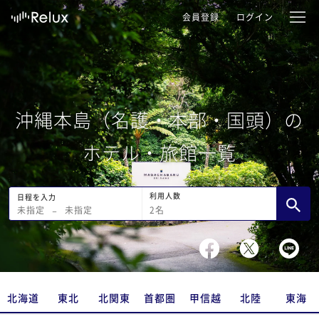
会員登録
ログイン
沖縄本島（名護・本部・国頭）の
ホテル・旅館一覧
利用人数
日程を入力
2
名
未指定
−
未指定
北海道
東北
北関東
首都圏
甲信越
北陸
東海