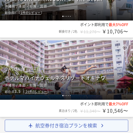
沖縄県 / 本部・名護・国頭
-
総合点
（
1
件のレビュー
）
1
2
3
4
5
ポイント即利用で
最大5％OFF
￥10,706〜
朝食付き
/
2名
￥11,270〜
リゾート
ホテルマハイナウェルネスリゾートオキナワ
沖縄県 / 本部・名護・国頭
3.5
総合点
（
24
件のレビュー
）
1
2
3
4
5
ポイント即利用で
最大7％OFF
￥10,546〜
素泊まり
/
2名
￥11,340〜
航空券付き宿泊プランを検索