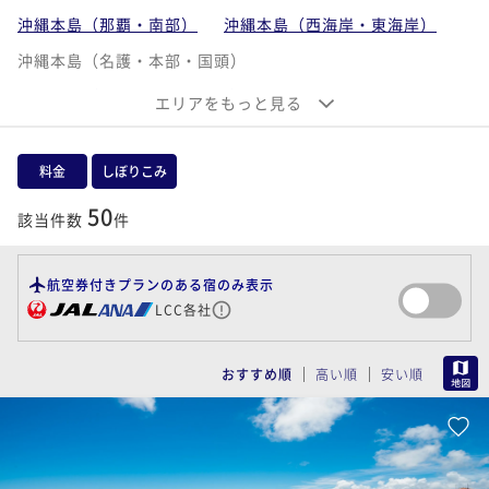
沖縄本島（那覇・南部）
沖縄本島（西海岸・東海岸）
沖縄本島（名護・本部・国頭）
沖縄離島（宮古島・伊良部島）
エリアをもっと見る
沖縄離島（石垣島・小浜島・西表島・竹富島）
沖縄離島（久米島・慶良間諸島）
料金
しぼりこみ
50
該当件数
件
航空券付きプランのある宿のみ表示
LCC各社
MAP
おすすめ順
高い順
安い順