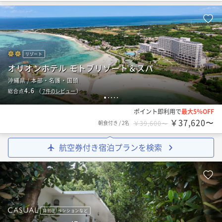
リゾート
オリオンホテル モトブリゾート＆スパ
沖縄県 / 本部・名護・国頭
4.6
総合点
（
7
件のレビュー
）
1
2
3
4
5
ポイント即利用で
最大5％OFF
￥37,620〜
朝食付き
/
2名
￥39,600〜
航空券付き宿泊プランを検索
貸別荘/ペンションなど