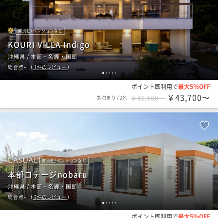
貸別荘/ペンションなど
KOURI VILLA Indigo
沖縄県 / 本部・名護・国頭
-
総合点
（
1
件のレビュー
）
1
2
3
4
5
ポイント即利用で
最大5％OFF
￥43,700〜
素泊まり
/
2名
￥46,000〜
貸別荘/ペンションなど
本部コテージnobaru
沖縄県 / 本部・名護・国頭
-
総合点
（
2
件のレビュー
）
1
2
3
4
5
ポイント即利用で
最大5％OFF