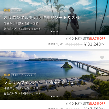
リゾート
オリエンタルホテル 沖縄リゾート＆スパ
沖縄県 / 本部・名護・国頭
4.4
総合点
（
33
件のレビュー
）
1
2
3
4
5
ポイント即利用で
最大7％OFF
￥31,248〜
素泊まり
/
2名
￥33,600〜
貸別荘/ペンションなど
フェリスヴィラスイート古宇利島ビュー
沖縄県 / 本部・名護・国頭
4.9
総合点
（
19
件のレビュー
）
1
2
3
4
5
ポイント即利用で
最大5％OFF
￥47,500〜
素泊まり
/
2名