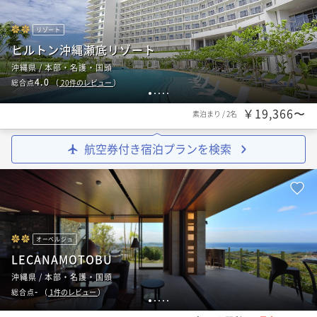
リゾート
ヒルトン沖縄瀬底リゾート
沖縄県 / 本部・名護・国頭
4.0
総合点
（
20
件のレビュー
）
1
2
3
4
5
￥19,366〜
素泊まり
/
2名
航空券付き宿泊プランを検索
オーベルジュ
LECANAMOTOBU
沖縄県 / 本部・名護・国頭
-
総合点
（
1
件のレビュー
）
1
2
3
4
5