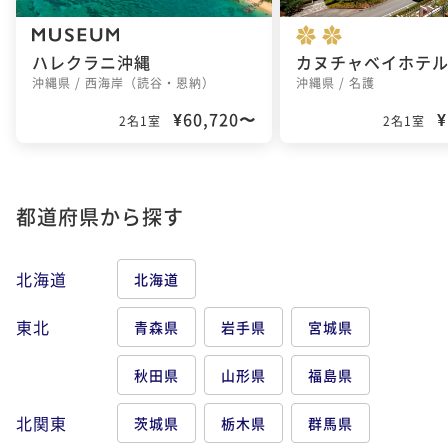
ハレクラニ沖縄
沖縄県 / 西海岸（読谷・恩納）
沖縄県 / 名護
¥60,720〜
¥
2名1室
2名1室
都道府県から探す
北海道
北海道
東北
青森県
岩手県
宮城県
秋田県
山形県
福島県
北関東
茨城県
栃木県
群馬県