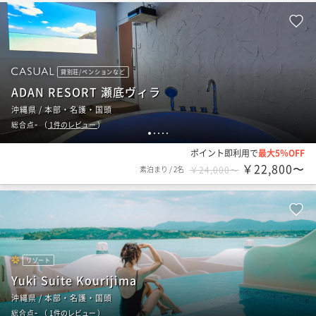
貸別荘/ペンションなど
ADAN RESORT 瀬底ヴィラ
沖縄県 / 本部・名護・国頭
-
総合点
（
1
件のレビュー
）
1
2
3
4
5
ポイント即利用で
最大5％OFF
￥22,800〜
素泊まり
/
2名
￥24,000〜
リゾート
Yuki Suite Kourijima
沖縄県 / 本部・名護・国頭
-
総合点
（
1
件のレビュー
）