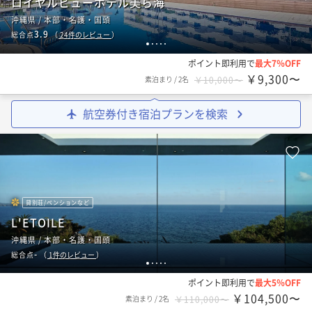
ロイヤルビューホテル美ら海
沖縄県 / 本部・名護・国頭
3.9
総合点
（
24
件のレビュー
）
1
2
3
4
5
ポイント即利用で
最大7％OFF
￥9,300〜
素泊まり
/
2名
￥10,000〜
航空券付き宿泊プランを検索
貸別荘/ペンションなど
L'ETOILE
沖縄県 / 本部・名護・国頭
-
総合点
（
1
件のレビュー
）
1
2
3
4
5
ポイント即利用で
最大5％OFF
￥104,500〜
素泊まり
/
2名
￥110,000〜