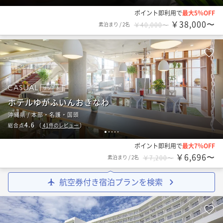
ポイント即利用で
最大5％OFF
￥38,000〜
素泊まり
/
2名
￥40,000〜
リゾート
ホテルゆがふいんおきなわ
沖縄県 / 本部・名護・国頭
4.6
総合点
（
41
件のレビュー
）
1
2
3
4
5
ポイント即利用で
最大7％OFF
￥6,696〜
素泊まり
/
2名
￥7,200〜
航空券付き宿泊プランを検索