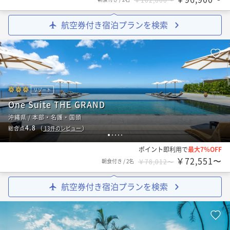
航空券付き宿泊プランを検索
リゾート
One Suite THE GRAND
沖縄県 / 本部・名護・国頭
4.8
総合点
（
13
件のレビュー
）
1
2
3
4
5
ポイント即利用で
最大7％OFF
￥72,551〜
朝食付き
/
2名
￥78,012〜
航空券付き宿泊プランを検索