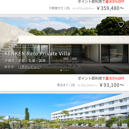
ポイント即利用で
最大5％OFF
￥359,480〜
夕朝食付き
/
2名
￥378,400〜
貸別荘/ペンションなど
KENKEN Reto Private Villa
沖縄県 / 本部・名護・国頭
-
総合点
（
2
件のレビュー
）
1
2
3
4
5
ポイント即利用で
最大5％OFF
￥93,100〜
素泊まり
/
2名
￥98,000〜
リゾート