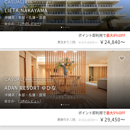
貸別荘/ペンションなど
LIETA.NAKAYAMA
沖縄県 / 本部・名護・国頭
-
総合点
（
1
件のレビュー
）
1
2
3
4
5
ポイント即利用で
最大8％OFF
￥24,840〜
素泊まり
/
2名
￥27,000〜
貸別荘/ペンションなど
ADAN RESORT ゆひな
沖縄県 / 本部・名護・国頭
-
総合点
（
3
件のレビュー
）
1
2
3
4
5
ポイント即利用で
最大5％OFF
￥29,450〜
朝食付き
/
2名
￥31,000〜