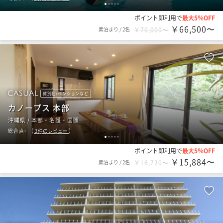
1
2
3
4
5
ポイント即利用で
最大5％OFF
￥66,500〜
素泊まり
/
2名
￥70,000〜
貸別荘/ペンションなど
カノープス 本部
沖縄県 / 本部・名護・国頭
-
総合点
（
3
件のレビュー
）
1
2
3
4
5
ポイント即利用で
最大5％OFF
￥15,884〜
素泊まり
/
2名
￥16,720〜