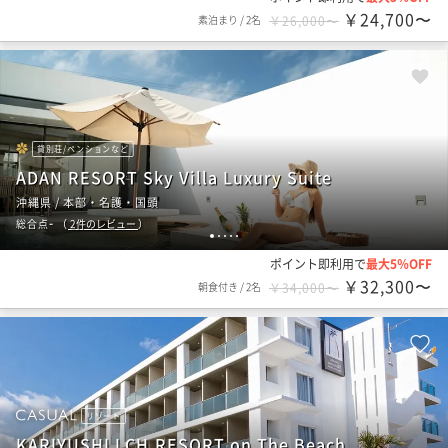
￥24,700〜
素泊まり
/
2名
￥26,000〜
貸別荘/ペンションなど
ADAN RESORT Sky Villa Luxury Suite
沖縄県 / 本部・名護・国頭
-
総合点
（
2
件のレビュー
）
1
2
3
4
5
ポイント即利用で
最大5％OFF
￥32,300〜
朝食付き
/
2名
￥34,000〜
リゾート
KARIYUSHI LCH.RESORT on The Beach