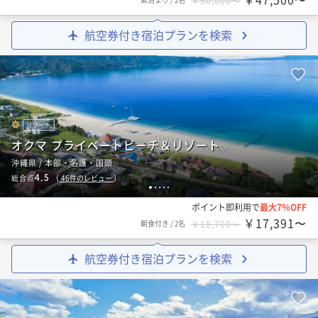
￥50,000〜
航空券付き宿泊プランを検索
リゾート
オクマ プライベートビーチ＆リゾート
沖縄県 / 本部・名護・国頭
4.5
総合点
（
46
件のレビュー
）
1
2
3
4
5
ポイント即利用で
最大7％OFF
￥17,391〜
朝食付き
/
2名
￥18,700〜
航空券付き宿泊プランを検索