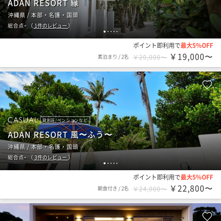
ADAN RESORT 縁
沖縄県 / 本部・名護・国頭
-
総合点
（
1
件のレビュー
）
1
2
3
4
5
ポイント即利用で
最大5％OFF
￥19,000〜
素泊まり
/
2名
￥20,000〜
貸別荘/ペンションなど
ADAN RESORT 風〜ふう〜
沖縄県 / 本部・名護・国頭
-
総合点
（
3
件のレビュー
）
1
2
3
4
5
ポイント即利用で
最大5％OFF
￥22,800〜
朝食付き
/
2名
￥24,000〜