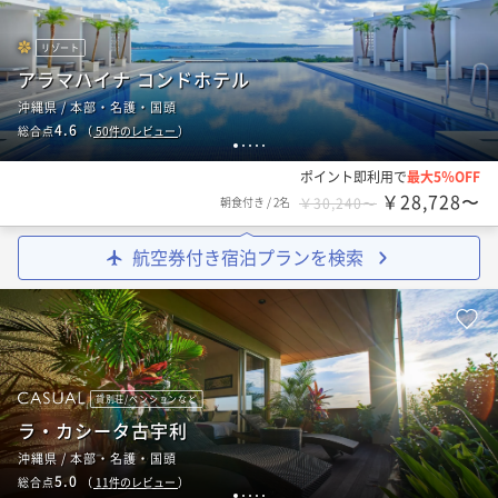
リゾート
アラマハイナ コンドホテル
沖縄県 / 本部・名護・国頭
4.6
総合点
（
50
件のレビュー
）
1
2
3
4
5
ポイント即利用で
最大5％OFF
￥28,728〜
朝食付き
/
2名
￥30,240〜
航空券付き宿泊プランを検索
貸別荘/ペンションなど
ラ・カシータ古宇利
沖縄県 / 本部・名護・国頭
5.0
総合点
（
11
件のレビュー
）
1
2
3
4
5