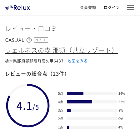
会員登録
ログイン
レビュー・口コミ
リゾート
ウェルネスの森 那須（共立リゾート）
栃木県那須郡那須町高久甲6437
地図をみる
レビューの総合点
（23件）
5点
34
%
4.1
4点
52
%
/5
3点
8
%
2点
0
%
1点
4
%