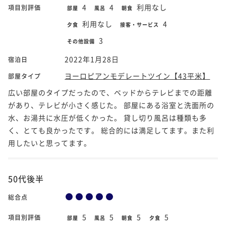
4
4
利用なし
項目別評価
部屋
風呂
朝食
利用なし
4
夕食
接客・サービス
3
その他設備
2022年1月28日
宿泊日
ヨーロピアンモデレートツイン【43平米】
部屋タイプ
広い部屋のタイプだったので、ベッドからテレビまでの距離
があり、テレビが小さく感じた。 部屋にある浴室と洗面所の
水、お湯共に水圧が低くかった。 貸し切り風呂は種類も多
く、とても良かったです。 総合的には満足してます。また利
用したいと思ってます。
50代後半
総合点
5
5
5
5
項目別評価
部屋
風呂
朝食
夕食