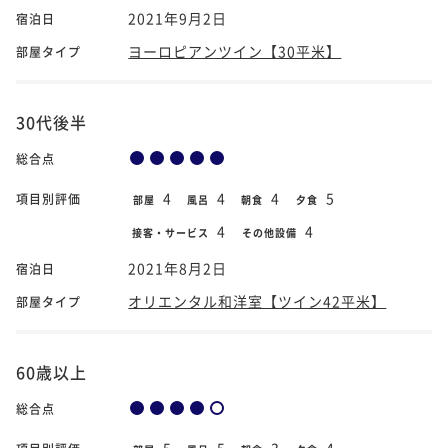
2021年9月2日
宿泊日
ヨーロピアンツイン【30平米】
部屋タイプ
30代後半
総合点
4
4
4
5
項目別評価
部屋
風呂
朝食
夕食
4
4
接客・サービス
その他設備
2021年8月2日
宿泊日
オリエンタル和洋室【ツイン42平米】
部屋タイプ
60歳以上
総合点
5
5
3
4