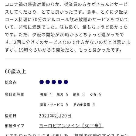
コロナ禍の感染対策のなか、従業員の方々がきちんとサービ
スしてくださり、とても良かったです。食事、とくに夕飯は
コース料理に70分のアルコール飲み放題のサービスもついて
いて、非常に満足でした。味も良く、量もちょうど良かった
です。ただ、夕飯の開始が20時からとちょっと遅かったで
す。2回に分けてのサービスなので仕方がないのだとは思いま
すが、19時ぐらいからの開始だと、もっと良かったです。
60歳以上
総合点
4
5
5
5
項目別評価
部屋
風呂
朝食
夕食
5
4
接客・サービス
その他設備
2021年2月20日
宿泊日
ヨーロピアンツイン【30平米】
部屋タイプ
とてもゆったりくつろげました。 無料の珈琲やアイスキャン