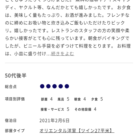
ディ、ヤクルト等、なんだかとても嬉しかったです。 お夕食
は、美味しく量もたっぷり、お酒が進みました。フレンチな
のに締めにお吸い物と炊き込みご飯もいただけたりビック
リ。嬉しかったです。レストランのスタッフの方の笑顔や柔
らかい接客がとても心に残っています。朝食がバイキングで
したが、ビニール手袋を必ずつけて料理をとります。 お料理
は、小皿に盛り付け...
続きをよむ
50代後半
総合点
4
5
4
5
項目別評価
部屋
風呂
朝食
夕食
5
4
接客・サービス
その他設備
2021年2月6日
宿泊日
オリエンタル洋室【ツイン27平米】
部屋タイプ