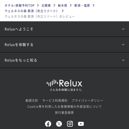
ホテル•旅館予約TOP
北関東
栃木県
那須・塩原
ウェルネスの森 那須（共立リゾート）
ウェルネスの森 那須（共立リゾート）のレビュー
Reluxへようこそ
Reluxを体験する
Reluxをもっと知る
勧誘方針
サービス利用規約
プライバシーポリシー
Cookie等を利用したお客様情報の外部送信について
旅行業登録票