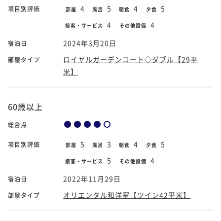
4
5
4
5
項目別評価
部屋
風呂
朝食
夕食
4
4
接客・サービス
その他設備
2024年3月20日
宿泊日
ロイヤルガーデンコート◇ダブル【29平
部屋タイプ
米】
60歳以上
総合点
5
3
4
5
項目別評価
部屋
風呂
朝食
夕食
5
4
接客・サービス
その他設備
2022年11月29日
宿泊日
オリエンタル和洋室【ツイン42平米】
部屋タイプ