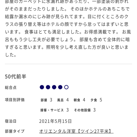
部屋のカーペットに水漏れ跡があったり、一部塗装の剥がれ
がそのままだったりしました。 そのほかホテルのあちこちで
結露か漏水のにじみ跡が見られてます。目に付くところのク
ラスの張り替え等はホテルの顔ですから怠ってはまずいと思
います。 食事はとても満足しました。お得感満載です。 お風
呂ももう少し工夫が必要でしょう。 部屋も含めて全体的に暗
すぎると思います。照明を少し考え直した方が良いと思いま
した。
50代前半
総合点
3
4
4
5
項目別評価
部屋
風呂
朝食
夕食
3
3
接客・サービス
その他設備
2021年5月15日
宿泊日
オリエンタル洋室【ツイン27平米】
部屋タイプ