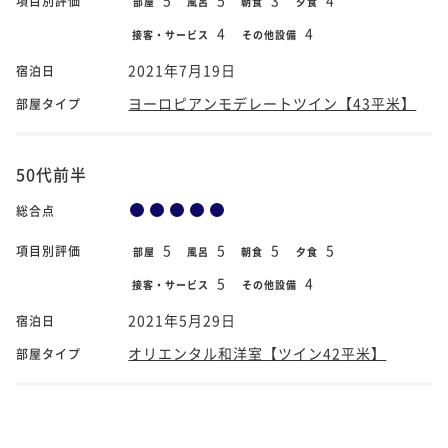
項目別評価
部屋
風呂
朝食
夕食
4
4
接客・サービス
その他設備
2021年7月19日
宿泊日
ヨーロピアンモデレートツイン【43平米】
部屋タイプ
50代前半
総合点
5
5
5
5
項目別評価
部屋
風呂
朝食
夕食
5
4
接客・サービス
その他設備
2021年5月29日
宿泊日
オリエンタル和洋室【ツイン42平米】
部屋タイプ