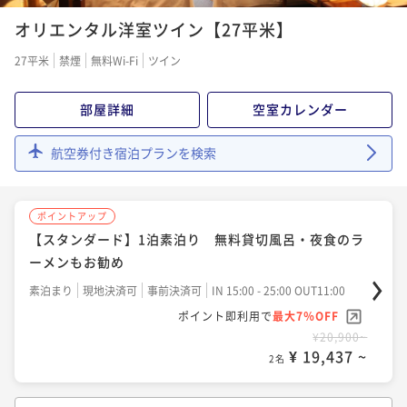
ポイントアップ
オリエンタル洋室ツイン【27平米】
【スタンダード】 1泊2食付☆異国情緒の漂う高原のホ
テルで心癒されるひと時♪
27平米
禁煙
無料Wi-Fi
ツイン
二食付き
現地決済可
事前決済可
IN 15:00 - 19:00 OUT11:00
ポイント即利用で
最大7％OFF
部屋詳細
空室カレンダー
¥34,650~
¥ 32,224 ~
2名
航空券付き宿泊プランを検索
ポイントアップ
【スタンダード】1泊素泊り 無料貸切風呂・夜食のラ
ーメンもお勧め
素泊まり
現地決済可
事前決済可
IN 15:00 - 25:00 OUT11:00
ポイント即利用で
最大7％OFF
¥20,900~
¥ 19,437 ~
2名