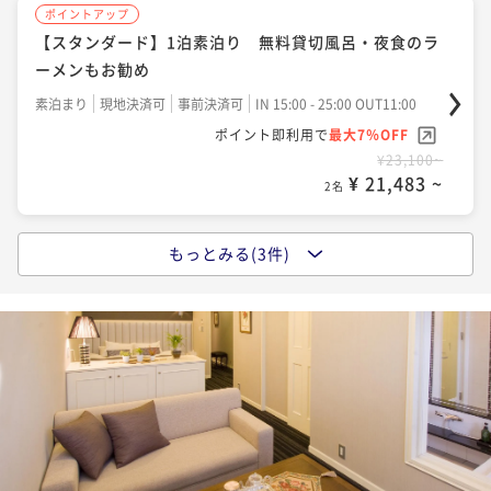
ポイントアップ
ポイントアップ
【スタンダード】 1泊2食付☆異国情緒の漂う高原のホ
【スタンダード】1泊素泊り 無料貸切風呂・夜食のラ
テルで心癒されるひと時♪
ーメンもお勧め
二食付き
現地決済可
事前決済可
IN 15:00 - 19:00 OUT11:00
素泊まり
現地決済可
事前決済可
IN 15:00 - 25:00 OUT11:00
ポイント即利用で
最大7％OFF
ポイント即利用で
最大7％OFF
¥34,650~
¥23,100~
¥ 32,224 ~
2名
¥ 21,483 ~
2名
もっとみる(3件)
ポイントアップ
【スタンダード】１泊朝食 クチコミ高評価のこだわ
り朝食バイキング 夜食の無料ラーメンもオススメ
朝食付き
現地決済可
事前決済可
IN 15:00 - 25:00 OUT11:00
ポイント即利用で
最大7％OFF
¥32,450~
¥ 30,178 ~
2名