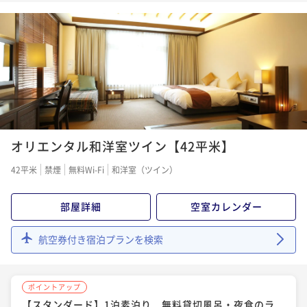
り朝食バイキング 夜食の無料ラーメンもオススメ
朝食付き
現地決済可
事前決済可
IN 15:00 - 25:00 OUT11:00
ポイント即利用で
最大7％OFF
¥32,450~
¥ 30,178 ~
2名
ポイントアップ
オリエンタル和洋室ツイン【42平米】
【早期割30】 1泊2食☆30日以上前のご予約で≪スタ
ンダードプラン≫から最大3000円OFF♪
42平米
禁煙
無料Wi-Fi
和洋室（ツイン）
二食付き
現地決済可
事前決済可
IN 15:00 - 19:00 OUT11:00
ポイント即利用で
最大7％OFF
部屋詳細
空室カレンダー
¥34,980~
¥ 32,531 ~
2名
航空券付き宿泊プランを検索
ポイントアップ
ポイントアップ
【スタンダード】 1泊2食付☆異国情緒の漂う高原のホ
【スタンダード】1泊素泊り 無料貸切風呂・夜食のラ