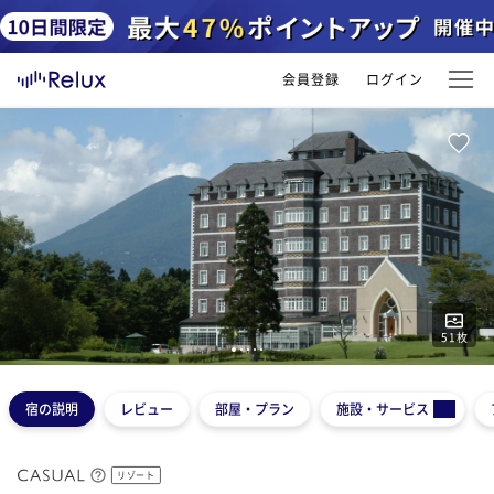
会員登録
ログイン
51
枚
1
2
3
4
5
宿の説明
レビュー
部屋・プラン
施設・サービス
リゾート