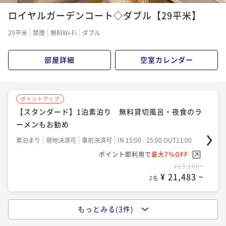
ポイントアップ
ロイヤルガーデンコート◇ダブル【29平米】
【早期割30】 1泊2食☆30日以上前のご予約で≪スタ
ンダードプラン≫から最大3000円OFF♪
29平米
禁煙
無料Wi-Fi
ダブル
二食付き
現地決済可
事前決済可
IN 15:00 - 19:00 OUT11:00
ポイント即利用で
最大7％OFF
部屋詳細
空室カレンダー
¥34,980~
¥ 32,531 ~
2名
ポイントアップ
【スタンダード】1泊素泊り 無料貸切風呂・夜食のラ
ポイントアップ
ーメンもお勧め
【スタンダード】 1泊2食付☆異国情緒の漂う高原のホ
テルで心癒されるひと時♪
素泊まり
現地決済可
事前決済可
IN 15:00 - 25:00 OUT11:00
ポイント即利用で
最大7％OFF
二食付き
現地決済可
事前決済可
IN 15:00 - 19:00 OUT11:00
¥23,100~
ポイント即利用で
最大7％OFF
¥ 21,483 ~
2名
¥36,850~
¥ 34,270 ~
2名
もっとみる(3件)
ポイントアップ
【スタンダード】１泊朝食 クチコミ高評価のこだわ