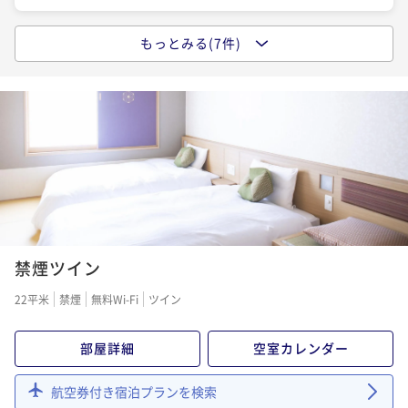
【連泊割◆朝食付】【清掃なし】4連泊以上のwecoプ
ラン＜Wi-Fi＆ランドリー無料＞
もっとみる(7件)
【連泊割◆素泊り】【清掃なし】２～３連泊のwecoプ
【ロングステイ◆素泊り】13時イン～11時アウトの22
朝食付き
現地決済可
事前決済可
IN 15:00 - 29:00 OUT11:00
ラン＜Wi-Fi＆ランドリー無料＞
時間ステイプラン
ポイント即利用で
最大5％OFF
素泊まり
現地決済可
事前決済可
IN 15:00 - 29:00 OUT11:00
¥80,000~
素泊まり
現地決済可
事前決済可
IN 13:00 - 29:00 OUT11:00
¥ 76,000 ~
ポイント即利用で
最大5％OFF
2名
ポイント即利用で
最大5％OFF
¥34,200~
¥23,500~
¥ 32,490 ~
2名
¥ 22,325 ~
2名
【連泊割◆朝食付】【清掃なし】２～３連泊のwecoプ
【ロングステイ◆素泊り】15時イン～13時アウトの22
ラン＜Wi-Fi＆ランドリー無料＞
時間ステイプラン
禁煙ツイン
朝食付き
現地決済可
事前決済可
IN 15:00 - 29:00 OUT11:00
素泊まり
現地決済可
事前決済可
IN 15:00 - 29:00 OUT13:00
22平米
禁煙
無料Wi-Fi
ツイン
ポイント即利用で
最大5％OFF
ポイント即利用で
最大5％OFF
¥46,200~
¥23,500~
¥ 43,890 ~
部屋詳細
空室カレンダー
2名
¥ 22,325 ~
2名
航空券付き宿泊プランを検索