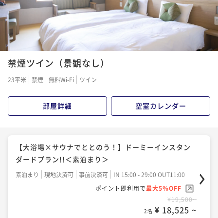
¥ 20,425 ~
2名
【連泊割◆朝食付】【清掃なし】２～３連泊のwecoプ
ラン＜Wi-Fi＆ランドリー無料＞
【ロングステイ◆素泊り】13時イン～11時アウトの22
朝食付き
現地決済可
事前決済可
IN 15:00 - 29:00 OUT11:00
時間ステイプラン
禁煙ツイン（景観なし）
ポイント即利用で
最大5％OFF
素泊まり
現地決済可
事前決済可
IN 13:00 - 29:00 OUT11:00
¥40,200~
23平米
禁煙
無料Wi-Fi
ツイン
¥ 38,190 ~
ポイント即利用で
最大5％OFF
2名
¥21,500~
部屋詳細
空室カレンダー
¥ 20,425 ~
2名
【連泊割◆素泊り】【清掃なし】4連泊以上のwecoプ
ラン＜Wi-Fi＆ランドリー無料＞
【大浴場×サウナでととのう！】ドーミーインスタン
【大浴場×サウナでととのう！】ドーミーインスタン
素泊まり
現地決済可
事前決済可
IN 15:00 - 29:00 OUT11:00
ダードプラン!!＜朝食付＞
ダードプラン!!＜素泊まり＞
ポイント即利用で
最大5％OFF
朝食付き
現地決済可
事前決済可
IN 15:00 - 29:00 OUT11:00
¥56,000~
素泊まり
現地決済可
事前決済可
IN 15:00 - 29:00 OUT11:00
¥ 53,200 ~
ポイント即利用で
最大5％OFF
2名
ポイント即利用で
最大5％OFF
¥23,500~
¥19,500~
¥ 22,325 ~
2名
¥ 18,525 ~
2名