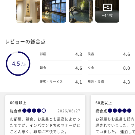
+44枚
レビューの総合点
4.3
4.6
部屋
風呂
4.5
5
/
4.6
0.0
朝食
夕食
4.1
4.3
接客・サービス
施設・設備
60歳以上
60歳以上
総合点
2026/06/27
総合点
お部屋、朝食、お風呂とも最高によかっ
お部屋もお風呂も館内
たですが、インバウンド客のマナーがと
理されていました。サ
ことん悪く、非常に不快でした。
ていました。 連泊し