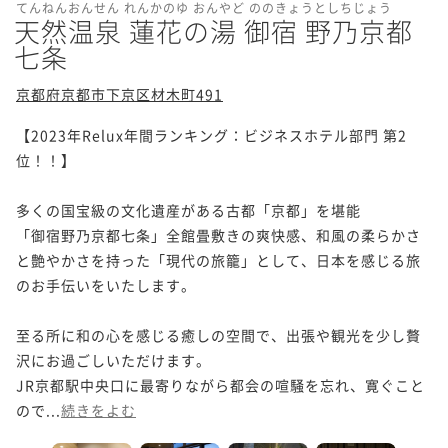
てんねんおんせん れんかのゆ おんやど ののきょうとしちじょう
天然温泉 蓮花の湯 御宿 野乃京都
七条
京都府京都市下京区材木町491
【2023年Relux年間ランキング：ビジネスホテル部門 第2
位！！】

多くの国宝級の文化遺産がある古都「京都」を堪能

「御宿野乃京都七条」全館畳敷きの爽快感、和風の柔らかさ
と艶やかさを持った「現代の旅籠」として、日本を感じる旅
のお手伝いをいたします。

至る所に和の心を感じる癒しの空間で、出張や観光を少し贅
沢にお過ごしいただけます。

JR京都駅中央口に最寄りながら都会の喧騒を忘れ、寛ぐこと
ので...
続きをよむ