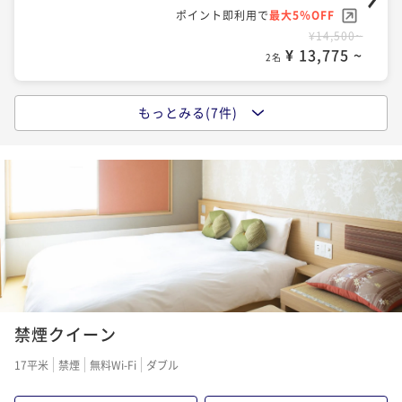
ポイント即利用で
最大5％OFF
¥14,500~
¥ 13,775 ~
2名
もっとみる(7件)
【ロングステイ◆素泊り】15時イン～13時アウトの22
時間ステイプラン
素泊まり
現地決済可
事前決済可
IN 15:00 - 29:00 OUT13:00
ポイント即利用で
最大5％OFF
¥18,500~
¥ 17,575 ~
2名
【ロングステイ◆素泊り】13時イン～11時アウトの22
時間ステイプラン
禁煙クイーン
素泊まり
現地決済可
事前決済可
IN 13:00 - 29:00 OUT11:00
17平米
禁煙
無料Wi-Fi
ダブル
ポイント即利用で
最大5％OFF
¥18,500~