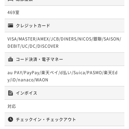
ポイント即利用で
最大5％OFF
¥78,000~
469室
¥ 74,100 ~
2名
クレジットカード
【連泊割◆朝食付】【清掃なし】4連泊以上のwecoプ
VISA/MASTER/AMEX/JCB/DINERS/NICOS/銀聯/SAISON/
ラン＜Wi-Fi＆ランドリー無料＞
DEBIT/UC/DC/DISCOVER
朝食付き
現地決済可
事前決済可
IN 15:00 - 29:00 OUT11:00
コード決済・電子マネー
ポイント即利用で
最大5％OFF
¥102,000~
au PAY/PayPay/楽天ペイ/d払い/Suica/PASMO/楽天Ed
¥ 96,900 ~
2名
y/iD/nanaco/WAON
インボイス
対応
チェックイン・チェックアウト