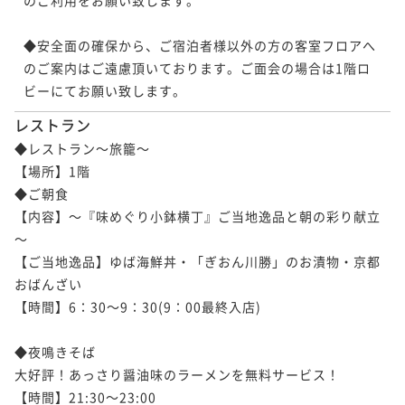
◆安全面の確保から、ご宿泊者様以外の方の客室フロアへ
のご案内はご遠慮頂いております。ご面会の場合は1階ロ
ビーにてお願い致します。
レストラン
◆レストラン～旅籠～

【場所】1階

◆ご朝食

【内容】～『味めぐり小鉢横丁』ご当地逸品と朝の彩り献立
～

【ご当地逸品】ゆば海鮮丼・「ぎおん川勝」のお漬物・京都
おばんざい

【時間】6：30～9：30(9：00最終入店)

◆夜鳴きそば

大好評！あっさり醤油味のラーメンを無料サービス！

【時間】21:30～23:00
