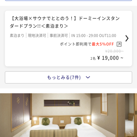
【連泊割◆素泊り】【清掃なし】4連泊以上のwecoプ
【大浴場×サウナでととのう！】ドーミーインスタン
ラン＜Wi-Fi＆ランドリー無料＞
ダードプラン!!＜朝食付＞
【大浴場×サウナでととのう！】ドーミーインスタン
素泊まり
現地決済可
事前決済可
IN 15:00 - 29:00 OUT11:00
朝食付き
現地決済可
事前決済可
IN 15:00 - 29:00 OUT11:00
ダードプラン!!＜素泊まり＞
ポイント即利用で
最大5％OFF
ポイント即利用で
最大5％OFF
¥68,000~
素泊まり
現地決済可
事前決済可
IN 15:00 - 29:00 OUT11:00
¥25,500~
¥ 64,600 ~
2名
¥ 24,225 ~
ポイント即利用で
最大5％OFF
2名
¥20,000~
¥ 19,000 ~
2名
【連泊割◆朝食付】【清掃なし】4連泊以上のwecoプ
【連泊割◆素泊り】【清掃なし】２～３連泊のwecoプ
ラン＜Wi-Fi＆ランドリー無料＞
ラン＜Wi-Fi＆ランドリー無料＞
もっとみる(7件)
【ロングステイ◆素泊り】13時イン～11時アウトの22
朝食付き
現地決済可
事前決済可
IN 15:00 - 29:00 OUT11:00
素泊まり
現地決済可
事前決済可
IN 15:00 - 29:00 OUT11:00
時間ステイプラン
ポイント即利用で
最大5％OFF
ポイント即利用で
最大5％OFF
¥92,000~
素泊まり
現地決済可
事前決済可
IN 13:00 - 29:00 OUT11:00
¥38,200~
¥ 87,400 ~
2名
¥ 36,290 ~
ポイント即利用で
最大5％OFF
2名
¥24,000~
¥ 22,800 ~
2名
【連泊割◆朝食付】【清掃なし】２～３連泊のwecoプ
ラン＜Wi-Fi＆ランドリー無料＞