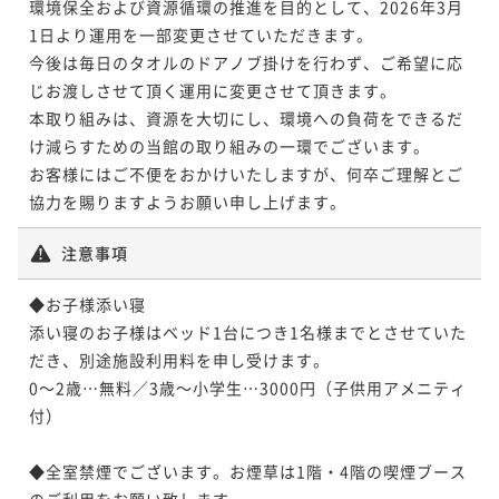
環境保全および資源循環の推進を目的として、2026年3月
1日より運用を一部変更させていただきます。

今後は毎日のタオルのドアノブ掛けを行わず、ご希望に応
じお渡しさせて頂く運用に変更させて頂きます。

本取り組みは、資源を大切にし、環境への負荷をできるだ
け減らすための当館の取り組みの一環でございます。

お客様にはご不便をおかけいたしますが、何卒ご理解とご
協力を賜りますようお願い申し上げます。
注意事項
◆お子様添い寝

添い寝のお子様はベッド1台につき1名様までとさせていた
だき、別途施設利用料を申し受けます。

0～2歳…無料／3歳～小学生…3000円（子供用アメニティ
付）

◆全室禁煙でございます。お煙草は1階・4階の喫煙ブース
のご利用をお願い致します。
