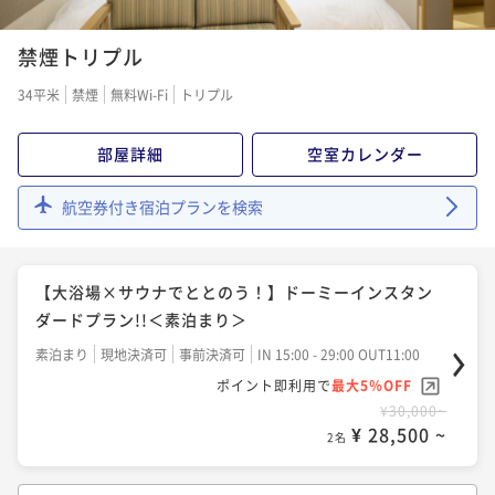
【ロングステイ◆素泊り】15時イン～13時アウトの22
朝食付き
現地決済可
事前決済可
IN 15:00 - 29:00 OUT11:00
時間ステイプラン
禁煙トリプル
ポイント即利用で
最大5％OFF
素泊まり
現地決済可
事前決済可
IN 15:00 - 29:00 OUT13:00
¥50,200~
34平米
禁煙
無料Wi-Fi
トリプル
¥ 47,690 ~
ポイント即利用で
最大5％OFF
2名
¥24,000~
部屋詳細
空室カレンダー
¥ 22,800 ~
2名
【連泊割◆素泊り】【清掃なし】4連泊以上のwecoプ
航空券付き宿泊プランを検索
ラン＜Wi-Fi＆ランドリー無料＞
【大浴場×サウナでととのう！】ドーミーインスタン
素泊まり
現地決済可
事前決済可
IN 15:00 - 29:00 OUT11:00
ダードプラン!!＜朝食付＞
ポイント即利用で
最大5％OFF
【大浴場×サウナでととのう！】ドーミーインスタン
朝食付き
現地決済可
事前決済可
IN 15:00 - 29:00 OUT11:00
¥76,000~
ダードプラン!!＜素泊まり＞
¥ 72,200 ~
ポイント即利用で
最大5％OFF
2名
素泊まり
現地決済可
事前決済可
IN 15:00 - 29:00 OUT11:00
¥26,000~
¥ 24,700 ~
ポイント即利用で
最大5％OFF
2名
【連泊割◆朝食付】【清掃なし】4連泊以上のwecoプ
¥30,000~
¥ 28,500 ~
ラン＜Wi-Fi＆ランドリー無料＞
2名
【連泊割◆素泊り】【清掃なし】２～３連泊のwecoプ
朝食付き
現地決済可
事前決済可
IN 15:00 - 29:00 OUT11:00
ラン＜Wi-Fi＆ランドリー無料＞