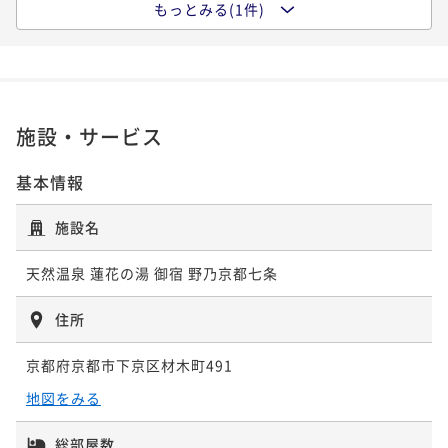
もっとみる(1件)
ポイント即利用で
最大5％OFF
【大浴場×サウナでととのう！】ドーミーインスタン
素泊まり
現地決済可
事前決済可
IN 15:00 - 29:00 OUT11:00
¥100,000~
ダードプラン!!＜朝食付＞
¥ 95,000 ~
ポイント即利用で
最大5％OFF
2名
朝食付き
現地決済可
事前決済可
IN 15:00 - 29:00 OUT11:00
¥39,200~
¥ 37,240 ~
ポイント即利用で
最大5％OFF
2名
¥36,000~
施設・サービス
¥ 34,200 ~
2名
【連泊割◆朝食付】【清掃なし】２～３連泊のwecoプ
基本情報
ラン＜Wi-Fi＆ランドリー無料＞
施設名
朝食付き
現地決済可
事前決済可
IN 15:00 - 29:00 OUT11:00
ポイント即利用で
最大5％OFF
天然温泉 蓮花の湯 御宿 野乃京都七条
¥51,200~
¥ 48,640 ~
2名
住所
京都府京都市下京区材木町491
【連泊割◆素泊り】【清掃なし】4連泊以上のwecoプ
地図をみる
ラン＜Wi-Fi＆ランドリー無料＞
素泊まり
現地決済可
事前決済可
IN 15:00 - 29:00 OUT11:00
総部屋数