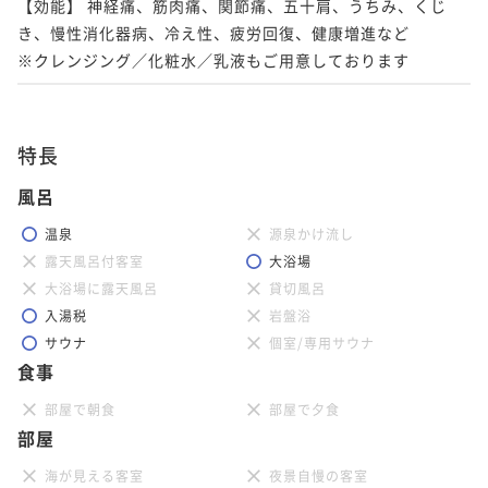
【効能】 神経痛、筋肉痛、関節痛、五十肩、うちみ、くじ
き、慢性消化器病、冷え性、疲労回復、健康増進など

※クレンジング／化粧水／乳液もご用意しております
特長
風呂
温泉
源泉かけ流し
露天風呂付客室
大浴場
大浴場に露天風呂
貸切風呂
入湯税
岩盤浴
サウナ
個室/専用サウナ
食事
部屋で朝食
部屋で夕食
部屋
海が見える客室
夜景自慢の客室