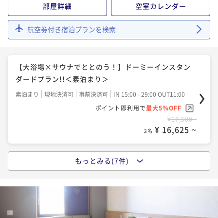
部屋詳細
空室カレンダー
¥ 17,575 ~
2名
航空券付き宿泊プランを検索
【大浴場×サウナでととのう！】ドーミーインスタン
ダードプラン!!＜朝食付＞
【大浴場×サウナでととのう！】ドーミーインスタン
朝食付き
現地決済可
事前決済可
IN 15:00 - 29:00 OUT11:00
ダードプラン!!＜素泊まり＞
ポイント即利用で
最大5％OFF
素泊まり
現地決済可
事前決済可
IN 15:00 - 29:00 OUT11:00
¥20,500~
¥ 19,475 ~
ポイント即利用で
最大5％OFF
2名
¥17,500~
¥ 16,625 ~
2名
【連泊割◆素泊り】【清掃なし】２～３連泊のwecoプ
ラン＜Wi-Fi＆ランドリー無料＞
もっとみる(7件)
【ロングステイ◆素泊り】15時イン～13時アウトの22
素泊まり
現地決済可
事前決済可
IN 15:00 - 29:00 OUT11:00
時間ステイプラン
ポイント即利用で
最大5％OFF
素泊まり
現地決済可
事前決済可
IN 15:00 - 29:00 OUT13:00
¥28,200~
¥ 26,790 ~
ポイント即利用で
最大5％OFF
2名
¥21,500~