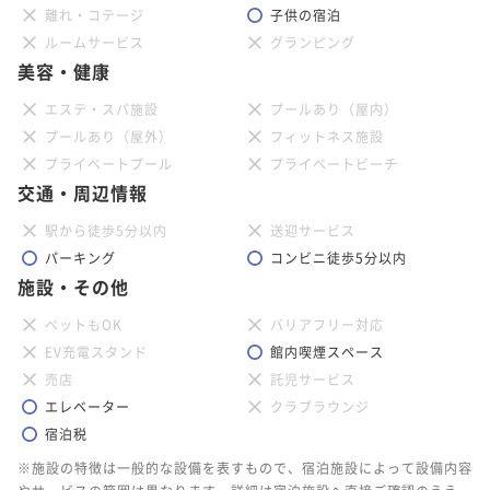
離れ・コテージ
子供の宿泊
ルームサービス
グランピング
美容・健康
エステ・スパ施設
プールあり（屋内）
プールあり（屋外）
フィットネス施設
プライベートプール
プライベートビーチ
交通・周辺情報
駅から徒歩5分以内
送迎サービス
パーキング
コンビニ徒歩5分以内
施設・その他
ペットもOK
バリアフリー対応
EV充電スタンド
館内喫煙スペース
売店
託児サービス
エレベーター
クラブラウンジ
宿泊税
※施設の特徴は一般的な設備を表すもので、宿泊施設によって設備内容