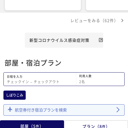
レビューをみる（62件）
新型コロナウイルス感染症対策
部屋・宿泊プラン
利用人数
日程を入力
2
名
チェックイン
−
チェックアウト
しぼりこみ
航空券付き宿泊プランを検索
部屋
（
5
）
プラン
（
8
）
件
件