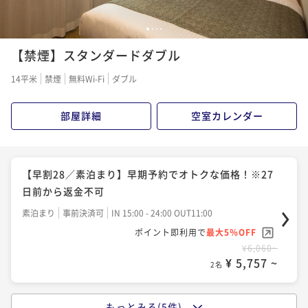
1
2
3
4
【禁煙】スタンダードダブル
14平米
禁煙
無料Wi-Fi
ダブル
部屋詳細
空室カレンダー
【早割28／素泊まり】早期予約でオトクな価格！※27
日前から返金不可
素泊まり
事前決済可
IN 15:00 - 24:00 OUT11:00
ポイント即利用で
最大5％OFF
¥6,060~
¥ 5,757 ~
2名
もっとみる(5件)