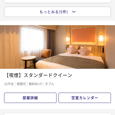
スタンダードプラン(朝食付)
もっとみる(5件)
スタンダードプラン
朝食付き
現地決済可
事前決済可
IN 15:00 - 24:00 OUT11:00
ポイント即利用で
最大5％OFF
素泊まり
現地決済可
事前決済可
IN 15:00 - 24:00 OUT11:00
¥11,800~
ポイント即利用で
最大5％OFF
¥ 11,210 ~
2名
¥6,620~
¥ 6,289 ~
2名
●スタンダードプラン(朝食付)
【早割28／朝食付き】早期予約でオトクな価格！※27
朝食付き
現地決済可
事前決済可
IN 15:00 - 24:00 OUT11:00
日前から返金不可
1
2
3
4
ポイント即利用で
最大5％OFF
¥11,800~
【喫煙】スタンダードクイーン
朝食付き
事前決済可
IN 15:00 - 24:00 OUT11:00
¥ 11,210 ~
2名
ポイント即利用で
最大5％OFF
16平米
喫煙可
無料Wi-Fi
ダブル
¥10,620~
¥ 10,089 ~
2名
部屋詳細
空室カレンダー
【早割28／朝食付き】●早期予約でオトクな価格！※2