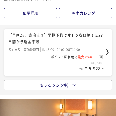
¥10,420~
¥ 9,899 ~
2名
部屋詳細
空室カレンダー
【早割28／朝食付き】早期予約でオトクな価格！※27
日前から返金不可
【早割28／素泊まり】早期予約でオトクな価格！※27
日前から返金不可
朝食付き
事前決済可
IN 15:00 - 24:00 OUT11:00
ポイント即利用で
最大5％OFF
素泊まり
事前決済可
IN 15:00 - 24:00 OUT11:00
¥10,420~
ポイント即利用で
最大5％OFF
¥ 9,899 ~
2名
¥6,240~
¥ 5,928 ~
2名
●スタンダードプラン(朝食付)
もっとみる(5件)
スタンダードプラン
朝食付き
現地決済可
事前決済可
IN 15:00 - 24:00 OUT11:00
ポイント即利用で
最大5％OFF
素泊まり
現地決済可
事前決済可
IN 15:00 - 24:00 OUT11:00
¥11,580~
ポイント即利用で
最大5％OFF
¥ 11,001 ~
2名
¥6,620~
¥ 6,289 ~
2名