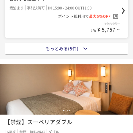
ポイント即利用で
最大5％OFF
素泊まり
事前決済可
IN 15:00 - 24:00 OUT11:00
¥10,420~
ポイント即利用で
最大5％OFF
¥ 9,899 ~
2名
¥6,060~
¥ 5,757 ~
2名
スタンダードプラン(朝食付)
もっとみる(5件)
スタンダードプラン
朝食付き
現地決済可
事前決済可
IN 15:00 - 24:00 OUT11:00
ポイント即利用で
最大5％OFF
素泊まり
現地決済可
事前決済可
IN 15:00 - 24:00 OUT11:00
¥11,580~
ポイント即利用で
最大5％OFF
¥ 11,001 ~
2名
¥6,520~
¥ 6,194 ~
2名
●スタンダードプラン(朝食付)
【早割28／朝食付き】●早期予約でオトクな価格！※2
朝食付き
現地決済可
事前決済可
IN 15:00 - 24:00 OUT11:00
7日前から返金不可
1
2
3
4
ポイント即利用で
最大5％OFF
¥11,580~
【禁煙】スーペリアダブル
朝食付き
事前決済可
IN 15:00 - 24:00 OUT11:00
¥ 11,001 ~
2名
ポイント即利用で
最大5％OFF
16平米
禁煙
無料Wi-Fi
ダブル