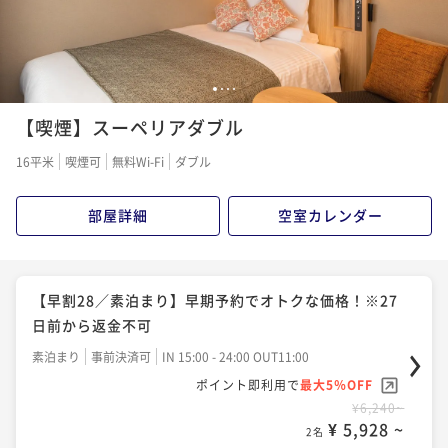
スタンダードプラン(朝食付)
【早割28／朝食付き】●早期予約でオトクな価格！※2
朝食付き
現地決済可
事前決済可
IN 15:00 - 24:00 OUT11:00
7日前から返金不可
1
2
3
4
ポイント即利用で
最大5％OFF
¥11,580~
【喫煙】スーペリアダブル
朝食付き
事前決済可
IN 15:00 - 24:00 OUT11:00
¥ 11,001 ~
2名
ポイント即利用で
最大5％OFF
16平米
喫煙可
無料Wi-Fi
ダブル
¥10,620~
¥ 10,089 ~
2名
部屋詳細
空室カレンダー
【早割28／朝食付き】早期予約でオトクな価格！※27
日前から返金不可
【早割28／素泊まり】早期予約でオトクな価格！※27
日前から返金不可
朝食付き
事前決済可
IN 15:00 - 24:00 OUT11:00
ポイント即利用で
最大5％OFF
素泊まり
事前決済可
IN 15:00 - 24:00 OUT11:00
¥10,620~
ポイント即利用で
最大5％OFF
¥ 10,089 ~
2名
¥6,240~
¥ 5,928 ~
2名