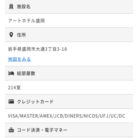
朝食付き
事前決済可
IN 15:00 - 24:00 OUT11:00
¥ 11,210 ~
施設名
2名
ポイント即利用で
最大5％OFF
¥10,900~
アートホテル盛岡
¥ 10,355 ~
2名
住所
【早割28／朝食付き】早期予約でオトクな価格！※27
岩手県盛岡市大通3丁目3-18
日前から返金不可
地図をみる
朝食付き
事前決済可
IN 15:00 - 24:00 OUT11:00
ポイント即利用で
最大5％OFF
総部屋数
¥10,900~
¥ 10,355 ~
214室
2名
クレジットカード
●スタンダードプラン(朝食付)
VISA/MASTER/AMEX/JCB/DINERS/NICOS/UFJ/UC/DC
朝食付き
現地決済可
事前決済可
IN 15:00 - 24:00 OUT11:00
ポイント即利用で
最大5％OFF
コード決済・電子マネー
¥12,100~