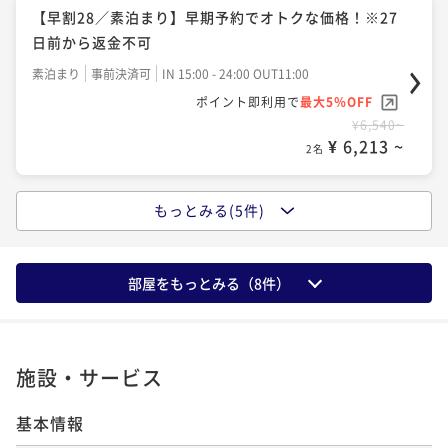
7日前から返金不可
【早割28／素泊まり】早期予約でオトクな価格！※27
日前から返金不可
朝食付き
事前決済可
IN 15:00 - 24:00 OUT11:00
ポイント即利用で
最大5％OFF
素泊まり
事前決済可
IN 15:00 - 24:00 OUT11:00
¥10,620~
ポイント即利用で
最大5％OFF
¥ 10,089 ~
2名
¥6,540~
¥ 6,213 ~
2名
スタンダードプラン(朝食付)
もっとみる(5件)
スタンダードプラン
朝食付き
現地決済可
事前決済可
IN 15:00 - 24:00 OUT11:00
ポイント即利用で
最大5％OFF
素泊まり
現地決済可
事前決済可
IN 15:00 - 24:00 OUT11:00
¥11,800~
ポイント即利用で
最大5％OFF
部屋をもっとみる（
8
件）
¥ 11,210 ~
2名
¥6,940~
¥ 6,593 ~
2名
●スタンダードプラン(朝食付)
施設・サービス
【早割28／朝食付き】●早期予約でオトクな価格！※2
朝食付き
現地決済可
事前決済可
IN 15:00 - 24:00 OUT11:00
基本情報
7日前から返金不可
ポイント即利用で
最大5％OFF
¥11,800~