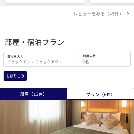
持ち良く過ごさせていただきました。
レビューをみる（45件）
部屋・宿泊プラン
利用人数
日程を入力
2
名
チェックイン
−
チェックアウト
しぼりこみ
部屋
（
13
）
プラン
（
6
）
件
件