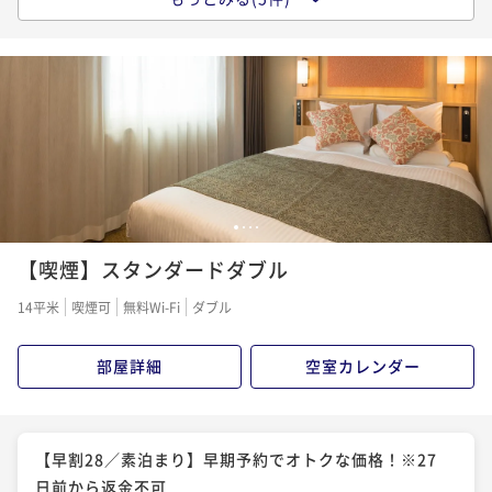
スタンダードプラン
素泊まり
現地決済可
事前決済可
IN 15:00 - 24:00 OUT11:00
ポイント即利用で
最大5％OFF
¥6,520~
¥ 6,194 ~
2名
【早割28／朝食付き】●早期予約でオトクな価格！※2
7日前から返金不可
1
2
3
4
【喫煙】スタンダードダブル
朝食付き
事前決済可
IN 15:00 - 24:00 OUT11:00
ポイント即利用で
最大5％OFF
14平米
喫煙可
無料Wi-Fi
ダブル
¥10,420~
¥ 9,899 ~
2名
部屋詳細
空室カレンダー
【早割28／朝食付き】早期予約でオトクな価格！※27
日前から返金不可
【早割28／素泊まり】早期予約でオトクな価格！※27
日前から返金不可
朝食付き
事前決済可
IN 15:00 - 24:00 OUT11:00