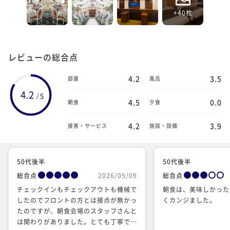
+40枚
レビューの総合点
4.2
3.5
部屋
風呂
4.2
5
/
4.5
0.0
朝食
夕食
4.2
3.9
接客・サービス
施設・設備
50代後半
50代後半
総合点
2026/05/09
総合点
チェックインもチェックアウトも機械で
朝食は、美味しかった
したのでフロントの方とは接点が無かっ
くカンジました。
たのですが、朝食会場のスタッフさんと
は関わりがありました。とても丁寧で気