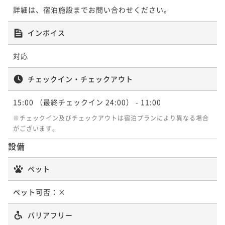
¥ 11,495 ~
2名
詳細は、宿泊施設までお問い合わせください。
インボイス
スタンダードプラン(朝食付)
対応
朝食付き
現地決済可
事前決済可
IN 15:00 - 24:00 OUT11:00
ポイント即利用で
最大5％OFF
チェックイン・チェックアウト
¥12,100~
¥ 11,495 ~
2名
15:00
（最終チェックイン 24:00）
- 11:00
※チェックイン及びチェックアウトは宿泊プランにより異なる場合
がございます。
設備
ペット
ペット可否：
×
バリアフリー