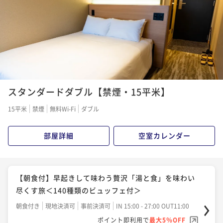
スタンダードダブル【禁煙・15平米】
15平米
禁煙
無料Wi-Fi
ダブル
部屋詳細
空室カレンダー
【朝食付】早起きして味わう贅沢「湯と食」を味わい
尽くす旅＜140種類のビュッフェ付＞
朝食付き
現地決済可
事前決済可
IN 15:00 - 27:00 OUT11:00
ポイント即利用で
最大5％OFF