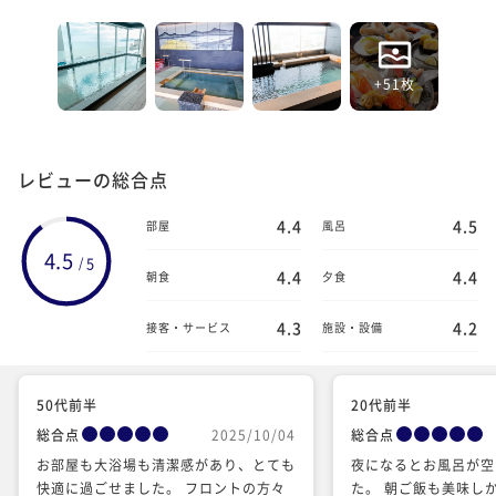
+51枚
レビューの総合点
4.4
4.5
部屋
風呂
4.5
5
/
4.4
4.4
朝食
夕食
4.3
4.2
接客・サービス
施設・設備
50代前半
20代前半
総合点
2025/10/04
総合点
お部屋も大浴場も清潔感があり、とても
夜になるとお風呂が空
快適に過ごせました。 フロントの方々
た。 朝ご飯も美味し