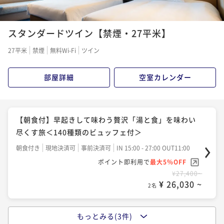
【夕食付】豪快な漁師飯を堪能＆解放感あふれる格別
インフィニティ露天風呂＜夕食付きプラン＞
スタンダードツイン【禁煙・27平米】
夕食付き
現地決済可
事前決済可
IN 15:00 - 27:00 OUT11:00
27平米
禁煙
無料Wi-Fi
ツイン
ポイント即利用で
最大5％OFF
¥31,200~
部屋詳細
空室カレンダー
¥ 29,640 ~
2名
【2食付】豪快に繊細な「地の魚、旬の魚」を味わい尽
【朝食付】早起きして味わう贅沢「湯と食」を味わい
くす宿＜朝夕食付きプラン＞
尽くす旅＜140種類のビュッフェ付＞
二食付き
現地決済可
事前決済可
IN 15:00 - 27:00 OUT11:00
朝食付き
現地決済可
事前決済可
IN 15:00 - 27:00 OUT11:00
ポイント即利用で
最大5％OFF
ポイント即利用で
最大5％OFF
¥36,200~
¥27,400~
¥ 34,390 ~
2名
¥ 26,030 ~
2名
もっとみる(3件)
＜早割30＞30日前までの予約でお得に「北海道最大級