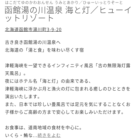
はこだてゆのかわおんせん うみとあかり／ひゅーいっとりぞーと
函館湯の川温泉 海と灯／ヒューイ
ットリゾート
北海道函館市湯川町3-9-20
古き良き函館湯の川温泉へ

北海道の「湯と食」を味わい尽くす宿

津軽海峡を一望できるインフィニティ風呂「古の無限海灯露
天風呂」。

夜にはホテル名「海と灯」の由来である、

津軽海峡に浮かぶ月と漁火の灯に包まれる癒しのひとときを
演出いたします。

また、日本では珍しい畳風呂では足元を気にすることなくお
子様からご高齢の方まで安心してお楽しみいただけます。

お食事は、道南地域の食材を中心に。

いくら・鮪な...
続きをよむ