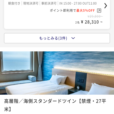
二食付き
現地決済可
事前決済可
IN 15:00 - 27:00 OUT11:00
朝食付き
現地決済可
事前決済可
IN 15:00 - 27:00 OUT11:00
ポイント即利用で
最大5％OFF
ポイント即利用で
最大5％OFF
¥36,200~
¥29,800~
¥ 34,390 ~
2名
¥ 28,310 ~
2名
もっとみる(3件)
＜早割30＞30日前までの予約でお得に「北海道最大級
ビュッフェ」を味わう旅【朝夕食付きプラン】
二食付き
現地決済可
事前決済可
IN 15:00 - 27:00 OUT11:00
ポイント即利用で
最大5％OFF
¥32,810~
¥ 31,169 ~
2名
【夕食付】豪快な漁師飯を堪能＆解放感あふれる格別
1
2
インフィニティ露天風呂＜夕食付きプラン＞
高層階／海側スタンダードツイン【禁煙・27平
夕食付き
現地決済可
事前決済可
IN 15:00 - 27:00 OUT11:00
米】
ポイント即利用で
最大5％OFF