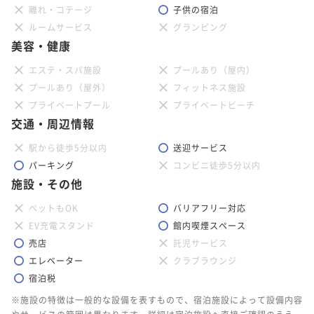
離れ・コテージ
子供の宿泊
ルームサービス
グランピング
美容・健康
エステ・スパ施設
プールあり（屋内）
プールあり（屋外）
フィットネス施設
プライベートプール
プライベートビーチ
交通・周辺情報
駅から徒歩5分以内
送迎サービス
パーキング
コンビニ徒歩5分以内
施設・その他
ペットもOK
バリアフリー対応
EV充電スタンド
館内喫煙スペース
売店
託児サービス
エレベーター
クラブラウンジ
宿泊税
※施設の特徴は一般的な設備を表すもので、宿泊施設によって設備内容