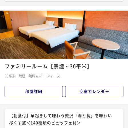
ビュッフェ」を味わう旅【朝夕食付きプラン】
二食付き
現地決済可
事前決済可
IN 15:00 - 27:00 OUT11:00
ポイント即利用で
最大5％OFF
¥30,770~
¥ 29,231 ~
2名
【夕食付】豪快な漁師飯を堪能＆解放感あふれる格別
1
2
インフィニティ露天風呂＜夕食付きプラン＞
ファミリールーム【禁煙・36平米】
夕食付き
現地決済可
事前決済可
IN 15:00 - 27:00 OUT11:00
36平米
禁煙
無料Wi-Fi
フォース
ポイント即利用で
最大5％OFF
¥31,200~
部屋詳細
空室カレンダー
¥ 29,640 ~
2名
【2食付】豪快に繊細な「地の魚、旬の魚」を味わい尽
【朝食付】早起きして味わう贅沢「湯と食」を味わい
くす宿＜朝夕食付きプラン＞
尽くす旅＜140種類のビュッフェ付＞