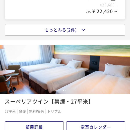
¥23,600~
¥ 22,420 ~
2名
もっとみる(2件)
【夕食付】豪快な漁師飯を堪能＆解放感あふれる格別
インフィニティ露天風呂＜夕食付きプラン＞
夕食付き
現地決済可
事前決済可
IN 15:00 - 27:00 OUT11:00
ポイント即利用で
最大5％OFF
¥27,400~
¥ 26,030 ~
2名
【2食付】豪快に繊細な「地の魚、旬の魚」を味わい尽
1
2
3
くす宿＜朝夕食付きプラン＞
スーペリアツイン【禁煙・27平米】
二食付き
現地決済可
事前決済可
IN 15:00 - 27:00 OUT11:00
27平米
禁煙
無料Wi-Fi
トリプル
ポイント即利用で
最大5％OFF
¥32,400~
部屋詳細
空室カレンダー
¥ 30,780 ~
2名