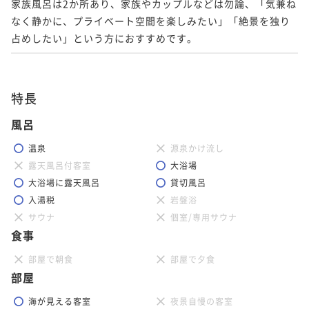
家族風呂は2か所あり、家族やカップルなどは勿論、「気兼ね
なく静かに、プライベート空間を楽しみたい」「絶景を独り
特長
風呂
温泉
源泉かけ流し
露天風呂付客室
大浴場
大浴場に露天風呂
貸切風呂
入湯税
岩盤浴
サウナ
個室/専用サウナ
食事
部屋で朝食
部屋で夕食
部屋
海が見える客室
夜景自慢の客室