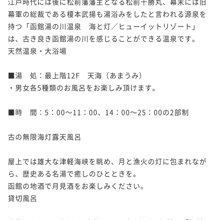
江戸時代には後に松前藩藩主となる松前千勝丸、幕末には旧
幕軍の総裁である榎本武揚も湯浴みをしたと言われる源泉を
持つ「函館湯の川温泉　海と灯／ヒューイットリゾート」
は、古き良き函館湯の川を感じることができる温泉です。

天然温泉・大浴場

■湯　処：最上階12F　天海（あまうみ）

・男女各5種類のお風呂をお楽しみ頂けます。

■時　間：5：00～11：00、14：00～25：00の2部制

古の無限海灯露天風呂

屋上では雄大な津軽海峡を眺め、月と漁火の灯に包まれなが
ら、歴史ある名湯で癒しのひとときを。

函館の地酒で月見酒をお楽しみください。

貸切風呂
