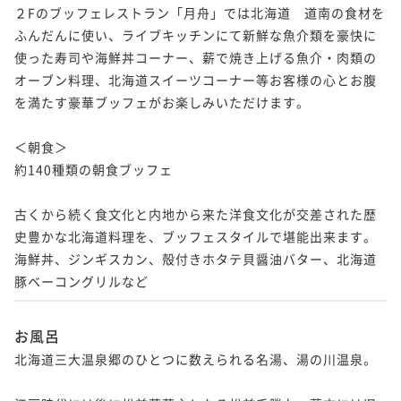
２Fのブッフェレストラン「月舟」では北海道　道南の食材を
ふんだんに使い、ライブキッチンにて新鮮な魚介類を豪快に
使った寿司や海鮮丼コーナー、薪で焼き上げる魚介・肉類の
オーブン料理、北海道スイーツコーナー等お客様の心とお腹
を満たす豪華ブッフェがお楽しみいただけます。

＜朝食＞

約140種類の朝食ブッフェ

古くから続く食文化と内地から来た洋食文化が交差された歴
史豊かな北海道料理を、ブッフェスタイルで堪能出来ます。

海鮮丼、ジンギスカン、殻付きホタテ貝醤油バター、北海道
豚ベーコングリルなど
お風呂
北海道三大温泉郷のひとつに数えられる名湯、湯の川温泉。
