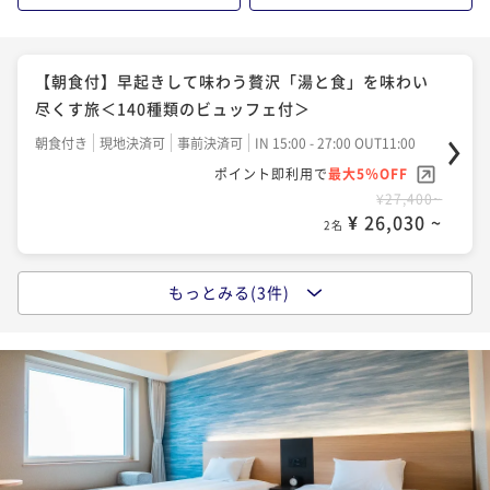
【朝食付】早起きして味わう贅沢「湯と食」を味わい
尽くす旅＜140種類のビュッフェ付＞
朝食付き
現地決済可
事前決済可
IN 15:00 - 27:00 OUT11:00
ポイント即利用で
最大5％OFF
¥27,400~
¥ 26,030 ~
2名
もっとみる(3件)
＜早割30＞30日前までの予約でお得に「北海道最大級
ビュッフェ」を味わう旅【朝夕食付きプラン】
二食付き
現地決済可
事前決済可
IN 15:00 - 27:00 OUT11:00
ポイント即利用で
最大5％OFF
¥30,770~
¥ 29,231 ~
2名