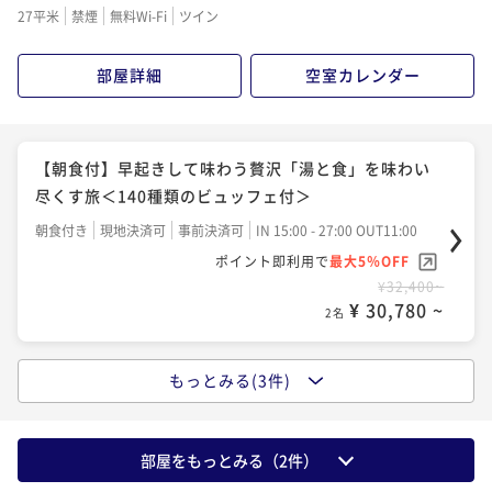
27平米
禁煙
無料Wi-Fi
ツイン
¥33,600~
¥ 31,920 ~
2名
部屋詳細
空室カレンダー
【2食付】豪快に繊細な「地の魚、旬の魚」を味わい尽
くす宿＜朝夕食付きプラン＞
【朝食付】早起きして味わう贅沢「湯と食」を味わい
二食付き
現地決済可
事前決済可
IN 15:00 - 27:00 OUT11:00
尽くす旅＜140種類のビュッフェ付＞
ポイント即利用で
最大5％OFF
朝食付き
現地決済可
事前決済可
IN 15:00 - 27:00 OUT11:00
¥38,600~
ポイント即利用で
最大5％OFF
¥ 36,670 ~
2名
¥32,400~
¥ 30,780 ~
2名
もっとみる(3件)
＜早割30＞30日前までの予約でお得に「北海道最大級
ビュッフェ」を味わう旅【朝夕食付きプラン】
二食付き
現地決済可
事前決済可
IN 15:00 - 27:00 OUT11:00
部屋をもっとみる（
2
件）
ポイント即利用で
最大5％OFF