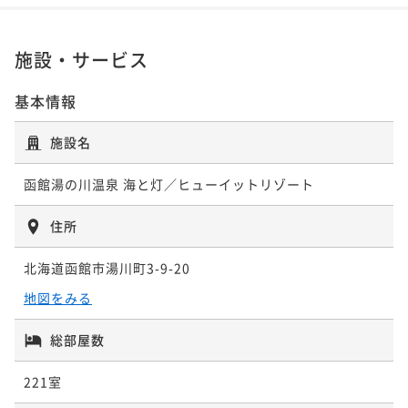
¥35,020~
¥ 33,269 ~
2名
施設・サービス
基本情報
【夕食付】豪快な漁師飯を堪能＆解放感あふれる格別
インフィニティ露天風呂＜夕食付きプラン＞
施設名
夕食付き
現地決済可
事前決済可
IN 15:00 - 27:00 OUT11:00
ポイント即利用で
最大5％OFF
函館湯の川温泉 海と灯／ヒューイットリゾート
¥36,200~
¥ 34,390 ~
2名
住所
北海道函館市湯川町3-9-20
【2食付】豪快に繊細な「地の魚、旬の魚」を味わい尽
地図をみる
くす宿＜朝夕食付きプラン＞
二食付き
現地決済可
事前決済可
IN 15:00 - 27:00 OUT11:00
総部屋数
ポイント即利用で
最大5％OFF
221室
¥41,200~
¥ 39,140 ~
2名