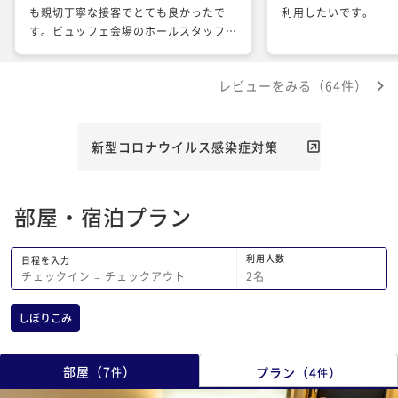
も親切丁寧な接客でとても良かったで
利用したいです。
す。ビュッフェ会場のホールスタッフさ
の方々もお皿を下げる時も笑顔でとても
好感が持てました。 函館を旅行すると
レビューをみる（64件）
きにはまた宿泊したいと思います。 あ
りがとうございました！
新型コロナウイルス感染症対策
部屋・宿泊プラン
利用人数
日程を入力
2
名
チェックイン
−
チェックアウト
しぼりこみ
部屋
（
7
）
プラン
（
4
）
件
件