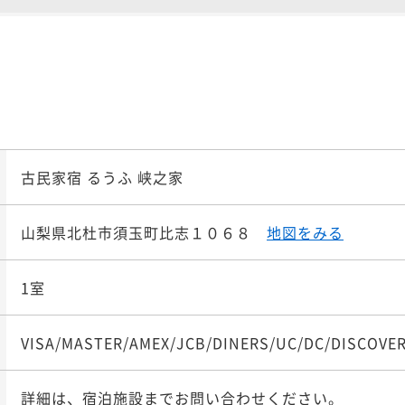
ポイント即利用で
最大5％
能する特選囲炉裏会席
¥10
¥ 104,2
大人2名
古民家宿 るうふ 峡之家
山梨県北杜市須玉町比志１０６８
地図をみる
1室
VISA/MASTER/AMEX/JCB/DINERS/UC/DC/DISCOVE
詳細は、宿泊施設までお問い合わせください。