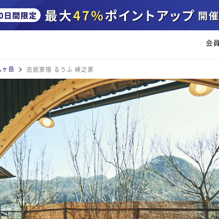
会
八ヶ岳
古民家宿 るうふ 峡之家