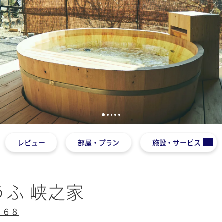
1
2
3
4
5
レビュー
部屋・プラン
施設・サービス
うふ 峡之家
０６８