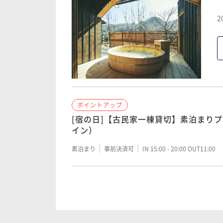
2
ポイントアップ
[宿の日]【古民家一棟貸切】素泊まり
イン）
素泊まり
事前決済可
IN 15:00 - 20:00 OUT11:00
ポイントアップ
[宿の日]【夕朝食セルフ】山梨の旬を
き