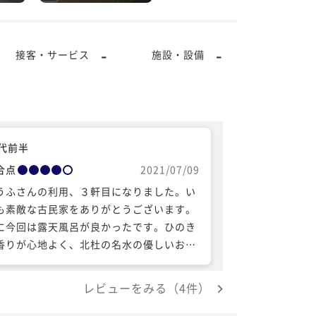
-
-
接客・サービス
施設・設備
0代前半
合点
2021/07/09
うふさんの利用、３軒目になりました。い
も素敵な古民家をありがとうございます。
に今回は露天風呂が良かったです。ひのき
香りが心地よく、北杜の名水の優しいお湯
温泉のようにすべすべして、４回も入って
まいました！ ちょうど、ツバメが雛に餌を
レビューをみる（4件）
げる光景も楽しめましたし、夜はホタルも
ることができました！ 何気に置いてあった