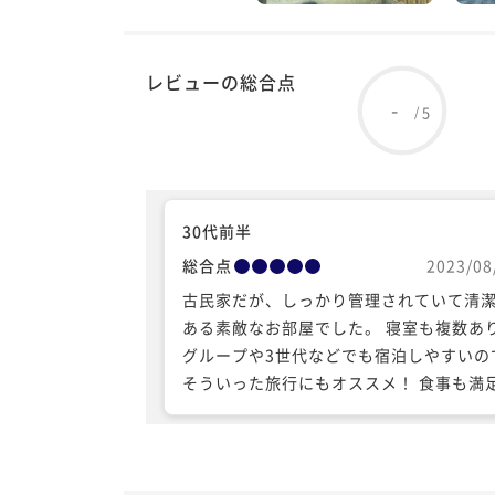
レビューの総合点
-
5
/
30代前半
総合点
2023/08
古民家だが、しっかり管理されていて清
ある素敵なお部屋でした。 寝室も複数あ
グループや3世代などでも宿泊しやすいの
そういった旅行にもオススメ！ 食事も満
が、メインのお肉にインパクトがあれば
です！ 何よりスタッフさんの気遣い接客
において完璧でした！ このご縁を大切に
また伺ってまた接客していただきたいで