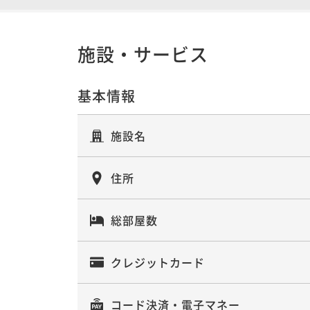
二食付き
事前決済可
IN 15:00 - 20:00 OUT11:00
施設・サービス
【夕朝食フルサービス】旬の味覚を堪
基本情報
二食付き
事前決済可
IN 15:00 - 19:00 OUT11:00
施設名
住所
総部屋数
クレジットカード
コード決済・電子マネー