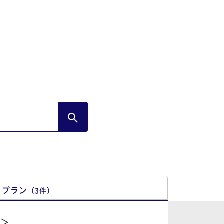
コードも堪能できましたし、夜の焚き火は
つも最高でした！ また来たいと思います！
プラン
（
3
件
）
煙＞