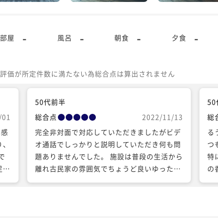
-
-
-
-
部屋
風呂
朝食
夕食
評価が所定件数に満たない為総合点は算出されません
50代前半
5
/01
総合点
2022/11/13
総
潔感
完全非対面で対応していただきましたがビデ
る
り、
オ通話でしっかりと説明していただき何も問
つ
で
題ありませんでした。 施設は普段の生活から
特
足だ
離れ古民家の雰囲気でちょうど良いゆったり
の
完璧
感で過ごせとても満足な時間でした。 隣の蔵
が
全て
でカラオケもでき子供達もとても楽しく過ご
し
絶対
せたと思います。 また利用できればと思って
あ
す。
います。
見