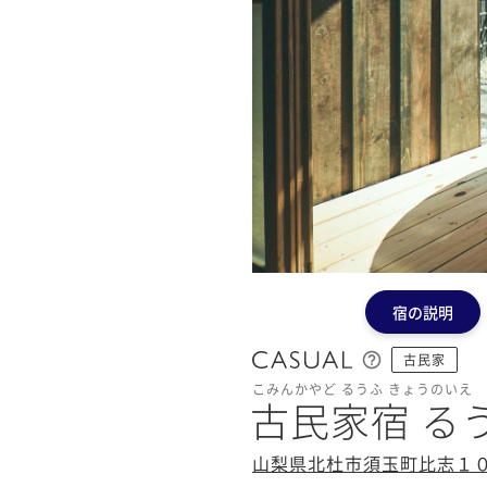
宿の説明
古民家
こみんかやど るうふ きょうのいえ
古民家宿 る
山梨県北杜市須玉町比志１