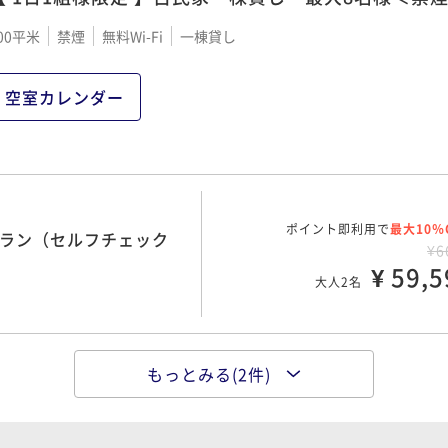
00平米
禁煙
無料Wi-Fi
一棟貸し
空室カレンダー
ポイント即利用で
最大10％
プラン（セルフチェック
¥6
¥ 59,5
大人2名
もっとみる(2件)
ポイント即利用で
最大10％
炭火で味わう囲炉裏串焼
¥8
¥ 76,0
大人2名