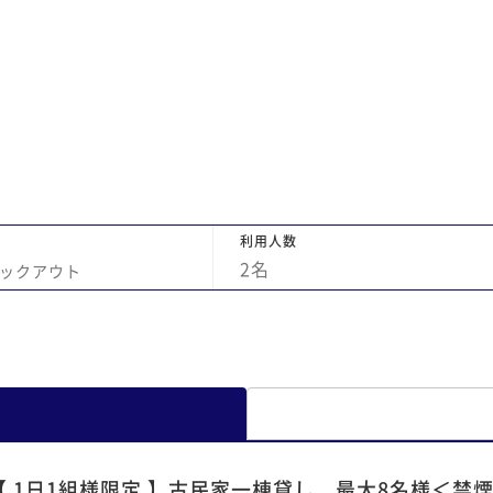
レ
い
利用人数
2
名
ックアウト
【 1日1組様限定 】古民家一棟貸し 最大8名様＜禁