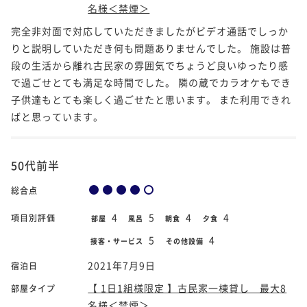
名様＜禁煙＞
完全非対面で対応していただきましたがビデオ通話でしっか
りと説明していただき何も問題ありませんでした。 施設は普
段の生活から離れ古民家の雰囲気でちょうど良いゆったり感
で過ごせとても満足な時間でした。 隣の蔵でカラオケもでき
子供達もとても楽しく過ごせたと思います。 また利用できれ
ばと思っています。
50代前半
総合点
4
5
4
4
項目別評価
部屋
風呂
朝食
夕食
5
4
接客・サービス
その他設備
2021年7月9日
宿泊日
【 1日1組様限定 】古民家一棟貸し 最大8
部屋タイプ
名様＜禁煙＞