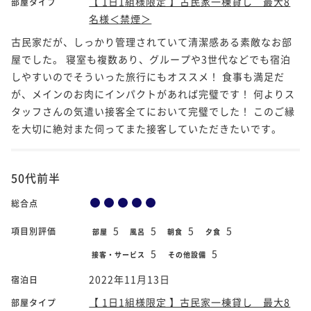
【 1日1組様限定 】古民家一棟貸し 最大8
部屋タイプ
名様＜禁煙＞
古民家だが、しっかり管理されていて清潔感ある素敵なお部
屋でした。 寝室も複数あり、グループや3世代などでも宿泊
しやすいのでそういった旅行にもオススメ！ 食事も満足だ
が、メインのお肉にインパクトがあれば完璧です！ 何よりス
タッフさんの気遣い接客全てにおいて完璧でした！ このご縁
を大切に絶対また伺ってまた接客していただきたいです。
50代前半
総合点
5
5
5
5
項目別評価
部屋
風呂
朝食
夕食
5
5
接客・サービス
その他設備
2022年11月13日
宿泊日
【 1日1組様限定 】古民家一棟貸し 最大8
部屋タイプ