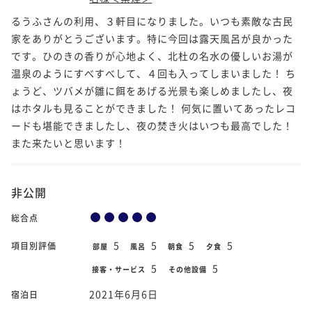
るうふさんの利用、３軒目になりました。いつも素敵な古民
家をありがとうございます。特に今回は露天風呂が良かった
です。ひのきの香りが心地よく、北杜の名水の優しいお湯が
温泉のようにすべすべして、４回も入ってしまいました！ ち
ょうど、ツバメが雛に餌をあげる光景も楽しめましたし、夜
はホタルも見ることができました！ 何気に置いてあったレコ
ードも堪能できましたし、夜の焚き火はいつも最高でした！
また来たいと思います！
非公開
総合点
5
5
5
5
項目別評価
部屋
風呂
朝食
夕食
5
5
接客・サービス
その他設備
2021年6月6日
宿泊日