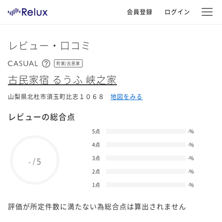
会員登録
ログイン
レビュー・口コミ
町家/古民家
古民家宿 るうふ 峡之家
山梨県北杜市須玉町比志１０６８
地図をみる
レビューの総合点
5点
-
%
4点
-
%
3点
-
%
5
/
-
2点
-
%
1点
-
%
評価が所定件数に満たない為総合点は算出されません