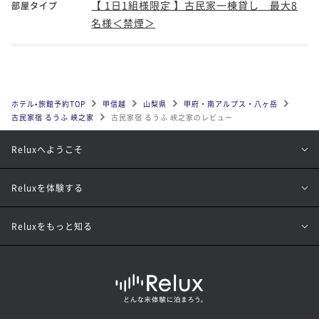
【 1日1組様限定 】古民家一棟貸し 最大8
部屋タイプ
名様＜禁煙＞
ホテル•旅館予約TOP
甲信越
山梨県
甲府・南アルプス・八ヶ岳
古民家宿 るうふ 峡之家
古民家宿 るうふ 峡之家のレビュー
Reluxへようこそ
Reluxを体験する
Reluxをもっと知る