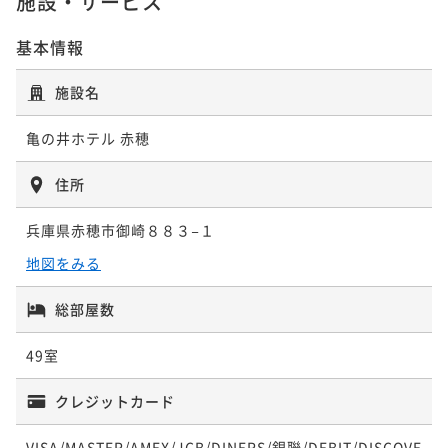
施設・サービス
基本情報
2025年7月19日リニューアルオープン！【特別会席】
食材にこだわり贅を尽くした特別会席
施設名
二食付き
現地決済可
事前決済可
IN 15:00 - 19:00 OUT10:00
ポイント即利用で
最大5％OFF
亀の井ホテル 赤穂
¥46,894~
¥ 44,549 ~
2名
住所
兵庫県赤穂市御崎８８３−１
地図をみる
総部屋数
49室
クレジットカード
VISA/MASTER/AMEX/JCB/DINERS/銀聯/DEBIT/DISCOVE