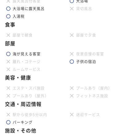
露天風呂付客室
大浴場
大浴場に露天風呂
貸切風呂
入湯税
食事
部屋で朝食
部屋で夕食
部屋
海が見える客室
夜景自慢の客室
離れ・コテージ
子供の宿泊
ルームサービス
美容・健康
エステ・スパ施設
プールあり（屋内）
プールあり（屋外）
フィットネス施設
交通・周辺情報
駅から徒歩5分以内
送迎サービス
パーキング
施設・その他