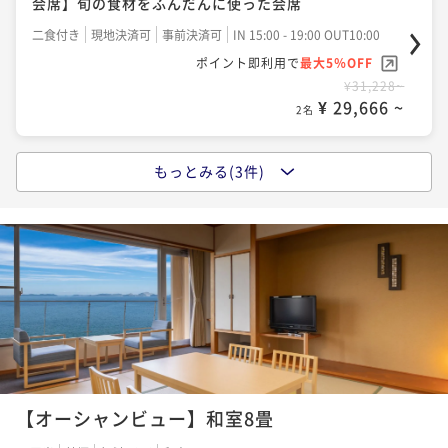
会席】旬の食材をふんだんに使った会席
二食付き
現地決済可
事前決済可
IN 15:00 - 19:00 OUT10:00
二食付き
現地決済可
事前決済可
IN 15:00 - 19:00 OUT10:00
ポイント即利用で
最大5％OFF
ポイント即利用で
最大5％OFF
¥38,850~
¥31,228~
¥ 36,907 ~
2名
¥ 29,666 ~
2名
もっとみる(3件)
2025年7月19日リニューアルオープン！【土地の恵み
会席】冬の味覚・牡蠣を堪能〈牡蠣づくし〉
二食付き
現地決済可
事前決済可
IN 15:00 - 19:00 OUT10:00
ポイント即利用で
最大5％OFF
¥31,228~
¥ 29,666 ~
2名
2025年7月19日リニューアルオープン！【特別会席】
食材にこだわり贅を尽くした特別会席
【オーシャンビュー】和室8畳
二食付き
現地決済可
事前決済可
IN 15:00 - 19:00 OUT10:00