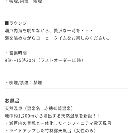
・喫煙/禁煙：禁煙

■ラウンジ

瀬戸内海を眺めながら、贅沢な一時を・・・

海を眺めながらコーヒータイムをお楽しみください。

・営業時間

9時～15時30分（ラストオーダー15時）

・喫煙/禁煙：禁煙
お風呂
天然温泉（温泉名 : 赤穂御崎温泉）

地中約1,200mから湧出する天然温泉を新設！！

・瀬戸内の景観と一体化したインフィニティ露天風呂

・ライトアップした竹林露天風呂（女性のみ）
