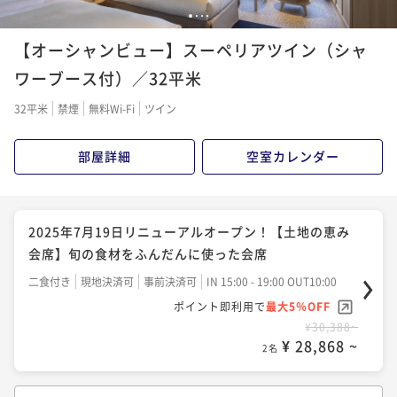
1
2
3
4
【オーシャンビュー】スーペリアツイン（シャ
ワーブース付）／32平米
32平米
禁煙
無料Wi-Fi
ツイン
部屋詳細
空室カレンダー
2025年7月19日リニューアルオープン！【土地の恵み
会席】旬の食材をふんだんに使った会席
二食付き
現地決済可
事前決済可
IN 15:00 - 19:00 OUT10:00
ポイント即利用で
最大5％OFF
¥30,388~
¥ 28,868 ~
2名