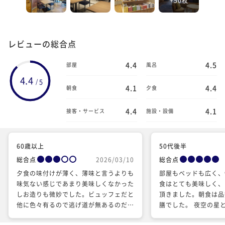
レビューの総合点
4.4
4.5
部屋
風呂
4.4
5
/
4.1
4.4
朝食
夕食
4.4
4.1
接客・サービス
施設・設備
60歳以上
50代後半
総合点
2026/03/10
総合点
夕食の味付けが薄く、薄味と言うよりも
部屋もベッドも広く、
味気ない感じであまり美味しくなかった
食はとても美味しく、
しお造りも微妙でした。ビュッフェだと
頂きました。朝食は品
他に色々有るので逃げ道が無あるのだが
膳でした。 夜空の星
残念な夕食でした。朝食は普通に美味し
ながらの露天風呂は、