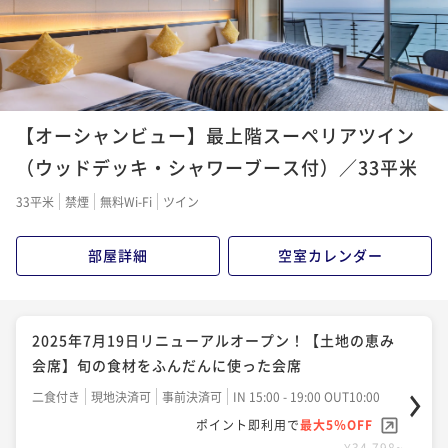
¥33,958~
¥ 32,260 ~
2名
2025年7月19日リニューアルオープン！【特別会席】
食材にこだわり贅を尽くした特別会席
【オーシャンビュー】最上階スーペリアツイン
二食付き
現地決済可
事前決済可
IN 15:00 - 19:00 OUT10:00
（ウッドデッキ・シャワーブース付）／33平米
ポイント即利用で
最大5％OFF
33平米
禁煙
無料Wi-Fi
ツイン
¥39,964~
¥ 37,965 ~
2名
部屋詳細
空室カレンダー
2025年7月19日リニューアルオープン！ 【季節の会
席】季節の食材を愉しむ会席
2025年7月19日リニューアルオープン！【土地の恵み
二食付き
現地決済可
事前決済可
IN 15:00 - 19:00 OUT10:00
会席】旬の食材をふんだんに使った会席
ポイント即利用で
最大5％OFF
二食付き
現地決済可
事前決済可
IN 15:00 - 19:00 OUT10:00
¥40,530~
ポイント即利用で
最大5％OFF
¥ 38,503 ~
2名
¥34,798~