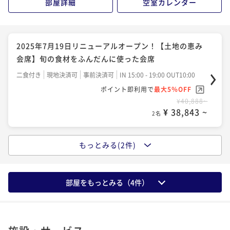
部屋詳細
空室カレンダー
2025年7月19日リニューアルオープン！ 【季節の会
席】季節の食材を愉しむ会席
2025年7月19日リニューアルオープン！【土地の恵み
二食付き
現地決済可
事前決済可
IN 15:00 - 19:00 OUT10:00
会席】旬の食材をふんだんに使った会席
ポイント即利用で
最大5％OFF
二食付き
現地決済可
事前決済可
IN 15:00 - 19:00 OUT10:00
¥45,360~
ポイント即利用で
最大5％OFF
¥ 43,092 ~
2名
¥40,888~
¥ 38,843 ~
2名
もっとみる(2件)
2025年7月19日リニューアルオープン！【土地の恵み
会席】冬の味覚・牡蠣を堪能〈牡蠣づくし〉
二食付き
現地決済可
事前決済可
IN 15:00 - 19:00 OUT10:00
部屋をもっとみる（
4
件）
ポイント即利用で
最大5％OFF
¥40,888~
¥ 38,843 ~
2名