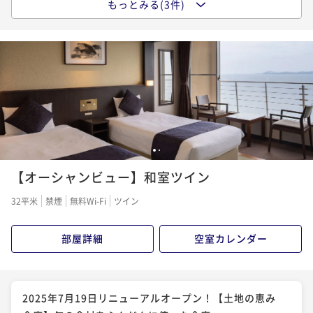
もっとみる(3件)
2025年7月19日リニューアルオープン！【土地の恵み
会席】冬の味覚・牡蠣を堪能〈牡蠣づくし〉
二食付き
現地決済可
事前決済可
IN 15:00 - 19:00 OUT10:00
ポイント即利用で
最大5％OFF
¥30,388~
¥ 28,868 ~
2名
2025年7月19日リニューアルオープン！【特別会席】
1
2
食材にこだわり贅を尽くした特別会席
【オーシャンビュー】和室ツイン
二食付き
現地決済可
事前決済可
IN 15:00 - 19:00 OUT10:00
32平米
禁煙
無料Wi-Fi
ツイン
ポイント即利用で
最大5％OFF
¥36,394~
部屋詳細
空室カレンダー
¥ 34,574 ~
2名
2025年7月19日リニューアルオープン！ 【季節の会
2025年7月19日リニューアルオープン！【土地の恵み
席】季節の食材を愉しむ会席