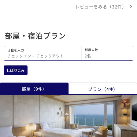
かったです。部屋は、リニューアルされ
た。 残念だったのは
レビューをみる（32件）
ていて掃除も行き届きとても綺麗でし
冷凍庫がついていませ
た。朝日も感動するぐらい綺麗であと料
ターサーバーの入れ物
理だけ頑張ってください。
置かれていて蓋も無く
のかな？と思い面倒な
部屋・宿泊プラン
でした。 久しぶりの
晴らしい非日常をあり
た。
利用人数
日程を入力
2
名
チェックイン
−
チェックアウト
しぼりこみ
部屋
（
9
）
プラン
（
4
）
件
件