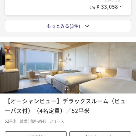
¥ 33,058 ~
2名
もっとみる(3件)
2025年7月19日リニューアルオープン！【土地の恵み
会席】冬の味覚・牡蠣を堪能〈牡蠣づくし〉
二食付き
現地決済可
事前決済可
IN 15:00 - 19:00 OUT10:00
ポイント即利用で
最大5％OFF
¥34,798~
¥ 33,058 ~
2名
2025年7月19日リニューアルオープン！【特別会席】
1
2
3
4
食材にこだわり贅を尽くした特別会席
【オーシャンビュー】デラックスルーム（ビュ
二食付き
現地決済可
事前決済可
IN 15:00 - 19:00 OUT10:00
ーバス付）（4名定員）／52平米
ポイント即利用で
最大5％OFF
52平米
禁煙
無料Wi-Fi
フォース
¥40,804~
¥ 38,763 ~
2名