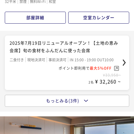
32平米
禁煙
無料Wi-Fi
和室
ポイント即利用で
最大5％OFF
¥37,234~
部屋詳細
空室カレンダー
¥ 35,372 ~
2名
2025年7月19日リニューアルオープン！ 【季節の会
2025年7月19日リニューアルオープン！【土地の恵み
席】季節の食材を愉しむ会席
会席】旬の食材をふんだんに使った会席
二食付き
現地決済可
事前決済可
IN 15:00 - 19:00 OUT10:00
二食付き
現地決済可
事前決済可
IN 15:00 - 19:00 OUT10:00
ポイント即利用で
最大5％OFF
ポイント即利用で
最大5％OFF
¥45,360~
¥33,958~
¥ 43,092 ~
2名
¥ 32,260 ~
2名
もっとみる(3件)
2025年7月19日リニューアルオープン！【土地の恵み
会席】冬の味覚・牡蠣を堪能〈牡蠣づくし〉
二食付き
現地決済可
事前決済可
IN 15:00 - 19:00 OUT10:00
ポイント即利用で
最大5％OFF