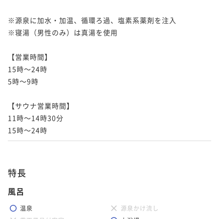
※源泉に加水・加温、循環ろ過、塩素系薬剤を注入

※寝湯（男性のみ）は真湯を使用

【営業時間】

15時～24時

5時～9時

【サウナ営業時間】

11時～14時30分

15時～24時
特長
風呂
温泉
源泉かけ流し