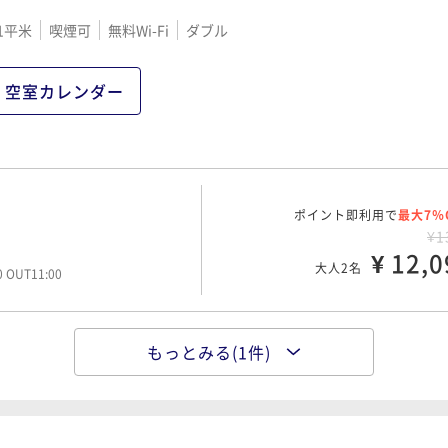
1平米
喫煙可
無料Wi-Fi
ダブル
空室カレンダー
ポイント即利用で
最大7％
¥1
¥ 12,0
大人2名
00 OUT11:00
もっとみる(1件)
ポイント即利用で
最大7％
¥1
¥ 15,1
大人2名
00 OUT11:00