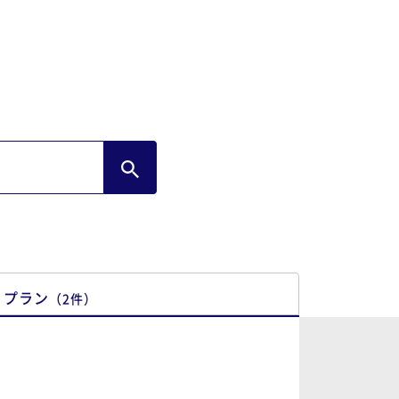
プラン
（
2
件
）