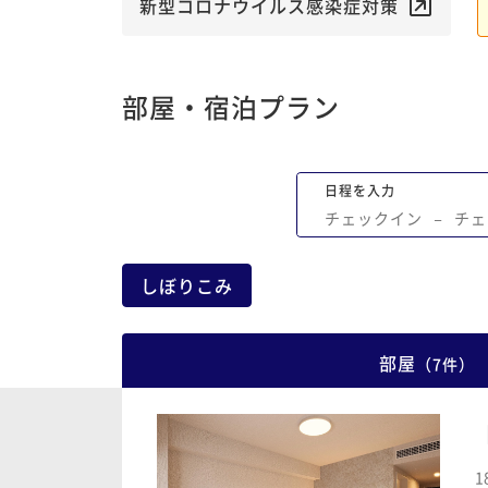
新型コロナウイルス感染症対策
部屋・宿泊プラン
日程を入力
チェックイン
−
チェ
しぼりこみ
部屋
（
7
件
）
1