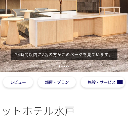
24時間以内に2名の方がこのページを見ています。
1
2
3
4
5
レビュー
部屋・プラン
施設・サービス
ネットホテル水戸