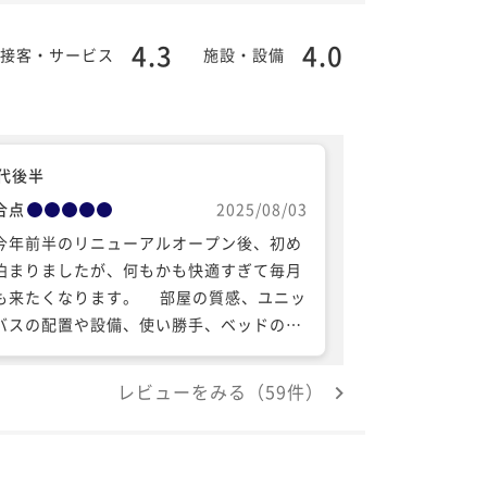
4.3
4.0
接客・サービス
施設・設備
0代後半
合点
2025/08/03
年前半のリニューアルオープン後、初め
泊まりましたが、何もかも快適すぎて毎月
来たくなります。 部屋の質感、ユニッ
バスの配置や設備、使い勝手、ベッドの休
ごこち、デスクで過ごす満足なひとと
お世話になりますが、よろ
レビューをみる（59件）
くお願いいたしますm(_ _)m