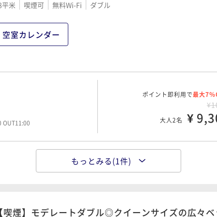
8平米
喫煙可
無料Wi-Fi
ダブル
空室カレンダー
ポイント即利用で
最大7％
¥1
¥ 9,3
大人2名
00 OUT11:00
もっとみる(1件)
ポイント即利用で
最大7％
¥1
¥ 12,3
大人2名
00 OUT11:00
【喫煙】モデレートダブル◎クイーンサイズの広々ベ