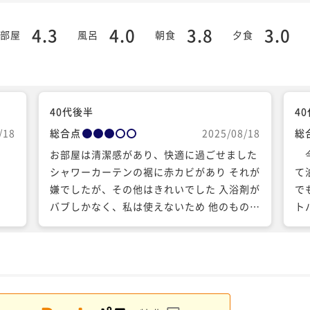
4.3
4.0
3.8
3.0
部屋
風呂
朝食
夕食
40代後半
4
/18
総合点
2025/08/18
総
。
お部屋は清潔感があり、快適に過ごせました
今
シャワーカーテンの裾に赤カビがあり それが
て
嫌でしたが、その他はきれいでした 入浴剤が
でも
バブしかなく、私は使えないため 他のものが
ト
あったら良いなと思いました
み
き…… また来年
し