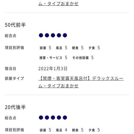
ム・タイプおまかせ
50代前半
総合点
5
5
5
5
項目別評価
部屋
風呂
朝食
夕食
5
5
接客・サービス
その他設備
2022年1月3日
宿泊日
【禁煙・客室露天風呂付】デラックスルー
部屋タイプ
ム・タイプおまかせ
20代後半
総合点
5
4
5
5
項目別評価
部屋
風呂
朝食
夕食