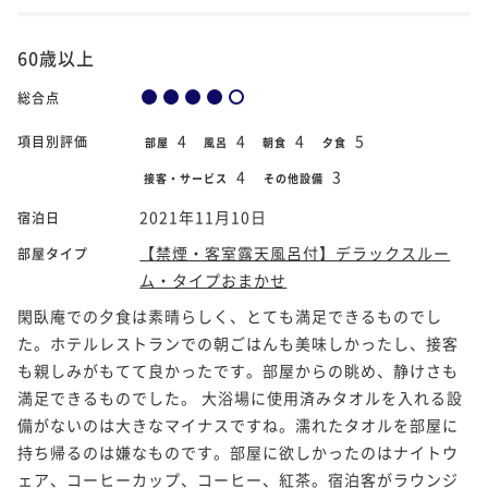
60歳以上
総合点
4
4
4
5
項目別評価
部屋
風呂
朝食
夕食
4
3
接客・サービス
その他設備
2021年11月10日
宿泊日
【禁煙・客室露天風呂付】デラックスルー
部屋タイプ
ム・タイプおまかせ
閑臥庵での夕食は素晴らしく、とても満足できるものでし
た。ホテルレストランでの朝ごはんも美味しかったし、接客
も親しみがもてて良かったです。部屋からの眺め、静けさも
満足できるものでした。 大浴場に使用済みタオルを入れる設
備がないのは大きなマイナスですね。濡れたタオルを部屋に
持ち帰るのは嫌なものです。部屋に欲しかったのはナイトウ
ェア、コーヒーカップ、コーヒー、紅茶。宿泊客がラウンジ