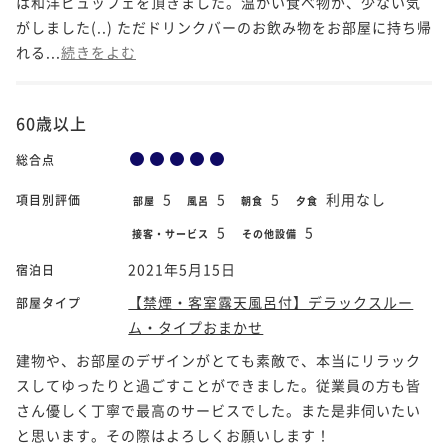
は和洋ビュッフェを頂きました。温かい食べ物が、少ない気
がしました(..) ただドリンクバーのお飲み物をお部屋に持ち帰
れる...
続きをよむ
60歳以上
総合点
5
5
5
利用なし
項目別評価
部屋
風呂
朝食
夕食
5
5
接客・サービス
その他設備
2021年5月15日
宿泊日
【禁煙・客室露天風呂付】デラックスルー
部屋タイプ
ム・タイプおまかせ
建物や、お部屋のデザインがとても素敵で、本当にリラック
スしてゆったりと過ごすことができました。従業員の方も皆
さん優しく丁寧で最高のサービスでした。また是非伺いたい
と思います。その際はよろしくお願いします！