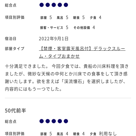
総合点
5
5
5
4
項目別評価
部屋
風呂
朝食
夕食
5
4
接客・サービス
その他設備
2022年9月1日
宿泊日
【禁煙・客室露天風呂付】デラックスルー
部屋タイプ
ム・タイプおまかせ
十分満足できました。 今回夕食では、貴船の川床料理を頂き
ましたが、微妙な天候の中何とか川床での食事をして頂き感
謝いたします。欲を言えば「渓流懐石」を選択しましたが、
内容的にはもう一つでした。
50代前半
総合点
5
4
4
利用なし
項目別評価
部屋
風呂
朝食
夕食