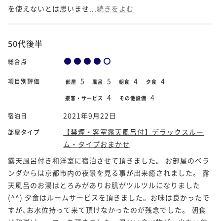
を使えないとは思いませ...
続きをよむ
50代後半
総合点
5
5
4
4
項目別評価
部屋
風呂
朝食
夕食
4
4
接客・サービス
その他設備
2021年9月22日
宿泊日
【禁煙・客室露天風呂付】デラックスルー
部屋タイプ
ム・タイプおまかせ
露天風呂付き和洋室に宿泊させて頂きました。 お部屋のベラ
ンダからは京都市内の夜景を見る事が出来癒されました。 露
天風呂のお湯はとろみがありお肌がツルツルになりました
(^^) 夕食はルームサービスを頂きました。お味は良かったで
すが､お水位持って来て頂けなかったのが残念でした。 朝食