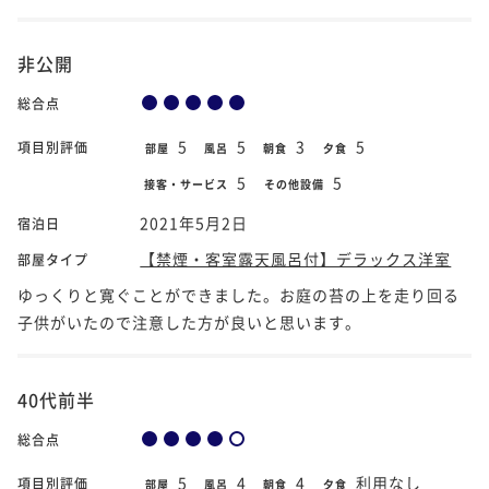
非公開
総合点
5
5
3
5
項目別評価
部屋
風呂
朝食
夕食
5
5
接客・サービス
その他設備
2021年5月2日
宿泊日
【禁煙・客室露天風呂付】デラックス洋室
部屋タイプ
ゆっくりと寛ぐことができました。お庭の苔の上を走り回る
子供がいたので注意した方が良いと思います。
40代前半
総合点
5
4
4
利用なし
項目別評価
部屋
風呂
朝食
夕食