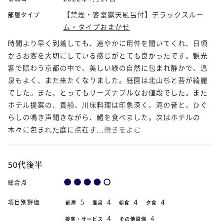
【禁煙・客室露天風呂付】デラックスルー
部屋タイプ
ム・タイプおまかせ
時間より早く到着しても、速やかに用件を聞いてくれ、日頃
からお客を大切にしている感じがとても良かったです。観光
客で賑わう京都の中で、美しい緑の自然に包まれ静かで、温
泉もよく、また来たくなりました。庭園は北山杉と苔が綺麗
でした。また、とってもリーズナブルなお値段でした。また
ホテル提案の、貴船、川床料理は印象深く、滝の音と、ひぐ
らしの鳴き声聞きながら、鱧を食べました。次はホテルの
木々に包まれた庭に点在す...
続きをよむ
50代後半
総合点
5
4
4
4
項目別評価
部屋
風呂
朝食
夕食
4
4
接客・サービス
その他設備