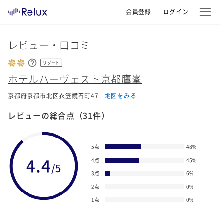
会員登録
ログイン
レビュー・口コミ
リゾート
ホテルハーヴェスト京都鷹峯
京都府京都市北区衣笠鏡石町47
地図をみる
レビューの総合点
（31件）
5点
48
%
4.4
4点
45
%
/5
3点
6
%
2点
0
%
1点
0
%