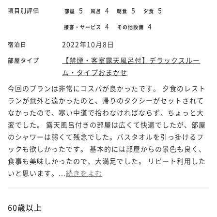
5
4
5
5
項目別評価
部屋
風呂
朝食
夕食
4
4
接客・サービス
その他設備
2022年10月8日
宿泊日
【禁煙・客室露天風呂付】デラックスルー
部屋タイプ
ム・タイプおまかせ
今回のプランは非常にコスパが良かったです。 夕食のレスト
ランが意外と遠かったのと、帰りのタクシーがセットされて
なかったので、寒い中道で拾わなければならず、ちょっと大
変でした。 露天風呂付きの部屋は広くて快適でしたが、部屋
のシャワーは弱くて残念でした。バスタオルを引っ掛けるフ
ックも欲しかったです。 基本的には部屋からの景色も良く、
食事も美味しかったので、大満足でした。 リピート利用した
いと思います。...
続きをよむ
60歳以上