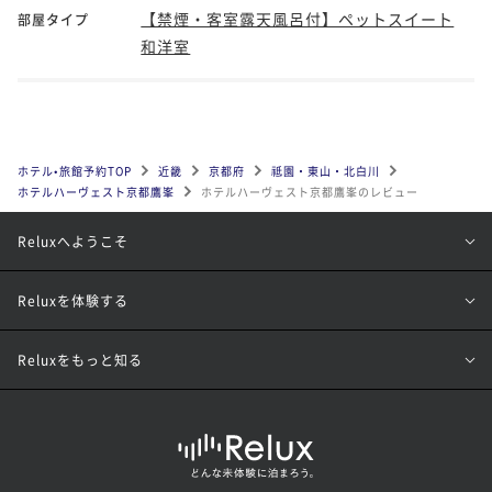
【禁煙・客室露天風呂付】ペットスイート
部屋タイプ
和洋室
ホテル•旅館予約TOP
近畿
京都府
祗園・東山・北白川
ホテルハーヴェスト京都鷹峯
ホテルハーヴェスト京都鷹峯のレビュー
Reluxへようこそ
Reluxを体験する
Reluxをもっと知る