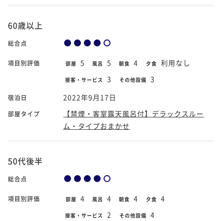
60歳以上
総合点
5
5
4
利用なし
項目別評価
部屋
風呂
朝食
夕食
3
3
接客・サービス
その他設備
2022年9月17日
宿泊日
【禁煙・客室露天風呂付】デラックスルー
部屋タイプ
ム・タイプおまかせ
50代後半
総合点
4
4
4
4
項目別評価
部屋
風呂
朝食
夕食
2
4
接客・サービス
その他設備