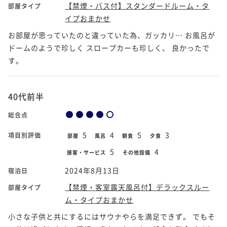
【禁煙・バス付】スタンダードルーム・タ
部屋タイプ
イプおまかせ
お部屋が思っていたのと違っていた為、ガッカリ… お風呂が
ドームのようで珍しく スロープカーも珍しく、 良かったで
す。
40代前半
総合点
5
4
5
3
項目別評価
部屋
風呂
朝食
夕食
5
4
接客・サービス
その他設備
2024年8月13日
宿泊日
【禁煙・客室露天風呂付】デラックスルー
部屋タイプ
ム・タイプおまかせ
小さな子供と共にするにはサウナやらを満足できず。 でもそ