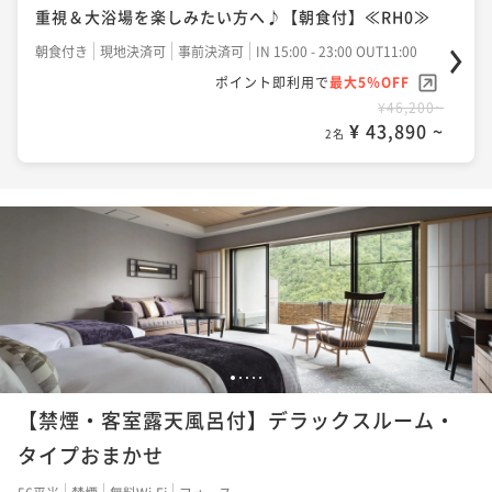
重視＆大浴場を楽しみたい方へ♪【朝食付】≪RH0≫
朝食付き
現地決済可
事前決済可
IN 15:00 - 23:00 OUT11:00
ポイント即利用で
最大5％OFF
¥46,200~
¥ 43,890 ~
2名
1
2
3
4
5
【禁煙・客室露天風呂付】デラックスルーム・
タイプおまかせ