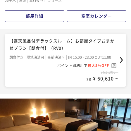
56平米
禁煙
無料Wi-Fi
フォース
部屋詳細
空室カレンダー
【露天風呂付デラックスルーム】お部屋タイプおまか
せプラン【朝食付】（RV0）
朝食付き
現地決済可
事前決済可
IN 15:00 - 23:00 OUT11:00
ポイント即利用で
最大5％OFF
¥63,800~
¥ 60,610 ~
2名