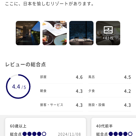
ここに、日本を愉しむリゾートがあります。

+48枚
レビューの総合点
4.6
4.5
部屋
風呂
4.4
5
/
4.3
4.2
朝食
夕食
4.3
4.3
接客・サービス
施設・設備
60歳以上
40代前半
総合点
2024/11/08
総合点