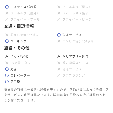
エステ・スパ施設
プールあり（屋内）
プールあり（屋外）
フィットネス施設
プライベートプール
プライベートビーチ
交通・周辺情報
駅から徒歩5分以内
送迎サービス
パーキング
コンビニ徒歩5分以内
施設・その他
ペットもOK
バリアフリー対応
EV充電スタンド
館内喫煙スペース
売店
託児サービス
エレベーター
クラブラウンジ
宿泊税
※施設の特徴は一般的な設備を表すもので、宿泊施設によって設備内容
やサービスの範囲は異なります。詳細は宿泊施設へ直接ご確認のうえ、
ご予約くださいませ。