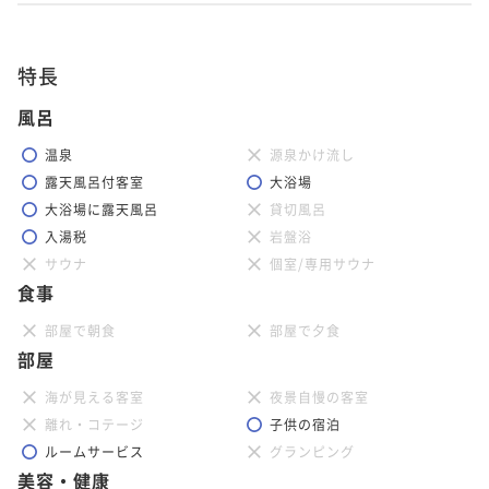
特長
風呂
温泉
源泉かけ流し
露天風呂付客室
大浴場
大浴場に露天風呂
貸切風呂
入湯税
岩盤浴
サウナ
個室/専用サウナ
食事
部屋で朝食
部屋で夕食
部屋
海が見える客室
夜景自慢の客室
離れ・コテージ
子供の宿泊
ルームサービス
グランピング
美容・健康