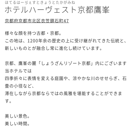
ほてるはーゔぇすときょうとたかがみね
ホテルハーヴェスト京都鷹峯
京都府京都市北区衣笠鏡石町47
様々な顔を持つ古都・京都。

この地は、1200年余の歴史の上に受け継がれてきた伝統と、
新しいものとが融合し常に進化し続けています。

京都、鷹峯の麓「しょうざんリゾート京都」内にございます
当ホテルでは

四季折々に表情を変える庭園や、涼やかな川のせせらぎ、石
畳の小径など、

滞在しながら京都ならではの風雅を堪能することができま
す。

美しい景色。

美しい時間。
