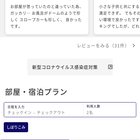
お部屋が思っていたのと違っていた為、
小さな子供と共にする
ガッカリ… お風呂がドームのようで珍
満足できず。 でもそ
しく スロープカーも珍しく、 良かった
い環境で良かったです
です。
キングでしたが、どれ
過ごせました。ありが
た。
レビューをみる（31件）
新型コロナウイルス感染症対策
部屋・宿泊プラン
利用人数
日程を入力
2
名
チェックイン
−
チェックアウト
しぼりこみ