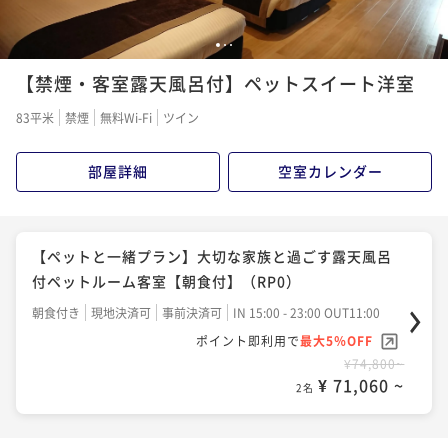
1
2
3
【禁煙・客室露天風呂付】ペットスイート洋室
83平米
禁煙
無料Wi-Fi
ツイン
部屋詳細
空室カレンダー
【ペットと一緒プラン】大切な家族と過ごす露天風呂
付ペットルーム客室【朝食付】（RP0）
朝食付き
現地決済可
事前決済可
IN 15:00 - 23:00 OUT11:00
ポイント即利用で
最大5％OFF
¥74,800~
¥ 71,060 ~
2名