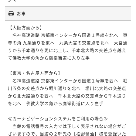
お車
【大阪方面から】

　名神高速道路 京都南インターから国道１号線を北へ　東
寺の角 九条通りを東へ　九条大宮の交差点を北へ　大宮通
りから千本通りを更に北上し、千本北大路の交差点を越え
て佛教大学の角から鷹峯街道に入り左手

【東京・名古屋方面から】

　名神高速道路 京都東インターから国道１号線を西へ　堀
川五条の交差点から堀川通りを北へ　堀川北大路の交差点
から北大路通りを西へ　千本北大路の交差点から千本通り
を北へ　佛教大学の角から鷹峯街道に入り左手　

≪カーナビゲーションシステムをご利用の場合≫

　当館の電話番号の入力では正しく表示されない場合がご
ざいますので、当館の２軒先の【松野醤油】様を登録いた