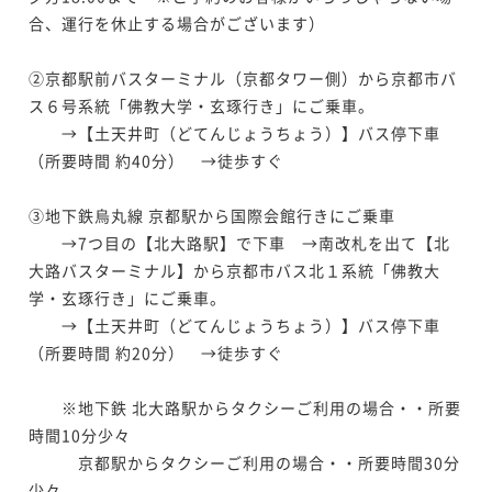
合、運行を休止する場合がございます）

②京都駅前バスターミナル（京都タワー側）から京都市バ
ス６号系統「佛教大学・玄琢行き」にご乗車。

　　→【土天井町（どてんじょうちょう）】バス停下車
（所要時間 約40分）　→徒歩すぐ

③地下鉄烏丸線 京都駅から国際会館行きにご乗車

　　→7つ目の【北大路駅】で下車　→南改札を出て【北
大路バスターミナル】から京都市バス北１系統「佛教大
学・玄琢行き」にご乗車。

　　→【土天井町（どてんじょうちょう）】バス停下車
（所要時間 約20分）　→徒歩すぐ

　　※地下鉄 北大路駅からタクシーご利用の場合・・所要
時間10分少々

　　　京都駅からタクシーご利用の場合・・所要時間30分
少々