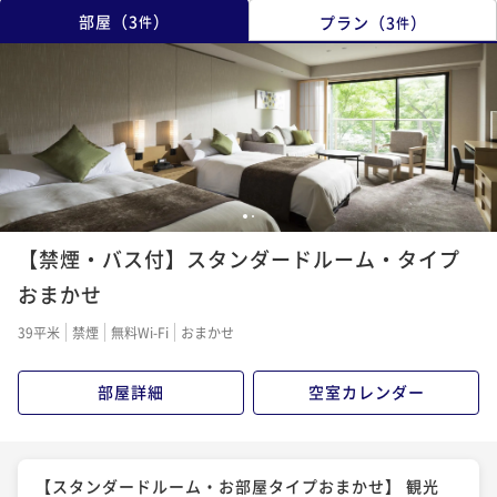
部屋
（
3
）
プラン
（
3
）
件
件
1
2
【禁煙・バス付】スタンダードルーム・タイプ
おまかせ
39平米
禁煙
無料Wi-Fi
おまかせ
部屋詳細
空室カレンダー
【スタンダードルーム・お部屋タイプおまかせ】 観光