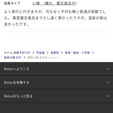
い棟 (離れ 露天風呂付)
部屋タイプ
よく旅行に行きますが、可もなく不可も無い普通の旅館でし
た。 客室露天風呂まで少し遠く寒かったですが、温泉の質は
良かったです。
ホテル•旅館予約TOP
甲信越
長野県
昼神・飯田・下伊那
昼神の棲 玄竹
昼神の棲 玄竹のレビュー
Reluxへようこそ
Reluxを体験する
Reluxをもっと知る