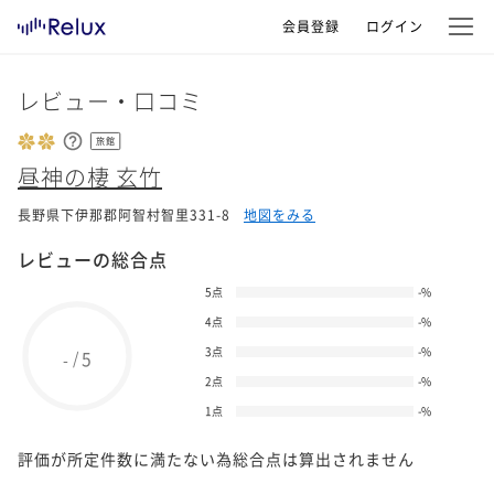
会員登録
ログイン
レビュー・口コミ
旅館
昼神の棲 玄竹
長野県下伊那郡阿智村智里331-8
地図をみる
レビューの総合点
5点
-
%
4点
-
%
3点
-
%
5
/
-
2点
-
%
1点
-
%
評価が所定件数に満たない為総合点は算出されません