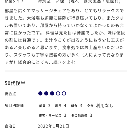
特別室 い棟 (離れ 露天風呂・庭園付)
部屋タイプ
部屋も広くてマッサージチェアもあり、とてもリラックスで
きました。大浴場も綺麗に掃除が行き届いており、またタオ
ルも置いてあり、部屋から持っていかなくてよかったのも非
常に良かったです。 料理は見た目は綺麗でしたが、味は値段
の割には普通です。出汁やこくが出るようにもう少し工夫が
あると楽しめると思います。食事処ではお土産をいただいた
り、スタッフも丁寧な接客の方が多く（人によって異なりま
すが）総合的にとても...
続きをよむ
50代後半
総合点
3
4
3
利用なし
項目別評価
部屋
風呂
朝食
夕食
3
3
接客・サービス
その他設備
2022年1月21日
宿泊日