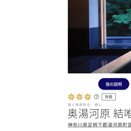
宿の説明
旅館
おくゆがわら ゆい
奥湯河原 結唯 
神奈川県足柄下郡湯河原町宮上