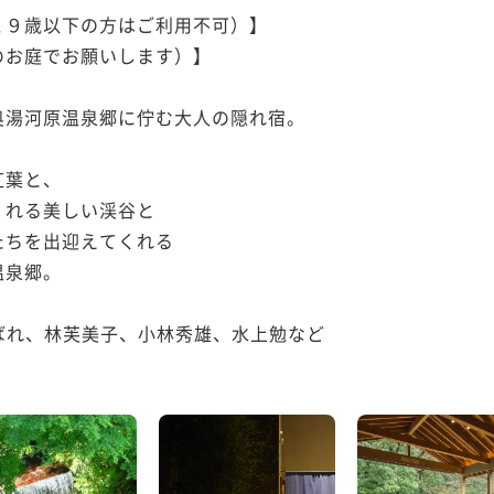
９歳以下の方はご利用不可）】

お庭でお願いします）】

湯河原温泉郷に佇む大人の隠れ宿。

葉と、

れる美しい渓谷と

ちを出迎えてくれる

泉郷。

ばれ、林芙美子、小林秀雄、水上勉など
