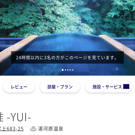
24時間以内に3名の方がこのページを見ています。
1
2
3
4
5
レビュー
部屋・プラン
施設・サービス
-YUI-
683-25
湯河原温泉