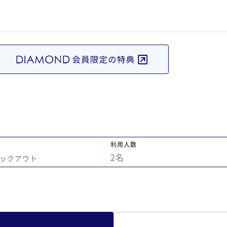
で
タ
ると
し
。
利用人数
2
名
ックアウト