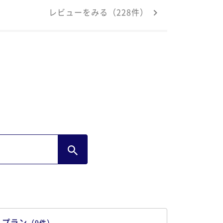
イミングも素晴らしく本当に楽しい時間で
レビューをみる（228件）
た またお伺いしたいと思います。
プラン
（
9
件
）