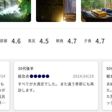
4.6
4.5
4.7
4.7
部屋
風呂
朝食
夕食
30代後半
5
/24
総合点
2024/04/29
総
にも
すべてが大満足でした。 また違う季節にも再
夫
のボ
訪します。
た
風呂
た
寒波
ッ
のお
き