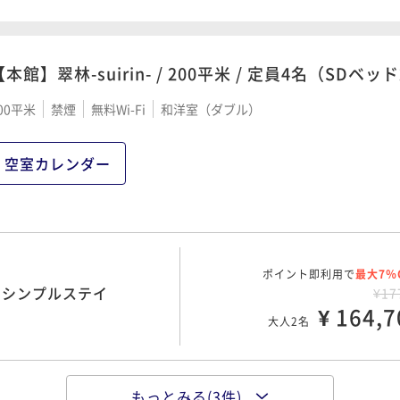
 ご朝食付き
¥15
¥ 140,1
大人2名
【本館】翠林-suirin- / 200平米 / 定員4名（SDベッ
00平米
禁煙
無料Wi-Fi
和洋室（ダブル）
ポイント即利用で
最大7％
本館食事処） / 季節の和
¥20
¥ 191,3
空室カレンダー
大人2名
ポイント即利用で
最大7％
 スタンダード
¥21
ポイント即利用で
最大7％
¥ 201,5
/ シンプルステイ
¥17
大人2名
¥ 164,7
大人2名
もっとみる(3件)