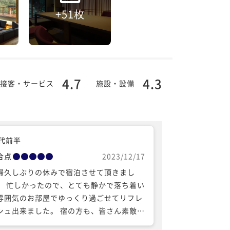
+51枚
4.7
4.3
接客・サービス
施設・設備
0代前半
合点
2023/12/17
婦久しぶりの休みで宿泊させて頂きまし
。 忙しかったので、とても静かで落ち着い
雰囲気のお部屋でゆっくり過ごせてリフレ
シュ出来ました。 宿の方も、皆さん素敵で
め細やかで、食事もどれも美味しく配膳の