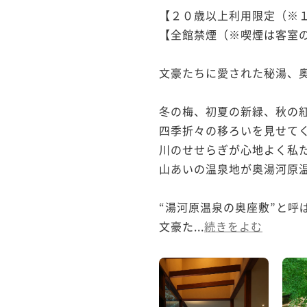
【２０歳以上利用限定（※１
【全館禁煙（※喫煙は客室の
文豪たちに愛された秘湯、奥
冬の梅、初夏の新緑、秋の紅
四季折々の移ろいを見せてく
川のせせらぎが心地よく私た
山あいの温泉地が奥湯河原温
“湯河原温泉の奥座敷”と呼
文豪た...
続きをよむ