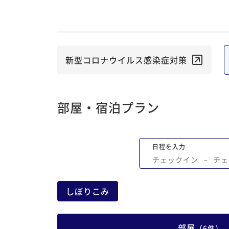
かげでそれほどいやな感じはしなかった
す。 部屋の構造の関係で玄関前を通過す
きがあるので、目隠しが欲しかったです
新型コロナウイルス感染症対策
部屋・宿泊プラン
日程を入力
チェックイン
−
チェ
しぼりこみ
部屋
（
6
件
）