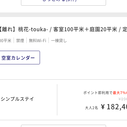
ポイント即利用で
最大7％
 ご朝食付き
¥18
¥ 174,9
大人2名
【離れ】桃花-touka- / 客室100平米＋庭園20平米 /
00平米
禁煙
無料Wi-Fi
一棟貸し
ポイント即利用で
最大7％
本館食事処） / 季節の和
¥24
¥ 226,0
空室カレンダー
大人2名
ポイント即利用で
最大7％
 スタンダード
¥25
ポイント即利用で
最大7％
¥ 236,3
/ シンプルステイ
¥19
大人2名
¥ 182,4
大人2名