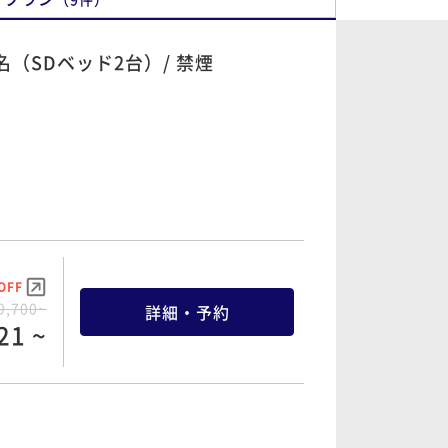
員2名（SDベッド2台）/ 禁煙
OFF
9,700~
詳細・予約
21 ~
OFF