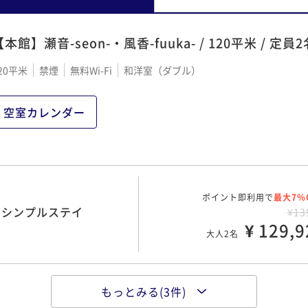
【本館】瀬音-seon-・風香-fuuka- / 120平米 / 定
20平米
禁煙
無料Wi-Fi
和洋室（ダブル）
空室カレンダー
ポイント即利用で
最大7％
/ シンプルステイ
¥13
¥ 129,9
大人2名
もっとみる(3件)
ポイント即利用で
最大7％