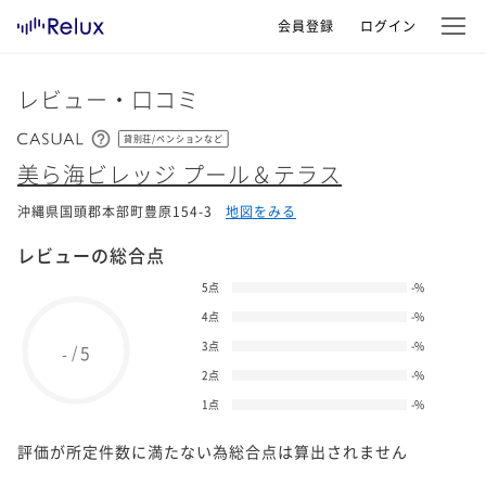
会員登録
ログイン
レビュー・口コミ
貸別荘/ペンションなど
美ら海ビレッジ プール＆テラス
沖縄県国頭郡本部町豊原154-3
地図をみる
レビューの総合点
5点
-
%
4点
-
%
3点
-
%
5
/
-
2点
-
%
1点
-
%
評価が所定件数に満たない為総合点は算出されません