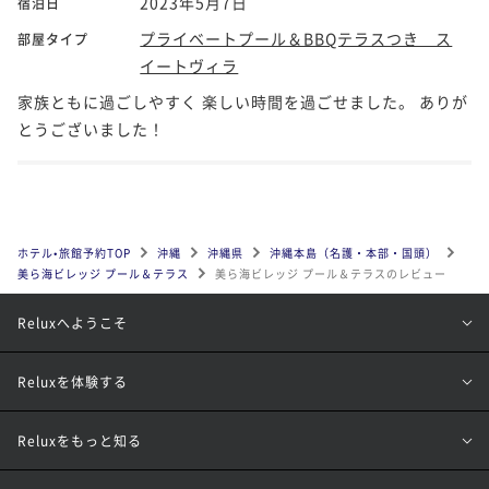
2023年5月7日
宿泊日
プライベートプール＆BBQテラスつき ス
部屋タイプ
イートヴィラ
家族ともに過ごしやすく 楽しい時間を過ごせました。 ありが
とうございました！
ホテル•旅館予約TOP
沖縄
沖縄県
沖縄本島（名護・本部・国頭）
美ら海ビレッジ プール＆テラス
美ら海ビレッジ プール＆テラスのレビュー
Reluxへようこそ
Reluxを体験する
Reluxをもっと知る