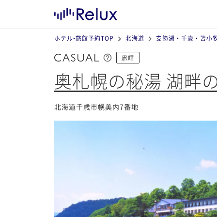
ホテル•旅館予約TOP
北海道
支笏湖・千歳・苫小
旅館
奥札幌の秘湯 湖畔
北海道千歳市幌美内7番地