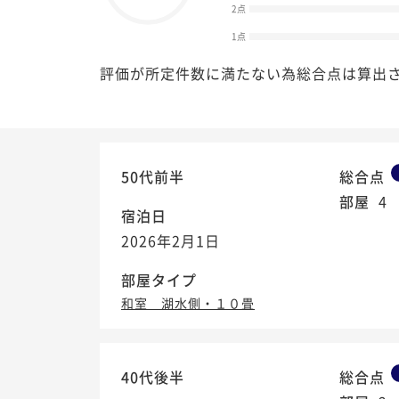
2点
1点
評価が所定件数に満たない為総合点は算出
50代前半
総合点
部屋
4
宿泊日
2026年2月1日
部屋タイプ
和室 湖水側・１０畳
40代後半
総合点