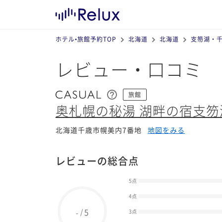
ホテル•旅館予約TOP
北海道
北海道
支笏湖・
レビュー・口コミ
旅館
奥札幌の秘湯 湖畔の宿支笏
北海道千歳市幌美内7番地
地図をみる
レビューの総合点
5点
4点
5
/
-
3点