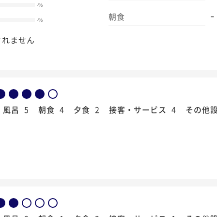
-
%
-
朝食
-
%
されません
風呂
5
朝食
4
夕食
2
接客・サービス
4
その他