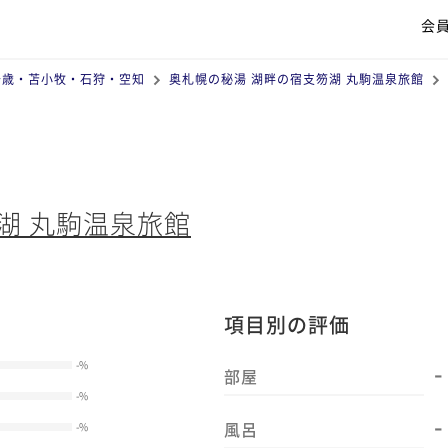
会
千歳・苫小牧・石狩・空知
奥札幌の秘湯 湖畔の宿支笏湖 丸駒温泉旅館
湖 丸駒温泉旅館
項目別の評価
-
-
%
部屋
-
%
-
風呂
-
%