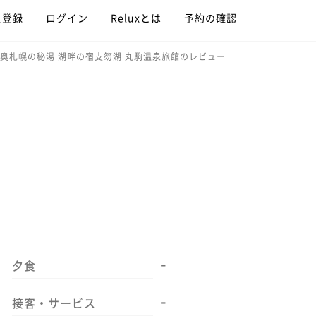
員登録
ログイン
Reluxとは
予約の確認
奥札幌の秘湯 湖畔の宿支笏湖 丸駒温泉旅館のレビュー
-
夕食
-
接客・サービス