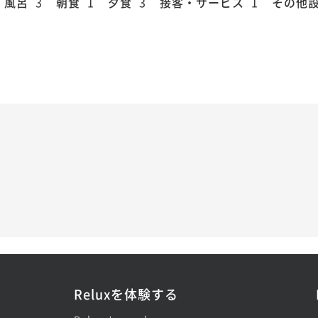
風呂
3
朝食
1
夕食
3
接客・サービス
1
その他
Reluxを体験する