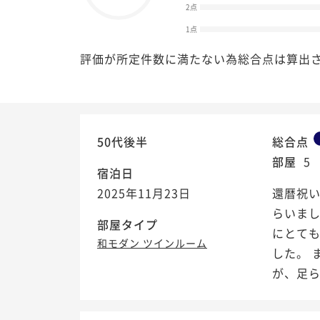
2点
1点
評価が所定件数に満たない為総合点は算出
50代後半
総合点
部屋
5
宿泊日
2025年11月23日
還暦祝
らいま
部屋タイプ
にとて
和モダン ツインルーム
した。 
が、足ら.