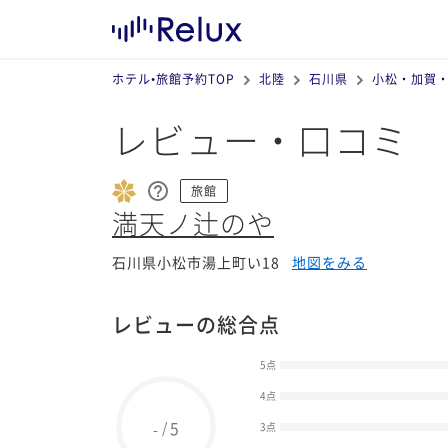
ホテル•旅館予約TOP
北陸
石川県
小松・加賀
レビュー・口コミ
旅館
満天ノ辻のや
石川県小松市湯上町い18
地図をみる
レビューの総合点
5点
4点
5
/
-
3点