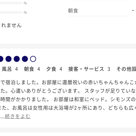
-
%
-
朝食
-
%
されません
風呂
4
朝食
4
夕食
4
接客・サービス
3
その他
いで宿泊しました。お部屋に還暦祝いの赤いちゃんちゃんこ
した。心遣いありがとうございます。 スタッフが足りてい
も時間がかかりました。 お部屋は和室にベッド。シモンズ
また、お風呂は女性用は大浴場が2ヶ所にあり、どちらも広
..
続きをよむ