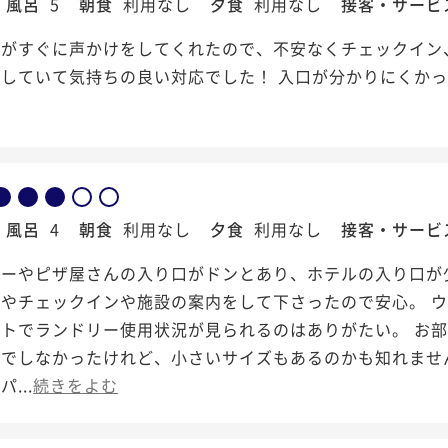
風呂
5
朝食
利用なし
夕食
利用なし
接客・サービ
フがすぐに声かけをしてくれたので、不安なくチェックイン
キしていて気持ちの良い対応でした！ 入口が分かりにくか
！
風呂
4
朝食
利用なし
夕食
利用なし
接客・サービ
バーやピザ屋さんの入り口がドンとあり、ホテルの入り口が
やチェックインや施設の案内をして下さったので安心。 
トでランドリー使用状況が見られるのはありがたい。 お部
でしなかったけれど、小さいサイズもあるのかも知れません
...
続きをよむ