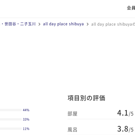
会
黒・世田谷・二子玉川
all day place shibuya
all day place shib
項目別の評価
4.1
44
%
部屋
/5
33
%
3.8
風呂
/5
11
%