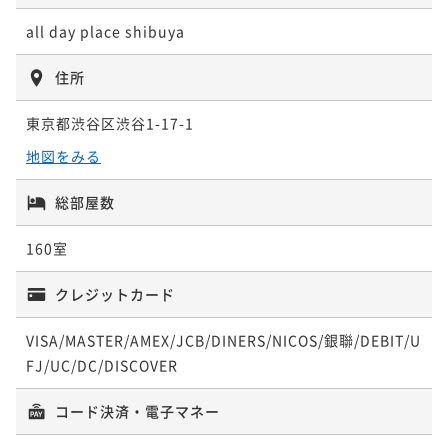
朝食付き
現地決済可
事前決済可
IN 15:00 - 24:45 OUT11:00
朝食付き
現地決済可
事前決済可
IN 15:00 - 29:00 OUT11:00
all day place shibuya
ポイント即利用で
最大7％OFF
ポイント即利用で
最大7％OFF
¥40,042~
¥49,852~
¥ 37,239 ~
住所
¥ 46,362 ~
2名
2名
東京都渋谷区渋谷1-17-1
ポイントアップ
ポイントアップ
地図をみる
【スタンダード】～渋谷駅徒歩5分の好立地～渋谷のま
【2連泊】2-night stay＜素泊り＞
ちとつながるパブリック空間を満喫＜朝食付＞
総部屋数
素泊まり
現地決済可
事前決済可
IN 15:00 - 29:00 OUT11:00
朝食付き
現地決済可
事前決済可
IN 15:00 - 29:00 OUT11:00
ポイント即利用で
最大7％OFF
160室
ポイント即利用で
最大7％OFF
¥65,824~
¥ 61,216 ~
¥43,930~
2名
クレジットカード
¥ 40,854 ~
2名
VISA/MASTER/AMEX/JCB/DINERS/NICOS/銀聯/DEBIT/U
ポイントアップ
FJ/UC/DC/DISCOVER
ポイントアップ
【2連泊】2-night stay＜朝食付＞
【早期割28】early bird 28＜素泊り＞
朝食付き
現地決済可
事前決済可
IN 15:00 - 29:00 OUT11:00
コード決済・電子マネー
素泊まり
現地決済可
事前決済可
IN 15:00 - 29:00 OUT11:00
ポイント即利用で
最大7％OFF