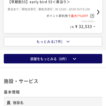
【早期割55】early bird 55＜素泊り＞
【スタンダード】～渋谷駅徒歩5分の好立地～渋谷のま
【2連泊】2-night stay＜素泊り＞
ちとつながるパブリック空間を満喫＜朝食付＞
素泊まり
現地決済可
事前決済可
IN 15:00 - 29:00 OUT11:00
素泊まり
現地決済可
事前決済可
IN 15:00 - 29:00 OUT11:00
ポイント即利用で
最大7％OFF
朝食付き
現地決済可
事前決済可
IN 15:00 - 29:00 OUT11:00
ポイント即利用で
最大7％OFF
¥34,982~
ポイント即利用で
最大7％OFF
¥61,684~
¥ 32,533 ~
2名
¥ 57,366 ~
¥41,630~
2名
¥ 38,715 ~
2名
もっとみる(7件)
ポイントアップ
ポイントアップ
【スタンダード】～渋谷駅徒歩5分の好立地～渋谷のま
ポイントアップ
【2連泊】2-night stay＜朝食付＞
ちとつながるパブリック空間を満喫＜素泊り＞
【早期割28】early bird 28＜素泊り＞
朝食付き
現地決済可
事前決済可
IN 15:00 - 29:00 OUT11:00
部屋をもっとみる（
8
件）
素泊まり
現地決済可
事前決済可
IN 15:00 - 29:00 OUT11:00
素泊まり
現地決済可
事前決済可
IN 15:00 - 29:00 OUT11:00
ポイント即利用で
最大7％OFF
ポイント即利用で
最大7％OFF
ポイント即利用で
最大7％OFF
¥71,804~
¥38,870~
¥ 66,777 ~
¥44,792~
2名
¥ 36,149 ~
¥ 41,656 ~
2名
施設・サービス
2名
基本情報
ポイントアップ
ポイントアップ
【早期割55】early bird 55＜朝食付＞
【早期割28】early bird 28＜朝食付＞
施設名