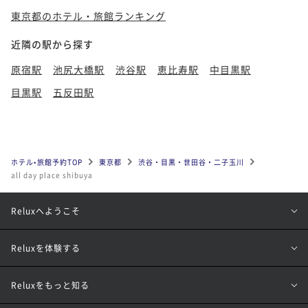
東京都のホテル・旅館ランキング
近隣の駅から探す
原宿駅
池尻大橋駅
渋谷駅
恵比寿駅
中目黒駅
目黒駅
五反田駅
ホテル•旅館予約TOP
東京都
渋谷・目黒・世田谷・二子玉川
all day place shibuya
Reluxへようこそ
Reluxを体験する
Reluxをもっと知る