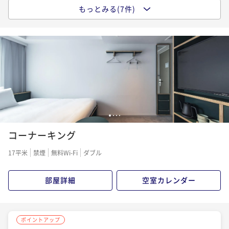
もっとみる(7件)
ポイントアップ
ポイントアップ
【スタンダード】～渋谷駅徒歩5分の好立地～渋谷のま
ポイントアップ
【2連泊】2-night stay＜朝食付＞
ちとつながるパブリック空間を満喫＜素泊り＞
【早期割28】early bird 28＜素泊り＞
朝食付き
現地決済可
事前決済可
IN 15:00 - 29:00 OUT11:00
素泊まり
現地決済可
事前決済可
IN 15:00 - 29:00 OUT11:00
素泊まり
現地決済可
事前決済可
IN 15:00 - 29:00 OUT11:00
ポイント即利用で
最大7％OFF
ポイント即利用で
最大7％OFF
ポイント即利用で
最大7％OFF
¥52,140~
¥36,570~
¥ 48,490 ~
¥42,608~
2名
¥ 34,010 ~
¥ 39,625 ~
2名
2名
1
2
3
4
ポイントアップ
ポイントアップ
コーナーキング
【早期割55】early bird 55＜朝食付＞
【早期割28】early bird 28＜朝食付＞
朝食付き
現地決済可
事前決済可
IN 15:00 - 24:45 OUT11:00
17平米
禁煙
無料Wi-Fi
ダブル
朝食付き
現地決済可
事前決済可
IN 15:00 - 29:00 OUT11:00
ポイント即利用で
最大7％OFF
ポイント即利用で
最大7％OFF
¥37,972~
¥47,668~
部屋詳細
空室カレンダー
¥ 35,313 ~
¥ 44,331 ~
2名
2名
ポイントアップ
ポイントアップ
ポイントアップ