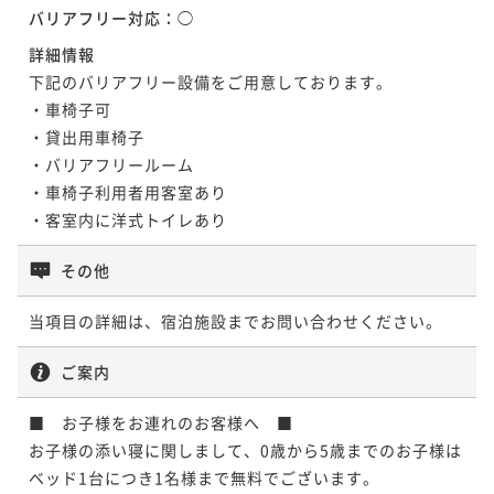
バリアフリー対応：
◯
詳細情報
ポイントアップ
下記のバリアフリー設備をご用意しております。

【2連泊】2-night stay＜朝食付＞
・車椅子可

朝食付き
現地決済可
事前決済可
IN 15:00 - 29:00 OUT11:00
・貸出用車椅子

ポイント即利用で
最大7％OFF
・バリアフリールーム

¥80,084~
・車椅子利用者用客室あり

¥ 74,478 ~
2名
・客室内に洋式トイレあり
その他
当項目の詳細は、宿泊施設までお問い合わせください。
ご案内
■　お子様をお連れのお客様へ　■

お子様の添い寝に関しまして、0歳から5歳までのお子様は
ベッド1台につき1名様まで無料でございます。
