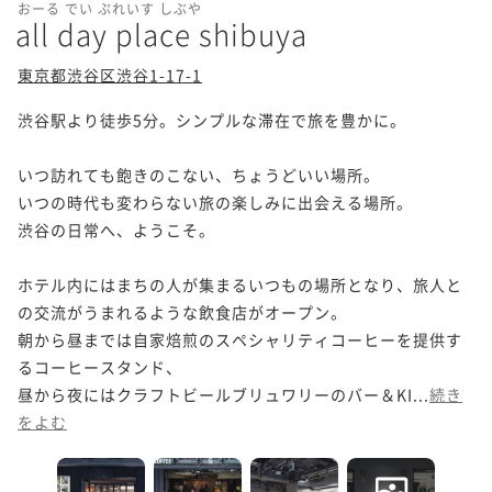
おーる でい ぷれいす しぶや
all day place shibuya
東京都渋谷区渋谷1-17-1
渋谷駅より徒歩5分。シンプルな滞在で旅を豊かに。

いつ訪れても飽きのこない、ちょうどいい場所。

いつの時代も変わらない旅の楽しみに出会える場所。

渋谷の日常へ、ようこそ。 

ホテル内にはまちの人が集まるいつもの場所となり、旅人と
の交流がうまれるような飲食店がオープン。

朝から昼までは自家焙煎のスペシャリティコーヒーを提供す
るコーヒースタンド、

昼から夜にはクラフトビールブリュワリーのバー＆KI...
続き
をよむ