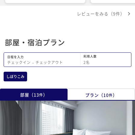
る事など)部屋は機能的でコンパクト。
分かりにくかったので
窓が少しでも開く作りになっていると空
載があるといいかも？
レビューをみる（9件）
気の入れ替えができて嬉しいかなという
ところ。 レストランは東京の生乳で作
るチーズやナチュールワインなど美味し
かった。クラフトビールバーも賑わって
部屋・宿泊プラン
いた。オープンしたばかりということも
ありどこも混雑している感じ。若者向け
の今時のカジュアルなホテルでした。
利用人数
日程を入力
2
名
チェックイン
−
チェックアウト
しぼりこみ
部屋
（
13
）
プラン
（
10
）
件
件