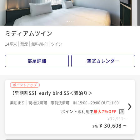
2名
¥ 31,871 ~
¥ 29,972 ~
2名
2名
1
2
3
4
ポイントアップ
ポイントアップ
ミディアムツイン
【早期割55】early bird 55＜朝食付＞
【早期割28】early bird 28＜朝食付＞
朝食付き
現地決済可
事前決済可
IN 15:00 - 24:45 OUT11:00
14平米
禁煙
無料Wi-Fi
ツイン
朝食付き
現地決済可
事前決済可
IN 15:00 - 29:00 OUT11:00
ポイント即利用で
最大7％OFF
ポイント即利用で
最大7％OFF
¥35,902~
¥37,288~
部屋詳細
空室カレンダー
¥ 33,388 ~
¥ 34,677 ~
2名
2名
ポイントアップ
ポイントアップ
ポイントアップ
【早期割55】early bird 55＜素泊り＞
【スタンダード】～渋谷駅徒歩5分の好立地～渋谷のま
【2連泊】2-night stay＜素泊り＞
ちとつながるパブリック空間を満喫＜朝食付＞
素泊まり
現地決済可
事前決済可
IN 15:00 - 29:00 OUT11:00
素泊まり
現地決済可
事前決済可
IN 15:00 - 29:00 OUT11:00
ポイント即利用で
最大7％OFF
朝食付き
現地決済可
事前決済可
IN 15:00 - 29:00 OUT11:00
ポイント即利用で
最大7％OFF
¥32,912~
ポイント即利用で
最大7％OFF
¥42,020~
¥ 30,608 ~
2名
¥ 39,078 ~
¥39,330~
2名
¥ 36,576 ~
2名