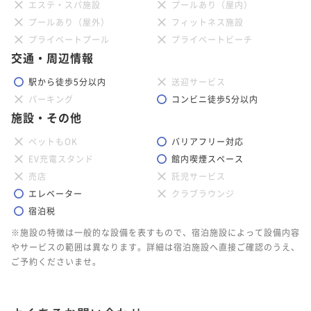
エステ・スパ施設
プールあり（屋内）
プールあり（屋外）
フィットネス施設
プライベートプール
プライベートビーチ
交通・周辺情報
駅から徒歩5分以内
送迎サービス
パーキング
コンビニ徒歩5分以内
施設・その他
ペットもOK
バリアフリー対応
EV充電スタンド
館内喫煙スペース
売店
託児サービス
エレベーター
クラブラウンジ
宿泊税
※施設の特徴は一般的な設備を表すもので、宿泊施設によって設備内容
やサービスの範囲は異なります。詳細は宿泊施設へ直接ご確認のうえ、
ご予約くださいませ。