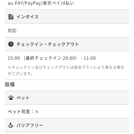
ポイント即利用で
最大7％OFF
¥75,944~
au PAY/PayPay/楽天ペイ/d払い
¥ 70,627 ~
¥46,978~
2名
¥ 43,689 ~
2名
インボイス
対応
ポイントアップ
【早期割28】early bird 28＜朝食付＞
チェックイン・チェックアウト
朝食付き
現地決済可
事前決済可
IN 15:00 - 29:00 OUT11:00
15:00
（最終チェックイン 29:00）
- 11:00
ポイント即利用で
最大7％OFF
¥52,038~
※チェックイン及びチェックアウトは宿泊プランにより異なる場合
¥ 48,395 ~
2名
がございます。
設備
ポイントアップ
ペット
【2連泊】2-night stay＜素泊り＞
素泊まり
現地決済可
事前決済可
IN 15:00 - 29:00 OUT11:00
ペット可否：
×
ポイント即利用で
最大7％OFF
¥69,964~
バリアフリー
¥ 65,066 ~
2名