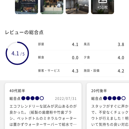
+51枚
レビューの総合点
4.1
3.8
部屋
風呂
4.1
5
/
0.0
4.0
朝食
夕食
4.3
4.2
接客・サービス
施設・設備
40代前半
20代後半
総合点
2022/07/31
総合点
エコフレンドリーな試みが沢山あるのが
スタッフがすぐに声か
良かった。 (紙製の歯磨粉や竹歯ブラ
で、不安なくチェック
シ、ペットボトルのミネラルウォーター
ウトが行えました！明
は置かずウォーターサーバーで給水でき
いて気持ちの良い対応