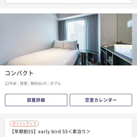
【スタンダード】～渋谷駅徒歩5分の好立地～渋谷のま
ちとつながるパブリック空間を満喫＜素泊り＞
素泊まり
現地決済可
事前決済可
IN 15:00 - 29:00 OUT11:00
ポイント即利用で
最大7％OFF
¥22,770~
¥ 21,176 ~
2名
1
2
3
4
5
ポイントアップ
コンパクト
【早期割55】early bird 55＜朝食付＞
朝食付き
現地決済可
事前決済可
IN 15:00 - 24:45 OUT11:00
12平米
禁煙
無料Wi-Fi
ダブル
ポイント即利用で
最大7％OFF
¥25,552~
部屋詳細
空室カレンダー
¥ 23,763 ~
2名
ポイントアップ
ポイントアップ
【早期割55】early bird 55＜素泊り＞
【スタンダード】～渋谷駅徒歩5分の好立地～渋谷のま