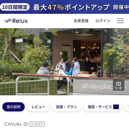
会員登録
ログイン
51
枚
1
2
3
4
5
宿の説明
レビュー
部屋・プラン
施設・サービス
コンセプト