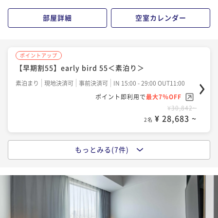
ポイント即利用で
最大7％OFF
ポイント即利用で
最大7％OFF
¥26,070~
¥36,742~
部屋詳細
空室カレンダー
¥ 24,245 ~
¥ 34,170 ~
2名
2名
ポイントアップ
ポイントアップ
ポイントアップ
【早期割55】early bird 55＜素泊り＞
【スタンダード】～渋谷駅徒歩5分の好立地～渋谷のま
【2連泊】2-night stay＜素泊り＞
ちとつながるパブリック空間を満喫＜朝食付＞
素泊まり
現地決済可
事前決済可
IN 15:00 - 29:00 OUT11:00
素泊まり
現地決済可
事前決済可
IN 15:00 - 29:00 OUT11:00
ポイント即利用で
最大7％OFF
朝食付き
現地決済可
事前決済可
IN 15:00 - 29:00 OUT11:00
ポイント即利用で
最大7％OFF
¥30,842~
ポイント即利用で
最大7％OFF
¥40,984~
¥ 28,683 ~
2名
¥ 38,115 ~
¥28,404~
2名
¥ 26,415 ~
2名
もっとみる(7件)
ポイントアップ
ポイントアップ
【スタンダード】～渋谷駅徒歩5分の好立地～渋谷のま
ポイントアップ
【2連泊】2-night stay＜朝食付＞
ちとつながるパブリック空間を満喫＜素泊り＞
【早期割28】early bird 28＜素泊り＞
朝食付き
現地決済可
事前決済可
IN 15:00 - 29:00 OUT11:00
素泊まり
現地決済可
事前決済可
IN 15:00 - 29:00 OUT11:00
素泊まり
現地決済可
事前決済可
IN 15:00 - 29:00 OUT11:00
ポイント即利用で
最大7％OFF
ポイント即利用で
最大7％OFF
ポイント即利用で
最大7％OFF
¥51,104~
¥34,270~
¥ 47,526 ~
¥32,228~