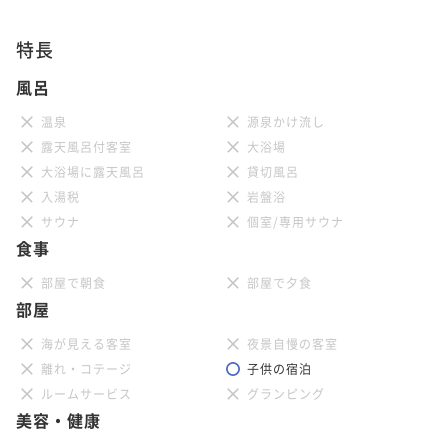
特長
風呂
温泉
源泉かけ流し
露天風呂付客室
大浴場
大浴場に露天風呂
貸切風呂
入湯税
岩盤浴
サウナ
個室/専用サウナ
食事
部屋で朝食
部屋で夕食
部屋
海が見える客室
夜景自慢の客室
離れ・コテージ
子供の宿泊
ルームサービス
グランピング
美容・健康