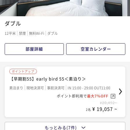
1
2
3
4
5
6
ダブル
12平米
禁煙
無料Wi-Fi
ダブル
部屋詳細
空室カレンダー
ポイントアップ
【早期割55】early bird 55＜素泊り＞
素泊まり
現地決済可
事前決済可
IN 15:00 - 29:00 OUT11:00
ポイント即利用で
最大7％OFF
¥20,492~
¥ 19,057 ~
2名
もっとみる(7件)
ポイントアップ