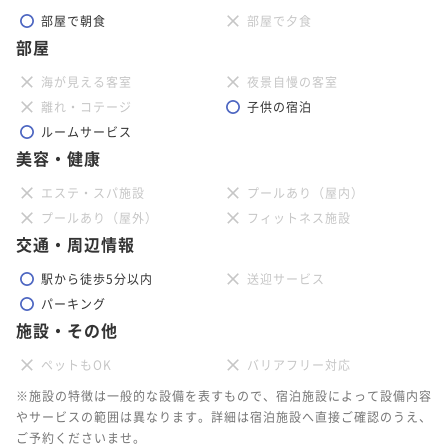
部屋で朝食
部屋で夕食
部屋
海が見える客室
夜景自慢の客室
離れ・コテージ
子供の宿泊
ルームサービス
美容・健康
エステ・スパ施設
プールあり（屋内）
プールあり（屋外）
フィットネス施設
交通・周辺情報
駅から徒歩5分以内
送迎サービス
パーキング
施設・その他
ペットもOK
バリアフリー対応
※施設の特徴は一般的な設備を表すもので、宿泊施設によって設備内容
やサービスの範囲は異なります。詳細は宿泊施設へ直接ご確認のうえ、
ご予約くださいませ。