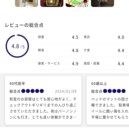
レビューの総合点
4.5
4.0
部屋
風呂
4.8
5
/
4.8
4.4
朝食
夕食
4.9
4.4
接客・サービス
施設・設備
40代前半
60歳以上
総合点
2024/01/09
総合点
和室のお部屋はとても居心地がよく、チ
ベッドのマットの固さ
ェックアウトギリギリまでのんびり過ご
睡できました。 駐車
させていただきました。夜はバーノンノ
イールに酷い傷を入れ
ンにも行き、とても良い体験ができまし
平場に置かせてもらう
た。ありがとうございました！