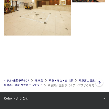
ページトップへ
ホテル•旅館予約TOP
岐阜県
飛騨・高山・白川郷
飛騨高山温泉
飛騨高山温泉 ひだホテルプラザ
飛騨高山温泉 ひだホテルプラザの写真
Reluxへようこそ