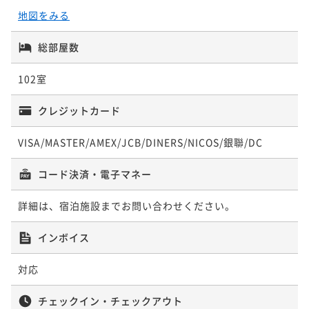
2名
¥ 35,154 ~
¥ 70,912 ~
2名
2名
地図をみる
ポイントアップ
総部屋数
ポイントアップ
ポイントアップ
【京懐石のレストランで贅沢に】五感で愉しむ京懐石
【早期予約限定60日前割】五感で愉しむ京懐石＜和朝
【京懐石のレストランで贅沢に】五感で愉しむ京懐石
102室
＜夕食付き＞
食付き＞
＜夕朝食付き＞
夕食付き
現地決済可
事前決済可
IN 15:00 - 22:00 OUT10:00
朝食付き
事前決済可
IN 15:00 - 22:00 OUT11:00
クレジットカード
二食付き
現地決済可
事前決済可
IN 15:00 - 18:00 OUT11:00
ポイント即利用で
最大7％OFF
ポイント即利用で
最大7％OFF
ポイント即利用で
最大7％OFF
¥69,000~
VISA/MASTER/AMEX/JCB/DINERS/NICOS/銀聯/DC
¥38,080~
¥80,600~
¥ 64,170 ~
2名
¥ 35,414 ~
¥ 74,958 ~
2名
2名
コード決済・電子マネー
ポイントアップ
ポイントアップ
詳細は、宿泊施設までお問い合わせください。
ポイントアップ
【3連泊割】3泊以上の宿泊がお得☆15％OFF＜素泊り
シンプルステイ【朝食付き】
【3連泊割】3泊以上の宿泊がお得☆15％OFF＜朝食付
＞
インボイス
＞
朝食付き
事前決済可
IN 15:00 - 24:00 OUT11:00
素泊まり
事前決済可
IN 15:00 - 24:00 OUT11:00
朝食付き
現地決済可
事前決済可
ポイント即利用で
IN 15:00 - 24:00 OUT11:00
最大7％OFF
対応
ポイント即利用で
最大7％OFF
¥42,800~
ポイント即利用で
最大7％OFF
¥73,920~
¥ 39,804 ~
2名
¥94,350~
チェックイン・チェックアウト
¥ 68,745 ~
2名