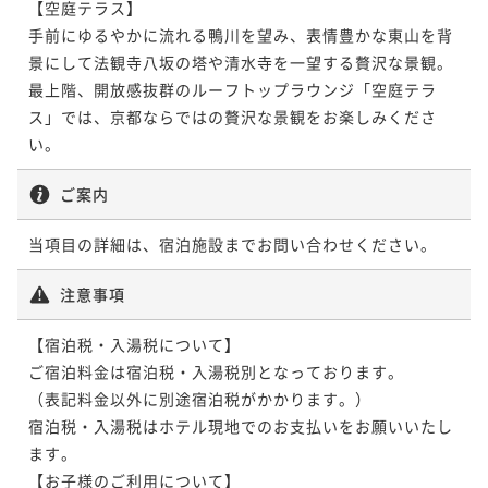
【空庭テラス】

手前にゆるやかに流れる鴨川を望み、表情豊かな東山を背
ポイントアップ
ポイントアップ
景にして法観寺八坂の塔や清水寺を一望する贅沢な景観。
【京懐石のレストランで贅沢に】五感で愉しむ京懐石
【3連泊割】3泊以上の宿泊がお得☆15％OFF＜朝食付
最上階、開放感抜群のルーフトップラウンジ「空庭テラ
＜夕食付き＞
＞
ス」では、京都ならではの贅沢な景観をお楽しみくださ
夕食付き
現地決済可
事前決済可
IN 15:00 - 22:00 OUT10:00
朝食付き
現地決済可
事前決済可
IN 15:00 - 24:00 OUT11:00
ポイント即利用で
最大7％OFF
ポイント即利用で
最大7％OFF
¥74,400~
ご案内
¥94,350~
¥ 69,192 ~
2名
¥ 87,745 ~
2名
当項目の詳細は、宿泊施設までお問い合わせください。
ポイントアップ
注意事項
【京懐石のレストランで贅沢に】五感で愉しむ京懐石
＜夕朝食付き＞
【宿泊税・入湯税について】

二食付き
現地決済可
事前決済可
IN 15:00 - 18:00 OUT11:00
ご宿泊料金は宿泊税・入湯税別となっております。

ポイント即利用で
最大7％OFF
（表記料金以外に別途宿泊税がかかります。）

¥86,400~
宿泊税・入湯税はホテル現地でのお支払いをお願いいたし
¥ 80,352 ~
2名
ます。

【お子様のご利用について】
