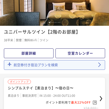
¥41,000~
¥29,700~
¥ 38,130 ~
2名
¥ 27,621 ~
2名
1
2
3
4
5
6
7
8
ポイントアップ
ポイントアップ
【京懐石のレストランで贅沢に】五感で愉しむ京懐石
ユニバーサルツイン【2階のお部屋】
【早期予約限定30日前割】シンプルステイ＜朝食付き
＜朝食付き＞
＞
38平米
禁煙
無料Wi-Fi
ツイン
朝食付き
現地決済可
事前決済可
IN 15:00 - 18:00 OUT11:00
朝食付き
事前決済可
IN 15:00 - 22:00 OUT11:00
ポイント即利用で
最大7％OFF
ポイント即利用で
最大7％OFF
部屋詳細
空室カレンダー
¥41,000~
¥33,300~
¥ 38,130 ~
2名
¥ 30,969 ~
2名
航空券付き宿泊プランを検索
ポイントアップ
ポイントアップ
ポイントアップ
【京懐石のレストランで贅沢に】五感で愉しむ京懐石
シンプルステイ【朝食付き】
シンプルステイ【素泊まり】〜宿の日〜
＜夕食付き＞
朝食付き
事前決済可
IN 15:00 - 24:00 OUT11:00
素泊まり
事前決済可
IN 15:00 - 24:00 OUT11:00
夕食付き
現地決済可
事前決済可
IN 15:00 - 22:00 OUT10:00
ポイント即利用で
最大7％OFF
ポイント即利用で
最大22％OFF
ポイント即利用で
最大7％OFF
¥37,000~
¥34,800~
¥69,000~