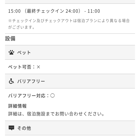
¥ 87,745 ~
2名
15:00
（最終チェックイン 24:00）
- 11:00
ポイントアップ
ポイントアップ
※チェックイン及びチェックアウトは宿泊プランにより異なる場合
【京懐石のレストランで贅沢に】五感で愉しむ京懐石
【早期予約限定60日前割】五感で愉しむ京懐石＜夕朝
がございます。
＜朝食付き＞
食付き＞
設備
朝食付き
現地決済可
事前決済可
IN 15:00 - 18:00 OUT11:00
二食付き
事前決済可
IN 15:00 - 18:00 OUT11:00
ポイント即利用で
最大7％OFF
ペット
ポイント即利用で
最大7％OFF
¥58,800~
¥76,250~
¥ 54,684 ~
2名
¥ 70,912 ~
ペット可否：
×
2名
バリアフリー
ポイントアップ
ポイントアップ
【早期予約限定60日前割】五感で愉しむ京懐石＜夕朝
【京懐石のレストランで贅沢に】五感で愉しむ京懐石
バリアフリー対応：
◯
食付き＞
＜夕朝食付き＞
詳細情報
二食付き
事前決済可
IN 15:00 - 18:00 OUT11:00
二食付き
現地決済可
事前決済可
IN 15:00 - 18:00 OUT11:00
詳細は、宿泊施設までお問い合わせください。
ポイント即利用で
最大7％OFF
ポイント即利用で
最大7％OFF
¥72,080~
その他
¥80,600~
¥ 67,034 ~
2名
¥ 74,958 ~
2名