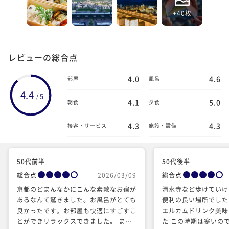
+40枚
レビューの総合点
4.0
4.6
部屋
風呂
4.4
5
/
4.1
5.0
朝食
夕食
4.3
4.3
接客・サービス
施設・設備
50代前半
50代後半
総合点
2026/03/09
総合点
京都のどまんなかにこんな素敵なお宿が
清水寺など歩けていけ
あるなんて驚きました。お風呂がとても
便利の良い場所でした
良かったです。お部屋も快適にすごすこ
エルカムドリンク美味
とができリラックスできました。 また
た この時期は寒いの