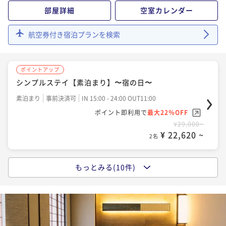
ポイント即利用で
最大7％OFF
部屋詳細
空室カレンダー
¥33,300~
¥ 30,969 ~
2名
航空券付き宿泊プランを検索
ポイントアップ
ポイントアップ
シンプルステイ【朝食付き】
シンプルステイ【素泊まり】〜宿の日〜
朝食付き
事前決済可
IN 15:00 - 24:00 OUT11:00
素泊まり
事前決済可
IN 15:00 - 24:00 OUT11:00
ポイント即利用で
最大7％OFF
ポイント即利用で
最大22％OFF
¥37,000~
¥29,000~
¥ 34,410 ~
2名
¥ 22,620 ~
2名
ポイントアップ
もっとみる(10件)
ポイントアップ
【早期予約限定60日前割】五感で愉しむ京懐石＜和朝
【期間限定・開業4周年記念】4年間の感謝を込めて ～
食付き＞
特別料金＆宿泊者限定特典付き～＜素泊まり＞
朝食付き
事前決済可
IN 15:00 - 22:00 OUT11:00
素泊まり
現地決済可
事前決済可
IN 15:00 - 24:00 OUT11:00
ポイント即利用で
最大7％OFF
ポイント即利用で
最大7％OFF