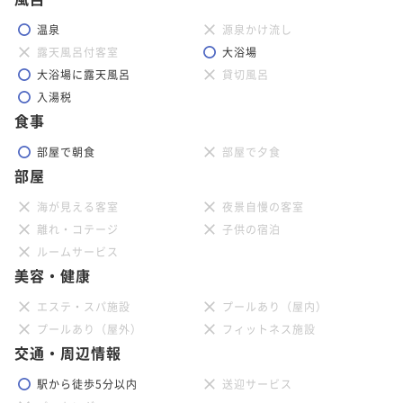
温泉
源泉かけ流し
露天風呂付客室
大浴場
大浴場に露天風呂
貸切風呂
入湯税
食事
部屋で朝食
部屋で夕食
部屋
海が見える客室
夜景自慢の客室
離れ・コテージ
子供の宿泊
ルームサービス
美容・健康
エステ・スパ施設
プールあり（屋内）
プールあり（屋外）
フィットネス施設
交通・周辺情報
駅から徒歩5分以内
送迎サービス