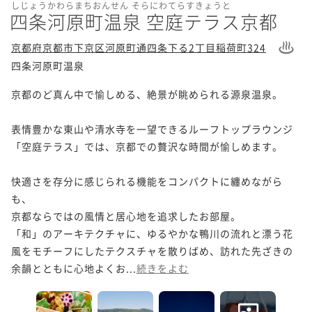
しじょうかわらまちおんせん そらにわてらすきょうと
四条河原町温泉 空庭テラス京都
京都府京都市下京区河原町通四条下る2丁目稲荷町324
四条河原町温泉
京都のど真ん中で愉しめる、絶景が眺められる源泉温泉。

表情豊かな東山や清水寺を一望できるルーフトップラウンジ
「空庭テラス」では、京都での贅沢な時間が愉しめます。

快適さを存分に感じられる機能をコンパクトに纏めながら
も、

京都ならではの風情と居心地を追求したお部屋。

「和」のアーキテクチャに、ゆるやかな鴨川の流れと漂う花
風をモチーフにしたテクスチャを散りばめ、訪れた先ざきの
余韻とともに心地よくお...
続きをよむ