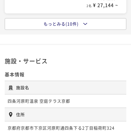
¥ 34,410 ~
2名
¥ 27,144 ~
¥ 64,170 ~
2名
2名
ポイントアップ
もっとみる(10件)
ポイントアップ
ポイントアップ
【京懐石のレストランで贅沢に】五感で愉しむ京懐石
【期間限定・開業4周年記念】4年間の感謝を込めて ～
【3連泊割】3泊以上の宿泊がお得☆15％OFF＜素泊り
＜朝食付き＞
特別料金＆宿泊者限定特典付き～＜素泊まり＞
＞
朝食付き
現地決済可
事前決済可
IN 15:00 - 18:00 OUT11:00
素泊まり
現地決済可
事前決済可
IN 15:00 - 24:00 OUT11:00
素泊まり
事前決済可
IN 15:00 - 24:00 OUT11:00
ポイント即利用で
最大7％OFF
ポイント即利用で
最大7％OFF
ポイント即利用で
最大7％OFF
施設・サービス
¥41,000~
¥34,920~
¥73,950~
¥ 38,130 ~
2名
¥ 32,475 ~
¥ 68,773 ~
2名
2名
基本情報
ポイントアップ
施設名
ポイントアップ
ポイントアップ
【早期予約限定60日前割】五感で愉しむ京懐石＜和朝
【早期予約限定30日前割】シンプルステイ＜朝食付き
【早期予約限定60日前割】五感で愉しむ京懐石＜夕朝
食付き＞
四条河原町温泉 空庭テラス京都
＞
食付き＞
朝食付き
事前決済可
IN 15:00 - 22:00 OUT11:00
朝食付き
事前決済可
IN 15:00 - 22:00 OUT11:00
二食付き
事前決済可
IN 15:00 - 18:00 OUT11:00
住所
ポイント即利用で
最大7％OFF
ポイント即利用で
最大7％OFF
ポイント即利用で
最大7％OFF
¥41,000~
京都府京都市下京区河原町通四条下る2丁目稲荷町324
¥37,800~
¥76,250~
¥ 38,130 ~