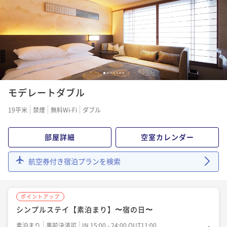
1
2
3
4
5
6
7
モデレートダブル
19平米
禁煙
無料Wi-Fi
ダブル
部屋詳細
空室カレンダー
航空券付き宿泊プランを検索
ポイントアップ
シンプルステイ【素泊まり】〜宿の日〜
素泊まり
事前決済可
IN 15:00 - 24:00 OUT11:00