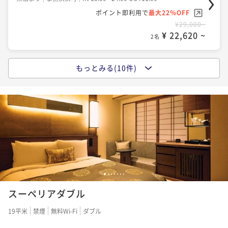
ポイント即利用で
最大22％OFF
¥29,000~
¥ 22,620 ~
2名
もっとみる(10件)
ポイントアップ
【期間限定・開業4周年記念】4年間の感謝を込めて ～
特別料金＆宿泊者限定特典付き～＜素泊まり＞
素泊まり
現地決済可
事前決済可
IN 15:00 - 24:00 OUT11:00
ポイント即利用で
最大7％OFF
¥29,700~
¥ 27,621 ~
2名
1
2
3
4
5
6
7
ポイントアップ
スーペリアダブル
【早期予約限定30日前割】シンプルステイ＜朝食付き
＞
19平米
禁煙
無料Wi-Fi
ダブル
朝食付き
事前決済可
IN 15:00 - 22:00 OUT11:00