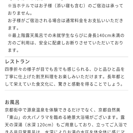
※当ホテルではお子様（添い寝も含む）のご宿泊は承って
ポイントアップ
おりません。

【3連泊割】3泊以上の宿泊がお得☆15％OFF＜素泊り
お子様がご宿泊される場合は通常料金をお支払いいただき
＞
ます。

素泊まり
事前決済可
IN 15:00 - 24:00 OUT11:00
※最上階露天風呂での未就学生ならびに身長140cm未満の
ポイント即利用で
最大7％OFF
方のご利用は、安全に配慮しお断りさせていただいており
¥88,704~
ます。
¥ 82,494 ~
2名
レストラン
四季折々の様子が目でも舌でも感じられる、ひと品ひと品を
ポイントアップ
丁寧に仕上げた割烹料理をお楽しみいただけます。長年都と
【3連泊割】3泊以上の宿泊がお得☆15％OFF＜朝食付
して栄えていた食文化に、驚きと感動を得ることでしょう。
＞
朝食付き
現地決済可
事前決済可
IN 15:00 - 24:00 OUT11:00
お風呂
ポイント即利用で
最大7％OFF
京都街中で源泉温泉を体験できるだけでなく、京都自然美
¥107,064~
「東山」の大パノラマを臨める絶景大浴場がございます。露
¥ 99,569 ~
2名
天の深湯（水深 120cm）もご用意しており、立ってご入浴で
きる非日常風呂は、水深によりお湯の水圧を体全体に感じマ