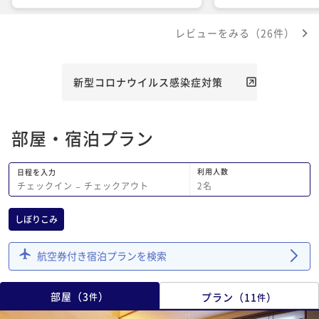
いつか泊まりに来たいなと思いお宿をあ
りで眺めの良いところ
とにしました。
ムドリンクをチケット
レビューをみる（26件）
好きな時間に使わせて
ります 主人は風呂上
たと言ってます できれ
だと尚嬉しいです 娘
新型コロナウイルス感染症対策
うに伝えてあります 
た使わせていただきま
ムドリンクの検討期待
部屋・宿泊プラン
利用人数
日程を入力
2
名
チェックイン
−
チェックアウト
しぼりこみ
航空券付き宿泊プランを検索
部屋
（
3
）
プラン
（
11
）
件
件