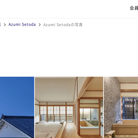
会
呉
Azumi Setoda
Azumi Setodaの写真