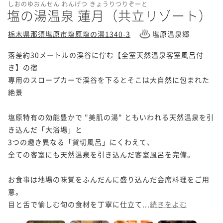
しおのゆおんせん れんげつ きょうりつりぞーと
塩の湯温泉 蓮月（共立リゾート）
栃木県那須塩原市塩原塩の湯1340-3
塩原温泉郷
落差約30メートルの渓谷に佇む【全室天然温泉客室風呂付
き】の宿

専用のスロープカーで渓谷を下るとそこは大自然に包まれた
絶景

塩原特有の効能豊かで "美肌の湯" ともいわれる天然温泉を引
き込んだ「大浴場」と

3つの趣き異なる「貸切風呂」にくわえて、

全ての客室にも天然温泉を引き込んだ客室風呂を完備。

お食事は地場の味覚をふんだんに盛り込んだ会席料理をご用
意。

目と舌で愉しむ旬の食材を丁寧に仕立て...
続きをよむ