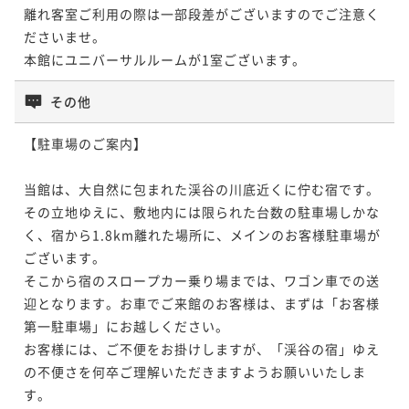
離れ客室ご利用の際は一部段差がございますのでご注意く
ださいませ。

ポイントアップ
本館にユニバーサルルームが1室ございます。
◆【夕食グレードアップ】1日3組限定≪特別会席≫夕
食時間20時／チェックイン16時-チェックアウト12時
その他
／のんびり
二食付き
現地決済可
事前決済可
IN 16:00 - 19:00 OUT12:00
ポイント即利用で
最大7％OFF
【駐車場のご案内】

¥74,580~
¥ 69,359 ~
2名
当館は、大自然に包まれた渓谷の川底近くに佇む宿です。

その立地ゆえに、敷地内には限られた台数の駐車場しかな
く、宿から1.8km離れた場所に、メインのお客様駐車場が
ございます。

そこから宿のスロープカー乗り場までは、ワゴン車での送
迎となります。お車でご来館のお客様は、まずは「お客様
第一駐車場」にお越しください。

お客様には、ご不便をお掛けしますが、「渓谷の宿」ゆえ
の不便さを何卒ご理解いただきますようお願いいたしま
す。
