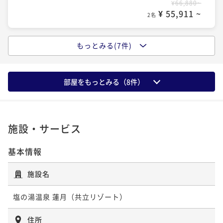
¥60,820~
¥66,880~
¥ 56,562 ~
¥ 55,911 ~
2名
2名
ポイントアップ
◆【夕食グレードアップ】1日3組限定≪特別会席≫夕
もっとみる(7件)
ポイントアップ
ポイントアップ
食時間20時／チェックイン16時-チェックアウト12時
【ご家族のはじまり旅】おむつ付＜湯めぐり＞
◆【早期割90/本館】最大3,000円割引／夕食時間20
／のんびり
時/チェックイン16時-チェックアウト12時／のんびり
二食付き
現地決済可
事前決済可
IN 16:00 - 19:00 OUT12:00
二食付き
現地決済可
IN 14:00 - 17:00 OUT10:00
部屋をもっとみる（
8
件）
ポイント即利用で
最大7％OFF
二食付き
現地決済可
事前決済可
ポイント即利用で
IN 16:00 - 19:00 OUT12:00
最大4％OFF
¥67,980~
¥60,820~
ポイント即利用で
最大7％OFF
¥ 63,221 ~
¥ 58,387 ~
2名
2名
¥62,040~
¥ 57,697 ~
2名
施設・サービス
ポイントアップ
基本情報
【夕食グレードアップ】1日3組限定≪特別会席≫夕食
ポイントアップ
時間17時30分／チェックイン14時-チェックアウト10
◆【早期割60/本館】最大1500円割引／夕食時間20時
施設名
時／湯めぐり
／チェックイン16時-チェックアウト12時／のんびり
二食付き
現地決済可
事前決済可
IN 14:00 - 17:00 OUT10:00
塩の湯温泉 蓮月（共立リゾート）
二食付き
現地決済可
事前決済可
ポイント即利用で
IN 16:00 - 19:00 OUT12:00
最大7％OFF
¥68,640~
ポイント即利用で
最大7％OFF
¥ 63,835 ~
住所
2名
¥64,240~