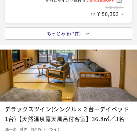
割引とポイント即利用で
最大16％OFF
¥ 61,175 ~
2名
¥58,080~
¥60,280~
¥ 54,014 ~
¥ 50,393 ~
2名
2名
ポイントアップ
◆【夕食グレードアップ】1日3組限定≪特別会席≫夕
もっとみる(7件)
ポイントアップ
ポイントアップ
食時間20時／チェックイン16時-チェックアウト12時
【ご家族のはじまり旅】おむつ付＜湯めぐり＞
◆【早期割90/本館】最大3,000円割引／夕食時間20
／のんびり
時/チェックイン16時-チェックアウト12時／のんびり
二食付き
現地決済可
事前決済可
IN 16:00 - 19:00 OUT12:00
二食付き
現地決済可
IN 14:00 - 17:00 OUT10:00
ポイント即利用で
最大7％OFF
二食付き
現地決済可
事前決済可
ポイント即利用で
IN 16:00 - 19:00 OUT12:00
最大4％OFF
¥65,780~
¥58,080~
ポイント即利用で
最大7％OFF
¥ 61,175 ~
¥ 55,756 ~
2名
2名
¥55,440~
¥ 51,559 ~
2名
ポイントアップ
1
2
【夕食グレードアップ】1日3組限定★≪特別会席≫プ
ポイントアップ
デラックスツイン(シングル×２台＋デイベッド
ラン＜２食付＞ 【湯めぐり】A＜IN14：00～OUT10：
◆【早期割60/本館】最大1500円割引／夕食時間20時
00＞
／チェックイン16時-チェックアウト12時／のんびり
1台)【天然温泉露天風呂付客室】36.8㎡／3名定
二食付き
現地決済可
事前決済可
IN 14:00 - 17:00 OUT10:00
二食付き
現地決済可
事前決済可
ポイント即利用で
IN 16:00 - 19:00 OUT12:00
最大7％OFF
員
36平米
禁煙
無料Wi-Fi
ツイン
¥65,780~
ポイント即利用で
最大7％OFF