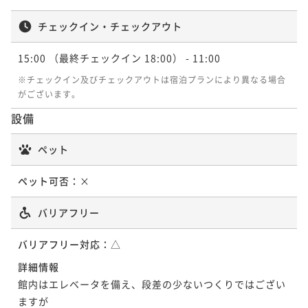
チェックイン・チェックアウト
ポイントアップ
◆【のんびりプラン限定】チーズガーデンケーキセッ
15:00
（最終チェックイン 18:00）
- 11:00
ト付／夕食時間20時／チェックイン16時-チェックアウ
※チェックイン及びチェックアウトは宿泊プランにより異なる場合
ト12時
二食付き
現地決済可
事前決済可
IN 16:00 - 19:00 OUT12:00
がございます。
ポイント即利用で
最大7％OFF
設備
¥70,720~
¥ 65,769 ~
2名
ペット
ペット可否：
×
ポイントアップ
◆【夕食グレードアップ】1日3組限定★≪特別会席≫
バリアフリー
プラン＜２食付＞【のんびり】B＜IN16：00～OUT1
2：00＞
バリアフリー対応：
二食付き
現地決済可
△
事前決済可
IN 16:00 - 19:00 OUT12:00
ポイント即利用で
最大7％OFF
詳細情報
¥74,580~
館内はエレベータを備え、段差の少ないつくりではござい
¥ 69,359 ~
2名
ますが
