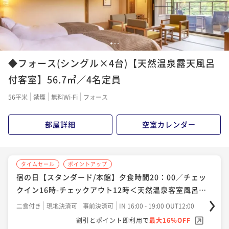
¥ 57,868 ~
2名
¥56,540~
¥ 54,278 ~
2名
ポイントアップ
1
2
3
◆【のんびりプラン限定】チーズガーデンケーキセッ
ポイントアップ
◆フォース(シングル×4台)【天然温泉露天風呂
ト付／夕食時間20時／チェックイン16時-チェックアウ
【早期割60／本館】最大1,500円割引／夕食時間17時3
ト12時
0分／IN14時-OUT10時／湯めぐり
付客室】56.7㎡／4名定員
二食付き
現地決済可
事前決済可
IN 16:00 - 19:00 OUT12:00
二食付き
現地決済可
IN 14:00 - 17:00 OUT10:00
ポイント即利用で
最大7％OFF
56平米
禁煙
無料Wi-Fi
フォース
¥64,120~
ポイント即利用で
最大4％OFF
¥ 59,631 ~
2名
¥57,640~
部屋詳細
空室カレンダー
¥ 55,334 ~
2名
ポイントアップ
◆【夕食グレードアップ】1日3組限定★≪特別会席≫
ポイントアップ
タイムセール
ポイントアップ
プラン＜２食付＞【のんびり】B＜IN16：00～OUT1
【スタンダード/本館】夕食時間17時30分／チェックイ
宿の日【スタンダード/本館】夕食時間20：00／チェッ
2：00＞
ン14時-チェックアウト10時＜天然温泉客室風呂付＞湯
クイン16時-チェックアウト12時＜天然温泉客室風呂付
二食付き
現地決済可
事前決済可
IN 16:00 - 19:00 OUT12:00
めぐり
＞のんびり
二食付き
現地決済可
事前決済可
ポイント即利用で
IN 14:00 - 17:00 OUT10:00
最大7％OFF
二食付き
現地決済可
事前決済可
IN 16:00 - 19:00 OUT12:00
¥67,980~
ポイント即利用で
最大7％OFF
割引とポイント即利用で
最大16％OFF
¥ 63,221 ~
2名