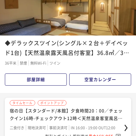
¥58,080~
ポイント即利用で
最大4％OFF
¥ 55,756 ~
2名
¥53,680~
¥ 51,532 ~
2名
ポイントアップ
1
2
◆【のんびりプラン限定】チーズガーデンケーキセッ
ポイントアップ
◆デラックスツイン(シングル×２台＋デイベッ
ト付／夕食時間20時／チェックイン16時-チェックアウ
【早期割60／本館】最大1,500円割引／夕食時間17時3
ト12時
0分／IN14時-OUT10時／湯めぐり
ド1台)【天然温泉露天風呂付客室】36.8㎡／3名
二食付き
現地決済可
事前決済可
IN 16:00 - 19:00 OUT12:00
二食付き
現地決済可
IN 14:00 - 17:00 OUT10:00
ポイント即利用で
最大7％OFF
定員
36平米
禁煙
無料Wi-Fi
ツイン
¥61,380~
ポイント即利用で
最大4％OFF
¥ 57,083 ~
2名
¥55,440~
部屋詳細
空室カレンダー
¥ 53,222 ~
2名
ポイントアップ
◆【夕食グレードアップ】1日3組限定★≪特別会席≫
ポイントアップ
タイムセール
ポイントアップ
プラン＜２食付＞【のんびり】B＜IN16：00～OUT1
【スタンダード/本館】夕食時間17時30分／チェックイ
宿の日【スタンダード/本館】夕食時間20：00／チェッ
2：00＞
ン14時-チェックアウト10時＜天然温泉客室風呂付＞湯
クイン16時-チェックアウト12時＜天然温泉客室風呂付
二食付き
現地決済可
事前決済可
IN 16:00 - 19:00 OUT12:00
めぐり
＞のんびり
二食付き
現地決済可
事前決済可
ポイント即利用で
IN 14:00 - 17:00 OUT10:00
最大7％OFF
二食付き
現地決済可
事前決済可
IN 16:00 - 19:00 OUT12:00
¥65,780~
ポイント即利用で
最大7％OFF