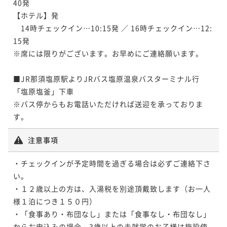
40発

【ホテル】発　

　14時チェックイン…10:15発 ／ 16時チェックイン…12:
15発

※席には限りがございます。お早めにご連絡願います。

■JR那須塩原駅よりJRバス塩原温泉バスターミナル行 
「塩原塩釜」下車

※バス停からもお電話いただければ送迎を承っておりま
注意事項
・チェックインが予定時間を過ぎる場合は必ずご連絡下さ
い。

・１２歳以上の方は、入湯税を別途頂戴致します（お一人
様１泊につき１５０円）

・「食事あり・布団なし」または「食事なし・布団なし」
からお申込みの場合、3歳以上の未就学のお子様は施設使