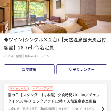
らしき家族の卓の隣に
いたかつ3月末で辞め
(本人が話していた)
の従業員の個人情報(
続けるか等)をよく響
ていたので、割と居心
1
2
す。自分の卓について
4回全て素敵な方だっ
◆ツイン(シングル×２台)【天然温泉露天風呂付
かもしれません。 大
客室】28.7㎡／2名定員
豪華な作りなのでおす
わりで男女の浴場を交
28平米
禁煙
無料Wi-Fi
ツイン
長く泊まると若干飽き
思います。お部屋の露
切風呂全てを楽しみ尽
部屋詳細
空室カレンダー
です。館内には「らい
たスペースがあります
度のみであくまで休憩
タイムセール
ポイントアップ
ので、小説や漫画等は
宿の日【スタンダード/本館】夕食時間20：00／チェッ
この系列は本当にサー
も感動するのですが、
クイン16時-チェックアウト12時＜天然温泉客室風呂付
クアウトはスムーズな
＞のんびり
二食付き
現地決済可
事前決済可
IN 16:00 - 19:00 OUT12:00
を出してくださるまで