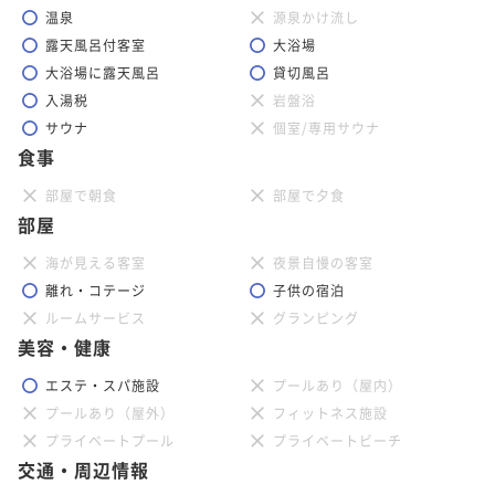
温泉
源泉かけ流し
露天風呂付客室
大浴場
大浴場に露天風呂
貸切風呂
入湯税
岩盤浴
サウナ
個室/専用サウナ
食事
部屋で朝食
部屋で夕食
部屋
海が見える客室
夜景自慢の客室
離れ・コテージ
子供の宿泊
ルームサービス
グランピング
美容・健康
エステ・スパ施設
プールあり（屋内）
プールあり（屋外）
フィットネス施設
プライベートプール
プライベートビーチ
交通・周辺情報