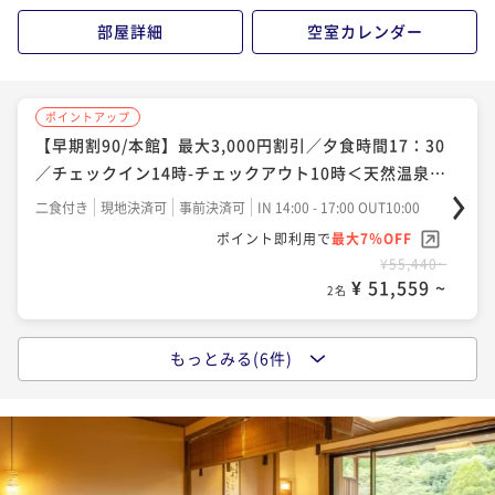
¥ 61,175 ~
2名
¥57,640~
部屋詳細
空室カレンダー
¥ 53,605 ~
2名
ポイントアップ
【夕食グレードアップ】1日3組限定≪特別会席≫夕食
ポイントアップ
ポイントアップ
時間17時30分／チェックイン14時-チェックアウト10
【ショートステイ】那須観光に最適☆夕食時間20：00
【早期割90/本館】最大3,000円割引／夕食時間17：30
時／湯めぐり
～＜２食付＞＜IN16：00～OUT11：00＞
／チェックイン14時-チェックアウト10時＜天然温泉客
二食付き
現地決済可
事前決済可
IN 14:00 - 17:00 OUT10:00
室風呂付＞湯めぐり
二食付き
現地決済可
IN 15:00 - 19:00 OUT11:00
ポイント即利用で
最大7％OFF
二食付き
現地決済可
事前決済可
IN 14:00 - 17:00 OUT10:00
¥65,780~
ポイント即利用で
最大4％OFF
ポイント即利用で
最大7％OFF
¥ 61,175 ~
2名
¥55,880~
¥55,440~
¥ 53,644 ~
¥ 51,559 ~
2名
2名
もっとみる(6件)
ポイントアップ
ポイントアップ
◆【ご家族のはじまり旅】おむつ付＜のんびり＞
【ショートステイ】那須観光に最適☆夕食時間17：30
～＜２食付＞＜IN15：00～OUT10：00＞
二食付き
現地決済可
IN 16:00 - 19:00 OUT12:00
二食付き
現地決済可
IN 15:00 - 17:00 OUT10:00
ポイント即利用で
最大4％OFF
¥60,280~
ポイント即利用で
最大4％OFF