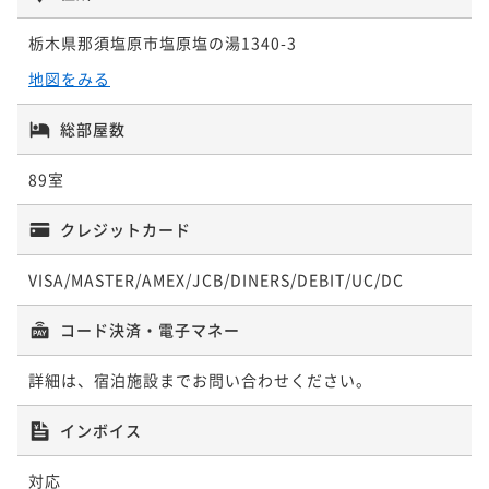
¥ 59,743 ~
2名
栃木県那須塩原市塩原塩の湯1340-3
ポイントアップ
地図をみる
【夕食グレードアップ】1日3組限定★≪特別会席≫プ
ポイントアップ
ラン＜２食付＞ 【湯めぐり】A＜IN14：00～OUT10：
【ショートステイ】那須観光に最適☆夕食時間20：00
総部屋数
00＞
～＜２食付＞＜IN16：00～OUT11：00＞
二食付き
現地決済可
事前決済可
IN 14:00 - 17:00 OUT10:00
89室
二食付き
現地決済可
IN 15:00 - 19:00 OUT11:00
ポイント即利用で
最大7％OFF
¥68,640~
ポイント即利用で
最大4％OFF
¥ 63,835 ~
クレジットカード
2名
¥62,480~
¥ 59,980 ~
2名
VISA/MASTER/AMEX/JCB/DINERS/DEBIT/UC/DC
コード決済・電子マネー
ポイントアップ
◆【ご家族のはじまり旅】おむつ付＜のんびり＞
詳細は、宿泊施設までお問い合わせください。
二食付き
現地決済可
IN 16:00 - 19:00 OUT12:00
ポイント即利用で
最大4％OFF
インボイス
¥66,880~
¥ 64,204 ~
2名
対応