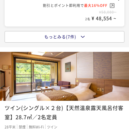
香川のお宿でも同じ経
割引とポイント即利用で
最大16％OFF
諦めていますが、今回
¥58,080~
で何かあったのかと若
¥ 48,554 ~
2名
ェックアウトが1分未
おさら残念に思います
際や帰りの予定が詰ま
もっとみる(7件)
ポイントアップ
余裕を持ってロビーへ
◆【早期割90/本館】最大3,000円割引／夕食時間20
総合すると、良い点も
時/チェックイン16時-チェックアウト12時／のんびり
店と大差なく、内装や
良い旅館ですので、ど
二食付き
現地決済可
事前決済可
IN 16:00 - 19:00 OUT12:00
すすめの旅先だと思い
ポイント即利用で
最大7％OFF
¥53,240~
¥ 49,513 ~
2名
1
2
ポイントアップ
ツイン(シングル×２台)【天然温泉露天風呂付客
【ショートステイ】那須観光に最適☆夕食時間20：00
～＜２食付＞＜IN16：00～OUT11：00＞
室】28.7㎡／2名定員
二食付き
現地決済可
IN 15:00 - 19:00 OUT11:00
28平米
禁煙
無料Wi-Fi
ツイン