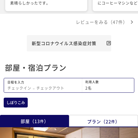
素晴らしかったです。
にコーヒーマシンなど
場所で過ごしやすかっ
になりませんでした。
レビューをみる（47件）
共立リゾートあるある
が、連泊すると1日目
華でそれ以降は普通な
るのはいささかおかし
新型コロナウイルス感染症対策
おります。1泊のみの
方には、食事自体とて
で落ち着けるのでおす
部屋・宿泊プラン
2度目の朝食について
「明日はお帰りになる
豪華な朝食を出すから
利用人数
日程を入力
い」と言われ少し期待
2
名
チェックイン
−
チェックアウト
すが、昨日と何も構成
が豪華になったのか分
しぼりこみ
た。旅館の都合上で時
だけなら、あの文言は
思います。そして同じ
部屋
（
13
）
プラン
（
22
）
件
件
はあまり期待しない方
す。2日目の夜は、か