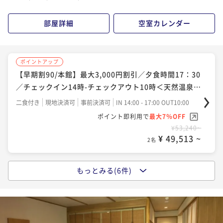
ポイント即利用で
最大4％OFF
¥53,680~
部屋詳細
空室カレンダー
¥ 51,532 ~
2名
ポイントアップ
ポイントアップ
◆【早期割60/本館】最大1500円割引／夕食時間20時
【早期割90/本館】最大3,000円割引／夕食時間17：30
／チェックイン16時-チェックアウト12時／のんびり
／チェックイン14時-チェックアウト10時＜天然温泉客
室風呂付＞湯めぐり
二食付き
現地決済可
事前決済可
IN 16:00 - 19:00 OUT12:00
二食付き
現地決済可
事前決済可
IN 14:00 - 17:00 OUT10:00
ポイント即利用で
最大7％OFF
ポイント即利用で
最大7％OFF
¥55,440~
¥53,240~
¥ 51,559 ~
¥ 49,513 ~
2名
2名
もっとみる(6件)
ポイントアップ
ポイントアップ
◆【ご家族のはじまり旅】おむつ付＜のんびり＞
【ショートステイ】那須観光に最適☆夕食時間17：30
～＜２食付＞＜IN15：00～OUT10：00＞
二食付き
現地決済可
IN 16:00 - 19:00 OUT12:00
二食付き
現地決済可
IN 15:00 - 17:00 OUT10:00
ポイント即利用で
最大4％OFF