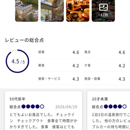
+47枚
レビューの総合点
4.6
4.6
部屋
風呂
4.5
5
/
4.2
4.2
朝食
夕食
4.3
4.3
接客・サービス
施設・設備
50代前半
20才未満
総合点
2026/04/29
総合点
とてもよいお風呂でした。 チェックイ
2泊3日の温泉旅行で
ン チェックアウト 食事全て時間がか
した。 他の方のレビ
かりすぎでした。 食事 接客はとても
ブルカーの待ち時間に