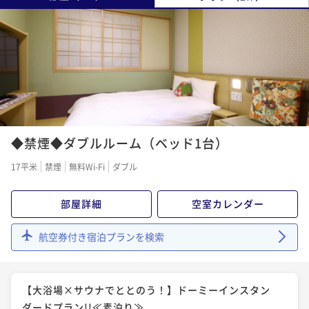
1
2
◆禁煙◆ダブルルーム（ベッド1台）
17平米
禁煙
無料Wi-Fi
ダブル
部屋詳細
空室カレンダー
航空券付き宿泊プランを検索
【大浴場×サウナでととのう！】ドーミーインスタン
ダードプラン!!≪素泊り≫