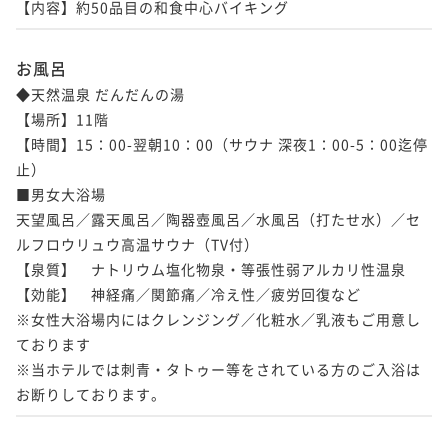
お風呂
◆天然温泉 だんだんの湯

【場所】11階

【時間】15：00-翌朝10：00（サウナ 深夜1：00-5：00迄停
止）

■男女大浴場

天望風呂／露天風呂／陶器壺風呂／水風呂（打たせ水）／セ
ルフロウリュウ高温サウナ（TV付）

【泉質】　ナトリウム塩化物泉・等張性弱アルカリ性温泉

【効能】　神経痛／関節痛／冷え性／疲労回復など

※女性大浴場内にはクレンジング／化粧水／乳液もご用意し
ております

※当ホテルでは刺青・タトゥー等をされている方のご入浴は