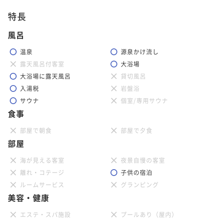
特長
風呂
温泉
源泉かけ流し
露天風呂付客室
大浴場
大浴場に露天風呂
貸切風呂
入湯税
岩盤浴
サウナ
個室/専用サウナ
食事
部屋で朝食
部屋で夕食
部屋
海が見える客室
夜景自慢の客室
離れ・コテージ
子供の宿泊
ルームサービス
グランピング
美容・健康
エステ・スパ施設
プールあり（屋内）