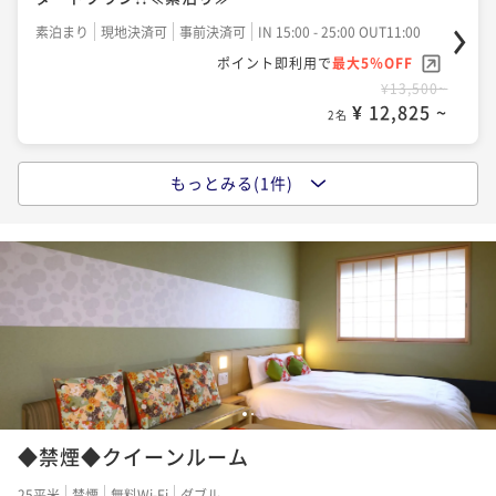
素泊まり
現地決済可
事前決済可
IN 15:00 - 25:00 OUT11:00
ポイント即利用で
最大5％OFF
¥13,500~
¥ 12,825 ~
2名
もっとみる(1件)
【大浴場×サウナでととのう！】ドーミーインスタン
ダードプラン!!≪朝食付き≫
朝食付き
現地決済可
事前決済可
IN 15:00 - 25:00 OUT11:00
ポイント即利用で
最大5％OFF
¥19,500~
¥ 18,525 ~
2名
1
2
◆禁煙◆クイーンルーム
25平米
禁煙
無料Wi-Fi
ダブル