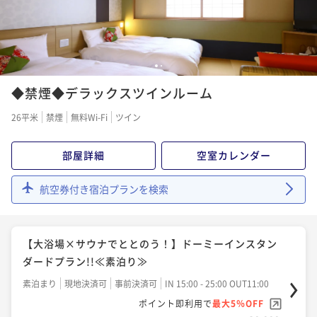
¥24,000~
¥ 22,800 ~
2名
1
2
◆禁煙◆デラックスツインルーム
26平米
禁煙
無料Wi-Fi
ツイン
部屋詳細
空室カレンダー
航空券付き宿泊プランを検索
【大浴場×サウナでととのう！】ドーミーインスタン
ダードプラン!!≪素泊り≫
素泊まり
現地決済可
事前決済可
IN 15:00 - 25:00 OUT11:00
ポイント即利用で
最大5％OFF