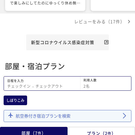
で楽しみにしてたのにゆっくり休め無か
ったです もうリラックスを利用しない
かな
レビューをみる（17件）
新型コロナウイルス感染症対策
部屋・宿泊プラン
利用人数
日程を入力
2
名
チェックイン
−
チェックアウト
しぼりこみ
航空券付き宿泊プランを検索
部屋
（
7
）
プラン
（
2
）
件
件