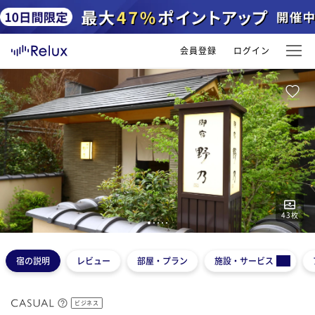
会員登録
ログイン
43
枚
1
2
3
4
5
宿の説明
レビュー
部屋・プラン
施設・サービス
ビジネス