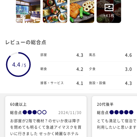
+43枚
レビューの総合点
4.3
4.6
部屋
風呂
4.4
5
/
4.2
3.0
朝食
夕食
4.1
4.3
接客・サービス
施設・設備
60歳以上
20代後半
総合点
2024/11/30
総合点
お部屋が2階で機材？のせいか夜は障子
とても満足して宿泊で
を閉めても明るくて急遽アイマスクを買
利用したいと思います
いに行きました せっかく綺麗なホテル