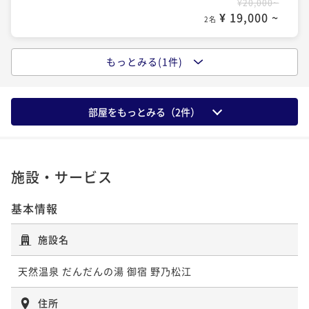
¥20,000~
¥ 19,000 ~
2名
もっとみる(1件)
【大浴場×サウナでととのう！】ドーミーインスタン
ダードプラン!!≪朝食付き≫
朝食付き
現地決済可
事前決済可
IN 15:00 - 25:00 OUT11:00
部屋をもっとみる（
2
件）
ポイント即利用で
最大5％OFF
¥26,000~
¥ 24,700 ~
2名
施設・サービス
基本情報
施設名
天然温泉 だんだんの湯 御宿 野乃松江
住所