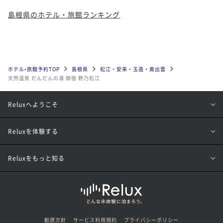
島根県のホテル・旅館ランキング
ホテル•旅館予約TOP
島根県
松江・安来・玉造・奥出雲
天然温泉 だんだんの湯 御宿 野乃松江
Reluxへようこそ
Reluxを体験する
Reluxをもっと知る
勧誘方針
サービス利用規約
プライバシーポリシー