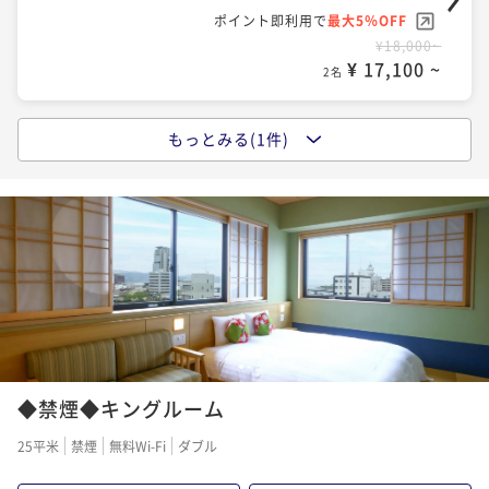
ポイント即利用で
最大5％OFF
¥18,000~
¥ 17,100 ~
2名
もっとみる(1件)
【大浴場×サウナでととのう！】ドーミーインスタン
ダードプラン!!≪朝食付き≫
朝食付き
現地決済可
事前決済可
IN 15:00 - 25:00 OUT11:00
ポイント即利用で
最大5％OFF
¥24,000~
¥ 22,800 ~
2名
1
2
◆禁煙◆キングルーム
25平米
禁煙
無料Wi-Fi
ダブル