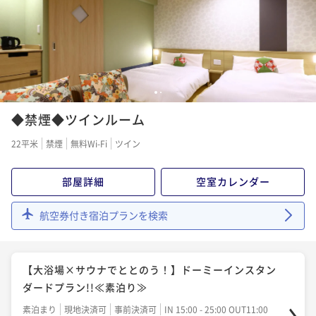
ポイント即利用で
最大5％OFF
¥22,000~
¥ 20,900 ~
2名
1
2
◆禁煙◆ツインルーム
22平米
禁煙
無料Wi-Fi
ツイン
部屋詳細
空室カレンダー
航空券付き宿泊プランを検索
【大浴場×サウナでととのう！】ドーミーインスタン
ダードプラン!!≪素泊り≫
素泊まり
現地決済可
事前決済可
IN 15:00 - 25:00 OUT11:00