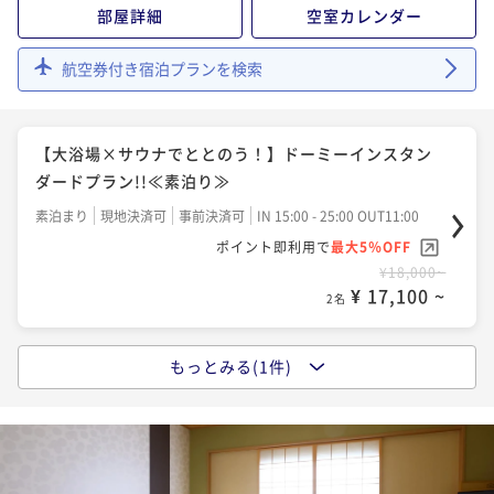
部屋詳細
空室カレンダー
航空券付き宿泊プランを検索
【大浴場×サウナでととのう！】ドーミーインスタン
ダードプラン!!≪素泊り≫
素泊まり
現地決済可
事前決済可
IN 15:00 - 25:00 OUT11:00
ポイント即利用で
最大5％OFF
¥18,000~
¥ 17,100 ~
2名
もっとみる(1件)
【大浴場×サウナでととのう！】ドーミーインスタン
ダードプラン!!≪朝食付き≫
朝食付き
現地決済可
事前決済可
IN 15:00 - 25:00 OUT11:00
ポイント即利用で
最大5％OFF