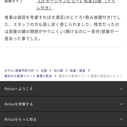
【2Fオーシャンビュー】和室10畳 （トイ
部屋タイプ
レ付き）
食事は値段を考慮すれば大満足(のどぐろ+飲み放題付き)でし
た、スタッフの方も話し安く感じられました、残念だったの
は部屋の鍵の開閉がやりにくい(開けるのに一苦労)部屋が一
室あった事でした。
ホテル•旅館予約TOP
北陸
石川県
和倉・能登
都忘れ七尾湾リゾート 能登小牧台
都忘れ七尾湾リゾート 能登小牧台のレビュー
Reluxへようこそ
Reluxを体験する
Reluxをもっと知る