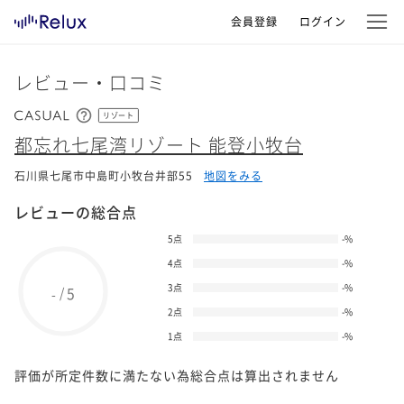
会員登録
ログイン
レビュー・口コミ
リゾート
都忘れ七尾湾リゾート 能登小牧台
石川県七尾市中島町小牧台井部55
地図をみる
レビューの総合点
5点
-
%
4点
-
%
3点
-
%
5
/
-
2点
-
%
1点
-
%
評価が所定件数に満たない為総合点は算出されません