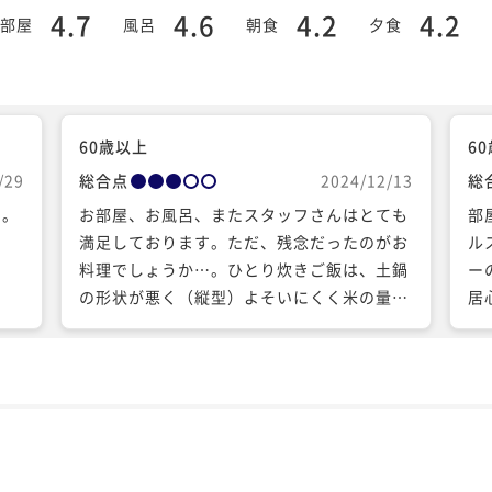
4.7
4.6
4.2
4.2
部屋
風呂
朝食
夕食
60歳以上
6
/29
総合点
2024/12/13
総
す。
お部屋、お風呂、またスタッフさんはとても
部
満足しております。ただ、残念だったのがお
ル
料理でしょうか…。ひとり炊きご飯は、土鍋
ー
の形状が悪く（縦型）よそいにくく米の量も
居
少なく冷めやすい。お料理も全般食材がパッ
の
とせず冬の寒い時期なのに冷たいお料理が多
方
い。飲酒の方を念頭にお料理や飲み物も合わ
く
せているのか、ソフトドリンクの種類がなく
が
お水も有料です。せめて最後くらい温かいお
す
茶が欲しかったです。
ん
て