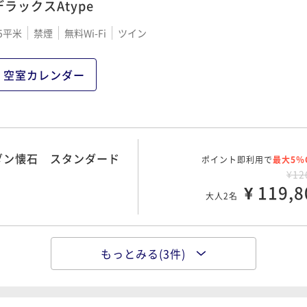
デラックスAtype
5平米
禁煙
無料Wi-Fi
ツイン
ポイント即利用で
最大5％
ス
¥14
¥ 141,7
大人2名
空室カレンダー
ポイント即利用で
最大5％
シャルコース
¥16
ダン懐石 スタンダード
ポイント即利用で
¥ 154,5
最大5％
大人2名
¥12
¥ 119,8
大人2名
もっとみる(3件)
ポイント即利用で
最大5％
コース
¥14
¥ 133,1
大人2名