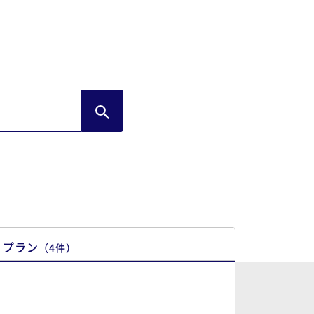
温がとても良かったし、ラウンジでのドリ
ク飲み放題はいいことです。
プラン
（
4
件
）