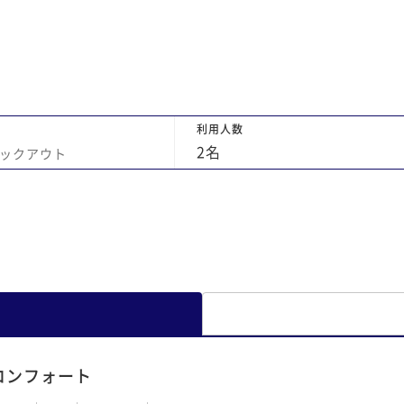
湯
ン
利用人数
2
名
ックアウト
コンフォート