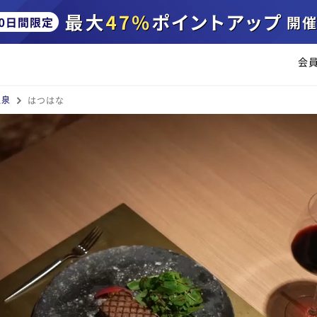
会
温泉
はつはな