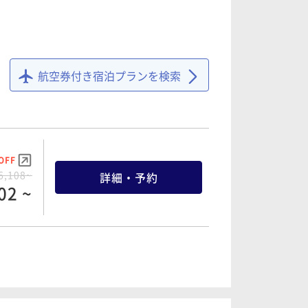
OFF
9,160~
詳細・予約
02 ~
航空券付き宿泊プランを検索
OFF
2,720~
詳細・予約
84 ~
OFF
6,108~
詳細・予約
02 ~
OFF
0,120~
詳細・予約
14 ~