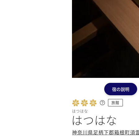
宿の説明
旅館
はつはな
はつはな
神奈川県足柄下郡箱根町須雲川