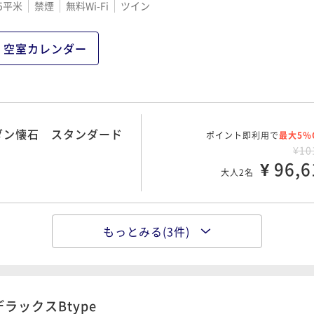
5平米
禁煙
無料Wi-Fi
ツイン
空室カレンダー
ダン懐石 スタンダード
ポイント即利用で
最大5％
¥10
¥ 96,6
大人2名
もっとみる(3件)
ポイント即利用で
最大5％
コース
¥11
¥ 107,3
大人2名
デラックスBtype