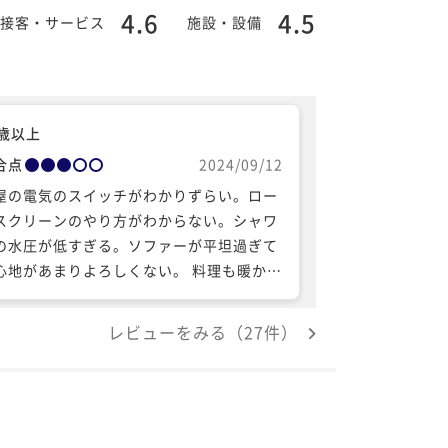
4.6
4.5
接客・サービス
施設・設備
0歳以上
合点
2024/09/12
屋の電気のスイッチがわかりずらい。ロー
スクリーンのやり方がわからない。シャワ
の水圧が低すぎる。ソファーが平坦過ぎて
心地があまりよろしくない。 料理も暖かい
と冷たいのが曖昧。創作和食なのでいた仕
ないが。料理の紹介も言葉の問題もあり良
レビューをみる（27件）
分からない。 以上がダメだったところです
、それ以上に良かった事の方が多かったで
。 スタッフが外国人なので閉口したけどみ
な一生懸命に片言の日本語で説明してくれ
逆にうれしかった。 部屋風呂からの景色や