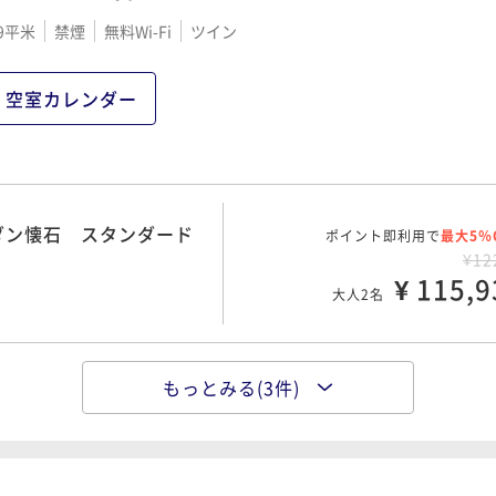
9平米
禁煙
無料Wi-Fi
ツイン
ポイント即利用で
最大5％
ス
¥12
¥ 120,2
大人2名
空室カレンダー
ポイント即利用で
最大5％
シャルコース
¥14
ダン懐石 スタンダード
ポイント即利用で
¥ 133,1
最大5％
大人2名
¥12
¥ 115,9
大人2名
もっとみる(3件)
ポイント即利用で
最大5％
コース
¥13
¥ 128,8
大人2名