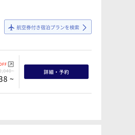
OFF
6,560~
詳細・予約
32 ~
航空券付き宿泊プランを検索
OFF
0,120~
詳細・予約
14 ~
OFF
2,040~
詳細・予約
38 ~
OFF
5,600~
詳細・予約
20 ~