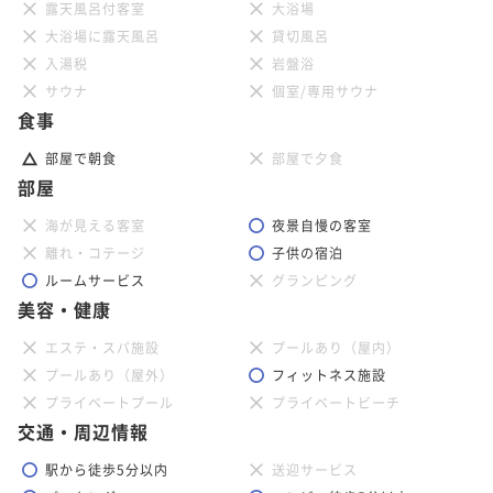
露天風呂付客室
大浴場
大浴場に露天風呂
貸切風呂
入湯税
岩盤浴
サウナ
個室/専用サウナ
食事
部屋で朝食
部屋で夕食
部屋
海が見える客室
夜景自慢の客室
離れ・コテージ
子供の宿泊
ルームサービス
グランピング
美容・健康
エステ・スパ施設
プールあり（屋内）
プールあり（屋外）
フィットネス施設
プライベートプール
プライベートビーチ
交通・周辺情報
駅から徒歩5分以内
送迎サービス