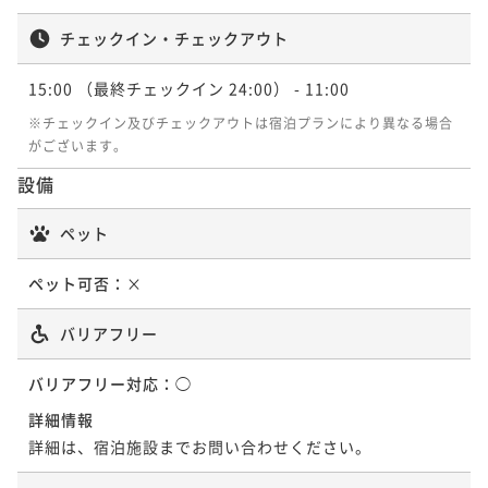
０％還元♪
ポイント即利用で
最大5％OFF
チェックイン・チェックアウト
朝食付き
現地決済可
事前決済可
IN 15:00 - 26:00 OUT11:00
¥33,700~
¥ 32,015 ~
ポイント即利用で
最大5％OFF
2名
15:00
（最終チェックイン 24:00）
- 11:00
¥28,700~
¥ 27,265 ~
※チェックイン及びチェックアウトは宿泊プランにより異なる場合
2名
がございます。
【シンプルステイ★朝食付】朝食ブッフェか和定食か
ら選べる、北海道を味わう贅沢モーニング
設備
【シンプルステイ★朝食付】朝食ブッフェか和定食か
朝食付き
現地決済可
事前決済可
IN 15:00 - 26:00 OUT11:00
ら選べる、北海道を味わう贅沢モーニング
ペット
ポイント即利用で
最大5％OFF
朝食付き
現地決済可
事前決済可
IN 15:00 - 26:00 OUT11:00
¥33,700~
ペット可否：
×
¥ 32,015 ~
ポイント即利用で
最大5％OFF
2名
¥28,700~
バリアフリー
¥ 27,265 ~
2名
【連泊割★素泊り】～連泊がお得～ 2泊以上の滞在を
バリアフリー対応：
◯
お考えの方にオススメ！
詳細情報
【連泊割★素泊り】～連泊がお得～ 2泊以上の滞在を
素泊まり
現地決済可
事前決済可
IN 15:00 - 26:00 OUT11:00
詳細は、宿泊施設までお問い合わせください。
お考えの方にオススメ！
ポイント即利用で
最大5％OFF
素泊まり
現地決済可
事前決済可
IN 15:00 - 26:00 OUT11:00