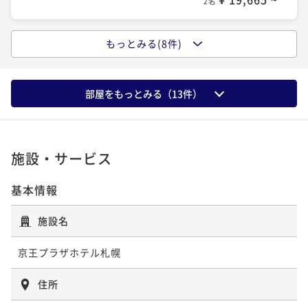
ら選べる、北海道を味わう贅沢モーニング
2名
クラブラウンジで過ごす贅沢時間≪朝食付き≫ 高層階
朝食付き
現地決済可
事前決済可
IN 15:00 - 26:00 OUT11:00
プラザ・プレミアフロア◆ラウンジアクセス付
もっとみる(8件)
ポイント即利用で
最大5％OFF
【ポイントＵＰプラン★素泊まり】Reluxポイント１
朝食付き
現地決済可
事前決済可
IN 15:00 - 22:00 OUT11:00
¥29,700~
０％還元♪
¥ 28,215 ~
ポイント即利用で
最大5％OFF
2名
素泊まり
現地決済可
事前決済可
IN 15:00 - 26:00 OUT11:00
¥26,900~
部屋をもっとみる（
13
件）
¥ 25,555 ~
ポイント即利用で
最大5％OFF
2名
【ポイントＵＰプラン★朝食付き】Reluxポイント１
¥20,700~
¥ 19,665 ~
０％還元♪
2名
施設・サービス
【Relux限定】期間限定割引プラン★朝食付き★札幌駅
朝食付き
現地決済可
事前決済可
IN 15:00 - 26:00 OUT11:00
西口徒歩5分の好立地♪
ポイント即利用で
最大5％OFF
基本情報
【Relux限定】期間限定割引プラン★朝食付き★札幌駅
朝食付き
現地決済可
事前決済可
IN 15:00 - 25:00 OUT11:00
¥29,700~
西口徒歩5分の好立地♪
¥ 28,215 ~
ポイント即利用で
最大5％OFF
2名
施設名
朝食付き
現地決済可
事前決済可
IN 15:00 - 25:00 OUT11:00
¥28,300~
¥ 26,885 ~
ポイント即利用で
最大5％OFF
2名
京王プラザホテル札幌
【連泊割★素泊り】～連泊がお得～ 2泊以上の滞在を
¥22,900~
¥ 21,755 ~
お考えの方にオススメ！
2名
住所
【宿の日セール】期間限定割引プラン★朝食付き★札
素泊まり
現地決済可
事前決済可
IN 15:00 - 26:00 OUT11:00