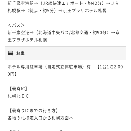
新千歳空港駅→（JR線快速エアポート・約42分）→ＪＲ
札幌駅→（徒歩・約5分）→京王プラザホテル札幌

＜バス＞

新千歳空港→（北海道中央バス/北都交通・約90分）→京
王プラザホテル札幌
お車
ホテル専用駐車場（自走式立体駐車場）有　【1台1泊2,00
0円】

【最寄IC】

札幌北ＩＣ

【最寄りICまでの行き方】

各地の札樽道入口から札幌方面へ 
