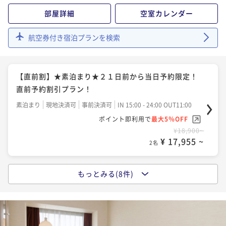
¥20,900~
部屋詳細
空室カレンダー
¥ 19,855 ~
2名
航空券付き宿泊プランを検索
【Relux限定】期間限定割引プラン★朝食付き★札幌駅
西口徒歩5分の好立地♪
【直前割】★素泊まり★２１日前から当日予約限定！
朝食付き
現地決済可
事前決済可
IN 15:00 - 25:00 OUT11:00
直前予約割引プラン！
ポイント即利用で
最大5％OFF
素泊まり
現地決済可
事前決済可
IN 15:00 - 24:00 OUT11:00
¥20,900~
¥ 19,855 ~
ポイント即利用で
最大5％OFF
2名
¥18,900~
¥ 17,955 ~
2名
【直前割】★朝食付★～２１日前から当日予約限定！
直前予約割引プラン～
もっとみる(8件)
【シンプルステイ★素泊まり】お食事不要・お部屋の
朝食付き
現地決済可
事前決済可
IN 15:00 - 24:00 OUT11:00
みご予約されたい方向けのシンプルプラン
ポイント即利用で
最大5％OFF
素泊まり
現地決済可
事前決済可
IN 15:00 - 25:00 OUT11:00
¥24,100~
¥ 22,895 ~
ポイント即利用で
最大5％OFF
2名