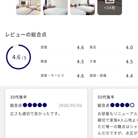
+34枚
レビューの総合点
4.6
4.0
部屋
風呂
4.6
5
/
4.5
4.5
朝食
夕食
4.6
4.4
接客・サービス
施設・設備
30代後半
50代後半
総合点
2026/05/02
総合点
広さも適切で良かったです。
お部屋もリニューアル
親切で家族4人心地よ
ただ唯一の難点はシャワ
んだのですが、水圧が低