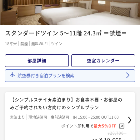
【宿の日セール】期間限定割引プラン★朝食付き★札
朝食付き
現地決済可
事前決済可
IN 15:00 - 26:00 OUT11:00
幌駅西口徒歩5分の好立地♪
ポイント即利用で
最大5％OFF
【ポイントＵＰプラン★素泊まり】Reluxポイント１
1
2
朝食付き
現地決済可
事前決済可
IN 15:00 - 25:00 OUT11:00
¥42,200~
０％還元♪
スタンダードツイン 5～11階 24.3㎡ ＝禁煙＝
¥ 40,090 ~
ポイント即利用で
最大5％OFF
2名
素泊まり
現地決済可
事前決済可
IN 15:00 - 26:00 OUT11:00
¥25,300~
18平米
禁煙
無料Wi-Fi
ツイン
¥ 24,035 ~
ポイント即利用で
最大5％OFF
2名
¥25,700~
部屋詳細
空室カレンダー
¥ 24,415 ~
2名
【直前割】★朝食付★～２１日前から当日予約限定！
航空券付き宿泊プランを検索
直前予約割引プラン～
【シンプルステイ★素泊まり】お食事不要・お部屋の
朝食付き
現地決済可
事前決済可
IN 15:00 - 24:00 OUT11:00
みご予約されたい方向けのシンプルプラン
ポイント即利用で
最大5％OFF
【シンプルステイ★素泊まり】お食事不要・お部屋の
素泊まり
現地決済可
事前決済可
IN 15:00 - 25:00 OUT11:00
¥26,800~
みご予約されたい方向けのシンプルプラン
¥ 25,460 ~
ポイント即利用で
最大5％OFF
2名
素泊まり
現地決済可
事前決済可
IN 15:00 - 25:00 OUT11:00
¥25,700~
¥ 24,415 ~
ポイント即利用で
最大5％OFF
2名
【シンプルステイ★朝食付】朝食ブッフェか和定食か
¥20,700~
¥ 19,665 ~