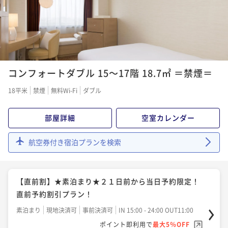
¥19,700~
¥ 18,715 ~
2名
【シンプルステイ★朝食付】朝食ブッフェか和定食か
ら選べる、北海道を味わう贅沢モーニング
【ＧＷ限定】＜朝食付き＞ゴールデンウィークの直前
朝食付き
現地決済可
事前決済可
IN 15:00 - 26:00 OUT11:00
予約に！駐車場無料特典付き♪
コンフォートダブル 15～17階 18.7㎡ ＝禁煙＝
ポイント即利用で
最大5％OFF
朝食付き
現地決済可
事前決済可
IN 15:00 - 25:00 OUT11:00
¥25,200~
18平米
禁煙
無料Wi-Fi
ダブル
¥ 23,940 ~
ポイント即利用で
最大5％OFF
2名
¥22,500~
部屋詳細
空室カレンダー
¥ 21,375 ~
2名
【連泊割★素泊り】～連泊がお得～ 2泊以上の滞在を
航空券付き宿泊プランを検索
お考えの方にオススメ！
【Relux限定】期間限定割引プラン★朝食付き★札幌駅
素泊まり
現地決済可
事前決済可
IN 15:00 - 26:00 OUT11:00
西口徒歩5分の好立地♪
ポイント即利用で
最大5％OFF
【直前割】★素泊まり★２１日前から当日予約限定！
朝食付き
現地決済可
事前決済可
IN 15:00 - 25:00 OUT11:00
¥25,800~
直前予約割引プラン！
¥ 24,510 ~
ポイント即利用で
最大5％OFF
2名
素泊まり
現地決済可
事前決済可
IN 15:00 - 24:00 OUT11:00
¥22,500~
¥ 21,375 ~
ポイント即利用で
最大5％OFF
2名