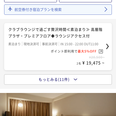
【シンプルステイ★朝食付】朝食ブッフェか和定食か
航空券付き宿泊プランを検索
ら選べる、北海道を味わう贅沢モーニング
【Relux限定】期間限定割引プラン★朝食付き★札幌駅
朝食付き
現地決済可
事前決済可
IN 15:00 - 26:00 OUT11:00
西口徒歩5分の好立地♪
ポイント即利用で
最大5％OFF
クラブラウンジで過ごす贅沢時間≪素泊まり≫ 高層階
朝食付き
現地決済可
事前決済可
IN 15:00 - 25:00 OUT11:00
¥27,700~
プラザ・プレミアフロア◆ラウンジアクセス付
¥ 26,315 ~
ポイント即利用で
最大5％OFF
2名
素泊まり
現地決済可
事前決済可
IN 15:00 - 22:00 OUT11:00
¥24,100~
¥ 22,895 ~
ポイント即利用で
最大5％OFF
2名
【連泊割★素泊り】～連泊がお得～ 2泊以上の滞在を
¥20,500~
¥ 19,475 ~
お考えの方にオススメ！
2名
【ＧＷ限定】＜朝食付き＞ゴールデンウィークの直前
素泊まり
現地決済可
事前決済可
IN 15:00 - 26:00 OUT11:00
予約に！駐車場無料特典付き♪
もっとみる(11件)
ポイント即利用で
最大5％OFF
【直前割】★素泊まり★２１日前から当日予約限定！
朝食付き
現地決済可
事前決済可
IN 15:00 - 25:00 OUT11:00
¥29,400~
直前予約割引プラン！
¥ 27,930 ~
ポイント即利用で
最大5％OFF
2名
素泊まり
現地決済可
事前決済可
IN 15:00 - 24:00 OUT11:00
¥25,300~
¥ 24,035 ~
ポイント即利用で
最大5％OFF
2名
【連泊割★朝食付き】～連泊がお得～ 2泊以上の滞在
¥23,900~
¥ 22,705 ~
をお考えの方にオススメ！
2名