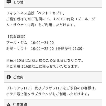
¥40,700~
その他
¥ 38,665 ~
ポイント即利用で
最大5％OFF
2名
¥31,000~
フィットネス施設「ペント・セプト」

¥ 29,450 ~
2名
ご宿泊者様3,300円/回にて、すべての施設（プール・ジ
【連泊割★朝食付き】～連泊がお得～ 2泊以上の滞在
ム・サウナ・浴場）をご利用いただけます。

をお考えの方にオススメ！
【連泊割★朝食付き】～連泊がお得～ 2泊以上の滞在
朝食付き
現地決済可
事前決済可
IN 15:00 - 26:00 OUT11:00
【営業時間】

をお考えの方にオススメ！
プール・ジム　10:00～21:00

ポイント即利用で
最大5％OFF
朝食付き
現地決済可
事前決済可
IN 15:00 - 26:00 OUT11:00
浴室・サウナ　10:00～22:00（最終受付 21:30）

¥53,500~
¥ 50,825 ~
ポイント即利用で
最大5％OFF
2名
¥43,800~
※毎月10日は定期点検のため定休日となります。

¥ 41,610 ~
2名
※ご利用は16歳以上に限らせていただきます。
ご案内
プレミアフロア、及びプラザフロアをご予約のお客様は、
ホテル最上階クラブラウンジをご利用いただけます。
注意事項