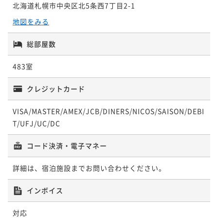
幌駅西口徒歩5分の好立地♪
北海道札幌市中央区北5条西7丁目2-1
ポイント即利用で
最大5％OFF
【ＧＷ限定】＜朝食付き＞ゴールデンウィークの直前
朝食付き
現地決済可
事前決済可
IN 15:00 - 25:00 OUT11:00
¥33,200~
地図をみる
予約に！駐車場無料特典付き♪
¥ 31,540 ~
ポイント即利用で
最大5％OFF
2名
朝食付き
現地決済可
事前決済可
IN 15:00 - 25:00 OUT11:00
総部屋数
¥29,700~
¥ 28,215 ~
ポイント即利用で
最大5％OFF
2名
483室
【連泊割★朝食付き】～連泊がお得～ 2泊以上の滞在
¥22,900~
¥ 21,755 ~
をお考えの方にオススメ！
2名
クレジットカード
【直前割】★朝食付★～２１日前から当日予約限定！
朝食付き
現地決済可
事前決済可
IN 15:00 - 26:00 OUT11:00
直前予約割引プラン～
ポイント即利用で
最大5％OFF
VISA/MASTER/AMEX/JCB/DINERS/NICOS/SAISON/DEBI
【宿の日セール】期間限定割引プラン★朝食付き★札
朝食付き
現地決済可
事前決済可
IN 15:00 - 24:00 OUT11:00
¥46,000~
T/UFJ/UC/DC
幌駅西口徒歩5分の好立地♪
¥ 43,700 ~
ポイント即利用で
最大5％OFF
2名
朝食付き
現地決済可
事前決済可
IN 15:00 - 25:00 OUT11:00
¥30,300~
コード決済・電子マネー
¥ 28,785 ~
ポイント即利用で
最大5％OFF
2名
¥22,900~
詳細は、宿泊施設までお問い合わせください。
¥ 21,755 ~
2名
【ポイントＵＰプラン★朝食付き】Reluxポイント１
インボイス
０％還元♪
【ポイントＵＰプラン★朝食付き】Reluxポイント１
対応
朝食付き
現地決済可
事前決済可
IN 15:00 - 26:00 OUT11:00