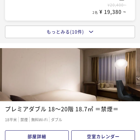
【連泊割★朝食付き】～連泊がお得～ 2泊以上の滞在
¥20,400~
¥ 19,380 ~
をお考えの方にオススメ！
2名
【宿の日セール】期間限定割引プラン★朝食付き★札
朝食付き
現地決済可
事前決済可
IN 15:00 - 26:00 OUT11:00
幌駅西口徒歩5分の好立地♪
もっとみる(10件)
ポイント即利用で
最大5％OFF
【シンプルステイ★素泊まり】お食事不要・お部屋の
朝食付き
現地決済可
事前決済可
IN 15:00 - 25:00 OUT11:00
¥38,600~
みご予約されたい方向けのシンプルプラン
¥ 36,670 ~
ポイント即利用で
最大5％OFF
2名
素泊まり
現地決済可
事前決済可
IN 15:00 - 25:00 OUT11:00
¥22,500~
¥ 21,375 ~
ポイント即利用で
最大5％OFF
2名
¥21,700~
¥ 20,615 ~
2名
【直前割】★朝食付★～２１日前から当日予約限定！
直前予約割引プラン～
【ポイントＵＰプラン★素泊まり】Reluxポイント１
朝食付き
現地決済可
事前決済可
IN 15:00 - 24:00 OUT11:00
０％還元♪
プレミアダブル 18～20階 18.7㎡ ＝禁煙＝
ポイント即利用で
最大5％OFF
素泊まり
現地決済可
事前決済可
IN 15:00 - 26:00 OUT11:00
¥25,300~
18平米
禁煙
無料Wi-Fi
ダブル
¥ 24,035 ~
ポイント即利用で
最大5％OFF
2名
¥21,700~
部屋詳細
空室カレンダー
¥ 20,615 ~
2名