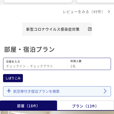
意味がなく頭を洗うに
ってしまいました。と
レビューをみる（49件）
ので、これだけ改善頂
点です。
新型コロナウイルス感染症対策
部屋・宿泊プラン
利用人数
日程を入力
2
名
チェックイン
−
チェックアウト
しぼりこみ
航空券付き宿泊プランを検索
部屋
（
18
）
プラン
（
13
）
件
件