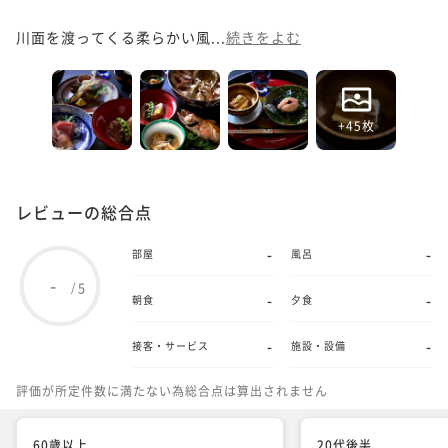
川面を渡ってくる柔らかい風...
続きをよむ
+45枚
レビューの総合点
-
-
部屋
風呂
-
5
/
-
-
朝食
夕食
-
-
接客・サービス
施設・設備
評価が所定件数に満たない為総合点は算出されません
60歳以上
20代後半