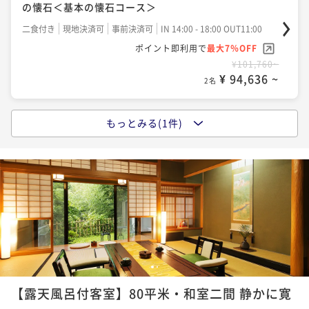
の懐石＜基本の懐石コース＞
二食付き
現地決済可
事前決済可
IN 14:00 - 18:00 OUT11:00
ポイント即利用で
最大7％OFF
¥101,760~
¥ 94,636 ~
2名
もっとみる(1件)
ポイントアップ
■創作懐石「月待」：胡蝶の夜を一歩深く、その日最
良を重ねる加賀懐石＜量と質の懐石＞
二食付き
現地決済可
事前決済可
IN 14:00 - 18:00 OUT11:00
ポイント即利用で
最大7％OFF
¥110,000~
¥ 102,300 ~
2名
1
2
【露天風呂付客室】80平米・和室二間 静かに寛