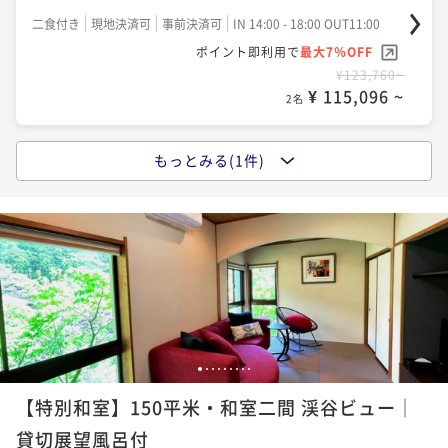
二食付き
現地決済可
事前決済可
IN 14:00 - 18:00 OUT11:00
ポイント即利用で
最大7％OFF
¥123,760~
¥ 115,096 ~
2名
もっとみる(1件)
ポイントアップ
■創作懐石「月待」：胡蝶の夜を一歩深く、その日最
良を重ねる加賀懐石＜量と質の懐石＞
二食付き
現地決済可
事前決済可
IN 14:00 - 18:00 OUT11:00
ポイント即利用で
最大7％OFF
¥132,000~
¥ 122,760 ~
2名
1
2
3
4
5
6
7
8
9
【特別和室】150平米・和室二間 渓谷ビュー│
貸切展望風呂付