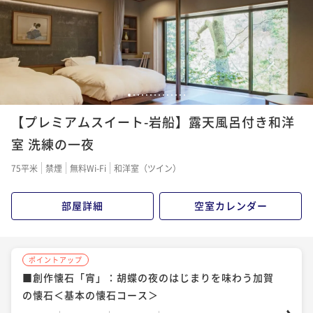
二食付き
現地決済可
事前決済可
IN 14:00 - 18:00 OUT11:00
ポイント即利用で
最大7％OFF
¥137,500~
¥ 127,875 ~
2名
1
2
3
4
5
6
7
8
9
10
11
12
13
14
【プレミアムスイート-岩船】露天風呂付き和洋
室 洗練の一夜
75平米
禁煙
無料Wi-Fi
和洋室（ツイン）
部屋詳細
空室カレンダー
ポイントアップ
■創作懐石「宵」：胡蝶の夜のはじまりを味わう加賀
の懐石＜基本の懐石コース＞