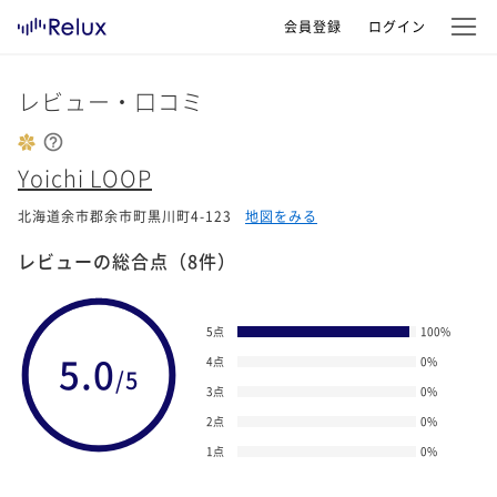
会員登録
ログイン
レビュー・口コミ
Yoichi LOOP
北海道余市郡余市町黒川町4-123
地図をみる
レビューの総合点
（8件）
5点
100
%
5.0
4点
0
%
/5
3点
0
%
2点
0
%
1点
0
%