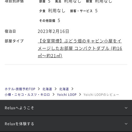
5
利用なし
利用なし
項目別評価
部屋
風呂
朝食
利用なし
5
夕食
接客・サービス
5
その他設備
2023年2月16日
宿泊日
【全室禁煙】ぶどう畑のキャビン小屋をイ
部屋タイプ
メージしたお部屋 コンパクトダブル (約16
㎡～約21㎡)
ホテル•旅館予約TOP
北海道
北海道
小樽・ニセコ・ルスツ・キロロ
Yoichi LOOP
Yoichi LOOPのレビュー
Reluxへようこそ
Reluxを体験する