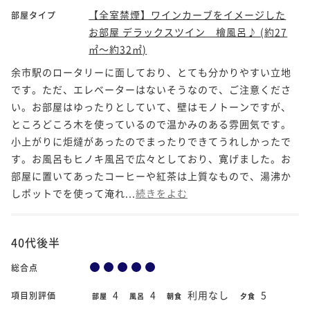
【全室禁煙】ワインカーブをイメージした
部屋タイプ
お部屋 デラックスツイン 檜風呂♪ (約27
㎡～約32㎡)
余市駅のロータリーに面しており、とても分かりやすい立地
です。ただ、エレベーターはないそうなので、ご注意くださ
い。お部屋はゆったりとしていて、壁はモノトーンですが、
ところどころ木を使っているので温かみのある雰囲気です。
小上がりに炬燵があったのでまったりできてうれしかったで
す。お風呂もヒノキ風呂で広々としており、寛げました。お
部屋に置いてあったコーヒーや紅茶は上質なもので、湯沸か
しポットでを使って淹れ...
続きをよむ
40代後半
総合点
4
4
利用なし
5
項目別評価
部屋
風呂
朝食
夕食