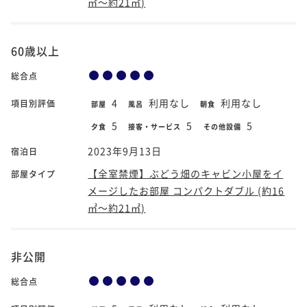
㎡～約21㎡)
60歳以上
総合点
4
利用なし
利用なし
項目別評価
部屋
風呂
朝食
5
5
5
夕食
接客・サービス
その他設備
2023年9月13日
宿泊日
【全室禁煙】ぶどう畑のキャビン小屋をイ
部屋タイプ
メージしたお部屋 コンパクトダブル (約16
㎡～約21㎡)
非公開
総合点