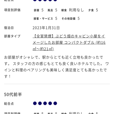
5
5
利用なし
5
項目別評価
部屋
風呂
朝食
夕食
5
5
接客・サービス
その他設備
2023年1月31日
宿泊日
【全室禁煙】ぶどう畑のキャビン小屋をイ
部屋タイプ
メージしたお部屋 コンパクトダブル (約16
㎡～約21㎡)
お部屋がオシャレで、駅からとても近く立地も良かったで
す。 スタッフの方の感じもとても良く良いホテルでした。 ワ
インと料理のペアリングも美味しく満足度とても高かったで
す！
50代前半
総合点
5
5
利用なし
5
項目別評価
部屋
風呂
朝食
夕食