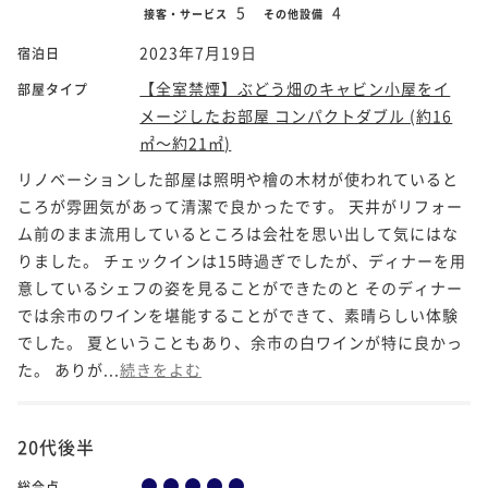
5
4
接客・サービス
その他設備
2023年7月19日
宿泊日
【全室禁煙】ぶどう畑のキャビン小屋をイ
部屋タイプ
メージしたお部屋 コンパクトダブル (約16
㎡～約21㎡)
リノベーションした部屋は照明や檜の木材が使われていると
ころが雰囲気があって清潔で良かったです。 天井がリフォー
ム前のまま流用しているところは会社を思い出して気にはな
りました。 チェックインは15時過ぎでしたが、ディナーを用
意しているシェフの姿を見ることができたのと そのディナー
では余市のワインを堪能することができて、素晴らしい体験
でした。 夏ということもあり、余市の白ワインが特に良かっ
た。 ありが...
続きをよむ
20代後半
総合点