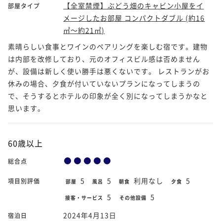
【全室禁煙】ぶどう畑のキャビン小屋をイ
部屋タイプ
メージしたお部屋 コンパクトダブル (約16
㎡～約21㎡)
素晴らしい食事とワインのペアリングを楽しむ宿です。建物
は内部を改修しており、元のオフィスビル感は否めません
が、設備は新しく使い勝手は悪くないです。 レストランがお
休みの場合、夕食が付いていないプランになってしまうの
で、そうするとホテルの印象が全く別になってしまうかなと
思います。
60歳以上
総合点
5
5
利用なし
5
項目別評価
部屋
風呂
朝食
夕食
5
5
接客・サービス
その他設備
2024年4月13日
宿泊日