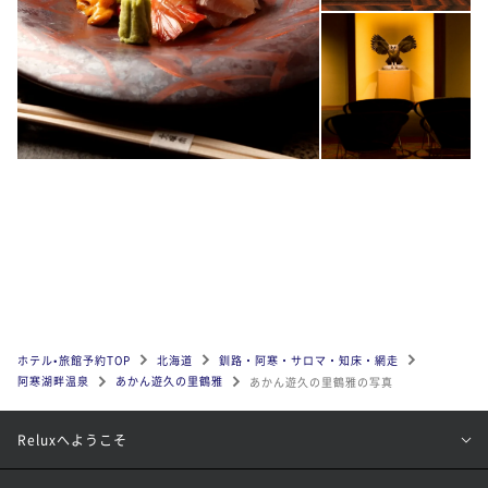
ホテル•旅館予約TOP
北海道
釧路・阿寒・サロマ・知床・網走
阿寒湖畔温泉
あかん遊久の里鶴雅
あかん遊久の里鶴雅の写真
Reluxへようこそ